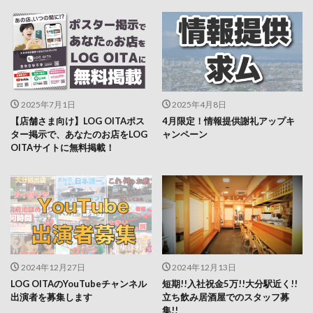
2025年7月1日
2025年4月8日
【店舗さま向け】LOG OITAポス
4月限定！情報提供謝礼アップキ
ター掲示で、あなたのお店をLOG
ャンペーン
OITAサイトに無料掲載！
2024年12月27日
2024年12月13日
LOG OITAのYouTubeチャンネル
短期!!入社祝金5万!!大分駅近く!!
出演者を募集します
立ち飲み居酒屋でのスタッフ募
集!!