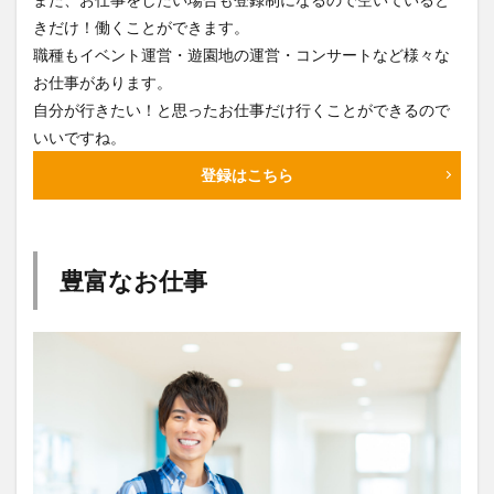
買い物
車
農業文化公園
道の駅
きだけ！働くことができます。
鉄道ジオラマ
閉店
閉院
開店
開店閉店
職種もイベント運営・遊園地の運営・コンサートなど様々な
お仕事があります。
開店閉店まとめ
開院
韓国
韓国料理
自分が行きたい！と思ったお仕事だけ行くことができるので
音楽
飛行機
飲み物
高崎山
鰻
いいですね。
登録はこちら
検索
豊富なお仕事