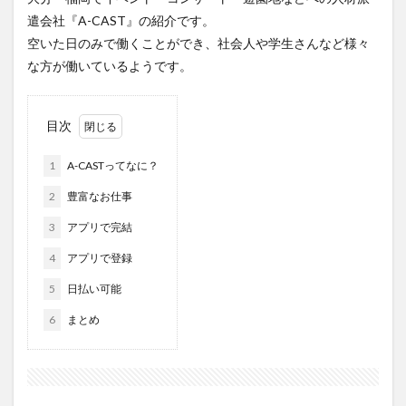
フルーツ
プレミアム商品券
プロレス
遣会社『A-CAST』の紹介です。
ヘルシー
ペスカトーレ
ペット
空いた日のみで働くことができ、社会人や学生さんなど様々
な方が働いているようです。
ホーバークラフト
ミヤマキリシマ
ラクテンチ
ラバーダック
ランチ
ラーメン
リニューアル
リンクスクエア
レトロ
レンタサイクル
目次
中央町
中津市
中華料理
九重町
休業
1
A-CASTってなに？
佐伯市
佐伯市ランチ
佐賀関
体験レポ
2
豊富なお仕事
保護猫
催事
公園
冬
初詣
別府
3
アプリで完結
別府市
別府観光
古国府
古墳
古物
古着
台湾料理
和定食
和菓子
和食
4
アプリで登録
国東市
地獄めぐり
城島高原パーク
壁画
5
日払い可能
夏祭り
外貨両替機
大分みなと祭り
6
まとめ
大分グルメ
大分スイーツ
大分ランチ
大分三好ヴァイセアドラー
大分市
大分市美術館
大分県
大分県立美術館
大分空港
大分駅