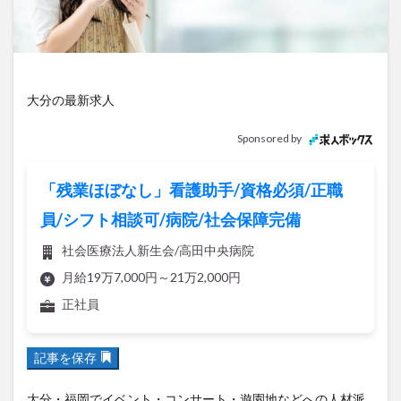
アイススケート
アウトドア
アサイーボウル
アフリカンサファリ
アミュプラザおおいた
アレンジレシピ
アートプラザ
イタリア料理
イベント
イルミネーション
インド料理
大分の最新求人
ウクライナ
オープン
カフェ
キャンプ
Sponsored by
グルメ
コストコ
コスモス
コンビニ
コース料理
コーヒー
サイゼリヤ
サウナ
「残業ほぼなし」看護助手/資格必須/正職
ジェラート
ジゴロック
ジゴロック2025
員/シフト相談可/病院/社会保障完備
ジャマイカ料理
ジャークチキン
スイーツ
社会医療法人新生会/高田中央病院
スタバ
セレクトショップ
ソフトクリーム
月給19万7,000円～21万2,000円
チキンカレー
テイクアウト
テレビ
正社員
トキハ本店
ハロウィン
ハンバーガー
ハンバーグ
ハーモニーランド
パスタ
パフェ
記事を保存
パン
パーク
パークプレイス大分
ビアガーデン
ビール
ピザ
フェス
大分・福岡でイベント・コンサート・遊園地などへの人材派