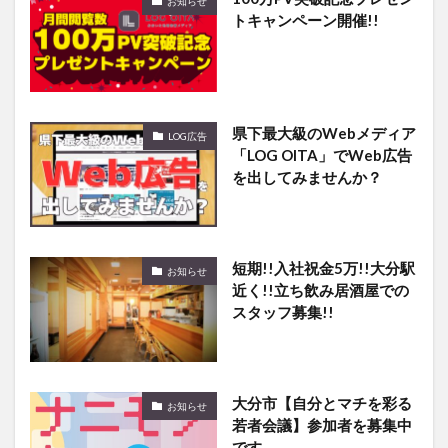
お知らせ
トキャンペーン開催!!
県下最大級のWebメディア
LOG広告
「LOG OITA」でWeb広告
を出してみませんか？
短期!!入社祝金5万!!大分駅
お知らせ
近く!!立ち飲み居酒屋での
スタッフ募集!!
大分市【自分とマチを彩る
お知らせ
若者会議】参加者を募集中
です