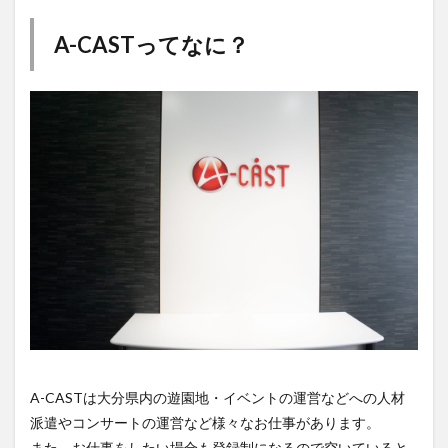
大分駅近く
大神ファーム
大谷翔平選手
A-CASTってなに？
姫島村
子ども教室
子ども服
子育て
宇佐市
居酒屋
屋台
平和市民公園能楽堂
庄内町カフェ
府内
投票
挾間町
新幹線
新店
日出
日出町
日田市
昆虫食
明豊
書店
期間限定
本
杵築市
津久見市
海開き
温泉
湧水
湯布院
滝
漢方
炭火焼き
焼き菓子
犬
玖珠郡
由布市
由布院
甲子園
石仏
磨崖仏
祝祭の広場
神社
祭り
秋
移転
竹田
竹田市
竹田市ディナー
紅葉
絵本
自動販売機
自転車
臼杵市
舞台
芋
花
花火
茶碗蒸し
蕎麦
虹
A-CASTは大分県内の遊園地・イベントの運営などへの人材
衆議院選挙
複合公共施設
観光
観光スポット
派遣やコンサートの運営など様々なお仕事があります。
話題
豊後大野
豊後大野市
豊後高田市
また、お仕事をしたい場合も登録制になるので空いていると