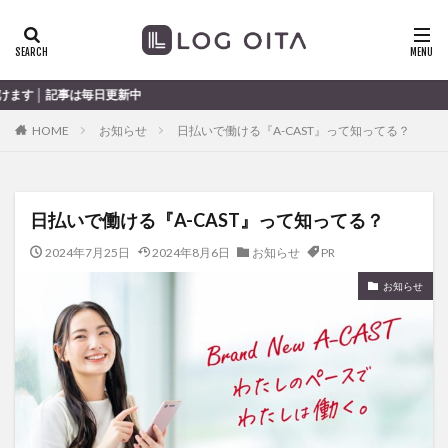
ランチ
開店
ディナー
花火
カテゴリー
新中
HOME
お知らせ
日払いで働ける『A-CAST』って知ってる？
タグ
chocozap
DE
GW
haiashin
haishi
日払いで働ける『A-CAST』って知ってる？
haishin
haisin
haisnin
hasihin
hasishin
hishin
hqaishin
JR
kaiten
line
2024年7月25日
2024年8月6日
お知らせ
PR
OPA
Paypay
PR
TOKIPO
TOYOTA
お知らせ
あじさい
いちご
うみたまご
おでかけ
お土産
お弁当
かき氷
からあげ
くじゅう連山
ねとらぼ
ひまわり
ふるさと納税
まつり
まとめ
みかん
むし湯
わさだタウン
わったん