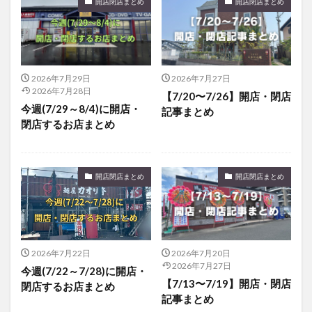
開店閉店まとめ
開店閉店まとめ
フルーツ
プレミアム商品券
プロレス
ヘルシー
ペスカトーレ
ペット
ホーバークラフト
ミヤマキリシマ
ラクテンチ
ラバーダック
ランチ
ラーメン
リニューアル
2026年7月29日
2026年7月27日
2026年7月28日
リンクスクエア
レトロ
レンタサイクル
【7/20〜7/26】開店・閉店
今週(7/29～8/4)に開店・
記事まとめ
中央町
中津市
中華料理
九重町
休業
閉店するお店まとめ
佐伯市
佐伯市ランチ
佐賀関
体験レポ
保護猫
催事
公園
冬
初詣
別府
別府市
別府観光
古国府
古墳
古物
開店閉店まとめ
開店閉店まとめ
古着
台湾料理
和定食
和菓子
和食
国東市
地獄めぐり
城島高原パーク
壁画
夏祭り
外貨両替機
大分みなと祭り
2026年7月22日
2026年7月20日
大分グルメ
大分スイーツ
大分ランチ
2026年7月27日
今週(7/22～7/28)に開店・
大分三好ヴァイセアドラー
大分市
大分市美術館
【7/13〜7/19】開店・閉店
閉店するお店まとめ
記事まとめ
大分県
大分県立美術館
大分空港
大分駅