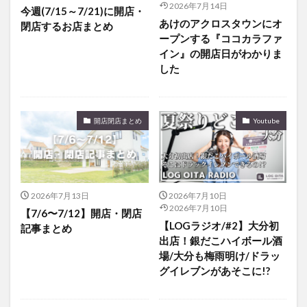
2026年7月14日
今週(7/15～7/21)に開店・
買い物
車
農業文化公園
道の駅
あけのアクロスタウンにオ
閉店するお店まとめ
鉄道ジオラマ
閉店
閉院
開店
開店閉店
ープンする『ココカラファ
開店閉店まとめ
開院
韓国
韓国料理
イン』の開店日がわかりま
した
音楽
飛行機
飲み物
高崎山
鰻
検索
開店閉店まとめ
Youtube
2026年7月13日
2026年7月10日
2026年7月10日
【7/6〜7/12】開店・閉店
【LOGラジオ/#2】大分初
記事まとめ
出店！銀だこハイボール酒
場/大分も梅雨明け/ドラッ
グイレブンがあそこに!?