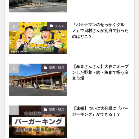
『バナナマンのせっかくグル
グルメ
メ』で日村さんが別府で行った
のはどこ？
【産直さんさん】大在にオープ
開店・閉店
ンした野菜・肉・魚まで揃う産
直市場
【速報】ついに大分県に『バー
開店・閉店
ガーキング』ができる！？