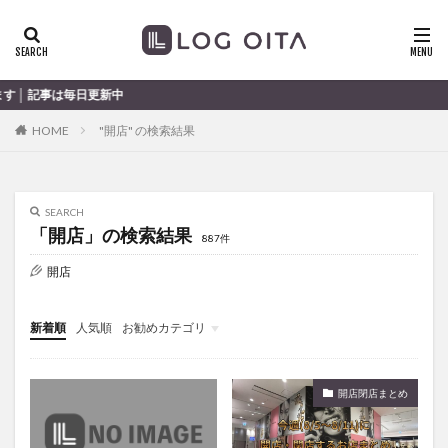
ランチ
開店
ディナー
花火
カテゴリー
新中
HOME
"開店" の検索結果
タグ
chocozap
DE
GW
haiashin
haishi
SEARCH
haishin
haisin
haisnin
hasihin
hasishin
「開店」の検索結果
887件
hishin
hqaishin
JR
kaiten
line
開店
OPA
Paypay
PR
TOKIPO
TOYOTA
あじさい
いちご
うみたまご
おでかけ
新着順
人気順
お勧めカテゴリ
お土産
お弁当
かき氷
からあげ
未分類
くじゅう連山
ねとらぼ
ひまわり
開店閉店まとめ
ふるさと納税
まつり
まとめ
みかん
むし湯
わさだタウン
わったん