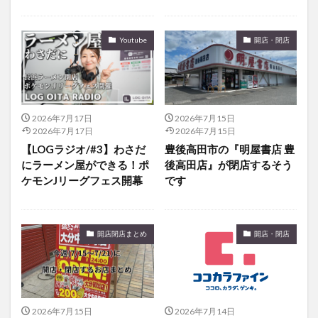
大分駅近く
大神ファーム
大谷翔平選手
姫島村
子ども教室
子ども服
子育て
Youtube
開店・閉店
宇佐市
居酒屋
屋台
平和市民公園能楽堂
庄内町カフェ
府内
投票
挾間町
新幹線
新店
日出
日出町
日田市
昆虫食
明豊
書店
期間限定
本
杵築市
2026年7月17日
2026年7月15日
2026年7月17日
2026年7月15日
津久見市
海開き
温泉
湧水
湯布院
【LOGラジオ/#3】わさだ
豊後高田市の『明屋書店 豊
滝
漢方
炭火焼き
焼き菓子
犬
にラーメン屋ができる！ポ
後高田店』が閉店するそう
ケモンJリーグフェス開幕
です
玖珠郡
由布市
由布院
甲子園
石仏
磨崖仏
祝祭の広場
神社
祭り
秋
移転
竹田
竹田市
竹田市ディナー
紅葉
開店閉店まとめ
開店・閉店
絵本
自動販売機
自転車
臼杵市
舞台
芋
花
花火
茶碗蒸し
蕎麦
虹
衆議院選挙
複合公共施設
観光
観光スポット
話題
豊後大野
豊後大野市
豊後高田市
2026年7月15日
2026年7月14日