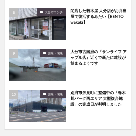
閉店した若木屋 大分店がお弁当
大分市ランチ
屋で復活するみたい【BENTO
wakaki】
大分市古国府の『サンライフ ア
開店・閉店
ップル店』近くで新たに建設が
始まるようです
別府市汐見町に整備中の「春木
開店・閉店
川パーク西エリア 大型複合施
設」の完成日が判明しました