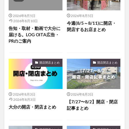
アイススケート
アウトドア
アサイーボウル
アフリカンサファリ
アミュプラザおおいた
2026年8月5日
2026年8月5日
アレンジレシピ
アートプラザ
イタリア料理
2026年8月10日
今週(8/5～8/11)に開店・
告知・取材・動画で大分に
閉店するお店まとめ
イベント
イルミネーション
インド料理
届ける。LOG OITA広告・
ウクライナ
オープン
カフェ
キャンプ
PRのご案内
グルメ
コストコ
コスモス
コンビニ
コース料理
コーヒー
サイゼリヤ
サウナ
開店閉店まとめ
開店閉店まとめ
ジェラート
ジゴロック
ジゴロック2025
ジャマイカ料理
ジャークチキン
スイーツ
スタバ
セレクトショップ
ソフトクリーム
チキンカレー
テイクアウト
テレビ
2026年8月3日
2026年8月3日
トキハ本店
ハロウィン
ハンバーガー
2026年8月3日
【7/27〜8/2】開店・閉店
大分の開店・閉店まとめ
ハンバーグ
ハーモニーランド
パスタ
パフェ
記事まとめ
パン
パーク
パークプレイス大分
ビアガーデン
ビール
ピザ
フェス