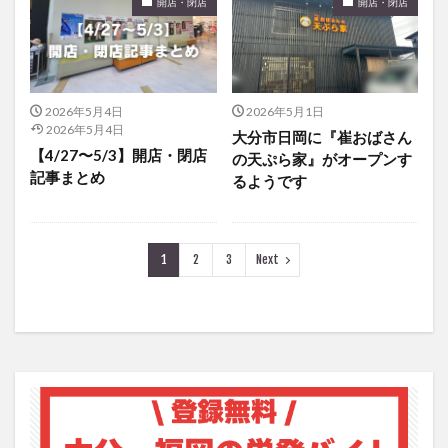
開店・閉店
開店・閉店
2026年5月4日
2026年5月1日
2026年5月4日
大分市日岡に『崔おばさん
【4/27〜5/3】開店・閉店
の天ぷら家』がオープンす
記事まとめ
るようです
1
2
3
Next