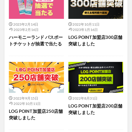
アイススケート
アウトドア
アサイーボウル
アフリカンサファリ
アミュプラザおおいた
アレンジレシピ
アートプラザ
イタリア料理
2023年2月14日
2022年10月11日
2023年2月16日
2023年1月16日
イベント
イルミネーション
インド料理
ハーモニーランド パスポー
LOG POINT加盟店300店舗
ウクライナ
オープン
カフェ
キャンプ
トチケットが抽選で当たる
突破しました
グルメ
コストコ
コスモス
コンビニ
コース料理
コーヒー
サイゼリヤ
サウナ
ジェラート
ジゴロック
ジゴロック2025
ジャマイカ料理
ジャークチキン
スイーツ
スタバ
セレクトショップ
ソフトクリーム
チキンカレー
テイクアウト
テレビ
2022年9月15日
2022年8月31日
トキハ本店
ハロウィン
ハンバーガー
2022年10月11日
LOG POINT加盟店200店舗
ハンバーグ
ハーモニーランド
パスタ
パフェ
LOG POINT加盟店250店舗
突破しました
突破しました
パン
パーク
パークプレイス大分
ビアガーデン
ビール
ピザ
フェス