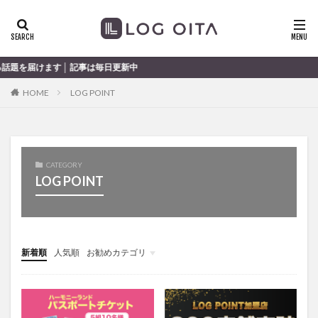
ランチ
開店
ディナー
花火
カテゴリー
ます │ 記事は毎日更新中
HOME
LOG POINT
タグ
chocozap
DE
GW
haiashin
haishi
haishin
haisin
haisnin
hasihin
hasishin
CATEGORY
hishin
hqaishin
JR
kaiten
line
LOG POINT
OPA
Paypay
PR
TOKIPO
TOYOTA
あじさい
いちご
うみたまご
おでかけ
お土産
お弁当
かき氷
からあげ
新着順
人気順
お勧めカテゴリ
くじゅう連山
ねとらぼ
ひまわり
未分類
ふるさと納税
まつり
まとめ
みかん
むし湯
わさだタウン
わったん