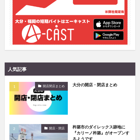
買い物
車
農業文化公園
道の駅
鉄道ジオラマ
閉店
閉院
開店
開店閉店
開店閉店まとめ
開院
韓国
韓国料理
音楽
飛行機
飲み物
高崎山
鰻
検索
人気記事
大分の開店・閉店まとめ
開店閉店まとめ
杵築市のダイレックス跡地に
開店・閉店
『カリーノ杵築』がオープンす
るようです