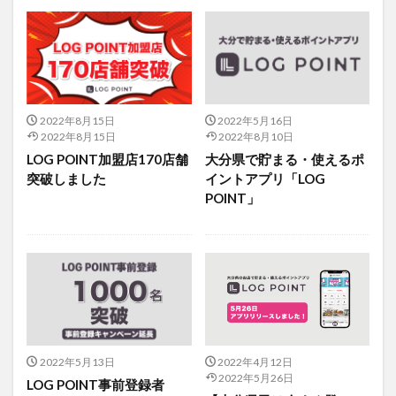
フルーツ
プレミアム商品券
プロレス
ヘルシー
ペスカトーレ
ペット
ホーバークラフト
ミヤマキリシマ
ラクテンチ
ラバーダック
ランチ
ラーメン
リニューアル
リンクスクエア
レトロ
レンタサイクル
2022年8月15日
2022年5月16日
2022年8月15日
2022年8月10日
中央町
中津市
中華料理
九重町
休業
LOG POINT加盟店170店舗
大分県で貯まる・使えるポ
佐伯市
佐伯市ランチ
佐賀関
体験レポ
突破しました
イントアプリ「LOG
POINT」
保護猫
催事
公園
冬
初詣
別府
別府市
別府観光
古国府
古墳
古物
古着
台湾料理
和定食
和菓子
和食
国東市
地獄めぐり
城島高原パーク
壁画
夏祭り
外貨両替機
大分みなと祭り
大分グルメ
大分スイーツ
大分ランチ
大分三好ヴァイセアドラー
大分市
大分市美術館
2022年5月13日
2022年4月12日
2022年5月26日
大分県
大分県立美術館
大分空港
大分駅
LOG POINT事前登録者