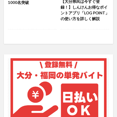
【大分県民は今すぐ登
1000名突破
大分駅近く
大神ファーム
大谷翔平選手
録！】しんけんお得なポイ
姫島村
子ども教室
子ども服
子育て
ントアプリ「LOG POINT」
の使い方を詳しく解説
宇佐市
居酒屋
屋台
平和市民公園能楽堂
庄内町カフェ
府内
投票
挾間町
新幹線
新店
日出
日出町
日田市
昆虫食
明豊
書店
期間限定
本
杵築市
津久見市
海開き
温泉
湧水
湯布院
滝
漢方
炭火焼き
焼き菓子
犬
玖珠郡
由布市
由布院
甲子園
石仏
磨崖仏
祝祭の広場
神社
祭り
秋
移転
竹田
竹田市
竹田市ディナー
紅葉
絵本
自動販売機
自転車
臼杵市
舞台
芋
花
花火
茶碗蒸し
蕎麦
虹
衆議院選挙
複合公共施設
観光
観光スポット
話題
豊後大野
豊後大野市
豊後高田市