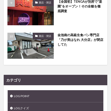
【全国初】TENGAが別府で“楽
開店・閉店
園”をオープン！その全貌を徹
底調査
金池南の高級生食パン専門店
開店・閉店
「乃が美はなれ 大分店」が閉店
してた
カテゴリ
LOG POINT
LOGクイズ