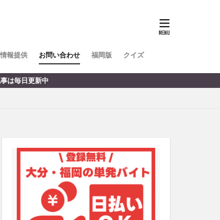
TOKIPO
かき氷
とめ
みかん
ル
情報提供
お問い合わせ
福岡版
クイズ
リア料理
中
キャンプ
ヤ
サウナ
スイーツ
レビ
タ
パフェ
フルーツ
フト
重町
休業
初詣
別府