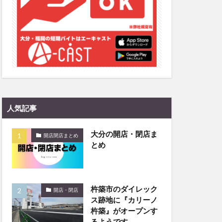
和菓子
和食
なと祭り
大分市美術館
大谷翔平選手
市民公園能楽堂
日田市
昆虫食
水
湯布院
人気記事
子園
石仏
市ディナー
紅葉
大分の開店・閉店ま
開店閉店まとめ
とめ
し
蕎麦
虹
野市
豊後高田市
開店閉店
杵築市のダイレック
山
鰻
開店・閉店
ス跡地に『カリーノ
杵築』がオープンす
るようです