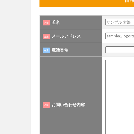
別府市
別府
国東市
地獄
氏名
必須
大分グルメ
大分県
大分
メールアドレス
必須
姫島村
子ど
電話番号
任意
庄内町カフェ
明豊
書店
滝
漢方
磨崖仏
祝祭
絵本
自動販
衆議院選挙
お問い合わせ内容
買い物
車
必須
開店閉店まとめ