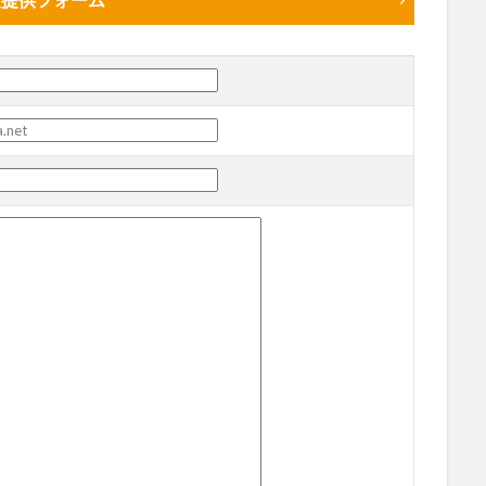
観光
古国府
古墳
古物
古着
台湾料理
和定食
めぐり
城島高原パーク
壁画
夏祭り
外貨両替機
大分み
大分スイーツ
大分ランチ
大分三好ヴァイセアドラー
大分市
県立美術館
大分空港
大分駅
大分駅近く
大神ファーム
も教室
子ども服
子育て
宇佐市
居酒屋
屋台
平和
府内
投票
挾間町
新幹線
新店
日出
日出町
期間限定
本
杵築市
津久見市
海開き
温泉
湧
炭火焼き
焼き菓子
犬
玖珠郡
由布市
由布院
甲
の広場
神社
祭り
秋
移転
竹田
竹田市
竹田
売機
自転車
臼杵市
舞台
芋
花
花火
茶碗蒸
複合公共施設
観光
観光スポット
話題
豊後大野
豊後大
農業文化公園
道の駅
鉄道ジオラマ
閉店
閉院
開店
開院
韓国
韓国料理
音楽
飛行機
飲み物
高崎
検索