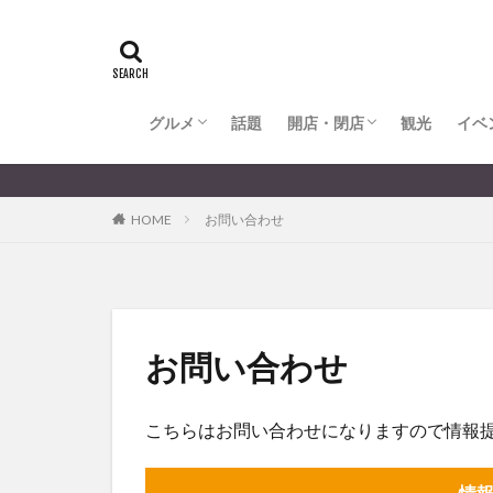
全てのグルメ
大分市ランチ
大分市ディナー
大分カフェ
大分スイーツ
別府市ランチ
別府カフェ
別府ディナー
竹田ランチ
日出町ランチ
開店・閉店
大分の開店・閉店まとめ
hasishin
his
TOYOTA
あ
からあげ
く
グルメ
話題
開店・閉店
むし湯
観光
イベ
わさ
アフリカンサファ
全てのグルメ
大分市ランチ
大分市ディナー
大分カフェ
大分スイーツ
別府市ランチ
別府カフェ
別府ディナー
竹田ランチ
日出町ランチ
開店・閉店
大分の開店・閉店まとめ
イベント
イ
HOME
お問い合わせ
グルメ
コス
ジェラート
スタバ
セレ
トキハ本店
パン
パーク
お問い合わせ
プレミアム商品券
ミヤマキリシマ
こちらはお問い合わせになりますので情報
リンクスクエア
佐伯市
佐伯
情