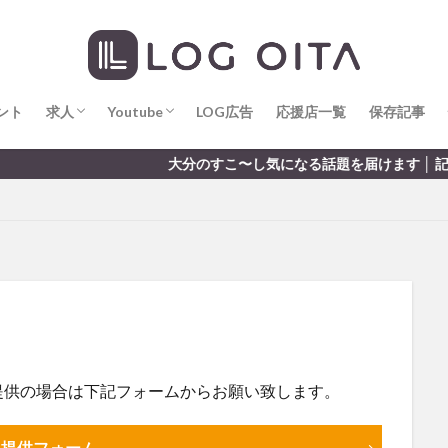
求人
LOG OITA求人のメリット
Youtube
LOG OITA YouTubeチャンネル
hin
hqaishin
JR
kaiten
line
OPA
Paypay
PR
じさい
いちご
うみたまご
おでかけ
お土産
お弁当
じゅう連山
ねとらぼ
ひまわり
ふるさと納税
まつり
ま
ント
だタウン
求人
わったん
Youtube
アイススケート
LOG広告
応援店一覧
アウトドア
保存記事
アサイーボウ
リ
アミュプラザおおいた
アレンジレシピ
アートプラザ
イタ
求人
LOG OITA求人のメリット
Youtube
LOG OITA YouTubeチャンネル
大分のすこ〜し気になる話題を届けます │ 記事は毎日更新
ルミネーション
インド料理
ウクライナ
オープン
カフェ
トコ
コスモス
コンビニ
コース料理
コーヒー
サイゼリ
ジゴロック
ジゴロック2025
ジャマイカ料理
ジャークチキン
クトショップ
ソフトクリーム
チキンカレー
テイクアウト
テ
ハロウィン
ハンバーガー
ハンバーグ
ハーモニーランド
パス
パークプレイス大分
ビアガーデン
ビール
ピザ
フェス
プロレス
ヘルシー
ペスカトーレ
ペット
ホーバークラ
ラクテンチ
ラバーダック
ランチ
ラーメン
リニューアル
提供の場合は下記フォームからお願い致します。
レトロ
レンタサイクル
中央町
中津市
中華料理
九
市ランチ
佐賀関
体験レポ
保護猫
催事
公園
冬
報提供フォーム