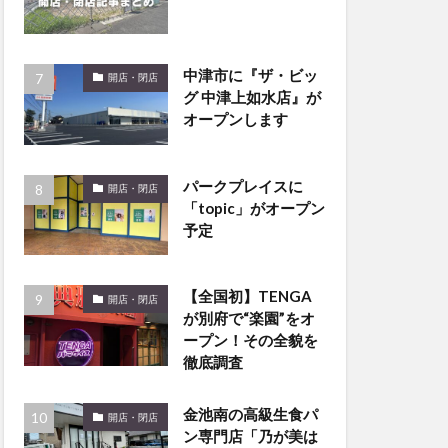
中津市に『ザ・ビッ
開店・閉店
グ 中津上如水店』が
オープンします
パークプレイスに
開店・閉店
「topic」がオープン
予定
【全国初】TENGA
開店・閉店
が別府で“楽園”をオ
ープン！その全貌を
徹底調査
金池南の高級生食パ
開店・閉店
ン専門店「乃が美は