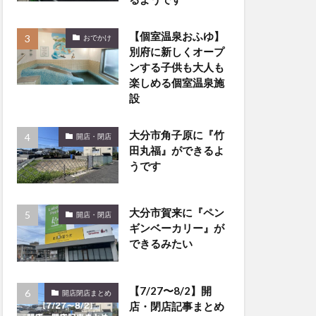
【個室温泉おふゆ】
おでかけ
別府に新しくオープ
ンする子供も大人も
楽しめる個室温泉施
設
大分市角子原に『竹
開店・閉店
田丸福』ができるよ
うです
大分市賀来に『ペン
開店・閉店
ギンベーカリー』が
できるみたい
【7/27〜8/2】開
開店閉店まとめ
店・閉店記事まとめ