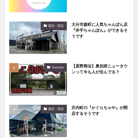
大分駅近く
大神ファーム
大谷翔平選手
姫島村
子ども教室
子ども服
子育て
宇佐市
居酒屋
屋台
平和市民公園能楽堂
大分市森町に人気ちゃんぽん店
開店・閉店
『井手ちゃんぽん』ができるそ
庄内町カフェ
府内
投票
挾間町
新幹線
うです
新店
日出
日出町
日田市
昆虫食
明豊
書店
期間限定
本
杵築市
津久見市
海開き
温泉
湧水
湯布院
【原野商法】奥別府ニュータウ
Youtube
滝
漢方
炭火焼き
焼き菓子
犬
ンって今も人が住んでる？
玖珠郡
由布市
由布院
甲子園
石仏
磨崖仏
祝祭の広場
神社
祭り
秋
移転
竹田
竹田市
竹田市ディナー
紅葉
絵本
自動販売機
自転車
臼杵市
舞台
庄内町の『かぐらちゃや』が閉
開店・閉店
店するそうです
芋
花
花火
茶碗蒸し
蕎麦
虹
衆議院選挙
複合公共施設
観光
観光スポット
話題
豊後大野
豊後大野市
豊後高田市