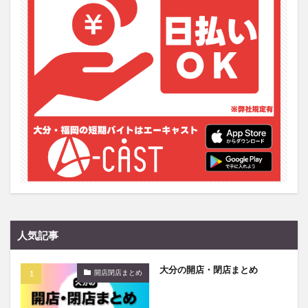
フルーツ
プレミアム商品券
プロレス
ヘルシー
ペスカトーレ
ペット
ホーバークラフト
ミヤマキリシマ
ラクテンチ
ラバーダック
ランチ
ラーメン
リニューアル
リンクスクエア
レトロ
レンタサイクル
中央町
中津市
中華料理
九重町
休業
佐伯市
佐伯市ランチ
佐賀関
体験レポ
保護猫
催事
公園
冬
初詣
別府
別府市
別府観光
古国府
古墳
古物
古着
台湾料理
和定食
和菓子
和食
国東市
地獄めぐり
城島高原パーク
壁画
人気記事
夏祭り
外貨両替機
大分みなと祭り
大分グルメ
大分スイーツ
大分ランチ
大分の開店・閉店まとめ
開店閉店まとめ
大分三好ヴァイセアドラー
大分市
大分市美術館
大分県
大分県立美術館
大分空港
大分駅