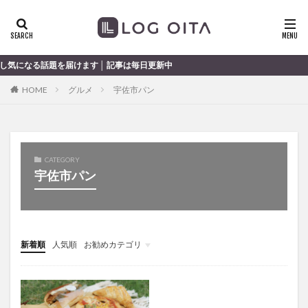
ランチ
開店
ディナー
花火
カテゴリー
る話題を届けます │ 記事は毎日更新中
HOME
グルメ
宇佐市パン
タグ
chocozap
DE
GW
haiashin
haishi
haishin
haisin
haisnin
hasihin
hasishin
CATEGORY
hishin
hqaishin
JR
kaiten
line
宇佐市パン
OPA
Paypay
PR
TOKIPO
TOYOTA
あじさい
いちご
うみたまご
おでかけ
お土産
お弁当
かき氷
からあげ
新着順
人気順
お勧めカテゴリ
くじゅう連山
ねとらぼ
ひまわり
未分類
ふるさと納税
まつり
まとめ
みかん
むし湯
わさだタウン
わったん