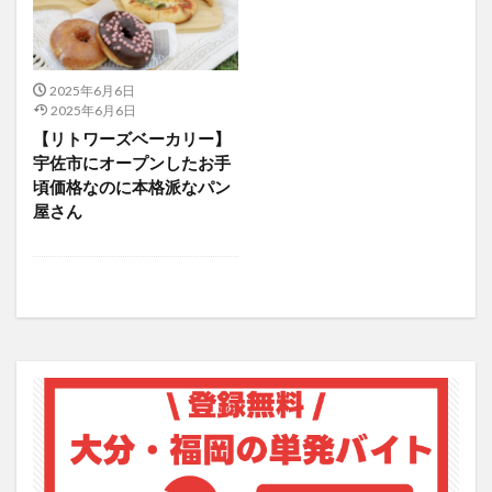
アイススケート
アウトドア
アサイーボウル
アフリカンサファリ
アミュプラザおおいた
アレンジレシピ
アートプラザ
イタリア料理
2025年6月6日
2025年6月6日
イベント
イルミネーション
インド料理
【リトワーズベーカリー】
ウクライナ
オープン
カフェ
キャンプ
宇佐市にオープンしたお手
グルメ
コストコ
コスモス
コンビニ
頃価格なのに本格派なパン
屋さん
コース料理
コーヒー
サイゼリヤ
サウナ
ジェラート
ジゴロック
ジゴロック2025
ジャマイカ料理
ジャークチキン
スイーツ
スタバ
セレクトショップ
ソフトクリーム
チキンカレー
テイクアウト
テレビ
トキハ本店
ハロウィン
ハンバーガー
ハンバーグ
ハーモニーランド
パスタ
パフェ
パン
パーク
パークプレイス大分
ビアガーデン
ビール
ピザ
フェス