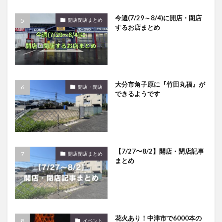
買い物
車
農業文化公園
道の駅
今週(7/29～8/4)に開店・閉店
開店閉店まとめ
鉄道ジオラマ
閉店
閉院
開店
開店閉店
するお店まとめ
開店閉店まとめ
開院
韓国
韓国料理
音楽
飛行機
飲み物
高崎山
鰻
検索
大分市角子原に『竹田丸福』が
開店・閉店
できるようです
【7/27〜8/2】開店・閉店記事
開店閉店まとめ
まとめ
花火あり！中津市で6000本の
イベント