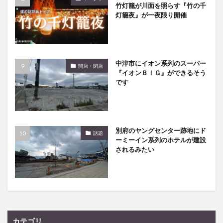
竹灯籠が川面を照らす『竹の千
灯籠夜』が一夜限り開催
中津市にイオン系列のスーパー
開店・閉店
『イオンＢＩＧ』ができるそう
です
別府のヤングセンター跡地にド
話題
ーミーイン系列のホテルが建設
されるみたい
カテゴリ