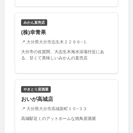
フルーツ
プレミアム商品券
プロレス
ヘルシー
ペスカトーレ
ペット
ホーバークラフト
ミヤマキリシマ
ラクテンチ
みかん直売店
ラバーダック
ランチ
ラーメン
リニューアル
(株)幸青果
リンクスクエア
レトロ
レンタサイクル
📍 大分県大分市志生木２２９６−１
中央町
中津市
中華料理
九重町
休業
大分市の佐賀関、大志生木海水浴場付近にあ
佐伯市
佐伯市ランチ
佐賀関
体験レポ
る、甘くて美味しいみかんの直売店
保護猫
催事
公園
冬
初詣
別府
別府市
別府観光
古国府
古墳
古物
古着
台湾料理
和定食
和菓子
和食
やきとり居酒屋
国東市
地獄めぐり
城島高原パーク
壁画
おいが高城店
夏祭り
外貨両替機
大分みなと祭り
📍 大分県大分市高城新町１０−３３
大分グルメ
大分スイーツ
大分ランチ
高城駅近くのアットホームな焼鳥居酒屋
大分三好ヴァイセアドラー
大分市
大分市美術館
大分県
大分県立美術館
大分空港
大分駅