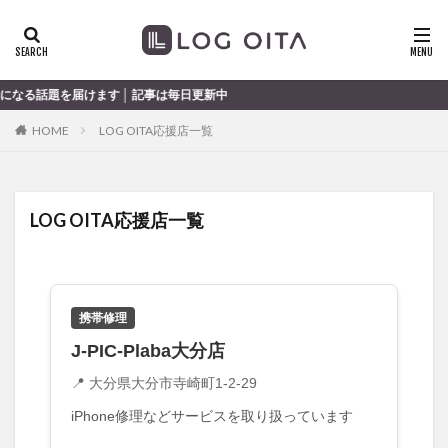
ランチ
開店
ディナー
花火
カテゴリー
を届けます │ 記事は毎日更新中
HOME
LOG OITA応援店一覧
タグ
chocozap
DE
GW
haiashin
haishi
LOG OITA応援店一覧
haishin
haisin
haisnin
hasihin
hasishin
hishin
hqaishin
JR
kaiten
line
OPA
Paypay
PR
TOKIPO
TOYOTA
あじさい
いちご
うみたまご
おでかけ
携帯修理
お土産
お弁当
かき氷
からあげ
J-PIC-Plaba大分店
くじゅう連山
ねとらぼ
ひまわり
📍 大分県大分市寺崎町1-2-29
ふるさと納税
まつり
まとめ
みかん
iPhone修理などサービスを取り扱っています
むし湯
わさだタウン
わったん