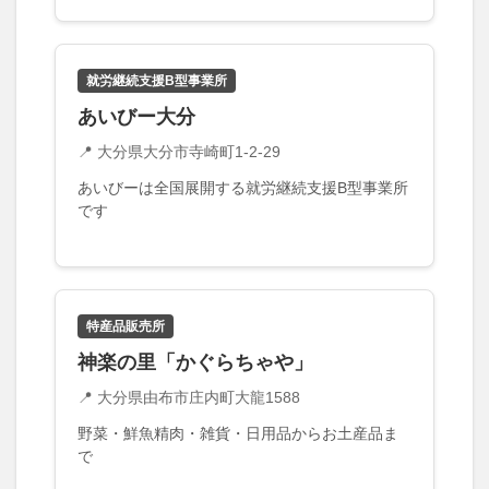
アイススケート
アウトドア
アサイーボウル
アフリカンサファリ
アミュプラザおおいた
アレンジレシピ
アートプラザ
イタリア料理
就労継続支援B型事業所
イベント
イルミネーション
インド料理
あいびー大分
ウクライナ
オープン
カフェ
キャンプ
📍 大分県大分市寺崎町1-2-29
グルメ
コストコ
コスモス
コンビニ
あいびーは全国展開する就労継続支援B型事業所
コース料理
コーヒー
サイゼリヤ
サウナ
です
ジェラート
ジゴロック
ジゴロック2025
ジャマイカ料理
ジャークチキン
スイーツ
スタバ
セレクトショップ
ソフトクリーム
特産品販売所
チキンカレー
テイクアウト
テレビ
神楽の里「かぐらちゃや」
トキハ本店
ハロウィン
ハンバーガー
📍 大分県由布市庄内町大龍1588
ハンバーグ
ハーモニーランド
パスタ
パフェ
野菜・鮮魚精肉・雑貨・日用品からお土産品ま
パン
パーク
パークプレイス大分
で
ビアガーデン
ビール
ピザ
フェス