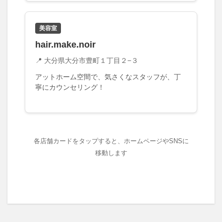
大分駅近く
大神ファーム
大谷翔平選手
姫島村
子ども教室
子ども服
子育て
美容室
宇佐市
居酒屋
屋台
平和市民公園能楽堂
hair.make.noir
庄内町カフェ
府内
投票
挾間町
新幹線
📍 大分県大分市豊町１丁目２−３
新店
日出
日出町
日田市
昆虫食
アットホーム空間で、気さくなスタッフが、丁
明豊
書店
期間限定
本
杵築市
寧にカウンセリング！
津久見市
海開き
温泉
湧水
湯布院
滝
漢方
炭火焼き
焼き菓子
犬
玖珠郡
由布市
由布院
甲子園
石仏
磨崖仏
各店舗カードをタップすると、ホームページやSNSに
祝祭の広場
神社
祭り
秋
移動します
移転
竹田
竹田市
竹田市ディナー
紅葉
絵本
自動販売機
自転車
臼杵市
舞台
芋
花
花火
茶碗蒸し
蕎麦
虹
衆議院選挙
複合公共施設
観光
観光スポット
話題
豊後大野
豊後大野市
豊後高田市