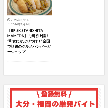
アイススケート
アウトドア
アサイーボウル
アフリカンサファリ
アミュプラザおおいた
アレンジレシピ
アートプラザ
イタリア料理
2026年2月14日
2026年2月14日
イベント
イルミネーション
インド料理
【BRISK STAND HITA
ウクライナ
オープン
カフェ
キャンプ
MAMEDA】九州初上陸！
グルメ
コストコ
コスモス
コンビニ
“和食にかぶりつけ！”全国
で話題のグルメハンバーガ
コース料理
コーヒー
サイゼリヤ
サウナ
ーショップ
ジェラート
ジゴロック
ジゴロック2025
ジャマイカ料理
ジャークチキン
スイーツ
スタバ
セレクトショップ
ソフトクリーム
チキンカレー
テイクアウト
テレビ
トキハ本店
ハロウィン
ハンバーガー
ハンバーグ
ハーモニーランド
パスタ
パフェ
パン
パーク
パークプレイス大分
ビアガーデン
ビール
ピザ
フェス