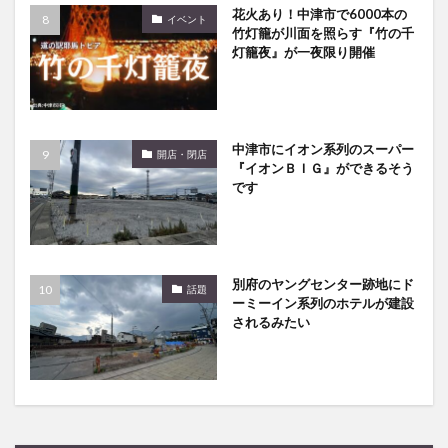
花火あり！中津市で6000本の
イベント
竹灯籠が川面を照らす『竹の千
灯籠夜』が一夜限り開催
中津市にイオン系列のスーパー
開店・閉店
『イオンＢＩＧ』ができるそう
です
別府のヤングセンター跡地にド
話題
ーミーイン系列のホテルが建設
されるみたい