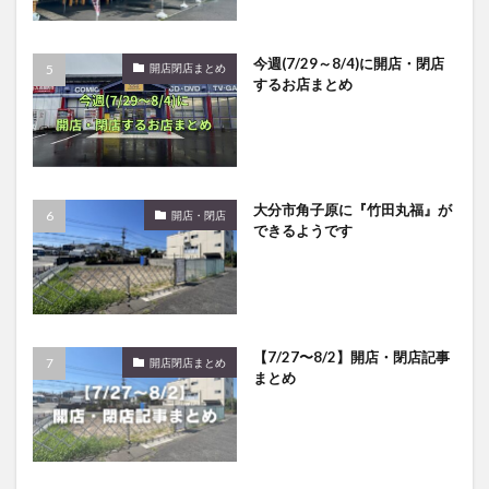
買い物
車
農業文化公園
道の駅
鉄道ジオラマ
閉店
閉院
開店
開店閉店
今週(7/29～8/4)に開店・閉店
開店閉店まとめ
するお店まとめ
開店閉店まとめ
開院
韓国
韓国料理
音楽
飛行機
飲み物
高崎山
鰻
検索
大分市角子原に『竹田丸福』が
開店・閉店
できるようです
【7/27〜8/2】開店・閉店記事
開店閉店まとめ
まとめ