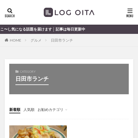
ランチ
開店
ディナー
花火
カテゴリー
になる話題を届けます │ 記事は毎日更新中
HOME
グルメ
日田市ランチ
タグ
chocozap
DE
GW
haiashin
haishi
haishin
haisin
haisnin
hasihin
hasishin
CATEGORY
hishin
hqaishin
JR
kaiten
line
日田市ランチ
OPA
Paypay
PR
TOKIPO
TOYOTA
あじさい
いちご
うみたまご
おでかけ
お土産
お弁当
かき氷
からあげ
新着順
人気順
お勧めカテゴリ
くじゅう連山
ねとらぼ
ひまわり
未分類
ふるさと納税
まつり
まとめ
みかん
むし湯
わさだタウン
わったん