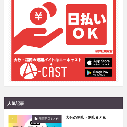
フルーツ
プレミアム商品券
プロレス
ヘルシー
ペスカトーレ
ペット
ホーバークラフト
ミヤマキリシマ
ラクテンチ
ラバーダック
ランチ
ラーメン
リニューアル
リンクスクエア
レトロ
レンタサイクル
中央町
中津市
中華料理
九重町
休業
佐伯市
佐伯市ランチ
佐賀関
体験レポ
保護猫
催事
公園
冬
初詣
別府
別府市
別府観光
古国府
古墳
古物
古着
台湾料理
和定食
和菓子
和食
国東市
地獄めぐり
城島高原パーク
壁画
夏祭り
外貨両替機
大分みなと祭り
人気記事
大分グルメ
大分スイーツ
大分ランチ
大分三好ヴァイセアドラー
大分市
大分市美術館
大分の開店・閉店まとめ
開店閉店まとめ
大分県
大分県立美術館
大分空港
大分駅