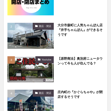
大分駅近く
大神ファーム
大谷翔平選手
姫島村
子ども教室
子ども服
子育て
宇佐市
居酒屋
屋台
平和市民公園能楽堂
大分市森町に人気ちゃんぽん店
庄内町カフェ
府内
投票
挾間町
新幹線
開店・閉店
『井手ちゃんぽん』ができるそ
新店
日出
日出町
日田市
昆虫食
うです
明豊
書店
期間限定
本
杵築市
津久見市
海開き
温泉
湧水
湯布院
滝
漢方
炭火焼き
焼き菓子
犬
【原野商法】奥別府ニュータウ
Youtube
ンって今も人が住んでる？
玖珠郡
由布市
由布院
甲子園
石仏
磨崖仏
祝祭の広場
神社
祭り
秋
移転
竹田
竹田市
竹田市ディナー
紅葉
絵本
自動販売機
自転車
臼杵市
舞台
庄内町の『かぐらちゃや』が閉
芋
花
花火
茶碗蒸し
蕎麦
虹
開店・閉店
店するそうです
衆議院選挙
複合公共施設
観光
観光スポット
話題
豊後大野
豊後大野市
豊後高田市