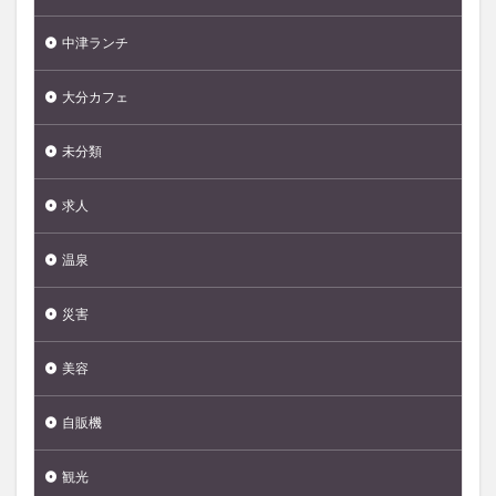
中津ランチ
大分カフェ
未分類
求人
温泉
災害
美容
自販機
観光