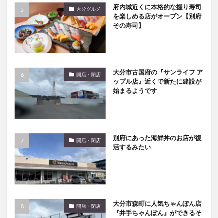
府内城近くに本格的な握り寿司
買い物
車
農業文化公園
道の駅
大分グルメ
を楽しめる店がオープン【別府
鉄道ジオラマ
閉店
閉院
開店
開店閉店
その寿司】
開店閉店まとめ
開院
韓国
韓国料理
音楽
飛行機
飲み物
高崎山
鰻
大分市古国府の『サンライフ ア
開店・閉店
検索
ップル店』近くで新たに建設が
始まるようです
別府にあった海鮮丼のお店が復
開店・閉店
活するみたい
大分市森町に人気ちゃんぽん店
開店・閉店
『井手ちゃんぽん』ができるそ