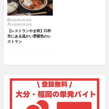
アイススケート
アウトドア
アサイーボウル
アフリカンサファリ
アミュプラザおおいた
アレンジレシピ
アートプラザ
イタリア料理
2022年1月19日
2022年2月15日
イベント
イルミネーション
インド料理
【レストランやま咲】臼杵
ウクライナ
オープン
カフェ
キャンプ
市にある温かい雰囲気のレ
グルメ
コストコ
コスモス
コンビニ
ストラン
コース料理
コーヒー
サイゼリヤ
サウナ
ジェラート
ジゴロック
ジゴロック2025
ジャマイカ料理
ジャークチキン
スイーツ
スタバ
セレクトショップ
ソフトクリーム
チキンカレー
テイクアウト
テレビ
トキハ本店
ハロウィン
ハンバーガー
ハンバーグ
ハーモニーランド
パスタ
パフェ
パン
パーク
パークプレイス大分
ビアガーデン
ビール
ピザ
フェス