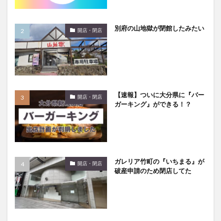
大分駅近く
大神ファーム
大谷翔平選手
姫島村
子ども教室
子ども服
子育て
別府の山地獄が閉館したみたい
開店・閉店
宇佐市
居酒屋
屋台
平和市民公園能楽堂
庄内町カフェ
府内
投票
挾間町
新幹線
新店
日出
日出町
日田市
昆虫食
明豊
書店
期間限定
本
杵築市
【速報】ついに大分県に『バー
津久見市
海開き
温泉
湧水
湯布院
開店・閉店
ガーキング』ができる！？
滝
漢方
炭火焼き
焼き菓子
犬
玖珠郡
由布市
由布院
甲子園
石仏
磨崖仏
祝祭の広場
神社
祭り
秋
移転
竹田
竹田市
竹田市ディナー
紅葉
ガレリア竹町の『いちまる』が
開店・閉店
絵本
自動販売機
自転車
臼杵市
舞台
破産申請のため閉店してた
芋
花
花火
茶碗蒸し
蕎麦
虹
衆議院選挙
複合公共施設
観光
観光スポット
話題
豊後大野
豊後大野市
豊後高田市