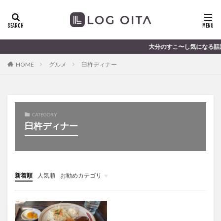
ランチ
開店
ディナー
花火
カテゴリー
大分のすこ〜し気になる話題を届けま
HOME
グルメ
臼杵ディナー
タグ
chocozap
DE
GW
haiashin
haishi
haishin
haisin
haisnin
hasihin
hasishin
CATEGORY
hishin
hqaishin
JR
kaiten
line
臼杵ディナー
OPA
Paypay
PR
TOKIPO
TOYOTA
あじさい
いちご
うみたまご
おでかけ
お土産
お弁当
かき氷
からあげ
新着順
人気順
お勧めカテゴリ
くじゅう連山
ねとらぼ
ひまわり
未分類
ふるさと納税
まつり
まとめ
みかん
むし湯
わさだタウン
わったん