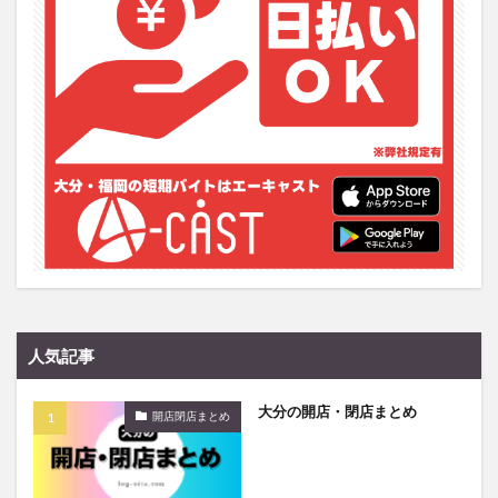
フルーツ
プレミアム商品券
プロレス
ヘルシー
ペスカトーレ
ペット
ホーバークラフト
ミヤマキリシマ
ラクテンチ
ラバーダック
ランチ
ラーメン
リニューアル
リンクスクエア
レトロ
レンタサイクル
中央町
中津市
中華料理
九重町
休業
佐伯市
佐伯市ランチ
佐賀関
体験レポ
保護猫
催事
公園
冬
初詣
別府
別府市
別府観光
古国府
古墳
古物
古着
台湾料理
和定食
和菓子
和食
国東市
地獄めぐり
城島高原パーク
壁画
人気記事
夏祭り
外貨両替機
大分みなと祭り
大分の開店・閉店まとめ
大分グルメ
大分スイーツ
大分ランチ
開店閉店まとめ
大分三好ヴァイセアドラー
大分市
大分市美術館
大分県
大分県立美術館
大分空港
大分駅