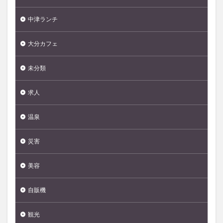
中津ランチ
大分カフェ
未分類
求人
温泉
災害
美容
自販機
観光