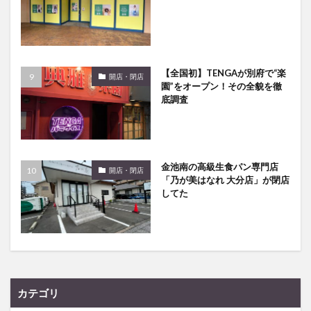
【全国初】TENGAが別府で“楽
開店・閉店
園”をオープン！その全貌を徹
底調査
金池南の高級生食パン専門店
開店・閉店
「乃が美はなれ 大分店」が閉店
してた
カテゴリ