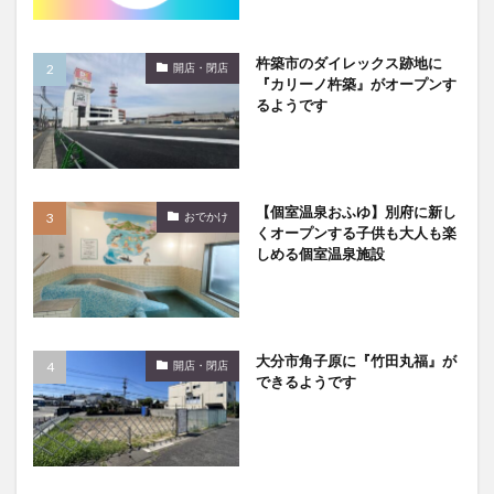
大分駅近く
大神ファーム
大谷翔平選手
姫島村
子ども教室
子ども服
子育て
杵築市のダイレックス跡地に
開店・閉店
宇佐市
居酒屋
屋台
平和市民公園能楽堂
『カリーノ杵築』がオープンす
るようです
庄内町カフェ
府内
投票
挾間町
新幹線
新店
日出
日出町
日田市
昆虫食
明豊
書店
期間限定
本
杵築市
【個室温泉おふゆ】別府に新し
津久見市
海開き
温泉
湧水
湯布院
おでかけ
くオープンする子供も大人も楽
滝
漢方
炭火焼き
焼き菓子
犬
しめる個室温泉施設
玖珠郡
由布市
由布院
甲子園
石仏
磨崖仏
祝祭の広場
神社
祭り
秋
移転
竹田
竹田市
竹田市ディナー
紅葉
大分市角子原に『竹田丸福』が
開店・閉店
絵本
自動販売機
自転車
臼杵市
舞台
できるようです
芋
花
花火
茶碗蒸し
蕎麦
虹
衆議院選挙
複合公共施設
観光
観光スポット
話題
豊後大野
豊後大野市
豊後高田市