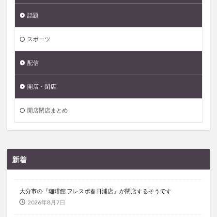
話題
スポーツ
配信
開店・閉店
開店閉店まとめ
新着
大分市の『珈琲館 フレスポ春日浦店』が閉店するそうです
2026年8月7日