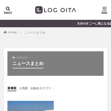
ランチ
開店
ディナー
花火
カテゴリー
大分のすこ〜し気になる話題を届け
HOME
ニュースまとめ
タグ
chocozap
DE
GW
haiashin
haishi
haishin
haisin
haisnin
hasihin
hasishin
CATEGORY
hishin
hqaishin
JR
kaiten
line
ニュースまとめ
OPA
Paypay
PR
TOKIPO
TOYOTA
あじさい
いちご
うみたまご
おでかけ
お土産
お弁当
かき氷
からあげ
新着順
人気順
お勧めカテゴリ
くじゅう連山
ねとらぼ
ひまわり
未分類
ふるさと納税
まつり
まとめ
みかん
むし湯
わさだタウン
わったん