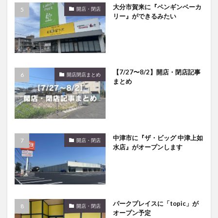
大分市賀来に『ペンギンベーカ
買い物
車
農業文化公園
道の駅
開店・閉店
リー』ができるみたい
鉄道ジオラマ
閉店
閉院
開店
開店閉店
開店閉店まとめ
開院
韓国
韓国料理
音楽
飛行機
飲み物
高崎山
鰻
【7/27〜8/2】開店・閉店記事
開店閉店まとめ
検索
まとめ
中津市に『ザ・ビッグ 中津上如
開店・閉店
水店』がオープンします
パークプレイスに「topic」が
開店・閉店
オープン予定