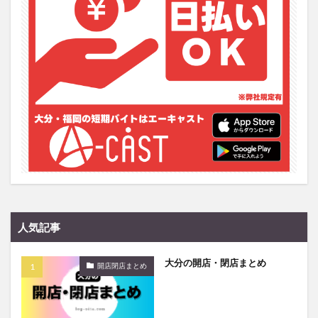
フルーツ
プレミアム商品券
プロレス
ヘルシー
ペスカトーレ
ペット
ホーバークラフト
ミヤマキリシマ
ラクテンチ
ラバーダック
ランチ
ラーメン
リニューアル
リンクスクエア
レトロ
レンタサイクル
中央町
中津市
中華料理
九重町
休業
佐伯市
佐伯市ランチ
佐賀関
体験レポ
保護猫
催事
公園
冬
初詣
別府
別府市
別府観光
古国府
古墳
古物
古着
台湾料理
和定食
和菓子
和食
国東市
地獄めぐり
城島高原パーク
壁画
人気記事
夏祭り
外貨両替機
大分みなと祭り
大分の開店・閉店まとめ
大分グルメ
大分スイーツ
大分ランチ
開店閉店まとめ
大分三好ヴァイセアドラー
大分市
大分市美術館
大分県
大分県立美術館
大分空港
大分駅