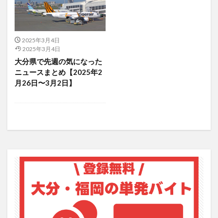
アイススケート
アウトドア
アサイーボウル
アフリカンサファリ
アミュプラザおおいた
アレンジレシピ
アートプラザ
イタリア料理
2025年3月4日
2025年3月4日
イベント
イルミネーション
インド料理
大分県で先週の気になった
ウクライナ
オープン
カフェ
キャンプ
ニュースまとめ【2025年2
グルメ
コストコ
コスモス
コンビニ
月26日〜3月2日】
コース料理
コーヒー
サイゼリヤ
サウナ
ジェラート
ジゴロック
ジゴロック2025
ジャマイカ料理
ジャークチキン
スイーツ
スタバ
セレクトショップ
ソフトクリーム
チキンカレー
テイクアウト
テレビ
トキハ本店
ハロウィン
ハンバーガー
ハンバーグ
ハーモニーランド
パスタ
パフェ
パン
パーク
パークプレイス大分
ビアガーデン
ビール
ピザ
フェス