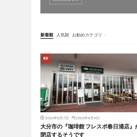
別府市
別府
国東市
地獄
大分グルメ
新着順
人気順
お勧めカテゴリ
大分県
大分
未分類
姫島村
子ど
庄内町カフェ
明豊
書店
滝
漢方
磨崖仏
祝祭
絵本
自動販
衆議院選挙
買い物
車
開店閉店まとめ
2026年8月7日
2026年8月6日
大分市の『珈琲館 フレスポ春日浦店』
閉店するそうです