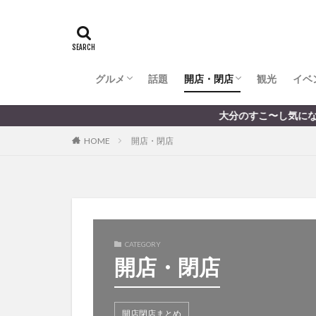
全てのグルメ
大分市ランチ
大分市ディナー
大分カフェ
大分スイーツ
別府市ランチ
別府カフェ
別府ディナー
竹田ランチ
日出町ランチ
開店・閉店
大分の開店・閉店まとめ
hasishin
his
TOYOTA
あ
からあげ
く
グルメ
話題
開店・閉店
むし湯
観光
イベ
わさ
アフリカンサファ
全てのグルメ
大分市ランチ
大分市ディナー
大分カフェ
大分スイーツ
別府市ランチ
別府カフェ
別府ディナー
竹田ランチ
日出町ランチ
開店・閉店
大分の開店・閉店まとめ
大分のすこ〜し気になる話題を届けます │
イベント
イ
HOME
開店・閉店
グルメ
コス
ジェラート
スタバ
セレ
トキハ本店
パン
パーク
CATEGORY
プレミアム商品券
開店・閉店
ミヤマキリシマ
リンクスクエア
佐伯市
佐伯
開店閉店まとめ