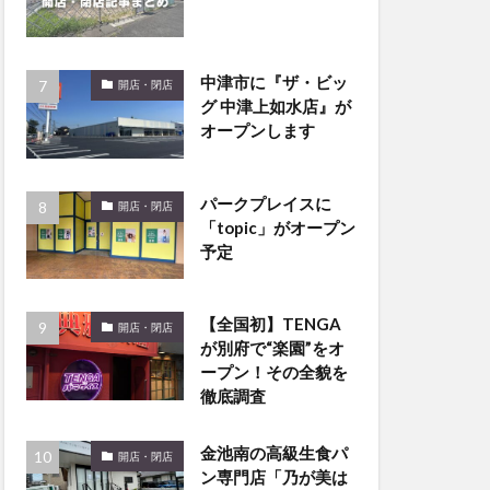
中津市に『ザ・ビッ
開店・閉店
グ 中津上如水店』が
オープンします
パークプレイスに
開店・閉店
「topic」がオープン
予定
【全国初】TENGA
開店・閉店
が別府で“楽園”をオ
ープン！その全貌を
徹底調査
金池南の高級生食パ
開店・閉店
ン専門店「乃が美は