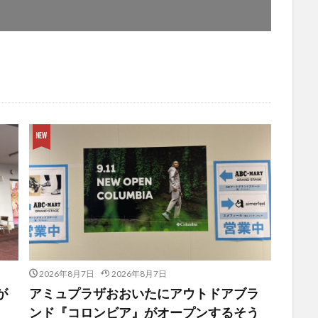
観光
古国府
古墳
古物
古着
台湾料理
和定食
めぐり
城島高原パーク
壁画
夏祭り
外貨両替機
大分み
大分スイーツ
大分ランチ
大分三好ヴァイセアドラー
大分市
県立美術館
大分空港
大分駅
大分駅近く
大神ファーム
も教室
子ども服
子育て
宇佐市
居酒屋
屋台
平和
府内
投票
挾間町
新幹線
新店
日出
日出町
期間限定
本
杵築市
津久見市
海開き
温泉
湧
炭火焼き
焼き菓子
犬
玖珠郡
由布市
由布院
甲
の広場
神社
祭り
秋
移転
竹田
竹田市
竹田
売機
自転車
臼杵市
舞台
芋
花
花火
茶碗蒸
複合公共施設
観光
観光スポット
話題
豊後大野
豊後大
農業文化公園
道の駅
鉄道ジオラマ
閉店
閉院
開店
開院
韓国
韓国料理
音楽
飛行機
飲み物
高崎
2026年8月7日
2026年8月7日
が
アミュプラザおおいたにアウトドアブラ
検索
ンド『コロンビア』がオープンするそう