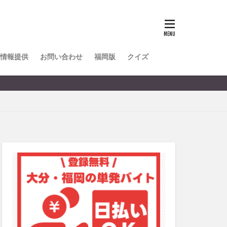
TOKIPO
かき氷
とめ
みかん
ル
情報提供
お問い合わせ
福岡版
クイズ
リア料理
キャンプ
ヤ
サウナ
スイーツ
レビ
タ
パフェ
フルーツ
フト
重町
休業
初詣
別府