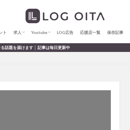
求人
LOG OITA求人のメリット
Youtube
LOG OITA YouTubeチャンネル
hin
hqaishin
JR
kaiten
line
OPA
Paypay
PR
じさい
いちご
うみたまご
おでかけ
お土産
お弁当
じゅう連山
ねとらぼ
ひまわり
ふるさと納税
まつり
ま
ント
だタウン
求人
わったん
Youtube
アイススケート
LOG広告
応援店一覧
アウトドア
保存記事
アサイーボウ
リ
アミュプラザおおいた
アレンジレシピ
アートプラザ
イタ
求人
LOG OITA求人のメリット
Youtube
LOG OITA YouTubeチャンネル
 記事は毎日更新中
ルミネーション
インド料理
ウクライナ
オープン
カフェ
トコ
コスモス
コンビニ
コース料理
コーヒー
サイゼリ
ジゴロック
ジゴロック2025
ジャマイカ料理
ジャークチキン
クトショップ
ソフトクリーム
チキンカレー
テイクアウト
テ
ハロウィン
ハンバーガー
ハンバーグ
ハーモニーランド
パス
パークプレイス大分
ビアガーデン
ビール
ピザ
フェス
プロレス
ヘルシー
ペスカトーレ
ペット
ホーバークラ
ラクテンチ
ラバーダック
ランチ
ラーメン
リニューアル
レトロ
レンタサイクル
中央町
中津市
中華料理
九
市ランチ
佐賀関
体験レポ
保護猫
催事
公園
冬