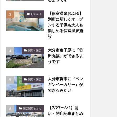
【個室温泉おふゆ】
おでかけ
別府に新しくオープ
ンする子供も大人も
楽しめる個室温泉施
設
大分市角子原に『竹
開店・閉店
田丸福』ができるよ
うです
大分市賀来に『ペン
開店・閉店
ギンベーカリー』が
できるみたい
【7/27〜8/2】開
開店閉店まとめ
店・閉店記事まとめ