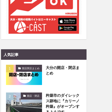
和菓子
和食
なと祭り
大分市美術館
大谷翔平選手
市民公園能楽堂
日田市
昆虫食
水
湯布院
人気記事
子園
石仏
市ディナー
紅葉
大分の開店・閉店ま
開店閉店まとめ
とめ
し
蕎麦
虹
野市
豊後高田市
開店閉店
杵築市のダイレック
山
鰻
開店・閉店
ス跡地に『カリーノ
杵築』がオープンす
るようです