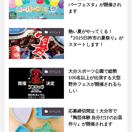
ます
熱い夏がやってくる！
イベント
『2025臼杵市の夏祭り』が
スタートします！
大分スポーツ公園で総勢
イベント
100名以上が出演する大型
野外フェスが開催されるら
しい
応募締切間近！大分市で
イベント
『陶芸体験 自分だけのお皿
作り』が開催されます