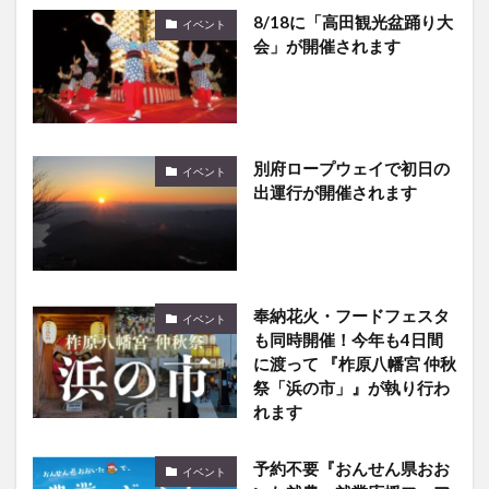
会」が開催されます
別府ロープウェイで初日の
イベント
出運行が開催されます
奉納花火・フードフェスタ
イベント
も同時開催！今年も4日間
に渡って 『柞原八幡宮 仲秋
祭「浜の市」』が執り行わ
れます
予約不要『おんせん県おお
イベント
いた就農・就業応援フェア
in大分』が開催されます