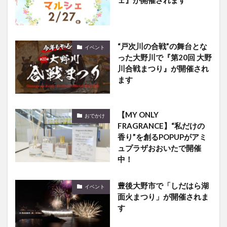
“戸次川の合戦”の舞台とな
イベント
った大野川で『第20回 大野
川合戦まつり』が開催され
ます
【MY ONLY
おでかけ
FRAGRANCE】“私だけの
香り”を創るPOPUPがアミ
ュプラザおおいたで開催
中！
豊後大野市で「しだはら湖
イベント
面火まつり」が開催されま
す