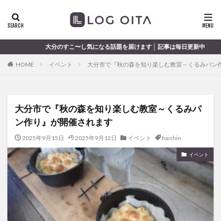
ランチ
開店
ディナー
花火
カテゴリー
分のすこ〜し気になる話題を届けます │ 記事は毎日更新中
HOME
イベント
大分市で『秋の森を知り楽しむ教室～くるみパン
タグ
chocozap
DE
GW
haiashin
haishi
大分市で『秋の森を知り楽しむ教室～くるみパ
haishin
haisin
haisnin
hasihin
hasishin
ン作り』が開催されます
hishin
hqaishin
JR
kaiten
line
OPA
Paypay
PR
TOKIPO
TOYOTA
2025年9月15日
2025年9月12日
イベント
haishin
あじさい
いちご
うみたまご
おでかけ
イベント
お土産
お弁当
かき氷
からあげ
くじゅう連山
ねとらぼ
ひまわり
ふるさと納税
まつり
まとめ
みかん
むし湯
わさだタウン
わったん