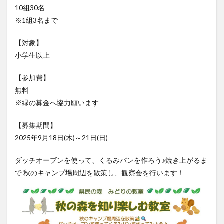
※1組3名まで
大分駅近く
大神ファーム
大谷翔平選手
姫島村
子ども教室
子ども服
子育て
【対象】
宇佐市
居酒屋
屋台
平和市民公園能楽堂
小学生以上
庄内町カフェ
府内
投票
挾間町
新幹線
【参加費】
新店
日出
日出町
日田市
昆虫食
無料
明豊
書店
期間限定
本
杵築市
※緑の募金へ協力願います
津久見市
海開き
温泉
湧水
湯布院
【募集期間】
滝
漢方
炭火焼き
焼き菓子
犬
2025年9月18日(木)～21日(日)
玖珠郡
由布市
由布院
甲子園
石仏
磨崖仏
祝祭の広場
神社
祭り
秋
ダッチオーブンを使って、くるみパンを作ろう♪焼き上がるま
で 秋のキャンプ場周辺を散策し、観察会を行います！
移転
竹田
竹田市
竹田市ディナー
紅葉
絵本
自動販売機
自転車
臼杵市
舞台
芋
花
花火
茶碗蒸し
蕎麦
虹
衆議院選挙
複合公共施設
観光
観光スポット
話題
豊後大野
豊後大野市
豊後高田市