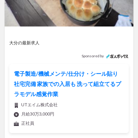
アイススケート
アウトドア
アサイーボウル
アフリカンサファリ
アミュプラザおおいた
アレンジレシピ
アートプラザ
イタリア料理
イベント
イルミネーション
インド料理
ウクライナ
オープン
カフェ
キャンプ
大分の最新求人
グルメ
コストコ
コスモス
コンビニ
Sponsored by
コース料理
コーヒー
サイゼリヤ
サウナ
ジェラート
ジゴロック
ジゴロック2025
電子製造/機械メンテ/仕分け・シール貼り
ジャマイカ料理
ジャークチキン
スイーツ
社宅完備 家族での入居も 洗って組立てるプ
スタバ
セレクトショップ
ソフトクリーム
ラモデル感覚作業
チキンカレー
テイクアウト
テレビ
UTエイム株式会社
トキハ本店
ハロウィン
ハンバーガー
月給30万3,000円
ハンバーグ
ハーモニーランド
パスタ
パフェ
正社員
パン
パーク
パークプレイス大分
ビアガーデン
ビール
ピザ
フェス