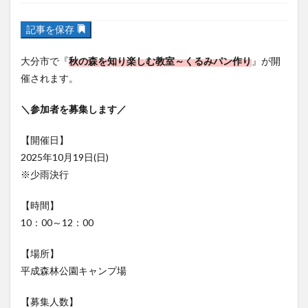
記事を保存
フルーツ
プレミアム商品券
プロレス
ヘルシー
ペスカトーレ
ペット
大分市で『
秋の森を知り楽しむ教室～くるみパン作り
』が開
ホーバークラフト
ミヤマキリシマ
ラクテンチ
催されます。
ラバーダック
ランチ
ラーメン
リニューアル
＼参加者を募集します／
リンクスクエア
レトロ
レンタサイクル
中央町
中津市
中華料理
九重町
休業
【開催日】
佐伯市
佐伯市ランチ
佐賀関
体験レポ
2025年10月19日(日)
※少雨決行
保護猫
催事
公園
冬
初詣
別府
別府市
別府観光
古国府
古墳
古物
【時間】
古着
台湾料理
和定食
和菓子
和食
10：00～12：00
国東市
地獄めぐり
城島高原パーク
壁画
【場所】
夏祭り
外貨両替機
大分みなと祭り
平成森林公園キャンプ場
大分グルメ
大分スイーツ
大分ランチ
大分三好ヴァイセアドラー
大分市
大分市美術館
【募集人数】
10組30名
大分県
大分県立美術館
大分空港
大分駅