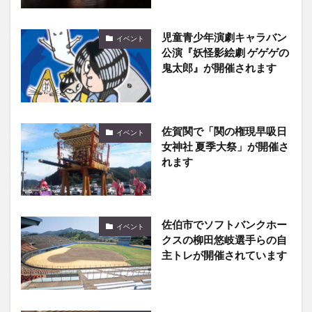
児童青少年演劇キャラバン
イベント
公演『妖怪影絵劇 ゲゲゲの
鬼太郎』が開催されます
佐賀関で「関の権現早吸日
イベント
女神社 夏季大祭」が開催さ
れます
佐伯市でソフトバンクホー
イベント
クスの柳田悠岐選手らの自
主トレが開催されています
6/28申込開始！豊後大野市
イベント
図書館で『小さな映画会』