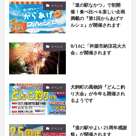
「道の駅なかつ」で初開
イベント
催！食べ比べ＆楽しい企画
満載の『第1回からあげマ
ルシェ』が開催されます
8/16に「杵築市納涼花火大
イベント
会」が開催されます
犬飼町の風物詩『どんこ釣
イベント
り大会』が今年も開催され
るようです
『道の駅やよい 25周年感謝
イベント
祭』が開催されます