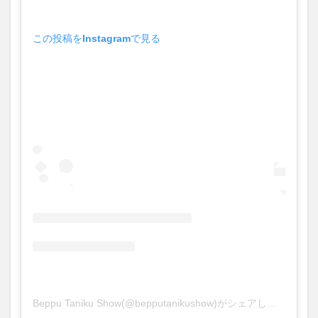
買い物
車
農業文化公園
道の駅
鉄道ジオラマ
閉店
閉院
開店
開店閉店
この投稿をInstagramで見る
開店閉店まとめ
開院
韓国
韓国料理
音楽
飛行機
飲み物
高崎山
鰻
検索
Beppu Taniku Show(@bepputanikushow)がシェアした投稿