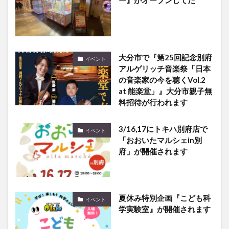
大分市で『第25回記念別府
イベント
アルゲリッチ音楽祭「日本
の音楽家の今を聴くVol.2
at 能楽堂」』大分市親子無
料招待が行われます
3/16,17にトキハ別府店で
イベント
「おおいたマルシェin別
府」が開催されます
夏休み特別企画『こども科
イベント
学実験室』が開催されます