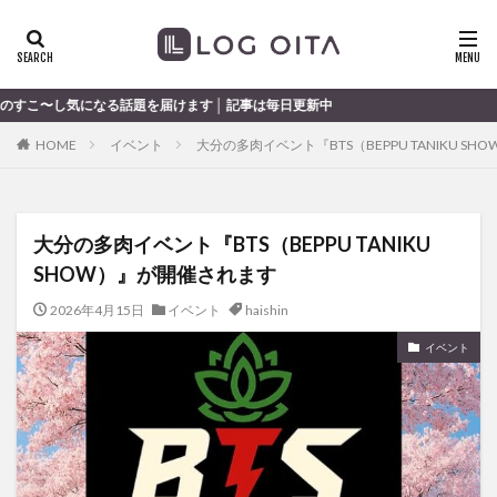
ランチ
開店
ディナー
花火
カテゴリー
る話題を届けます │ 記事は毎日更新中
HOME
イベント
大分の多肉イベント『BTS（BEPPU TANIKU S
タグ
chocozap
DE
GW
haiashin
haishi
大分の多肉イベント『BTS（BEPPU TANIKU
haishin
haisin
haisnin
hasihin
hasishin
SHOW）』が開催されます
hishin
hqaishin
JR
kaiten
line
OPA
Paypay
PR
TOKIPO
TOYOTA
2026年4月15日
イベント
haishin
あじさい
いちご
うみたまご
おでかけ
イベント
お土産
お弁当
かき氷
からあげ
くじゅう連山
ねとらぼ
ひまわり
ふるさと納税
まつり
まとめ
みかん
むし湯
わさだタウン
わったん