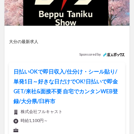
アイススケート
アウトドア
アサイーボウル
アフリカンサファリ
アミュプラザおおいた
アレンジレシピ
アートプラザ
イタリア料理
イベント
イルミネーション
インド料理
ウクライナ
オープン
カフェ
キャンプ
大分の最新求人
グルメ
コストコ
コスモス
コンビニ
Sponsored by
コース料理
コーヒー
サイゼリヤ
サウナ
ジェラート
ジゴロック
ジゴロック2025
日払いOKで即日収入/仕分け・シール貼り/
ジャマイカ料理
ジャークチキン
スイーツ
単発1日～好きな日だけでOK!日払いで即金
スタバ
セレクトショップ
ソフトクリーム
GET/来社&面接不要 自宅でカンタンWEB登
チキンカレー
テイクアウト
テレビ
録/大分県/臼杵市
トキハ本店
ハロウィン
ハンバーガー
ハンバーグ
ハーモニーランド
パスタ
パフェ
株式会社フルキャスト
パン
パーク
パークプレイス大分
時給1,100円～
ビアガーデン
ビール
ピザ
フェス