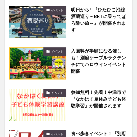
明日から!!『ひたひこ沿線
イベント
酒蔵巡り～BRTに乗ってほ
ろ酔い旅～』が開催されま
す
入園料が半額になる催し
イベント
も！別府ケーブルラクテン
チにてハロウィンイベント
開催
参加無料！先着！中津市で
イベント
『なかはく夏休み子ども体
験学習』が開催されます
食べ歩きイベント！『別府
イベント