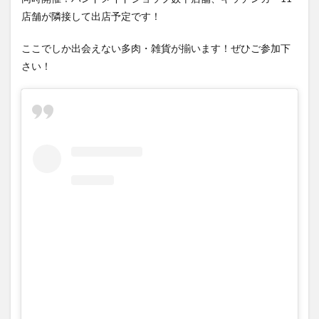
大分駅近く
大神ファーム
大谷翔平選手
店舗が隣接して出店予定です！
姫島村
子ども教室
子ども服
子育て
ここでしか出会えない多肉・雑貨が揃います！ぜひご参加下
宇佐市
居酒屋
屋台
平和市民公園能楽堂
さい！
庄内町カフェ
府内
投票
挾間町
新幹線
新店
日出
日出町
日田市
昆虫食
明豊
書店
期間限定
本
杵築市
津久見市
海開き
温泉
湧水
湯布院
滝
漢方
炭火焼き
焼き菓子
犬
玖珠郡
由布市
由布院
甲子園
石仏
磨崖仏
祝祭の広場
神社
祭り
秋
移転
竹田
竹田市
竹田市ディナー
紅葉
絵本
自動販売機
自転車
臼杵市
舞台
芋
花
花火
茶碗蒸し
蕎麦
虹
衆議院選挙
複合公共施設
観光
観光スポット
話題
豊後大野
豊後大野市
豊後高田市