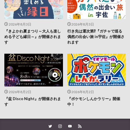
2026年8月3日
2026年8月3日
『きよかわ夏まつり～大人も楽し
行き先は運次第⁉『ガチャで巡る
める子ども縁日～』が開催されま
偶然の出会い旅 in宇佐』が開催さ
す
れます
2026年8月2日
2026年8月2日
『盆 Disco Night』が開催されま
『ポケモンしんかラリー』開催
す
中！