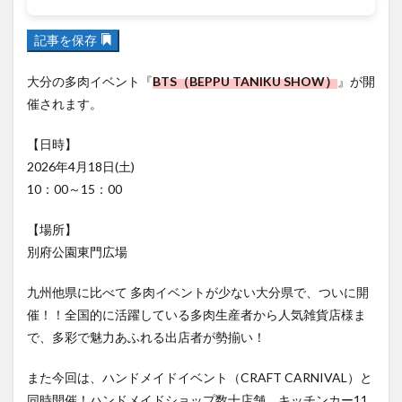
フルーツ
プレミアム商品券
プロレス
ヘルシー
ペスカトーレ
ペット
記事を保存
ホーバークラフト
ミヤマキリシマ
ラクテンチ
大分の多肉イベント『
BTS（BEPPU TANIKU SHOW）
』が開
ラバーダック
ランチ
ラーメン
リニューアル
催されます。
リンクスクエア
レトロ
レンタサイクル
【日時】
中央町
中津市
中華料理
九重町
休業
2026年4月18日(土)
佐伯市
佐伯市ランチ
佐賀関
体験レポ
10：00～15：00
保護猫
催事
公園
冬
初詣
別府
別府市
別府観光
古国府
古墳
古物
【場所】
別府公園東門広場
古着
台湾料理
和定食
和菓子
和食
国東市
地獄めぐり
城島高原パーク
壁画
九州他県に比べて 多肉イベントが少ない大分県で、ついに開
夏祭り
外貨両替機
大分みなと祭り
催！！全国的に活躍している多肉生産者から人気雑貨店様ま
大分グルメ
大分スイーツ
大分ランチ
で、多彩で魅力あふれる出店者が勢揃い！
大分三好ヴァイセアドラー
大分市
大分市美術館
また今回は、ハンドメイドイベント（CRAFT CARNIVAL）と
大分県
大分県立美術館
大分空港
大分駅
同時開催！ハンドメイドショップ数十店舗、キッチンカー11