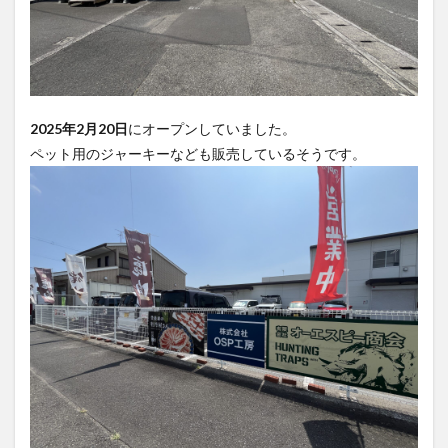
買い物
車
農業文化公園
道の駅
鉄道ジオラマ
閉店
閉院
開店
開店閉店
開店閉店まとめ
開院
韓国
韓国料理
音楽
飛行機
飲み物
高崎山
鰻
2025年2月20日
にオープンしていました。
ペット用のジャーキーなども販売しているそうです。
検索