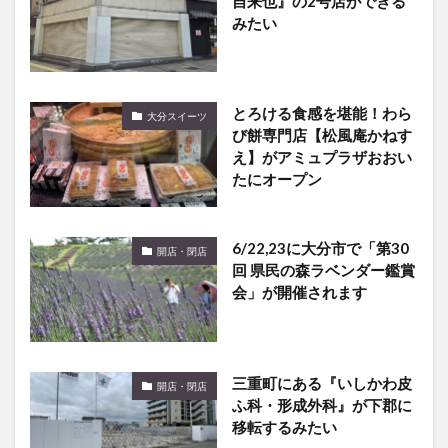
自来也』の2号店ができる
みたい
とろける食感を堪能！わら
大分スイーツ
び餅専門店【松風庵かねす
え】がアミュプラザおおい
たにオープン
6/22,23に大分市で「第30
開店・閉店
回 県民の森ラベンダー鑑賞
会」が開催されます
三重町にある『いしかわ皮
開店・閉店
ふ科・形成外科』が下郡に
移転するみたい