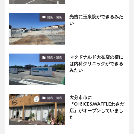
光吉に玉泉院ができるみた
開店・閉店
い
マクドナルド大在店の横に
開店・閉店
は内科クリニックができる
みたい
大分市市に
開店・閉店
『OH!ICE&WAFFLEわさだ
店』がオープンしていまし
た