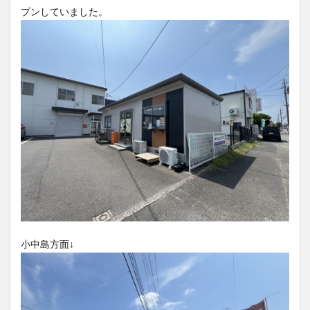
フルーツ
プレミアム商品券
プロレス
プンしていました。
ヘルシー
ペスカトーレ
ペット
ホーバークラフト
ミヤマキリシマ
ラクテンチ
ラバーダック
ランチ
ラーメン
リニューアル
リンクスクエア
レトロ
レンタサイクル
中央町
中津市
中華料理
九重町
休業
佐伯市
佐伯市ランチ
佐賀関
体験レポ
保護猫
催事
公園
冬
初詣
別府
別府市
別府観光
古国府
古墳
古物
古着
台湾料理
和定食
和菓子
和食
国東市
地獄めぐり
城島高原パーク
壁画
夏祭り
外貨両替機
大分みなと祭り
小中島方面↓
大分グルメ
大分スイーツ
大分ランチ
大分三好ヴァイセアドラー
大分市
大分市美術館
大分県
大分県立美術館
大分空港
大分駅