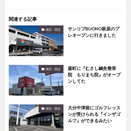
関連する記事
サンリブBUONO萩原のプ
開店・閉店
レオープンに行きました
森町に『むさし鍼灸整骨
開店・閉店
院 もりまち院』がオープ
ンしてた
大分中津留にゴルフレッス
開店・閉店
ンが受けられる『インザゴ
ルフ』ができるみたい