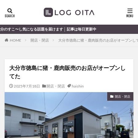
ランチ
開店
ディナー
花火
カテゴリー
話題を届けます │ 記事は毎日更新中
HOME
開店・閉店
大分市徳島に猪・鹿肉販売のお店がオープンし
タグ
chocozap
DE
GW
haiashin
haishi
大分市徳島に猪・鹿肉販売のお店がオープンし
haishin
haisin
haisnin
hasihin
hasishin
てた
hishin
hqaishin
JR
kaiten
line
OPA
Paypay
PR
TOKIPO
TOYOTA
2025年7月18日
開店・閉店
haishin
あじさい
いちご
うみたまご
おでかけ
開店・閉店
お土産
お弁当
かき氷
からあげ
くじゅう連山
ねとらぼ
ひまわり
ふるさと納税
まつり
まとめ
みかん
むし湯
わさだタウン
わったん