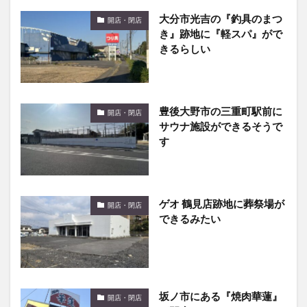
大分市光吉の『釣具のまつ
開店・閉店
き』跡地に『軽スパ』がで
きるらしい
豊後大野市の三重町駅前に
開店・閉店
サウナ施設ができるそうで
す
ゲオ 鶴見店跡地に葬祭場が
開店・閉店
できるみたい
坂ノ市にある『焼肉華蓮』
開店・閉店