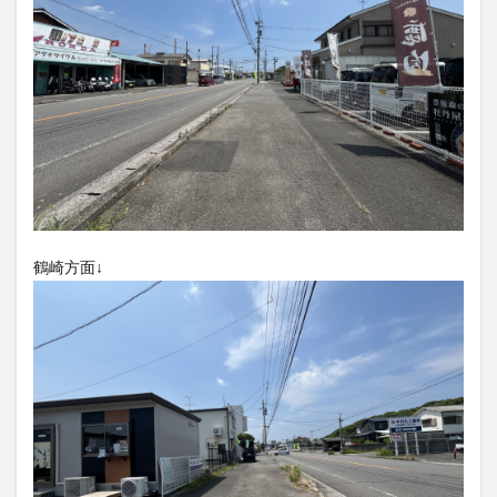
大分駅近く
大神ファーム
大谷翔平選手
姫島村
子ども教室
子ども服
子育て
宇佐市
居酒屋
屋台
平和市民公園能楽堂
庄内町カフェ
府内
投票
挾間町
新幹線
新店
日出
日出町
日田市
昆虫食
明豊
書店
期間限定
本
杵築市
津久見市
海開き
温泉
湧水
湯布院
滝
漢方
炭火焼き
焼き菓子
犬
鶴崎方面↓
玖珠郡
由布市
由布院
甲子園
石仏
磨崖仏
祝祭の広場
神社
祭り
秋
移転
竹田
竹田市
竹田市ディナー
紅葉
絵本
自動販売機
自転車
臼杵市
舞台
芋
花
花火
茶碗蒸し
蕎麦
虹
衆議院選挙
複合公共施設
観光
観光スポット
話題
豊後大野
豊後大野市
豊後高田市