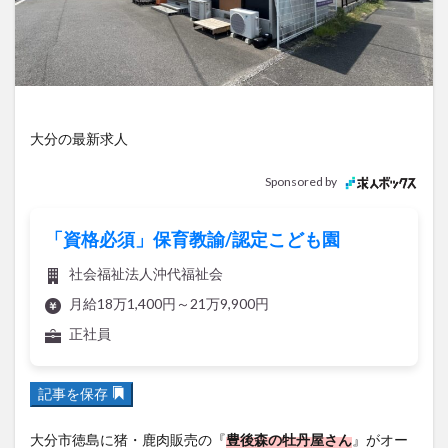
アイススケート
アウトドア
アサイーボウル
アフリカンサファリ
アミュプラザおおいた
アレンジレシピ
アートプラザ
イタリア料理
イベント
イルミネーション
インド料理
ウクライナ
オープン
カフェ
キャンプ
大分の最新求人
グルメ
コストコ
コスモス
コンビニ
Sponsored by
コース料理
コーヒー
サイゼリヤ
サウナ
ジェラート
ジゴロック
ジゴロック2025
「資格必須」保育教諭/認定こども園
ジャマイカ料理
ジャークチキン
スイーツ
社会福祉法人沖代福祉会
スタバ
セレクトショップ
ソフトクリーム
月給18万1,400円～21万9,900円
チキンカレー
テイクアウト
テレビ
正社員
トキハ本店
ハロウィン
ハンバーガー
ハンバーグ
ハーモニーランド
パスタ
パフェ
記事を保存
パン
パーク
パークプレイス大分
ビアガーデン
ビール
ピザ
フェス
大分市徳島に猪・鹿肉販売の『
豊後森の牡丹屋さん
』がオー