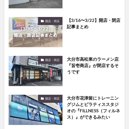
【3/16〜3/22】開店・閉店
開店・閉店
記事まとめ
大分市高松東のラーメン店
開店・閉店
『旨壱商店』が閉店するそ
うです
大分市花津留にトレーニン
開店・閉店
グジムとピラティススタジ
オの『FILLNESS（フィルネ
ス）』ができるみたい