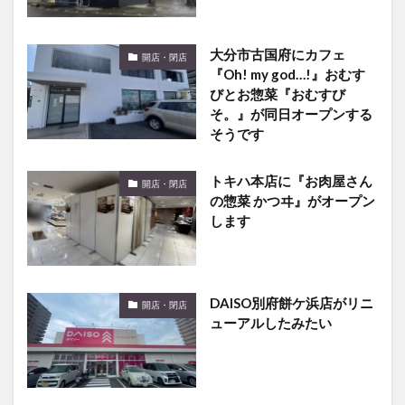
大分市古国府にカフェ
開店・閉店
『Oh! my god…!』おむす
びとお惣菜『おむすび
そ。』が同日オープンする
そうです
トキハ本店に『お肉屋さん
開店・閉店
の惣菜 かつヰ』がオープン
します
DAISO別府餅ケ浜店がリニ
開店・閉店
ューアルしたみたい