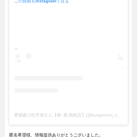
この投稿をInstagramで見る
豊後森の牡丹屋さん【猪･鹿 精肉店】(@bungomori_no_botan)がシェアした投稿
匿名希望様、情報提供ありがとうございました。