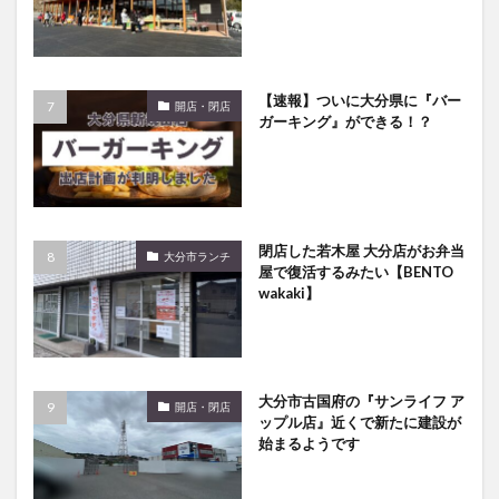
【速報】ついに大分県に『バー
開店・閉店
ガーキング』ができる！？
閉店した若木屋 大分店がお弁当
大分市ランチ
屋で復活するみたい【BENTO
wakaki】
大分市古国府の『サンライフ ア
開店・閉店
ップル店』近くで新たに建設が
始まるようです