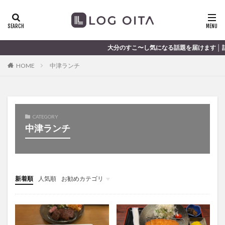
ランチ
開店
ディナー
花火
カテゴリー
大分のすこ〜し気になる話題を届けます │ 記事は毎日
HOME
中津ランチ
タグ
chocozap
DE
GW
haiashin
haishi
haishin
haisin
haisnin
hasihin
hasishin
CATEGORY
hishin
hqaishin
JR
kaiten
line
中津ランチ
OPA
Paypay
PR
TOKIPO
TOYOTA
あじさい
いちご
うみたまご
おでかけ
お土産
お弁当
かき氷
からあげ
新着順
人気順
お勧めカテゴリ
くじゅう連山
ねとらぼ
ひまわり
未分類
ふるさと納税
まつり
まとめ
みかん
むし湯
わさだタウン
わったん