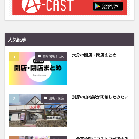
大分駅近く
大神ファーム
大谷翔平選手
姫島村
子ども教室
子ども服
子育て
宇佐市
居酒屋
屋台
平和市民公園能楽堂
庄内町カフェ
府内
投票
挾間町
新幹線
人気記事
新店
日出
日出町
日田市
昆虫食
明豊
書店
期間限定
本
杵築市
大分の開店・閉店まとめ
開店閉店まとめ
津久見市
海開き
温泉
湧水
湯布院
滝
漢方
炭火焼き
焼き菓子
犬
玖珠郡
由布市
由布院
甲子園
石仏
磨崖仏
祝祭の広場
神社
祭り
秋
別府の山地獄が閉館したみたい
移転
竹田
竹田市
竹田市ディナー
紅葉
開店・閉店
絵本
自動販売機
自転車
臼杵市
舞台
芋
花
花火
茶碗蒸し
蕎麦
虹
衆議院選挙
複合公共施設
観光
観光スポット
話題
豊後大野
豊後大野市
豊後高田市
大分市松岡にコストコができる