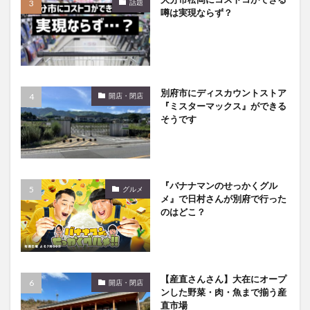
話題
買い物
車
農業文化公園
道の駅
噂は実現ならず？
鉄道ジオラマ
閉店
閉院
開店
開店閉店
開店閉店まとめ
開院
韓国
韓国料理
音楽
飛行機
飲み物
高崎山
鰻
別府市にディスカウントストア
開店・閉店
『ミスターマックス』ができる
検索
そうです
『バナナマンのせっかくグル
グルメ
メ』で日村さんが別府で行った
のはどこ？
【産直さんさん】大在にオープ
開店・閉店
ンした野菜・肉・魚まで揃う産
直市場