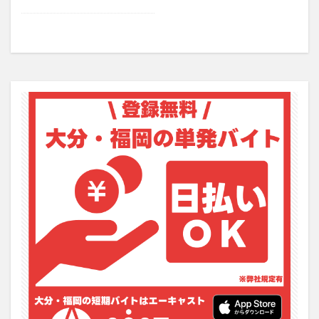
フルーツ
プレミアム商品券
プロレス
ヘルシー
ペスカトーレ
ペット
ホーバークラフト
ミヤマキリシマ
ラクテンチ
ラバーダック
ランチ
ラーメン
リニューアル
リンクスクエア
レトロ
レンタサイクル
中央町
中津市
中華料理
九重町
休業
佐伯市
佐伯市ランチ
佐賀関
体験レポ
保護猫
催事
公園
冬
初詣
別府
別府市
別府観光
古国府
古墳
古物
古着
台湾料理
和定食
和菓子
和食
国東市
地獄めぐり
城島高原パーク
壁画
夏祭り
外貨両替機
大分みなと祭り
大分グルメ
大分スイーツ
大分ランチ
大分三好ヴァイセアドラー
大分市
大分市美術館
大分県
大分県立美術館
大分空港
大分駅