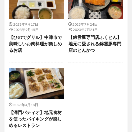
アイススケート
アウトドア
アサイーボウル
アフリカンサファリ
アミュプラザおおいた
アレンジレシピ
アートプラザ
イタリア料理
2023年9月17日
2023年7月24日
2023年9月15日
2023年7月21日
イベント
イルミネーション
インド料理
【ひのでグリル】中津市で
【錦雲豚専門店ふくとん】
ウクライナ
オープン
カフェ
キャンプ
美味しいお肉料理が楽しめ
地元に愛される錦雲豚専門
グルメ
コストコ
コスモス
コンビニ
るお店
店のとんかつ
コース料理
コーヒー
サイゼリヤ
サウナ
ジェラート
ジゴロック
ジゴロック2025
ジャマイカ料理
ジャークチキン
スイーツ
スタバ
セレクトショップ
ソフトクリーム
チキンカレー
テイクアウト
テレビ
トキハ本店
ハロウィン
ハンバーガー
2023年4月18日
ハンバーグ
ハーモニーランド
パスタ
パフェ
【洞門パティオ】地元食材
パン
パーク
パークプレイス大分
を使ったバイキングが楽し
めるレストラン
ビアガーデン
ビール
ピザ
フェス