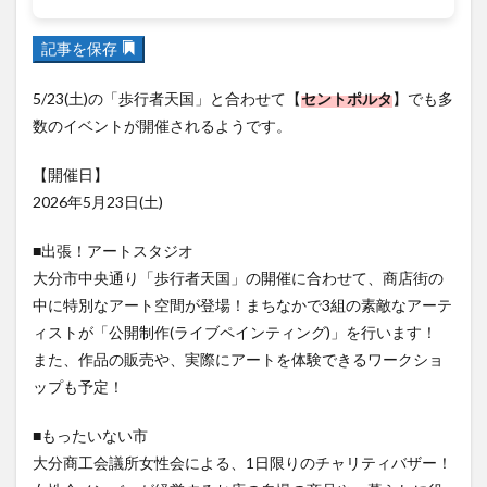
フルーツ
プレミアム商品券
プロレス
ヘルシー
ペスカトーレ
ペット
記事を保存
ホーバークラフト
ミヤマキリシマ
ラクテンチ
5/23(土)の「歩行者天国」と合わせて【
セントポルタ
】でも多
ラバーダック
ランチ
ラーメン
リニューアル
数のイベントが開催されるようです。
リンクスクエア
レトロ
レンタサイクル
【開催日】
中央町
中津市
中華料理
九重町
休業
2026年5月23日(土)
佐伯市
佐伯市ランチ
佐賀関
体験レポ
保護猫
催事
公園
冬
初詣
別府
■出張！アートスタジオ
別府市
別府観光
古国府
古墳
古物
大分市中央通り「歩行者天国」の開催に合わせて、商店街の
中に特別なアート空間が登場！まちなかで3組の素敵なアーテ
古着
台湾料理
和定食
和菓子
和食
ィストが「公開制作(ライブペインティング)」を行います！
国東市
地獄めぐり
城島高原パーク
壁画
また、作品の販売や、実際にアートを体験できるワークショ
夏祭り
外貨両替機
大分みなと祭り
ップも予定！
大分グルメ
大分スイーツ
大分ランチ
■もったいない市
大分三好ヴァイセアドラー
大分市
大分市美術館
大分商工会議所女性会による、1日限りのチャリティバザー！
大分県
大分県立美術館
大分空港
大分駅