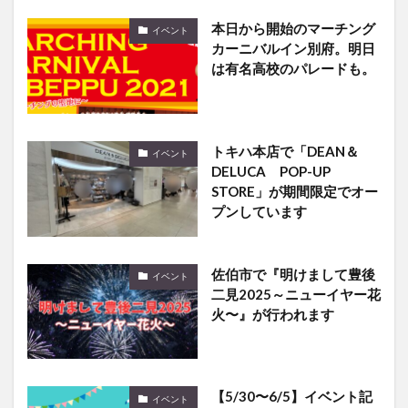
本日から開始のマーチング
イベント
カーニバルイン別府。明日
は有名高校のパレードも。
トキハ本店で「DEAN＆
イベント
DELUCA POP-UP
STORE」が期間限定でオー
プンしています
佐伯市で『明けまして豊後
イベント
二見2025～ニューイヤー花
火〜』が行われます
【5/30〜6/5】イベント記
イベント