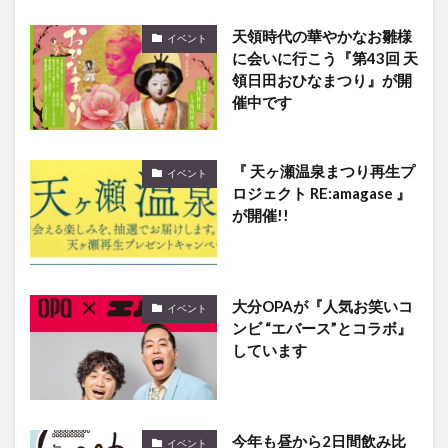
天領時代の華やかなお雛様
イベント
に会いに行こう『第43回 天
領日田おひなまつり』が開
催中です
『 天ヶ瀬温泉まつり再生プ
イベント
ロジェクト RE:amagase 』
が開催!!
大分OPAが『人気お笑いコ
イベント
ンビ “エバース”とコラボ』
しています
今年も昼から2日間飲み比
イベント