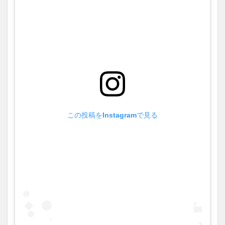
買い物
車
農業文化公園
道の駅
鉄道ジオラマ
閉店
閉院
開店
開店閉店
開店閉店まとめ
開院
韓国
韓国料理
音楽
飛行機
飲み物
高崎山
鰻
検索
この投稿をInstagramで見る