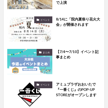
で上演
8/14に「院内夏祭り花火大
イベント
会」が開催されます
【7/4〜7/10】イベント記
まとめ
事まとめ
アミュプラザおおいたで
イベント
『一番くじ』のPOP-UP
STOREがオープンします