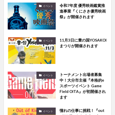
令和7年度 優秀映画鑑賞推
イベント
進事業『くにさき優秀映画
祭』が開催されます
11月3日に豊の国YOSAKOI
イベント
まつりが開催されます
トーナメント出場者募集
イベント
中！大分市主催『本格的e
スポーツイベント Game
Field OITA』が初開催され
ます
憧れの仕事に挑戦！『out
イベント