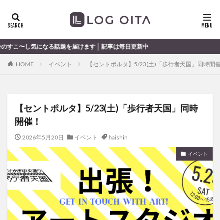
ランチ
開店
ディナー
花火
カテゴリー
る話題を届けます │ 記事は毎日更新中
HOME
イベント
【セントポルタ】5/23(土)「歩行者天国」同時開
タグ
chocozap
DE
GW
haiashin
haishi
【セントポルタ】5/23(土)「歩行者天国」同時
haishin
haisin
haisnin
hasihin
hasishin
開催！
hishin
hqaishin
JR
kaiten
line
OPA
Paypay
PR
TOKIPO
TOYOTA
2026年5月20日
イベント
haishin
あじさい
いちご
うみたまご
おでかけ
イベント
お土産
お弁当
かき氷
からあげ
くじゅう連山
ねとらぼ
ひまわり
ふるさと納税
まつり
まとめ
みかん
むし湯
わさだタウン
わったん