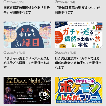
2026年8月5日
2026年8月4日
国東市指定無形民俗文化財『川舟
『第46回 童話の里 夏まつり』が
祭』が開催されます
開催されます
2026年8月3日
2026年8月3日
『きよかわ夏まつり～大人も楽し
行き先は運次第⁉『ガチャで巡る
める子ども縁日～』が開催されま
偶然の出会い旅 in宇佐』が開催さ
す
れます