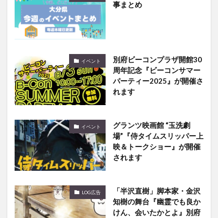
事まとめ
別府ビーコンプラザ開館30
イベント
周年記念『ビーコンサマー
パーティー2025』が開催さ
れます
グランツ映画館 “玉洗劇
イベント
場”『侍タイムスリッパー上
映＆トークショー』が開催
されます
「半沢直樹」脚本家・金沢
LOG広告
知樹の舞台『幽霊でも良か
けん、会いたかとよ』別府