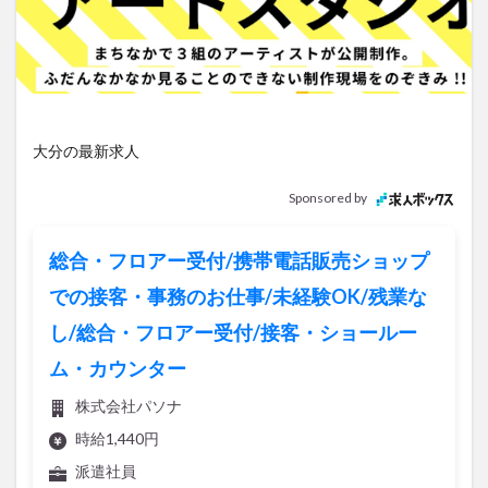
アイススケート
アウトドア
アサイーボウル
アフリカンサファリ
アミュプラザおおいた
アレンジレシピ
アートプラザ
イタリア料理
イベント
イルミネーション
インド料理
ウクライナ
オープン
カフェ
キャンプ
大分の最新求人
グルメ
コストコ
コスモス
コンビニ
Sponsored by
コース料理
コーヒー
サイゼリヤ
サウナ
ジェラート
ジゴロック
ジゴロック2025
総合・フロアー受付/携帯電話販売ショップ
ジャマイカ料理
ジャークチキン
スイーツ
での接客・事務のお仕事/未経験OK/残業な
スタバ
セレクトショップ
ソフトクリーム
し/総合・フロアー受付/接客・ショールー
チキンカレー
テイクアウト
テレビ
ム・カウンター
トキハ本店
ハロウィン
ハンバーガー
ハンバーグ
ハーモニーランド
パスタ
パフェ
株式会社パソナ
パン
パーク
パークプレイス大分
時給1,440円
ビアガーデン
ビール
ピザ
フェス
派遣社員