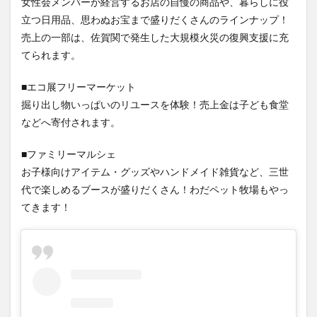
女性会メンバーが経営するお店の自慢の商品や、暮らしに役
大分駅近く
大神ファーム
大谷翔平選手
立つ日用品、思わぬお宝まで盛りだくさんのラインナップ！
姫島村
子ども教室
子ども服
子育て
売上の一部は、佐賀関で発生した大規模火災の復興支援に充
宇佐市
居酒屋
屋台
平和市民公園能楽堂
てられます。
庄内町カフェ
府内
投票
挾間町
新幹線
■エコ展フリーマーケット
新店
日出
日出町
日田市
昆虫食
掘り出し物いっぱいのリユースを体験！売上金は子ども食堂
明豊
書店
期間限定
本
杵築市
などへ寄付されます。
津久見市
海開き
温泉
湧水
湯布院
■ファミリーマルシェ
滝
漢方
炭火焼き
焼き菓子
犬
お子様向けアイテム・グッズやハンドメイド雑貨など、三世
玖珠郡
由布市
由布院
甲子園
石仏
代で楽しめるブースが盛りだくさん！わだペット牧場もやっ
磨崖仏
祝祭の広場
神社
祭り
秋
てきます！
移転
竹田
竹田市
竹田市ディナー
紅葉
絵本
自動販売機
自転車
臼杵市
舞台
芋
花
花火
茶碗蒸し
蕎麦
虹
衆議院選挙
複合公共施設
観光
観光スポット
話題
豊後大野
豊後大野市
豊後高田市