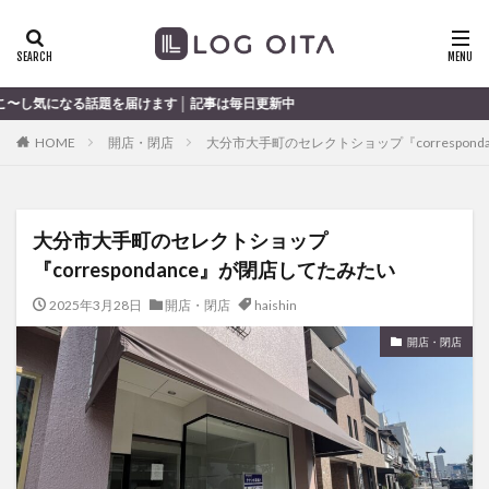
ランチ
開店
ディナー
花火
カテゴリー
ます │ 記事は毎日更新中
HOME
開店・閉店
大分市大手町のセレクトショップ『correspon
タグ
chocozap
DE
GW
haiashin
haishi
大分市大手町のセレクトショップ
haishin
haisin
haisnin
hasihin
hasishin
『correspondance』が閉店してたみたい
hishin
hqaishin
JR
kaiten
line
OPA
Paypay
PR
TOKIPO
TOYOTA
2025年3月28日
開店・閉店
haishin
あじさい
いちご
うみたまご
おでかけ
開店・閉店
お土産
お弁当
かき氷
からあげ
くじゅう連山
ねとらぼ
ひまわり
ふるさと納税
まつり
まとめ
みかん
むし湯
わさだタウン
わったん