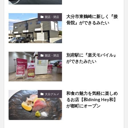
大分市東鶴崎に新しく『接
開店・閉店
骨院』ができるみたい
別府駅に『楽天モバイル』
開店・閉店
ができたみたい
和食の魅力を気軽に楽しめ
大分グルメ
るお店【和dining Hey和】
が都町にオープン