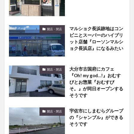
マルショク長浜跡地はコン
開店・閉店
ビニとスーパーのハイブリ
ット店舗『ローソンマルシ
ョク長浜店』になるみたい
大分市古国府にカフェ
開店・閉店
『Oh! my god…!』おむす
びとお惣菜『おむすび
そ。』が同日オープンする
そうです
宇佐市にしまむらグループ
開店・閉店
の『シャンブル』ができる
そうです