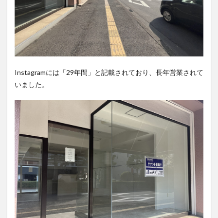
買い物
車
農業文化公園
道の駅
鉄道ジオラマ
閉店
閉院
開店
開店閉店
開店閉店まとめ
開院
韓国
韓国料理
音楽
飛行機
飲み物
高崎山
鰻
Instagramには「29年間」と記載されており、長年営業されて
検索
いました。