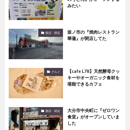
みたい
坂ノ市の『焼肉レストラン
開店・閉店
華蓮』が閉店してた
【cafe L78】天然酵母クッ
グルメ
キーやオーガニック食材を
堪能できるカフェ
大分市中央町に『ゼロワン
開店・閉店
食堂』がオープンしていま
した