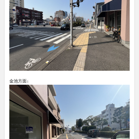
大分駅近く
大神ファーム
大谷翔平選手
姫島村
子ども教室
子ども服
子育て
宇佐市
居酒屋
屋台
平和市民公園能楽堂
庄内町カフェ
府内
投票
挾間町
新幹線
新店
日出
日出町
日田市
昆虫食
明豊
書店
期間限定
本
杵築市
津久見市
海開き
温泉
湧水
湯布院
滝
漢方
炭火焼き
焼き菓子
犬
玖珠郡
由布市
由布院
甲子園
石仏
金池方面↓
磨崖仏
祝祭の広場
神社
祭り
秋
移転
竹田
竹田市
竹田市ディナー
紅葉
絵本
自動販売機
自転車
臼杵市
舞台
芋
花
花火
茶碗蒸し
蕎麦
虹
衆議院選挙
複合公共施設
観光
観光スポット
話題
豊後大野
豊後大野市
豊後高田市