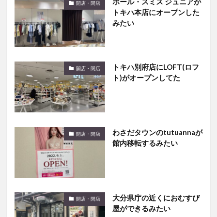
ポール・スミス ジュニアが
開店・閉店
トキハ本店にオープンした
みたい
トキハ別府店にLOFT(ロフ
開店・閉店
ト)がオープンしてた
わさだタウンのtutuannaが
開店・閉店
館内移転するみたい
大分県庁の近くにおむすび
開店・閉店
屋ができるみたい