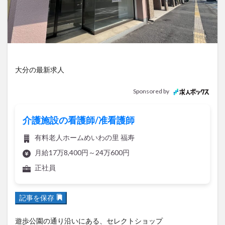
アイススケート
アウトドア
アサイーボウル
アフリカンサファリ
アミュプラザおおいた
アレンジレシピ
アートプラザ
イタリア料理
イベント
イルミネーション
インド料理
ウクライナ
オープン
カフェ
キャンプ
大分の最新求人
グルメ
コストコ
コスモス
コンビニ
Sponsored by
コース料理
コーヒー
サイゼリヤ
サウナ
ジェラート
ジゴロック
ジゴロック2025
介護施設の看護師/准看護師
ジャマイカ料理
ジャークチキン
スイーツ
有料老人ホームめいわの里 福寿
スタバ
セレクトショップ
ソフトクリーム
月給17万8,400円～24万600円
チキンカレー
テイクアウト
テレビ
正社員
トキハ本店
ハロウィン
ハンバーガー
ハンバーグ
ハーモニーランド
パスタ
パフェ
記事を保存
パン
パーク
パークプレイス大分
ビアガーデン
ビール
ピザ
フェス
遊歩公園の通り沿いにある、セレクトショップ