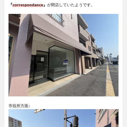
フルーツ
プレミアム商品券
プロレス
『
correspondance
』
が閉店していたようです。
ヘルシー
ペスカトーレ
ペット
ホーバークラフト
ミヤマキリシマ
ラクテンチ
ラバーダック
ランチ
ラーメン
リニューアル
リンクスクエア
レトロ
レンタサイクル
中央町
中津市
中華料理
九重町
休業
佐伯市
佐伯市ランチ
佐賀関
体験レポ
保護猫
催事
公園
冬
初詣
別府
別府市
別府観光
古国府
古墳
古物
古着
台湾料理
和定食
和菓子
和食
国東市
地獄めぐり
城島高原パーク
壁画
夏祭り
外貨両替機
大分みなと祭り
市役所方面↓
大分グルメ
大分スイーツ
大分ランチ
大分三好ヴァイセアドラー
大分市
大分市美術館
大分県
大分県立美術館
大分空港
大分駅