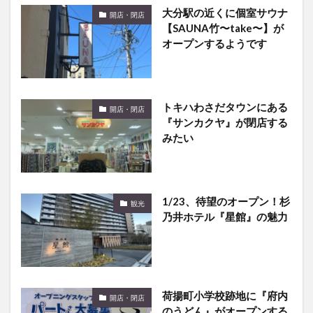
大分駅の近くに個室サウナ
開店・閉店
【SAUNA竹〜take〜】が
オープンするようです
トキハわさだタウンにある
開店・閉店
『サンカクヤ』が閉店する
みたい
1/23、待望のオープン！杉
観光
乃井ホテル『星館』の魅力
荷揚町小学校跡地に『府内
開店・閉店
のうどん』がオープンする