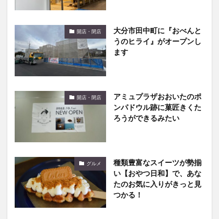
大分市田中町に『おべんと
開店・閉店
うのヒライ』がオープンし
ます
アミュプラザおおいたのポ
開店・閉店
ンパドウル跡に菓匠きくた
ろうができるみたい
種類豊富なスイーツが勢揃
グルメ
い【おやつ日和】で、あな
たのお気に入りがきっと見
つかる！