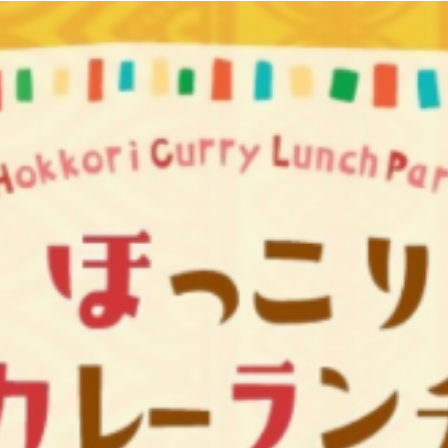
観光
古国府
古墳
古物
古着
台湾料理
和定食
めぐり
城島高原パーク
壁画
夏祭り
外貨両替機
大分み
大分スイーツ
大分ランチ
大分三好ヴァイセアドラー
大分市
県立美術館
大分空港
大分駅
大分駅近く
大神ファーム
も教室
子ども服
子育て
宇佐市
居酒屋
屋台
平和
府内
投票
挾間町
新幹線
新店
日出
日出町
期間限定
本
杵築市
津久見市
海開き
温泉
湧
炭火焼き
焼き菓子
犬
玖珠郡
由布市
由布院
甲
の広場
神社
祭り
秋
移転
竹田
竹田市
竹田
売機
自転車
臼杵市
舞台
芋
花
花火
茶碗蒸
複合公共施設
観光
観光スポット
話題
豊後大野
豊後大
農業文化公園
道の駅
鉄道ジオラマ
閉店
閉院
開店
開院
韓国
韓国料理
音楽
飛行機
飲み物
高崎
検索