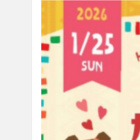
別府市
別府
国東市
地獄
大分グルメ
大分県
大分
姫島村
子ど
庄内町カフェ
明豊
書店
滝
漢方
磨崖仏
祝祭
絵本
自動販
衆議院選挙
買い物
車
開店閉店まとめ