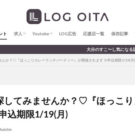
求人
LOG OITA求人のメリット
Youtube
LOG OITA YouTubeチャンネル
hin
hqaishin
JR
kaiten
line
OPA
Paypay
PR
じさい
いちご
うみたまご
おでかけ
お土産
お弁当
じゅう連山
ねとらぼ
ひまわり
ふるさと納税
まつり
ま
ント
だタウン
求人
わったん
Youtube
アイススケート
LOG広告
応援店一覧
アウトドア
保存記事
アサイーボウ
リ
アミュプラザおおいた
アレンジレシピ
アートプラザ
イタ
求人
LOG OITA求人のメリット
Youtube
LOG OITA YouTubeチャンネル
大分のすこ〜し気になる話題を届けます │ 
ルミネーション
インド料理
ウクライナ
オープン
カフェ
せんか？♡『ほっこりカレーランチパーティー』が開催されます ※申込期限1/19(月
トコ
コスモス
コンビニ
コース料理
コーヒー
サイゼリ
ジゴロック
ジゴロック2025
ジャマイカ料理
ジャークチキン
クトショップ
ソフトクリーム
チキンカレー
テイクアウト
テ
ハロウィン
ハンバーガー
ハンバーグ
ハーモニーランド
パス
パークプレイス大分
ビアガーデン
ビール
ピザ
フェス
を探してみませんか？♡『ほっこ
プロレス
ヘルシー
ペスカトーレ
ペット
ホーバークラ
込期限1/19(月)
ラクテンチ
ラバーダック
ランチ
ラーメン
リニューアル
レトロ
レンタサイクル
中央町
中津市
中華料理
九
haishin
市ランチ
佐賀関
体験レポ
保護猫
催事
公園
冬