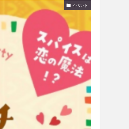
イベント
和菓子
和食
なと祭り
大分市美術館
大谷翔平選手
市民公園能楽堂
日田市
昆虫食
水
湯布院
子園
石仏
市ディナー
紅葉
し
蕎麦
虹
野市
豊後高田市
開店閉店
山
鰻