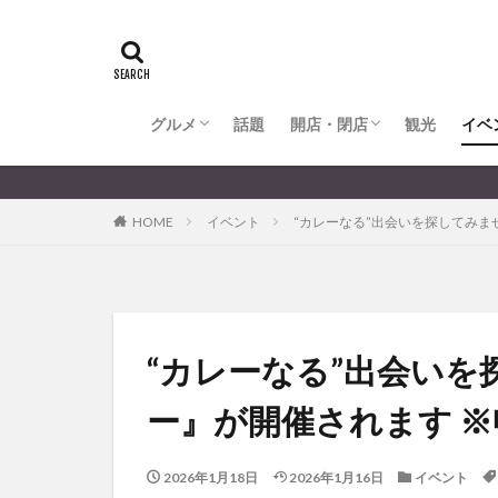
全てのグルメ
大分市ランチ
大分市ディナー
大分カフェ
大分スイーツ
別府市ランチ
別府カフェ
別府ディナー
竹田ランチ
日出町ランチ
開店・閉店
大分の開店・閉店まとめ
hasishin
his
TOYOTA
あ
からあげ
く
グルメ
話題
開店・閉店
むし湯
観光
イベ
わさ
アフリカンサファ
全てのグルメ
大分市ランチ
大分市ディナー
大分カフェ
大分スイーツ
別府市ランチ
別府カフェ
別府ディナー
竹田ランチ
日出町ランチ
開店・閉店
大分の開店・閉店まとめ
イベント
イ
HOME
イベント
“カレーなる”出会いを探してみま
グルメ
コス
ジェラート
スタバ
セレ
トキハ本店
パン
パーク
“カレーなる”出会い
プレミアム商品券
ー』が開催されます ※申
ミヤマキリシマ
リンクスクエア
2026年1月18日
2026年1月16日
イベント
佐伯市
佐伯