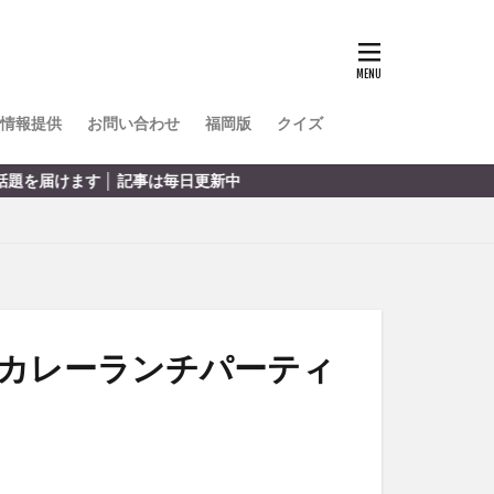
TOKIPO
かき氷
とめ
みかん
ル
情報提供
お問い合わせ
福岡版
クイズ
リア料理
記事は毎日更新中
キャンプ
)
ヤ
サウナ
スイーツ
レビ
タ
パフェ
フルーツ
りカレーランチパーティ
フト
重町
休業
初詣
別府