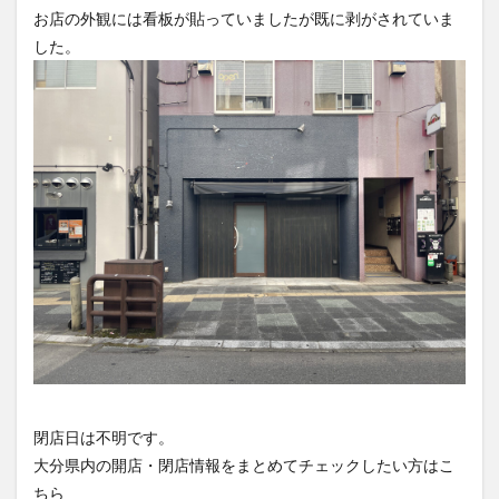
お店の外観には看板が貼っていましたが既に剥がされていま
買い物
車
農業文化公園
道の駅
した。
鉄道ジオラマ
閉店
閉院
開店
開店閉店
開店閉店まとめ
開院
韓国
韓国料理
音楽
飛行機
飲み物
高崎山
鰻
検索
閉店日は不明です。
大分県内の開店・閉店情報をまとめてチェックしたい方はこ
ちら