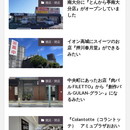
南大分に『とんから亭南大
開店・閉店
分店』がオープンしていま
した
イオン高城にスイーツのお
開店・閉店
店『押川春月堂』ができる
みたい
中央町にあったお店『肉バ
開店・閉店
ル FILETTO』から『創作バ
ル GULAN-グラン-』にな
るみたい
『Colantotte（コラントッ
開店・閉店
テ） アミュプラザおおい