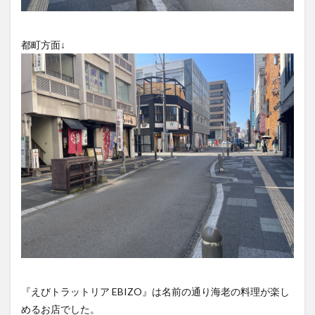
大分駅近く
大神ファーム
大谷翔平選手
姫島村
子ども教室
子ども服
子育て
都町方面↓
宇佐市
居酒屋
屋台
平和市民公園能楽堂
庄内町カフェ
府内
投票
挾間町
新幹線
新店
日出
日出町
日田市
昆虫食
明豊
書店
期間限定
本
杵築市
津久見市
海開き
温泉
湧水
湯布院
滝
漢方
炭火焼き
焼き菓子
犬
玖珠郡
由布市
由布院
甲子園
石仏
磨崖仏
祝祭の広場
神社
祭り
秋
移転
竹田
竹田市
竹田市ディナー
紅葉
絵本
自動販売機
自転車
臼杵市
舞台
芋
花
花火
茶碗蒸し
蕎麦
虹
衆議院選挙
複合公共施設
観光
観光スポット
『えびトラットリア EBIZO』は名前の通り海老の料理が楽し
話題
豊後大野
豊後大野市
豊後高田市
めるお店でした。