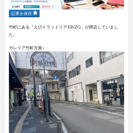
フルーツ
プレミアム商品券
プロレス
ヘルシー
ペスカトーレ
ペット
記事を保存
ホーバークラフト
ミヤマキリシマ
ラクテンチ
竹町にある『えびトラットリア EBIZO』が閉店していまし
ラバーダック
ランチ
ラーメン
リニューアル
た。
リンクスクエア
レトロ
レンタサイクル
ガレリア竹町方面↓
中央町
中津市
中華料理
九重町
休業
佐伯市
佐伯市ランチ
佐賀関
体験レポ
保護猫
催事
公園
冬
初詣
別府
別府市
別府観光
古国府
古墳
古物
古着
台湾料理
和定食
和菓子
和食
国東市
地獄めぐり
城島高原パーク
壁画
夏祭り
外貨両替機
大分みなと祭り
大分グルメ
大分スイーツ
大分ランチ
大分三好ヴァイセアドラー
大分市
大分市美術館
大分県
大分県立美術館
大分空港
大分駅