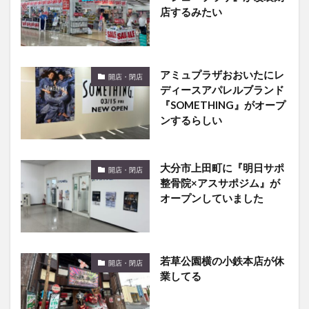
店するみたい
アミュプラザおおいたにレ
開店・閉店
ディースアパレルブランド
『SOMETHING』がオープ
ンするらしい
大分市上田町に『明日サポ
開店・閉店
整骨院×アスサポジム』が
オープンしていました
若草公園横の小鉄本店が休
開店・閉店
業してる