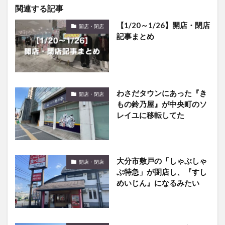
関連する記事
【1/20～1/26】開店・閉店
開店・閉店
記事まとめ
わさだタウンにあった『き
開店・閉店
もの鈴乃屋』が中央町のソ
レイユに移転してた
大分市敷戸の「しゃぶしゃ
開店・閉店
ぶ特急」が閉店し、『すし
めいじん』になるみたい