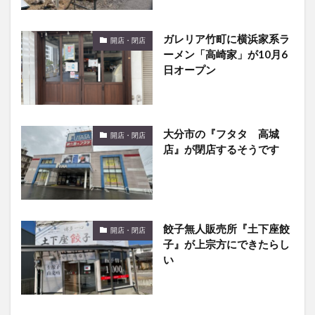
ガレリア竹町に横浜家系ラ
開店・閉店
ーメン「高崎家」が10月6
日オープン
大分市の『フタタ 高城
開店・閉店
店』が閉店するそうです
餃子無人販売所『土下座餃
開店・閉店
子』が上宗方にできたらし
い