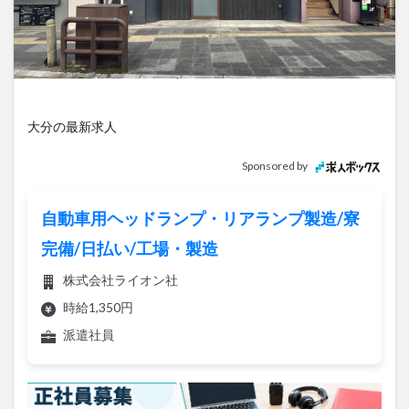
アイススケート
アウトドア
アサイーボウル
アフリカンサファリ
アミュプラザおおいた
アレンジレシピ
アートプラザ
イタリア料理
イベント
イルミネーション
インド料理
ウクライナ
オープン
カフェ
キャンプ
大分の最新求人
グルメ
コストコ
コスモス
コンビニ
Sponsored by
コース料理
コーヒー
サイゼリヤ
サウナ
ジェラート
ジゴロック
ジゴロック2025
自動車用ヘッドランプ・リアランプ製造/寮
ジャマイカ料理
ジャークチキン
スイーツ
完備/日払い/工場・製造
スタバ
セレクトショップ
ソフトクリーム
株式会社ライオン社
チキンカレー
テイクアウト
テレビ
時給1,350円
トキハ本店
ハロウィン
ハンバーガー
派遣社員
ハンバーグ
ハーモニーランド
パスタ
パフェ
パン
パーク
パークプレイス大分
ビアガーデン
ビール
ピザ
フェス