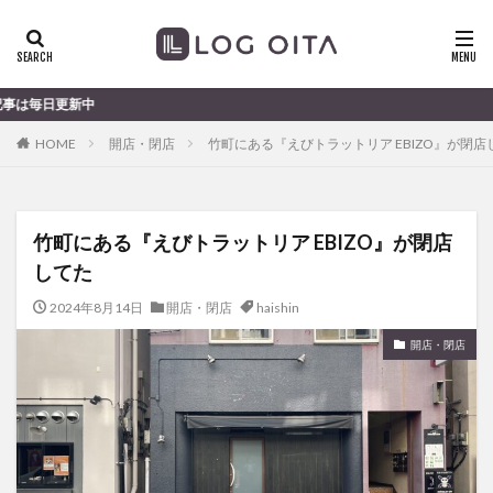
ランチ
開店
ディナー
花火
カテゴリー
大分の
HOME
開店・閉店
竹町にある『えびトラットリア EBIZO』が閉店
タグ
chocozap
DE
GW
haiashin
haishi
竹町にある『えびトラットリア EBIZO』が閉店
haishin
haisin
haisnin
hasihin
hasishin
してた
hishin
hqaishin
JR
kaiten
line
OPA
Paypay
PR
TOKIPO
TOYOTA
2024年8月14日
開店・閉店
haishin
あじさい
いちご
うみたまご
おでかけ
開店・閉店
お土産
お弁当
かき氷
からあげ
くじゅう連山
ねとらぼ
ひまわり
ふるさと納税
まつり
まとめ
みかん
むし湯
わさだタウン
わったん