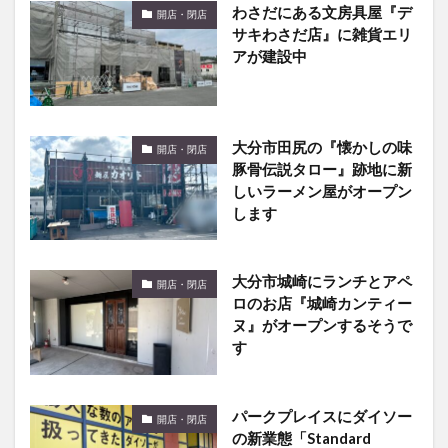
わさだにある文房具屋『デ
開店・閉店
サキわさだ店』に雑貨エリ
アが建設中
大分市田尻の『懐かしの味
開店・閉店
豚骨伝説タロー』跡地に新
しいラーメン屋がオープン
します
大分市城崎にランチとアペ
開店・閉店
ロのお店『城崎カンティー
ヌ』がオープンするそうで
す
パークプレイスにダイソー
開店・閉店
の新業態「Standard