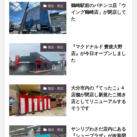
鶴崎駅前のパチンコ店「ウ
開店・閉店
イング鶴崎店」が閉店して
た
『マクドナルド 豊後大野
開店・閉店
店』が今日オープンしまし
た
大分市内の『てったこ』4
開店・閉店
店舗が閉店し新規たこ焼き
店としてリニューアルする
そうです
サンリブわさだ店内にある
開店・閉店
『シュープラザ』が改装閉