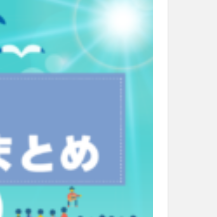
和菓子
和食
なと祭り
大分市美術館
大谷翔平選手
市民公園能楽堂
日田市
昆虫食
水
湯布院
子園
石仏
市ディナー
紅葉
し
蕎麦
虹
野市
豊後高田市
開店閉店
山
鰻