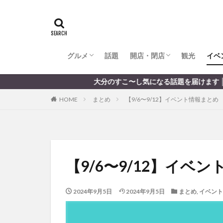
全てのグルメ
大分市ランチ
大分市ディナー
大分カフェ
大分スイーツ
別府市ランチ
別府カフェ
別府ディナー
竹田ランチ
日出町ランチ
開店・閉店
大分の開店・閉店まとめ
hasishin
his
TOYOTA
あ
からあげ
く
グルメ
話題
開店・閉店
むし湯
観光
イベ
わさ
アフリカンサファ
全てのグルメ
大分市ランチ
大分市ディナー
大分カフェ
大分スイーツ
別府市ランチ
別府カフェ
別府ディナー
竹田ランチ
日出町ランチ
開店・閉店
大分の開店・閉店まとめ
大分のすこ〜し気になる話題を届けます │ 記事は毎日更
イベント
イ
HOME
まとめ
【9/6〜9/12】イベント情報まとめ
グルメ
コス
ジェラート
スタバ
セレ
トキハ本店
パン
パーク
【9/6〜9/12】イベ
プレミアム商品券
ミヤマキリシマ
2024年9月5日
2024年9月5日
まとめ
,
イベント
リンクスクエア
佐伯市
佐伯