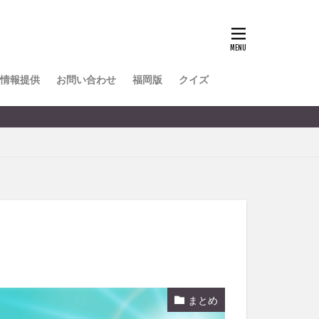
TOKIPO
かき氷
とめ
みかん
ル
情報提供
お問い合わせ
福岡版
クイズ
リア料理
キャンプ
ヤ
サウナ
スイーツ
レビ
タ
パフェ
フルーツ
フト
重町
休業
まとめ
初詣
別府