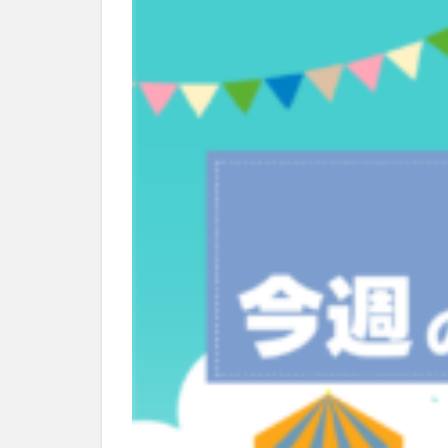
別府市
別府
国東市
地獄
大分グルメ
大分県
大分
姫島村
子ど
庄内町カフェ
明豊
書店
滝
漢方
磨崖仏
祝祭
絵本
自動販
衆議院選挙
買い物
車
開店閉店まとめ