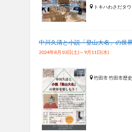
トキハわさだタウ
中川久清と小説「登山大名」の世
2024年8月10日(土)～9月11日(水)
竹田市 竹田市歴