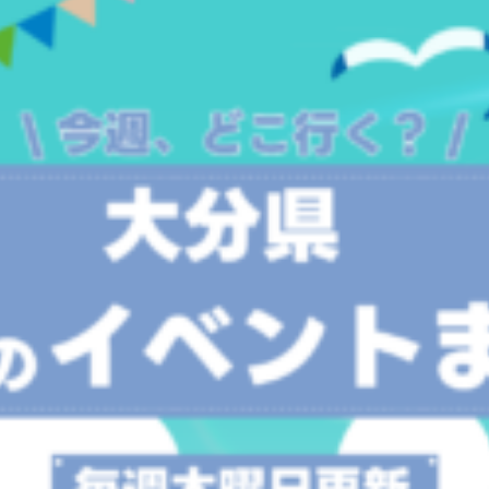
観光
古国府
古墳
古物
古着
台湾料理
和定食
めぐり
城島高原パーク
壁画
夏祭り
外貨両替機
大分み
大分スイーツ
大分ランチ
大分三好ヴァイセアドラー
大分市
県立美術館
大分空港
大分駅
大分駅近く
大神ファーム
も教室
子ども服
子育て
宇佐市
居酒屋
屋台
平和
府内
投票
挾間町
新幹線
新店
日出
日出町
期間限定
本
杵築市
津久見市
海開き
温泉
湧
炭火焼き
焼き菓子
犬
玖珠郡
由布市
由布院
甲
の広場
神社
祭り
秋
移転
竹田
竹田市
竹田
売機
自転車
臼杵市
舞台
芋
花
花火
茶碗蒸
複合公共施設
観光
観光スポット
話題
豊後大野
豊後大
農業文化公園
道の駅
鉄道ジオラマ
閉店
閉院
開店
開院
韓国
韓国料理
音楽
飛行機
飲み物
高崎
検索