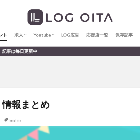
求人
LOG OITA求人のメリット
Youtube
LOG OITA YouTubeチャンネル
hin
hqaishin
JR
kaiten
line
OPA
Paypay
PR
じさい
いちご
うみたまご
おでかけ
お土産
お弁当
じゅう連山
ねとらぼ
ひまわり
ふるさと納税
まつり
ま
ント
だタウン
求人
わったん
Youtube
アイススケート
LOG広告
応援店一覧
アウトドア
保存記事
アサイーボウ
リ
アミュプラザおおいた
アレンジレシピ
アートプラザ
イタ
求人
LOG OITA求人のメリット
Youtube
LOG OITA YouTubeチャンネル
新中
ルミネーション
インド料理
ウクライナ
オープン
カフェ
トコ
コスモス
コンビニ
コース料理
コーヒー
サイゼリ
ジゴロック
ジゴロック2025
ジャマイカ料理
ジャークチキン
クトショップ
ソフトクリーム
チキンカレー
テイクアウト
テ
ハロウィン
ハンバーガー
ハンバーグ
ハーモニーランド
パス
パークプレイス大分
ビアガーデン
ビール
ピザ
フェス
ント情報まとめ
プロレス
ヘルシー
ペスカトーレ
ペット
ホーバークラ
ラクテンチ
ラバーダック
ランチ
ラーメン
リニューアル
haishin
レトロ
レンタサイクル
中央町
中津市
中華料理
九
市ランチ
佐賀関
体験レポ
保護猫
催事
公園
冬