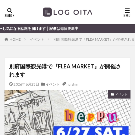
ランチ
開店
ディナー
花火
カテゴリー
けます │ 記事は毎日更新中
HOME
イベント
別府国際観光港で『FLEA MARKET』が開催され
タグ
chocozap
DE
GW
haiashin
haishi
別府国際観光港で『FLEA MARKET』が開催さ
haishin
haisin
haisnin
hasihin
hasishin
れます
hishin
hqaishin
JR
kaiten
line
OPA
Paypay
PR
TOKIPO
TOYOTA
2026年6月23日
イベント
haishin
あじさい
いちご
うみたまご
おでかけ
イベント
お土産
お弁当
かき氷
からあげ
くじゅう連山
ねとらぼ
ひまわり
ふるさと納税
まつり
まとめ
みかん
むし湯
わさだタウン
わったん