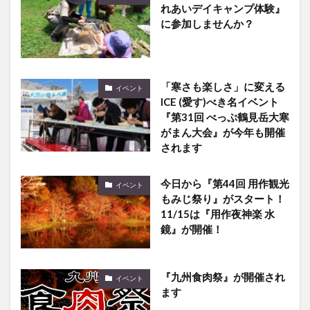
れあいデイキャンプ体験』
に参加しませんか？
「寒さも楽しさ」に変える
イベント
ICE (愛す)べき名イベント
『第31回 べっぷ鶴見岳大寒
がまん大会』が今年も開催
されます
今日から『第44回 用作観光
イベント
もみじ祭り』がスタート！
11/15は『用作夜神楽 水
鏡』が開催！
『九州食肉祭』が開催され
イベント
ます