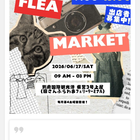
大分駅近く
大神ファーム
大谷翔平選手
姫島村
子ども教室
子ども服
子育て
宇佐市
居酒屋
屋台
平和市民公園能楽堂
庄内町カフェ
府内
投票
挾間町
新幹線
新店
日出
日出町
日田市
昆虫食
明豊
書店
期間限定
本
杵築市
津久見市
海開き
温泉
湧水
湯布院
滝
漢方
炭火焼き
焼き菓子
犬
玖珠郡
由布市
由布院
甲子園
石仏
磨崖仏
祝祭の広場
神社
祭り
秋
移転
竹田
竹田市
竹田市ディナー
紅葉
絵本
自動販売機
自転車
臼杵市
舞台
芋
花
花火
茶碗蒸し
蕎麦
虹
衆議院選挙
複合公共施設
観光
観光スポット
話題
豊後大野
豊後大野市
豊後高田市