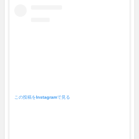
買い物
車
農業文化公園
道の駅
鉄道ジオラマ
閉店
閉院
開店
開店閉店
開店閉店まとめ
開院
韓国
韓国料理
音楽
飛行機
飲み物
高崎山
鰻
検索
この投稿をInstagramで見る