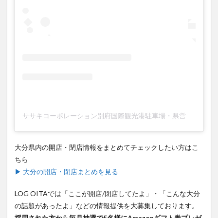
ササキコーポレーション別府国際観光港駐車場・県営3号上屋(@beppu_port_ssk)がシェアした投稿
大分県内の開店・閉店情報をまとめてチェックしたい方はこ
ちら
▶ 大分の開店・閉店まとめを見る
LOG OITAでは「ここが開店/閉店してたよ」・「こんな大分
の話題があったよ」などの情報提供を大募集しております。
採用された方から毎月抽選で5名様にAmazonギフト券プレゼ