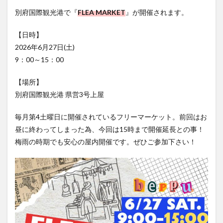
フルーツ
プレミアム商品券
プロレス
別府国際観光港で『
FLEA MARKET
』が開催されます。
ヘルシー
ペスカトーレ
ペット
【日時】
ホーバークラフト
ミヤマキリシマ
ラクテンチ
2026年6月27日(土)
ラバーダック
ランチ
ラーメン
リニューアル
9：00～15：00
リンクスクエア
レトロ
レンタサイクル
中央町
中津市
中華料理
九重町
休業
【場所】
別府国際観光港 県営3号上屋
佐伯市
佐伯市ランチ
佐賀関
体験レポ
保護猫
催事
公園
冬
初詣
別府
毎月第4土曜日に開催されているフリーマーケット。前回はお
別府市
別府観光
古国府
古墳
古物
昼に終わってしまった為、今回は15時まで開催延長との事！
古着
台湾料理
和定食
和菓子
和食
梅雨の時期でも安心の屋内開催です。ぜひご参加下さい！
国東市
地獄めぐり
城島高原パーク
壁画
夏祭り
外貨両替機
大分みなと祭り
大分グルメ
大分スイーツ
大分ランチ
大分三好ヴァイセアドラー
大分市
大分市美術館
大分県
大分県立美術館
大分空港
大分駅