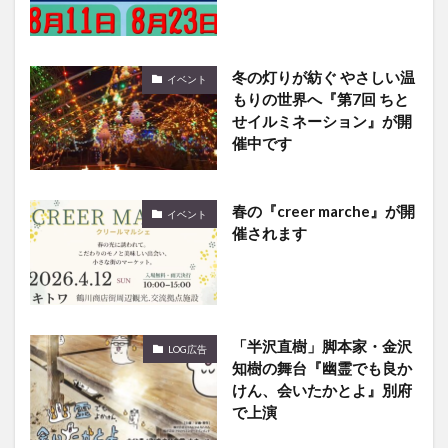
冬の灯りが紡ぐ やさしい温
イベント
もりの世界へ『第7回 ちと
せイルミネーション』が開
催中です
春の『creer marche』が開
イベント
催されます
「半沢直樹」脚本家・金沢
LOG広告
知樹の舞台『幽霊でも良か
けん、会いたかとよ』別府
で上演