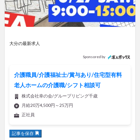
アイススケート
アウトドア
アサイーボウル
アフリカンサファリ
アミュプラザおおいた
アレンジレシピ
アートプラザ
イタリア料理
イベント
イルミネーション
インド料理
ウクライナ
オープン
カフェ
キャンプ
大分の最新求人
グルメ
コストコ
コスモス
コンビニ
Sponsored by
コース料理
コーヒー
サイゼリヤ
サウナ
ジェラート
ジゴロック
ジゴロック2025
介護職員/介護福祉士/賞与あり/住宅型有料
ジャマイカ料理
ジャークチキン
スイーツ
老人ホームの介護職/シフト相談可
スタバ
セレクトショップ
ソフトクリーム
株式会社幸の会/グループリビング千歳
チキンカレー
テイクアウト
テレビ
月給20万4,500円～25万円
トキハ本店
ハロウィン
ハンバーガー
正社員
ハンバーグ
ハーモニーランド
パスタ
パフェ
パン
パーク
パークプレイス大分
記事を保存
ビアガーデン
ビール
ピザ
フェス