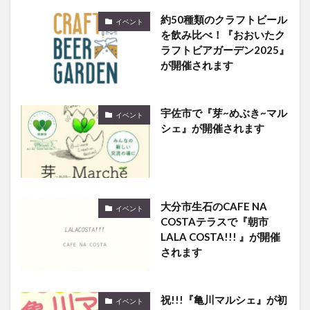
約50種類のクラフトビール
イベント
を飲み比べ！『おおいたク
ラフトビアガーデン2025』
が開催されます
宇佐市で『芽~めぶき~マル
イベント
シェ』が開催されます
大分市生石のCAFE NA
イベント
COSTAテラスで『朝市
LALA COSTA!!! 』が開催
されます
祝!!!『亀川マルシェ』が初
イベント