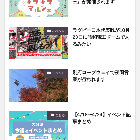
ェ』が開催されます
ラグビー日本代表戦が10月
イベント
23日に昭和電工ドームであ
るみたい
別府ロープウェイで夜間営
イベント
業が行われます
【4/18〜4/24】イベント記
まとめ
事まとめ