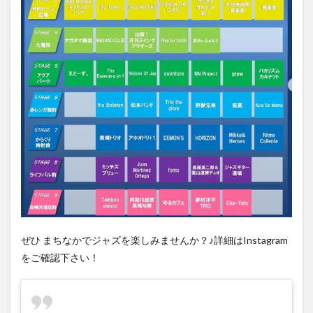
買い物
車
農業文化公園
道の駅
鉄道ジオラマ
閉店
閉院
開店
開店閉店
開店閉店まとめ
開院
韓国
韓国料理
音楽
飛行機
飲み物
高崎山
鰻
検索
ぜひ まちなかでジャズを楽しみませんか？♪詳細はInstagram
をご確認下さい！