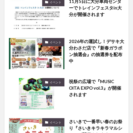
11月5日に大分車両センタ
イベント
ーでトレインフェスタin大
分が開催されます
2026年の運試し！デサキ大
イベント
分わさだ店で『新春ガラポ
ン抽選会』の抽選券を配布
中
祝祭の広場で『MUSIC
イベント
OITA EXPO vol.3』が開催
されます
さいきで一番早い春のお祭
イベント
り『さいきキラキラマルシ