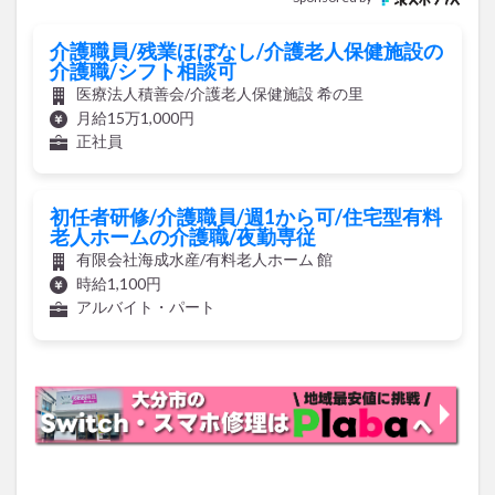
介護職員/残業ほぼなし/介護老人保健施設の
介護職/シフト相談可
医療法人積善会/介護老人保健施設 希の里
月給15万1,000円
正社員
初任者研修/介護職員/週1から可/住宅型有料
老人ホームの介護職/夜勤専従
有限会社海成水産/有料老人ホーム 館
時給1,100円
アルバイト・パート