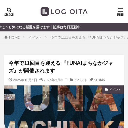
ランチ
開店
ディナー
花火
カテゴリー
を届けます │ 記事は毎日更新中
HOME
イベント
今年で11回目を迎える 『FUNAIまちなかジャズ
タグ
chocozap
DE
GW
haiashin
haishi
今年で11回目を迎える 『FUNAIまちなかジャ
haishin
haisin
haisnin
hasihin
hasishin
ズ』が開催されます
hishin
hqaishin
JR
kaiten
line
OPA
Paypay
PR
TOKIPO
TOYOTA
2025年10月1日
2025年9月30日
イベント
haishin
あじさい
いちご
うみたまご
おでかけ
イベント
お土産
お弁当
かき氷
からあげ
くじゅう連山
ねとらぼ
ひまわり
ふるさと納税
まつり
まとめ
みかん
むし湯
わさだタウン
わったん