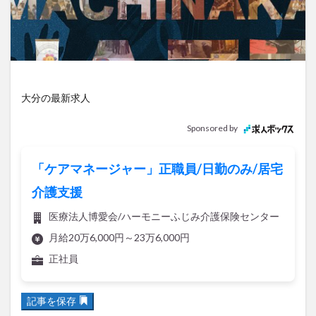
アイススケート
アウトドア
アサイーボウル
アフリカンサファリ
アミュプラザおおいた
アレンジレシピ
アートプラザ
イタリア料理
イベント
イルミネーション
インド料理
ウクライナ
オープン
カフェ
キャンプ
大分の最新求人
グルメ
コストコ
コスモス
コンビニ
Sponsored by
コース料理
コーヒー
サイゼリヤ
サウナ
ジェラート
ジゴロック
ジゴロック2025
「ケアマネージャー」正職員/日勤のみ/居宅
ジャマイカ料理
ジャークチキン
スイーツ
介護支援
スタバ
セレクトショップ
ソフトクリーム
医療法人博愛会/ハーモニーふじみ介護保険センター
チキンカレー
テイクアウト
テレビ
月給20万6,000円～23万6,000円
トキハ本店
ハロウィン
ハンバーガー
正社員
ハンバーグ
ハーモニーランド
パスタ
パフェ
パン
パーク
パークプレイス大分
記事を保存
ビアガーデン
ビール
ピザ
フェス