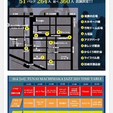
大分駅近く
大神ファーム
大谷翔平選手
姫島村
子ども教室
子ども服
子育て
宇佐市
居酒屋
屋台
平和市民公園能楽堂
庄内町カフェ
府内
投票
挾間町
新幹線
新店
日出
日出町
日田市
昆虫食
明豊
書店
期間限定
本
杵築市
津久見市
海開き
温泉
湧水
湯布院
滝
漢方
炭火焼き
焼き菓子
犬
玖珠郡
由布市
由布院
甲子園
石仏
磨崖仏
祝祭の広場
神社
祭り
秋
移転
竹田
竹田市
竹田市ディナー
紅葉
絵本
自動販売機
自転車
臼杵市
舞台
芋
花
花火
茶碗蒸し
蕎麦
虹
衆議院選挙
複合公共施設
観光
観光スポット
話題
豊後大野
豊後大野市
豊後高田市