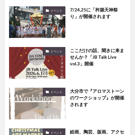
7/24,25に「杵築天神祭
イベント
り」が開催されます
ここだけの話、聞きに来ま
イベント
せんか？「JB Talk Live
vol.3」開催
大分市で『アロマストーン
イベント
のワークショップ』が開催
されます
絵画、陶芸、版画、アクセ
イベント