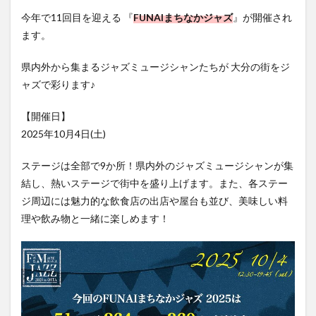
フルーツ
プレミアム商品券
プロレス
今年で11回目を迎える 『
FUNAIまちなかジャズ
』が開催され
ヘルシー
ペスカトーレ
ペット
ます。
ホーバークラフト
ミヤマキリシマ
ラクテンチ
県内外から集まるジャズミュージシャンたちが 大分の街をジ
ラバーダック
ランチ
ラーメン
リニューアル
ャズで彩ります♪
リンクスクエア
レトロ
レンタサイクル
中央町
中津市
中華料理
九重町
休業
【開催日】
2025年10月4日(土)
佐伯市
佐伯市ランチ
佐賀関
体験レポ
保護猫
催事
公園
冬
初詣
別府
ステージは全部で9か所！県内外のジャズミュージシャンが集
別府市
別府観光
古国府
古墳
古物
結し、熱いステージで街中を盛り上げます。また、各ステー
古着
台湾料理
和定食
和菓子
和食
ジ周辺には魅力的な飲食店の出店や屋台も並び、美味しい料
理や飲み物と一緒に楽しめます！
国東市
地獄めぐり
城島高原パーク
壁画
夏祭り
外貨両替機
大分みなと祭り
大分グルメ
大分スイーツ
大分ランチ
大分三好ヴァイセアドラー
大分市
大分市美術館
大分県
大分県立美術館
大分空港
大分駅