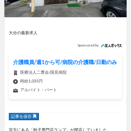
アイススケート
アウトドア
アサイーボウル
アフリカンサファリ
アミュプラザおおいた
アレンジレシピ
アートプラザ
イタリア料理
イベント
イルミネーション
インド料理
大分の最新求人
ウクライナ
オープン
カフェ
キャンプ
Sponsored by
グルメ
コストコ
コスモス
コンビニ
コース料理
コーヒー
サイゼリヤ
サウナ
介護職員/週1から可/病院の介護職/日勤のみ
ジェラート
ジゴロック
ジゴロック2025
医療法人二豊会/国見病院
ジャマイカ料理
ジャークチキン
スイーツ
時給1,035円
スタバ
セレクトショップ
ソフトクリーム
アルバイト・パート
チキンカレー
テイクアウト
テレビ
トキハ本店
ハロウィン
ハンバーガー
記事を保存
ハンバーグ
ハーモニーランド
パスタ
パフェ
パン
パーク
パークプレイス大分
宗方にある「餃子専門店ランプ」が閉店していました。
ビアガーデン
ビール
ピザ
フェス