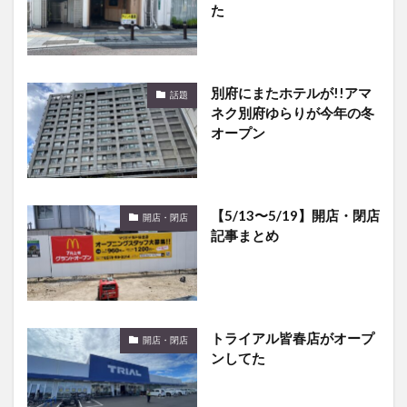
別府にまたホテルが!!アマ
話題
ネク別府ゆらりが今年の冬
オープン
【5/13〜5/19】開店・閉店
開店・閉店
記事まとめ
トライアル皆春店がオープ
開店・閉店
ンしてた