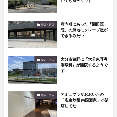
府内町にあった「園田医
開店・閉店
院」の跡地にクレープ屋が
できるみたい
大分市猪野に『大分東耳鼻
開店・閉店
咽喉科』が開院するようで
す
アミュプラザおおいたの
開店・閉店
「広東炒麺 南国酒家」が閉
店してた