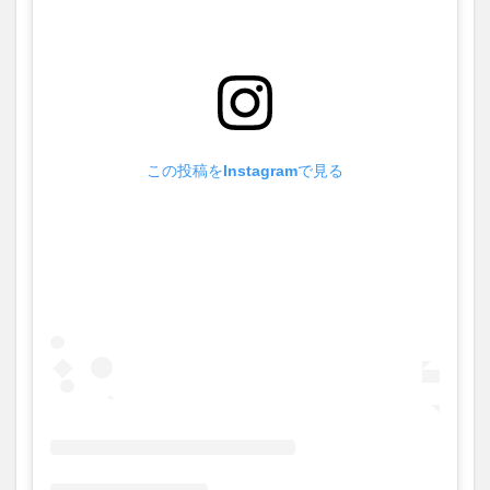
買い物
車
農業文化公園
道の駅
鉄道ジオラマ
閉店
閉院
開店
開店閉店
開店閉店まとめ
開院
韓国
韓国料理
音楽
飛行機
飲み物
高崎山
鰻
この投稿をInstagramで見る
検索