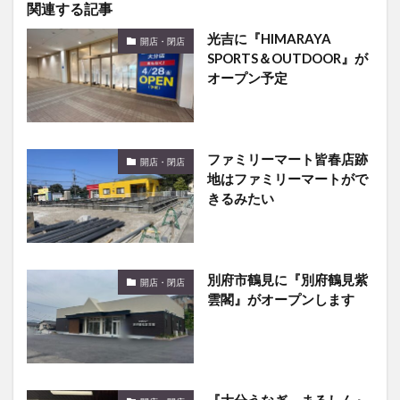
光吉に『HIMARAYA
開店・閉店
SPORTS＆OUTDOOR』が
オープン予定
ファミリーマート皆春店跡
開店・閉店
地はファミリーマートがで
きるみたい
別府市鶴見に『別府鶴見紫
開店・閉店
雲閣』がオープンします
『大分うなぎ まるしん』
開店・閉店
が別府市に移転するみたい