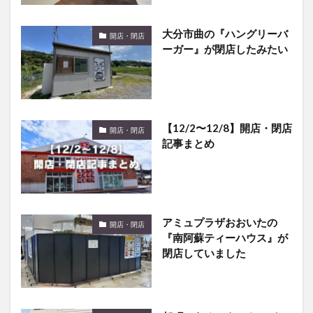
大分市曲の『ハングリーバ
開店・閉店
ーガー』が閉店したみたい
【12/2〜12/8】開店・閉店
開店・閉店
記事まとめ
アミュプラザおおいたの
開店・閉店
『南阿蘇ティーハウス』が
閉店していました
都町にあるルネックスパー
開店・閉店
ク都町店が閉店してた