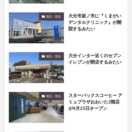
大分市坂ノ市に『くまがい
開店・閉店
デンタルクリニック』が開
院するみたい
大分インター近くのセブン
開店・閉店
イレブンが閉店するみたい
スターバックスコーヒー ア
開店・閉店
ミュプラザおおいた2階店
が4月25日オープン
大分市森町にあるシャトレ
開店・閉店
ーゼがリニューアルするみ