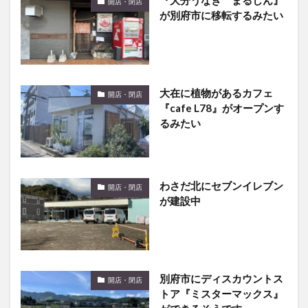
大在に植物があるカフェ
開店・閉店
『cafe L78』がオープンす
るみたい
わさだ北にセブンイレブン
開店・閉店
が建設中
別府市にディスカウントス
開店・閉店
トア『ミスターマックス』
ができるそうです