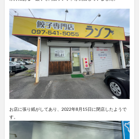
フルーツ
プレミアム商品券
プロレス
ヘルシー
ペスカトーレ
ペット
ホーバークラフト
ミヤマキリシマ
ラクテンチ
ラバーダック
ランチ
ラーメン
リニューアル
リンクスクエア
レトロ
レンタサイクル
中央町
中津市
中華料理
九重町
休業
佐伯市
佐伯市ランチ
佐賀関
体験レポ
保護猫
催事
公園
冬
初詣
別府
別府市
別府観光
古国府
古墳
古物
古着
台湾料理
和定食
和菓子
和食
国東市
地獄めぐり
城島高原パーク
壁画
お店に張り紙がしてあり、2022年8月15日に閉店したようで
夏祭り
外貨両替機
大分みなと祭り
す。
大分グルメ
大分スイーツ
大分ランチ
大分三好ヴァイセアドラー
大分市
大分市美術館
大分県
大分県立美術館
大分空港
大分駅