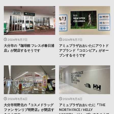
2026年8月7日
2026年8月7日
大分市の『珈琲館 フレスポ春日浦
アミュプラザおおいたにアウトド
店』が閉店するそうです
アブランド『コロンビア』がオー
プンするそうです
2026年8月6日
2026年8月6日
大分市明野北の『コスメドラッグ
アミュプラザおおいたに『THE
ファン サンリブ明野店』が閉店す
NORTH FACE / HELLY
るそうです
HANSEN』がオープンするそうで
す