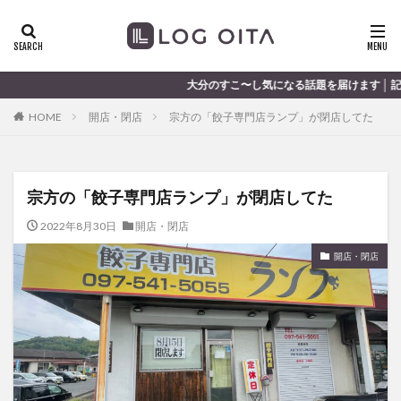
ランチ
開店
ディナー
花火
カテゴリー
大分のすこ〜し気になる話題を届けます │ 記事は毎日更新中
HOME
開店・閉店
宗方の「餃子専門店ランプ」が閉店してた
タグ
chocozap
DE
GW
haiashin
haishi
宗方の「餃子専門店ランプ」が閉店してた
haishin
haisin
haisnin
hasihin
hasishin
hishin
hqaishin
JR
kaiten
line
2022年8月30日
開店・閉店
OPA
Paypay
PR
TOKIPO
TOYOTA
開店・閉店
あじさい
いちご
うみたまご
おでかけ
お土産
お弁当
かき氷
からあげ
くじゅう連山
ねとらぼ
ひまわり
ふるさと納税
まつり
まとめ
みかん
むし湯
わさだタウン
わったん