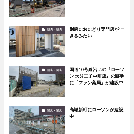
別府におにぎり専門店がで
開店・閉店
きるみたい
国道10号線沿いの『ローソ
開店・閉店
ン 大分王子中町店』の跡地
に『ファン薬局』が建設中
高城新町にローソンが建設
開店・閉店
中