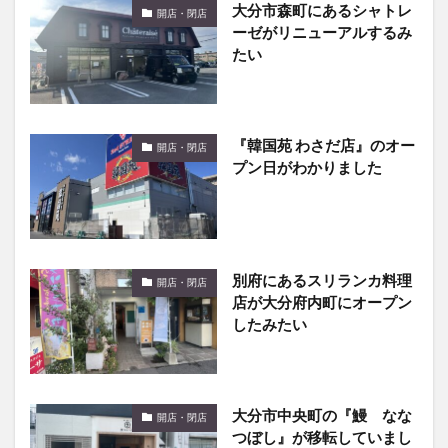
たい
『韓国苑 わさだ店』のオー
開店・閉店
プン日がわかりました
別府にあるスリランカ料理
開店・閉店
店が大分府内町にオープン
したみたい
大分市中央町の『鰻 なな
開店・閉店
つぼし』が移転していまし
た