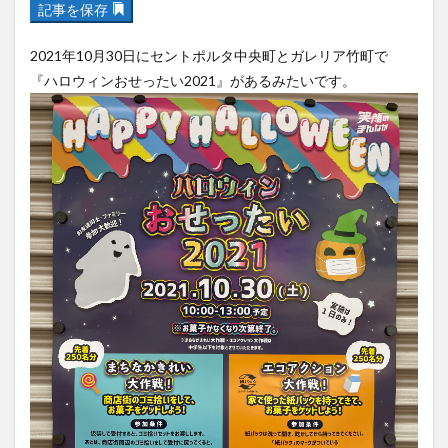
フルーツ
プレミアム商品券
プロレス
2021年10月30日にセントポルタ中央町とガレリア竹町で
ヘルシー
ペスカトーレ
ペット
『ハロウィンおせったい2021』があるみたいです。
ホーバークラフト
ミヤマキリシマ
ラクテンチ
ラバーダック
ランチ
ラーメン
リニューアル
リンクスクエア
レトロ
レンタサイクル
中央町
中津市
中華料理
九重町
休業
佐伯市
佐伯市ランチ
佐賀関
体験レポ
保護猫
催事
公園
冬
初詣
別府
別府市
別府観光
古国府
古墳
古物
古着
台湾料理
和定食
和菓子
和食
国東市
地獄めぐり
城島高原パーク
壁画
夏祭り
外貨両替機
大分みなと祭り
大分グルメ
大分スイーツ
大分ランチ
大分三好ヴァイセアドラー
大分市
大分市美術館
大分県
大分県立美術館
大分空港
大分駅