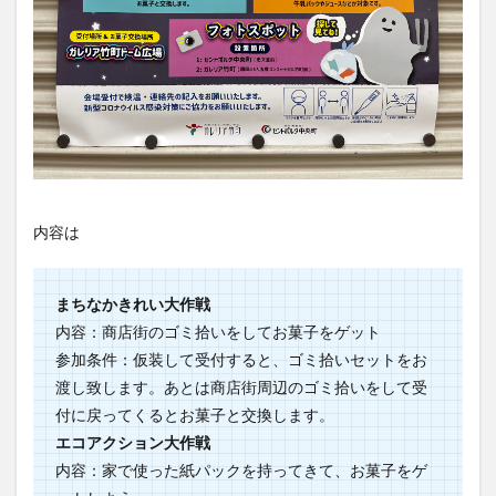
大分駅近く
大神ファーム
大谷翔平選手
姫島村
子ども教室
子ども服
子育て
宇佐市
居酒屋
屋台
平和市民公園能楽堂
庄内町カフェ
府内
投票
挾間町
新幹線
新店
日出
日出町
日田市
昆虫食
明豊
書店
期間限定
本
杵築市
内容は
津久見市
海開き
温泉
湧水
湯布院
滝
漢方
炭火焼き
焼き菓子
犬
まちなかきれい大作戦
玖珠郡
由布市
由布院
甲子園
石仏
内容：商店街のゴミ拾いをしてお菓子をゲット
磨崖仏
祝祭の広場
神社
祭り
秋
参加条件：仮装して受付すると、ゴミ拾いセットをお
移転
竹田
竹田市
竹田市ディナー
紅葉
渡し致します。あとは商店街周辺のゴミ拾いをして受
付に戻ってくるとお菓子と交換します。
絵本
自動販売機
自転車
臼杵市
舞台
エコアクション大作戦
芋
花
花火
茶碗蒸し
蕎麦
虹
内容：家で使った紙パックを持ってきて、お菓子をゲ
衆議院選挙
複合公共施設
観光
観光スポット
ットしよう
話題
豊後大野
豊後大野市
豊後高田市
参加条件：紙パックは洗って開き、乾かしてから持っ