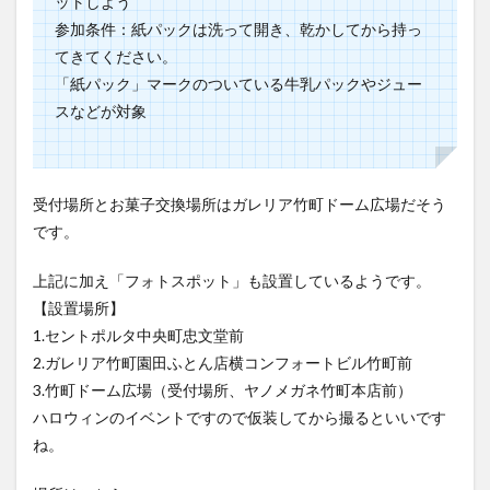
買い物
車
農業文化公園
道の駅
てきてください。
「紙パック」マークのついている牛乳パックやジュー
鉄道ジオラマ
閉店
閉院
開店
開店閉店
スなどが対象
開店閉店まとめ
開院
韓国
韓国料理
音楽
飛行機
飲み物
高崎山
鰻
受付場所とお菓子交換場所はガレリア竹町ドーム広場だそう
検索
です。
上記に加え「フォトスポット」も設置しているようです。
【設置場所】
1.セントポルタ中央町忠文堂前
2.ガレリア竹町園田ふとん店横コンフォートビル竹町前
3.竹町ドーム広場（受付場所、ヤノメガネ竹町本店前）
ハロウィンのイベントですので仮装してから撮るといいです
ね。
場所はこちら↓
ガレリア竹町