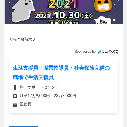
アイススケート
アウトドア
アサイーボウル
アフリカンサファリ
アミュプラザおおいた
アレンジレシピ
アートプラザ
イタリア料理
イベント
イルミネーション
インド料理
ウクライナ
オープン
カフェ
キャンプ
大分の最新求人
グルメ
コストコ
コスモス
コンビニ
Sponsored by
コース料理
コーヒー
サイゼリヤ
サウナ
ジェラート
ジゴロック
ジゴロック2025
生活支援員・職業指導員・社会保険完備の
ジャマイカ料理
ジャークチキン
スイーツ
職場で生活支援員
スタバ
セレクトショップ
ソフトクリーム
絆・サポートセンター
チキンカレー
テイクアウト
テレビ
月給17万9,000円～23万8,000円
トキハ本店
ハロウィン
ハンバーガー
正社員
ハンバーグ
ハーモニーランド
パスタ
パフェ
パン
パーク
パークプレイス大分
記事を保存
ビアガーデン
ビール
ピザ
フェス