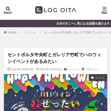
ランチ
開店
ディナー
花火
カテゴリー
大分のすこ〜し気になる話題を届けます │ 記事は毎日更新中
HOME
イベント
セントポルタ中央町とガレリア竹町でハロウィン
タグ
chocozap
DE
GW
haiashin
haishi
セントポルタ中央町とガレリア竹町でハロウィ
haishin
haisin
haisnin
hasihin
hasishin
ンイベントがあるみたい
hishin
hqaishin
JR
kaiten
line
OPA
Paypay
PR
TOKIPO
TOYOTA
2021年10月24日
2021年10月25日
イベント
ハロウィン
あじさい
いちご
うみたまご
おでかけ
イベント
お土産
お弁当
かき氷
からあげ
くじゅう連山
ねとらぼ
ひまわり
ふるさと納税
まつり
まとめ
みかん
むし湯
わさだタウン
わったん