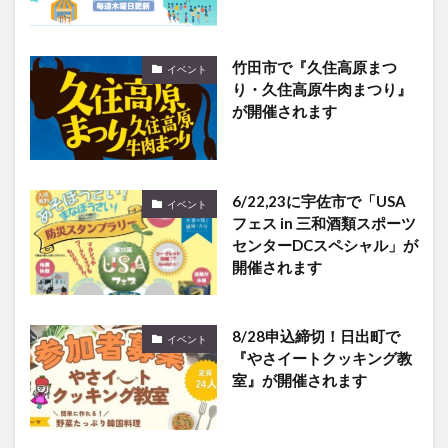
竹田市で『久住高原まつ
イベント
り・久住高原牛肉まつり』
が開催されます
6/22,23に宇佐市で「USA
イベント
フェス in 三和酒類スポーツ
センターDCスペシャル」が
開催されます
8/28申込締切！日出町で
イベント
『やさイートクッキング教
室』が開催されます
有名漫画家3人が佐伯にや
イベント