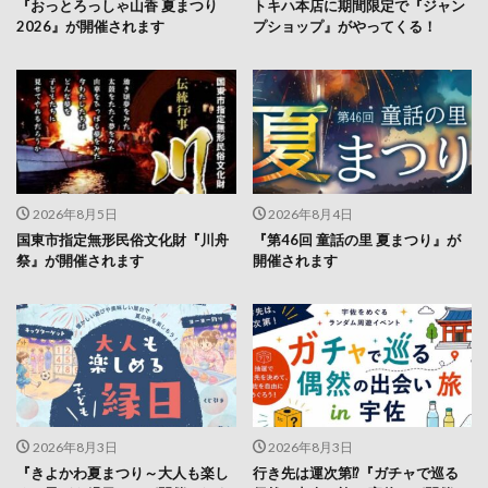
2026年8月5日
2026年8月4日
国東市指定無形民俗文化財『川舟
『第46回 童話の里 夏まつり』が
祭』が開催されます
開催されます
2026年8月3日
2026年8月3日
『きよかわ夏まつり～大人も楽し
行き先は運次第⁉『ガチャで巡る
める子ども縁日～』が開催されま
偶然の出会い旅 in宇佐』が開催さ
す
れます