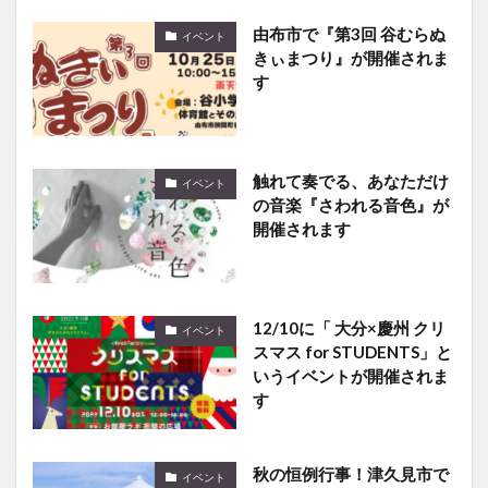
由布市で『第3回 谷むらぬ
イベント
きぃまつり』が開催されま
す
触れて奏でる、あなただけ
イベント
の音楽『さわれる音色』が
開催されます
12/10に「 大分×慶州 クリ
イベント
スマス for STUDENTS」と
いうイベントが開催されま
す
秋の恒例行事！津久見市で
イベント