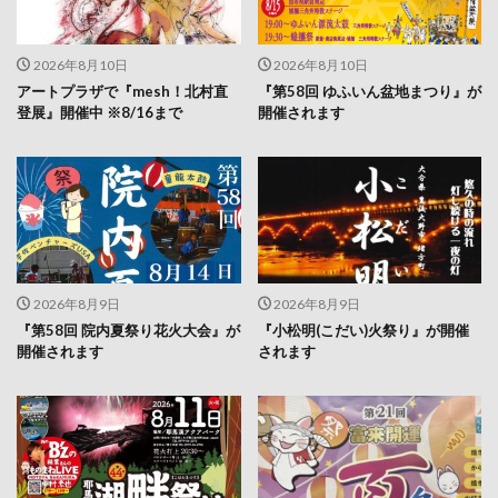
2026年8月10日
2026年8月10日
アートプラザで『mesh！北村直
『第58回 ゆふいん盆地まつり』が
登展』開催中 ※8/16まで
開催されます
2026年8月9日
2026年8月9日
『第58回 院内夏祭り花火大会』が
『小松明(こだい)火祭り』が開催
開催されます
されます