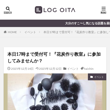
ランチ
開店
ディナー
花火
カテゴリー
大分のすこ〜し気になる話題を届けます │ 記事は毎日
HOME
イベント
本日17時まで受付可！『花炭作り教室』に参加し
タグ
chocozap
DE
GW
haiashin
haishi
本日17時まで受付可！『花炭作り教室』に参加
haishin
haisin
haisnin
hasihin
hasishin
してみませんか？
hishin
hqaishin
JR
kaiten
line
OPA
Paypay
PR
TOKIPO
TOYOTA
2025年12月14日
2025年12月12日
イベント
haishin
あじさい
いちご
うみたまご
おでかけ
イベント
お土産
お弁当
かき氷
からあげ
くじゅう連山
ねとらぼ
ひまわり
ふるさと納税
まつり
まとめ
みかん
むし湯
わさだタウン
わったん