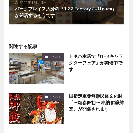
2025年12月14日
パークプレイス大分の『1.2.3 Factory / UN duex』
が閉店するそうです
関連する記事
トキハ本店で「NHKキャラ
イベント
クターフェア」が開催中で
す
国指定重要無形民俗文化財
イベント
『〜頌春舞初〜 奉納 御嶽神
楽』が開催されます