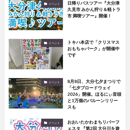
日帰りバスツアー『大分津
イベント
久見市 みかん狩り＆軽トラ
市 満喫ツアー』開催！
トキハ本店で「クリスマス
イベント
おもちゃパーク」が開催中
です
8月8日、大分七夕まつりで
イベント
「七夕ブロードウェイ
2026」開催。ほるにぃ音頭
と1万個のバルーンリリー
スも
おおいたかわまちリバーフ
イベント
ェスタ 『第2回 大分川を遊