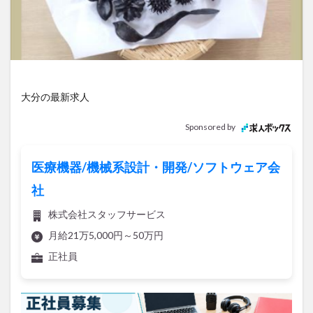
アイススケート
アウトドア
アサイーボウル
アフリカンサファリ
アミュプラザおおいた
アレンジレシピ
アートプラザ
イタリア料理
イベント
イルミネーション
インド料理
ウクライナ
オープン
カフェ
キャンプ
大分の最新求人
グルメ
コストコ
コスモス
コンビニ
Sponsored by
コース料理
コーヒー
サイゼリヤ
サウナ
ジェラート
ジゴロック
ジゴロック2025
医療機器/機械系設計・開発/ソフトウェア会
ジャマイカ料理
ジャークチキン
スイーツ
社
スタバ
セレクトショップ
ソフトクリーム
株式会社スタッフサービス
チキンカレー
テイクアウト
テレビ
月給21万5,000円～50万円
トキハ本店
ハロウィン
ハンバーガー
正社員
ハンバーグ
ハーモニーランド
パスタ
パフェ
パン
パーク
パークプレイス大分
ビアガーデン
ビール
ピザ
フェス