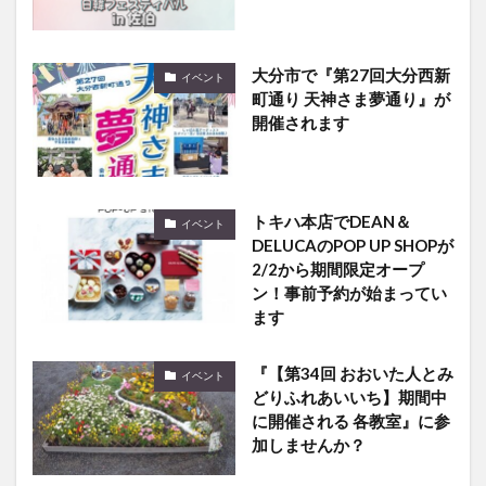
大分市で『第27回大分西新
イベント
町通り 天神さま夢通り』が
開催されます
トキハ本店でDEAN＆
イベント
DELUCAのPOP UP SHOPが
2/2から期間限定オープ
ン！事前予約が始まってい
ます
『【第34回 おおいた人とみ
イベント
どりふれあいいち】期間中
に開催される 各教室』に参
加しませんか？