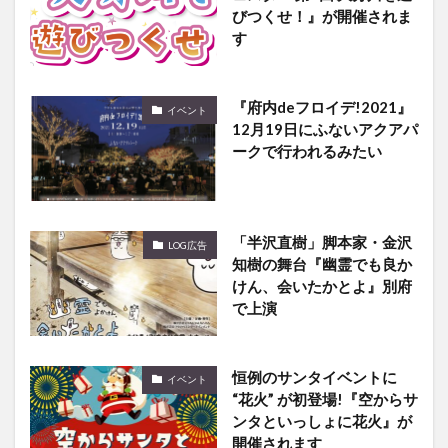
びつくせ！』が開催されま
す
『府内deフロイデ!2021』
イベント
12月19日にふないアクアパ
ークで行われるみたい
「半沢直樹」脚本家・金沢
LOG広告
知樹の舞台『幽霊でも良か
けん、会いたかとよ』別府
で上演
恒例のサンタイベントに
イベント
“花火” が初登場!『空からサ
ンタといっしょに花火』が
開催されます