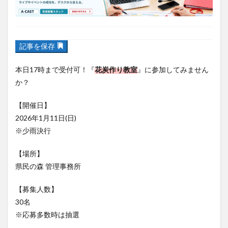
フルーツ
プレミアム商品券
プロレス
ヘルシー
ペスカトーレ
ペット
ホーバークラフト
ミヤマキリシマ
ラクテンチ
記事を保存
ラバーダック
ランチ
ラーメン
リニューアル
リンクスクエア
レトロ
レンタサイクル
本日17時まで受付可！『
花炭作り教室
』に参加してみません
か？
中央町
中津市
中華料理
九重町
休業
佐伯市
佐伯市ランチ
佐賀関
体験レポ
【開催日】
保護猫
催事
公園
冬
初詣
別府
2026年1月11日(日)
別府市
別府観光
古国府
古墳
古物
※少雨決行
古着
台湾料理
和定食
和菓子
和食
【場所】
国東市
地獄めぐり
城島高原パーク
壁画
県民の森 管理事務所
夏祭り
外貨両替機
大分みなと祭り
【募集人数】
大分グルメ
大分スイーツ
大分ランチ
30名
大分三好ヴァイセアドラー
大分市
大分市美術館
※応募多数時は抽選
大分県
大分県立美術館
大分空港
大分駅