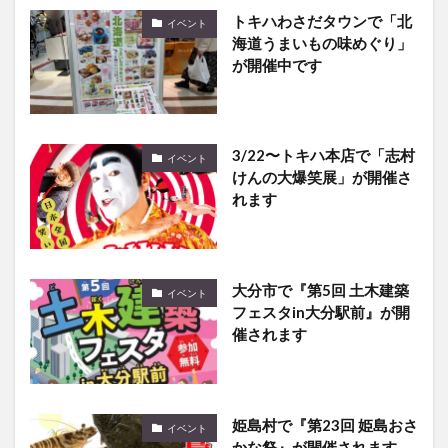
トキハわさだタウンで「北
イベント
海道うまいもの味めぐり」
が開催中です
3/22〜トキハ本店で「志村
イベント
けんの大爆笑展」が開催さ
れます
大分市で『第5回 土木建築
イベント
フェスタin大分駅前』が開
催されます
姫島村で『第23回 姫島おさ
イベント
かな祭』が開催されます