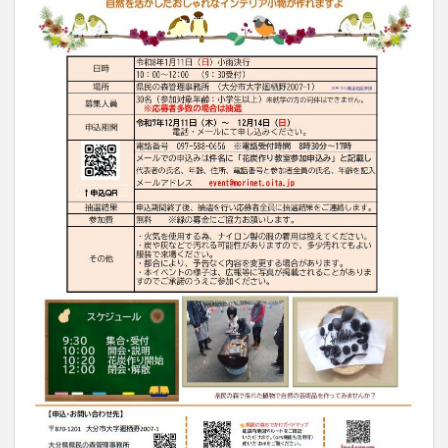
買い物
車
農業文化公園
道の駅
鉄道ジオラマ
閉店
閉院
開店
開店閉店
開店閉店まとめ
開院
韓国
韓国料理
音楽
飛行機
飲み物
高崎山
鰻
検索