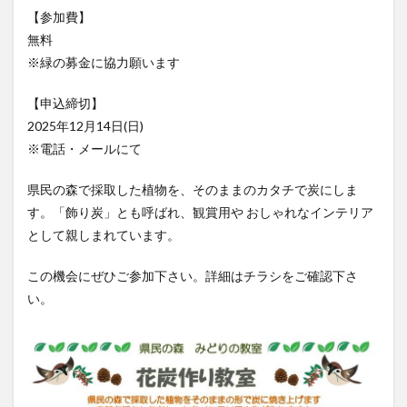
大分駅近く
大神ファーム
大谷翔平選手
【参加費】
無料
姫島村
子ども教室
子ども服
子育て
※緑の募金に協力願います
宇佐市
居酒屋
屋台
平和市民公園能楽堂
庄内町カフェ
府内
投票
挾間町
新幹線
【申込締切】
新店
日出
日出町
日田市
昆虫食
2025年12月14日(日)
※電話・メールにて
明豊
書店
期間限定
本
杵築市
津久見市
海開き
温泉
湧水
湯布院
県民の森で採取した植物を、そのままのカタチで炭にしま
滝
漢方
炭火焼き
焼き菓子
犬
す。「飾り炭」とも呼ばれ、観賞用や おしゃれなインテリア
玖珠郡
由布市
由布院
甲子園
石仏
として親しまれています。
磨崖仏
祝祭の広場
神社
祭り
秋
この機会にぜひご参加下さい。詳細はチラシをご確認下さ
移転
竹田
竹田市
竹田市ディナー
紅葉
い。
絵本
自動販売機
自転車
臼杵市
舞台
芋
花
花火
茶碗蒸し
蕎麦
虹
衆議院選挙
複合公共施設
観光
観光スポット
話題
豊後大野
豊後大野市
豊後高田市