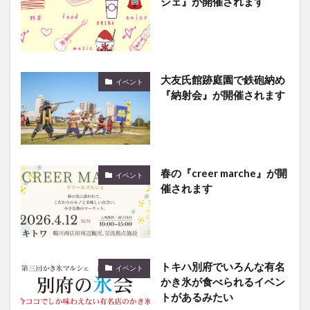
シェ』が開催されます
大友氏館跡庭園で鉄砲納め
イベント
『納射会』が開催されます
春の『creer marche』が開
イベント
催されます
トキハ別府でいろんな有名
イベント
かき氷が食べられるイベン
トがあるみたい