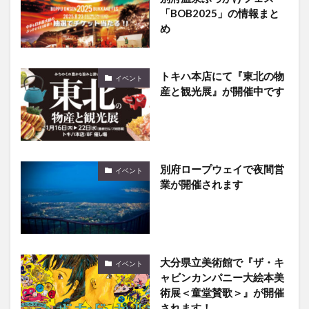
「BOB2025」の情報まと
め
トキハ本店にて『東北の物
イベント
産と観光展』が開催中です
別府ロープウェイで夜間営
イベント
業が開催されます
大分県立美術館で『ザ・キ
イベント
ャビンカンパニー大絵本美
術展＜童堂賛歌＞』が開催
されます！