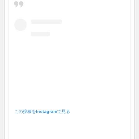
大分駅近く
大神ファーム
大谷翔平選手
姫島村
子ども教室
子ども服
子育て
宇佐市
居酒屋
屋台
平和市民公園能楽堂
庄内町カフェ
府内
投票
挾間町
新幹線
新店
日出
日出町
日田市
昆虫食
明豊
書店
期間限定
本
杵築市
津久見市
海開き
温泉
湧水
湯布院
滝
漢方
炭火焼き
焼き菓子
犬
玖珠郡
由布市
由布院
甲子園
石仏
磨崖仏
祝祭の広場
神社
祭り
秋
移転
竹田
竹田市
竹田市ディナー
紅葉
絵本
自動販売機
自転車
臼杵市
舞台
この投稿をInstagramで見る
芋
花
花火
茶碗蒸し
蕎麦
虹
衆議院選挙
複合公共施設
観光
観光スポット
話題
豊後大野
豊後大野市
豊後高田市