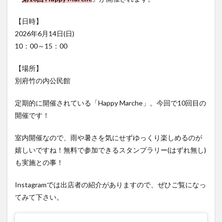
フルーツ
プレミアム商品券
プロレス
【日時】
ヘルシー
ペスカトーレ
ペット
2026年6月14日(日)
ホーバークラフト
ミヤマキリシマ
ラクテンチ
10：00～15：00
ラバーダック
ランチ
ラーメン
リニューアル
リンクスクエア
レトロ
レンタサイクル
【場所】
別府竹の内公民館
中央町
中津市
中華料理
九重町
休業
佐伯市
佐伯市ランチ
佐賀関
体験レポ
定期的に開催されている「Happy Marche」。今回で10回目の
保護猫
催事
公園
冬
初詣
別府
開催です！
別府市
別府観光
古国府
古墳
古物
室内開催なので、雨や暑さを気にせずゆっくり楽しめるのが
古着
台湾料理
和定食
和菓子
和食
嬉しいですね！無料で参加できるスタンプラリー(はずれ無し)
国東市
地獄めぐり
城島高原パーク
壁画
も実施との事！
夏祭り
外貨両替機
大分みなと祭り
Instagramでは出店者の紹介がありますので、ぜひご覧になっ
大分グルメ
大分スイーツ
大分ランチ
てみて下さい。
大分三好ヴァイセアドラー
大分市
大分市美術館
大分県
大分県立美術館
大分空港
大分駅