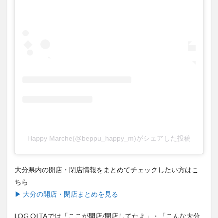
買い物
車
農業文化公園
道の駅
鉄道ジオラマ
閉店
閉院
開店
開店閉店
開店閉店まとめ
開院
韓国
韓国料理
音楽
飛行機
飲み物
高崎山
鰻
検索
Happy Marche(@beppu_happy_m)がシェアした投稿
大分県内の開店・閉店情報をまとめてチェックしたい方はこ
ちら
▶ 大分の開店・閉店まとめを見る
LOG OITAでは「ここが開店/閉店してたよ」・「こんな大分