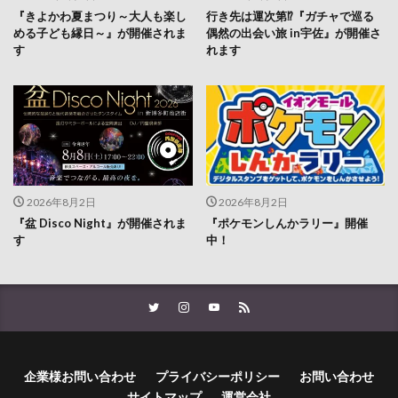
『きよかわ夏まつり～大人も楽し
行き先は運次第⁉『ガチャで巡る
める子ども縁日～』が開催されま
偶然の出会い旅 in宇佐』が開催さ
す
れます
2026年8月2日
2026年8月2日
『盆 Disco Night』が開催されま
『ポケモンしんかラリー』開催
す
中！
企業様お問い合わせ
プライバシーポリシー
お問い合わせ
サイトマップ
運営会社