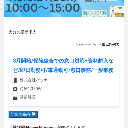
アイススケート
アウトドア
アサイーボウル
アフリカンサファリ
アミュプラザおおいた
アレンジレシピ
アートプラザ
イタリア料理
イベント
イルミネーション
インド料理
大分の最新求人
ウクライナ
オープン
カフェ
キャンプ
Sponsored by
グルメ
コストコ
コスモス
コンビニ
コース料理
コーヒー
サイゼリヤ
サウナ
8月開始/保険組合での窓口対応+資料封入な
ジェラート
ジゴロック
ジゴロック2025
ど/即日勤務可/車通勤可/窓口事務/一般事務
ジャマイカ料理
ジャークチキン
スイーツ
株式会社パソナ
スタバ
セレクトショップ
ソフトクリーム
時給1,370円
チキンカレー
テイクアウト
テレビ
派遣社員
トキハ本店
ハロウィン
ハンバーガー
ハンバーグ
ハーモニーランド
パスタ
パフェ
記事を保存
パン
パーク
パークプレイス大分
ビアガーデン
ビール
ピザ
フェス
『
第10回 Happy Marche
』が開催されます。