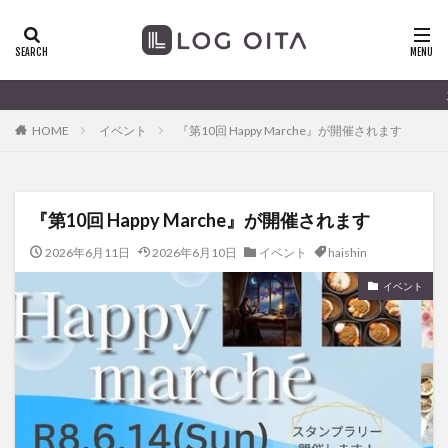
ランチ
開店
ディナー
花火
カテゴリー
大分のすこ〜し気
HOME
イベント
『第10回 Happy Marche』が開催されます
タグ
chocozap
DE
GW
haiashin
haishi
『第10回 Happy Marche』が開催されます
haishin
haisin
haisnin
hasihin
hasishin
hishin
hqaishin
JR
kaiten
line
2026年6月11日
2026年6月10日
イベント
haishin
OPA
Paypay
PR
TOKIPO
TOYOTA
イベント
あじさい
いちご
うみたまご
おでかけ
お土産
お弁当
かき氷
からあげ
くじゅう連山
ねとらぼ
ひまわり
ふるさと納税
まつり
まとめ
みかん
むし湯
わさだタウン
わったん