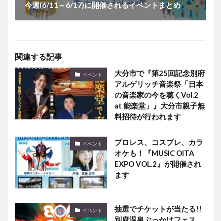
今週(6/11～6/17)に開催されるイベントまとめ
関連する記事
大分市で『第25回記念別府
イベント
アルゲリッチ音楽祭「日本
の音楽家の今を聴くVol.2
at 能楽堂」』大分市親子無
料招待が行われます
プロレス、コスプレ、カラ
イベント
オケも！『MUSIC OITA
EXPO VOL.2』が開催され
ます
抽選でチケットが当たる!!
イベント
別府温泉ぶっかけフェス