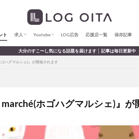
求人
LOG OITA求人のメリット
Youtube
LOG OITA YouTubeチャンネル
hin
hqaishin
JR
kaiten
line
OPA
Paypay
PR
じさい
いちご
うみたまご
おでかけ
お土産
お弁当
じゅう連山
ねとらぼ
ひまわり
ふるさと納税
まつり
ま
ント
だタウン
求人
わったん
Youtube
アイススケート
LOG広告
応援店一覧
アウトドア
保存記事
アサイーボウ
リ
アミュプラザおおいた
アレンジレシピ
アートプラザ
イタ
求人
LOG OITA求人のメリット
Youtube
LOG OITA YouTubeチャンネル
こ〜し気になる話題を届けます │ 記事は毎日更新中
ルミネーション
インド料理
ウクライナ
オープン
カフェ
hé(ホゴハグマルシェ)』が開催されます
トコ
コスモス
コンビニ
コース料理
コーヒー
サイゼリ
ジゴロック
ジゴロック2025
ジャマイカ料理
ジャークチキン
クトショップ
ソフトクリーム
チキンカレー
テイクアウト
テ
ハロウィン
ハンバーガー
ハンバーグ
ハーモニーランド
パス
パークプレイス大分
ビアガーデン
ビール
ピザ
フェス
G marché(ホゴハグマルシェ)』
プロレス
ヘルシー
ペスカトーレ
ペット
ホーバークラ
ラクテンチ
ラバーダック
ランチ
ラーメン
リニューアル
レトロ
レンタサイクル
中央町
中津市
中華料理
九
市ランチ
佐賀関
体験レポ
保護猫
催事
公園
冬