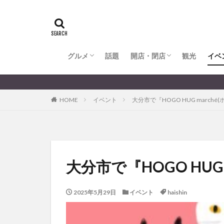
全てのグルメ
大分市ランチ
大分市ディナー
大分カフェ
大分スイーツ
別府市ランチ
別府カフェ
別府ディナー
竹田ランチ
日出町ランチ
開店・閉店
大分の開店・閉店まとめ
hasishin
his
TOYOTA
あ
からあげ
く
グルメ
話題
開店・閉店
むし湯
観光
イベ
わさ
アフリカンサファ
全てのグルメ
大分市ランチ
大分市ディナー
大分カフェ
大分スイーツ
別府市ランチ
別府カフェ
別府ディナー
竹田ランチ
日出町ランチ
開店・閉店
大分の開店・閉店まとめ
大分のす
イベント
イ
HOME
イベント
大分市で『HOGO HUG marc
グルメ
コス
ジェラート
スタバ
セレ
トキハ本店
パン
パーク
大分市で『HOGO HU
プレミアム商品券
ミヤマキリシマ
2025年5月29日
イベント
haishin
リンクスクエア
佐伯市
佐伯