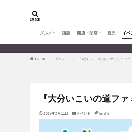
全てのグルメ
大分市ランチ
大分市ディナー
大分カフェ
大分スイーツ
別府市ランチ
別府カフェ
別府ディナー
竹田ランチ
日出町ランチ
開店・閉店
大分の開店・閉店まとめ
hasishin
his
TOYOTA
あ
からあげ
く
グルメ
話題
開店・閉店
むし湯
観光
イベ
わさ
アフリカンサファ
全てのグルメ
大分市ランチ
大分市ディナー
大分カフェ
大分スイーツ
別府市ランチ
別府カフェ
別府ディナー
竹田ランチ
日出町ランチ
開店・閉店
大分の開店・閉店まとめ
大分のすこ〜し気に
イベント
イ
HOME
イベント
『大分いこいの道ファミリーフェス
グルメ
コス
ジェラート
スタバ
セレ
トキハ本店
パン
パーク
『大分いこいの道ファ
プレミアム商品券
ミヤマキリシマ
2026年5月11日
イベント
haishin
リンクスクエア
佐伯市
佐伯