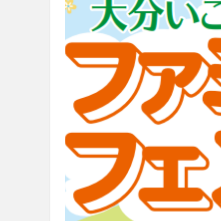
別府市
別府
国東市
地獄
大分グルメ
大分県
大分
姫島村
子ど
庄内町カフェ
明豊
書店
滝
漢方
磨崖仏
祝祭
絵本
自動販
衆議院選挙
買い物
車
開店閉店まとめ