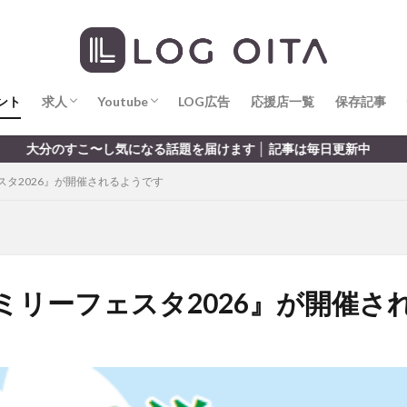
求人
LOG OITA求人のメリット
Youtube
LOG OITA YouTubeチャンネル
hin
hqaishin
JR
kaiten
line
OPA
Paypay
PR
じさい
いちご
うみたまご
おでかけ
お土産
お弁当
じゅう連山
ねとらぼ
ひまわり
ふるさと納税
まつり
ま
ント
だタウン
求人
わったん
Youtube
アイススケート
LOG広告
応援店一覧
アウトドア
保存記事
アサイーボウ
リ
アミュプラザおおいた
アレンジレシピ
アートプラザ
イタ
求人
LOG OITA求人のメリット
Youtube
LOG OITA YouTubeチャンネル
なる話題を届けます │ 記事は毎日更新中
ルミネーション
インド料理
ウクライナ
オープン
カフェ
タ2026』が開催されるようです
トコ
コスモス
コンビニ
コース料理
コーヒー
サイゼリ
ジゴロック
ジゴロック2025
ジャマイカ料理
ジャークチキン
クトショップ
ソフトクリーム
チキンカレー
テイクアウト
テ
ハロウィン
ハンバーガー
ハンバーグ
ハーモニーランド
パス
パークプレイス大分
ビアガーデン
ビール
ピザ
フェス
ミリーフェスタ2026』が開催さ
プロレス
ヘルシー
ペスカトーレ
ペット
ホーバークラ
ラクテンチ
ラバーダック
ランチ
ラーメン
リニューアル
レトロ
レンタサイクル
中央町
中津市
中華料理
九
市ランチ
佐賀関
体験レポ
保護猫
催事
公園
冬