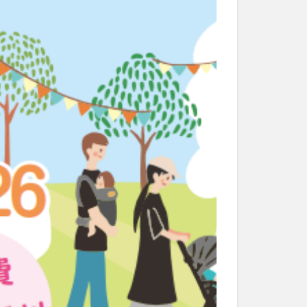
和菓子
和食
なと祭り
大分市美術館
大谷翔平選手
市民公園能楽堂
日田市
昆虫食
水
湯布院
子園
石仏
市ディナー
紅葉
し
蕎麦
虹
野市
豊後高田市
開店閉店
山
鰻