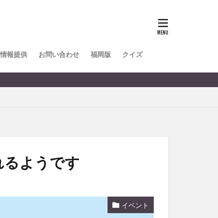
TOKIPO
かき氷
とめ
みかん
ル
情報提供
お問い合わせ
福岡版
クイズ
リア料理
キャンプ
ヤ
サウナ
スイーツ
レビ
タ
パフェ
フルーツ
れるようです
フト
重町
休業
イベント
初詣
別府