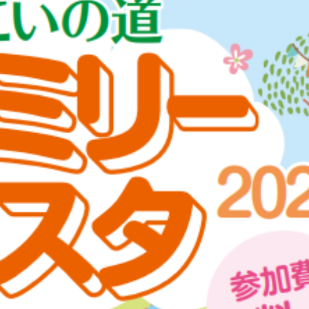
観光
古国府
古墳
古物
古着
台湾料理
和定食
めぐり
城島高原パーク
壁画
夏祭り
外貨両替機
大分み
大分スイーツ
大分ランチ
大分三好ヴァイセアドラー
大分市
県立美術館
大分空港
大分駅
大分駅近く
大神ファーム
も教室
子ども服
子育て
宇佐市
居酒屋
屋台
平和
府内
投票
挾間町
新幹線
新店
日出
日出町
期間限定
本
杵築市
津久見市
海開き
温泉
湧
炭火焼き
焼き菓子
犬
玖珠郡
由布市
由布院
甲
の広場
神社
祭り
秋
移転
竹田
竹田市
竹田
売機
自転車
臼杵市
舞台
芋
花
花火
茶碗蒸
複合公共施設
観光
観光スポット
話題
豊後大野
豊後大
農業文化公園
道の駅
鉄道ジオラマ
閉店
閉院
開店
開院
韓国
韓国料理
音楽
飛行機
飲み物
高崎
検索