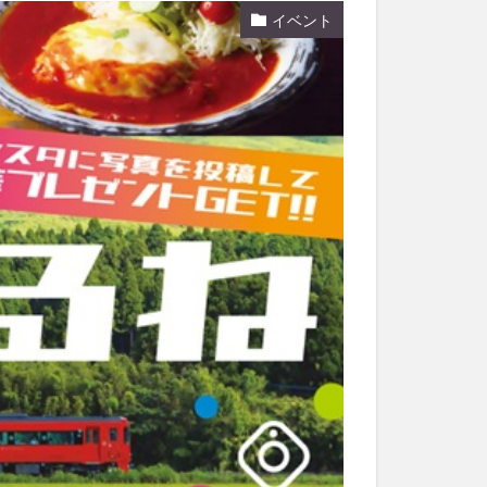
イベント
和菓子
和食
なと祭り
大分市美術館
大谷翔平選手
市民公園能楽堂
日田市
昆虫食
水
湯布院
子園
石仏
市ディナー
紅葉
し
蕎麦
虹
野市
豊後高田市
開店閉店
山
鰻