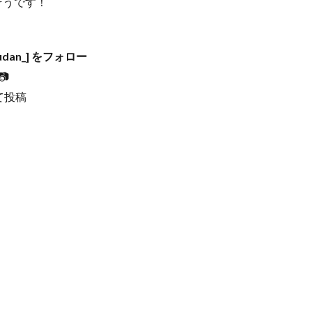
そうです！
dan_] をフォロー

て投稿