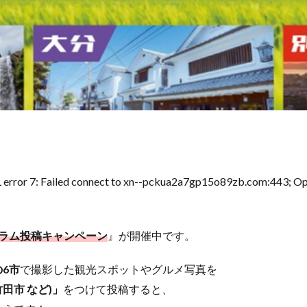
ailed connect to xn--pckua2a7gp15o89zb.com:443; Opera
ラム投稿キャンペーン
』が開催中です。
6市
で撮影した観光スポットやグルメ写真を
田市 など)」
をつけて投稿すると、