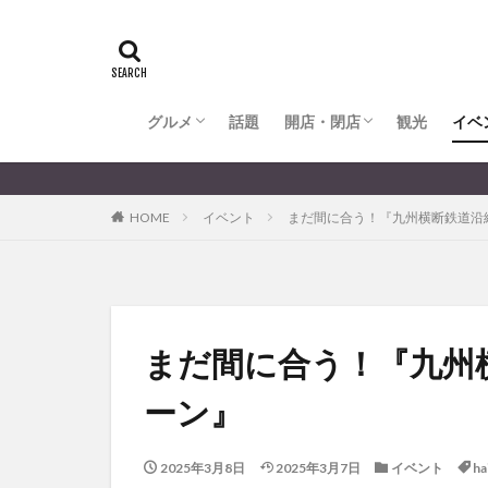
全てのグルメ
大分市ランチ
大分市ディナー
大分カフェ
大分スイーツ
別府市ランチ
別府カフェ
別府ディナー
竹田ランチ
日出町ランチ
開店・閉店
大分の開店・閉店まとめ
hasishin
his
TOYOTA
あ
からあげ
く
グルメ
話題
開店・閉店
むし湯
観光
イベ
わさ
アフリカンサファ
全てのグルメ
大分市ランチ
大分市ディナー
大分カフェ
大分スイーツ
別府市ランチ
別府カフェ
別府ディナー
竹田ランチ
日出町ランチ
開店・閉店
大分の開店・閉店まとめ
イベント
イ
HOME
イベント
まだ間に合う！『九州横断鉄道沿
グルメ
コス
ジェラート
スタバ
セレ
トキハ本店
パン
パーク
まだ間に合う！『九州
プレミアム商品券
ーン』
ミヤマキリシマ
リンクスクエア
2025年3月8日
2025年3月7日
イベント
ha
佐伯市
佐伯