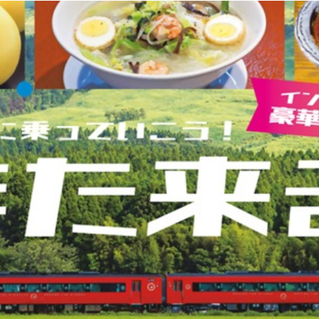
観光
古国府
古墳
古物
古着
台湾料理
和定食
めぐり
城島高原パーク
壁画
夏祭り
外貨両替機
大分み
大分スイーツ
大分ランチ
大分三好ヴァイセアドラー
大分市
県立美術館
大分空港
大分駅
大分駅近く
大神ファーム
も教室
子ども服
子育て
宇佐市
居酒屋
屋台
平和
府内
投票
挾間町
新幹線
新店
日出
日出町
期間限定
本
杵築市
津久見市
海開き
温泉
湧
炭火焼き
焼き菓子
犬
玖珠郡
由布市
由布院
甲
の広場
神社
祭り
秋
移転
竹田
竹田市
竹田
売機
自転車
臼杵市
舞台
芋
花
花火
茶碗蒸
複合公共施設
観光
観光スポット
話題
豊後大野
豊後大
農業文化公園
道の駅
鉄道ジオラマ
閉店
閉院
開店
開院
韓国
韓国料理
音楽
飛行機
飲み物
高崎
検索