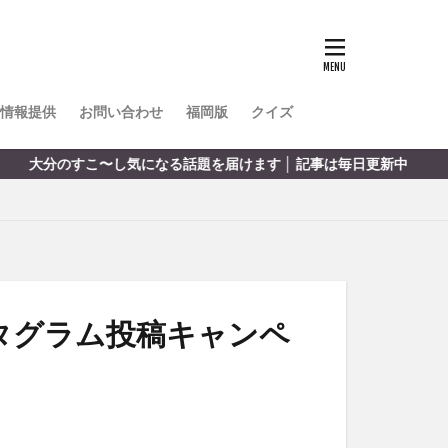
TOKIPO
かき氷
とめ
みかん
ル
情報提供
お問い合わせ
福岡版
クイズ
リア料理
気になる話題を届けます │ 記事は毎日更新中
キャンプ
ヤ
サウナ
スイーツ
レビ
タ
パフェ
フルーツ
タグラム投稿キャンペ
フト
重町
休業
初詣
別府