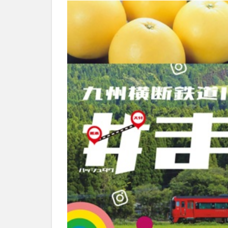
別府市
別府
国東市
地獄
大分グルメ
大分県
大分
姫島村
子ど
庄内町カフェ
明豊
書店
滝
漢方
磨崖仏
祝祭
絵本
自動販
衆議院選挙
買い物
車
開店閉店まとめ