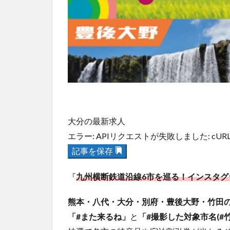
大分の最新求人
エラー: APIリクエストが失敗しました: cURL error 7: F
記事を保存
『
九州横断鉄道沿線6市を巡る！インスタグ
熊本・八代・大分・別府・豊後大野・竹田の
「#また来るね」
と
「#撮影した対象市名(#竹