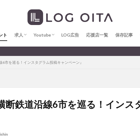
求人
LOG OITA求人のメリット
Youtube
LOG OITA YouTubeチャンネル
hin
hqaishin
JR
kaiten
line
OPA
Paypay
PR
じさい
いちご
うみたまご
おでかけ
お土産
お弁当
じゅう連山
ねとらぼ
ひまわり
ふるさと納税
まつり
ま
ント
だタウン
求人
わったん
Youtube
アイススケート
LOG広告
応援店一覧
アウトドア
保存記事
アサイーボウ
リ
アミュプラザおおいた
アレンジレシピ
アートプラザ
イタ
求人
LOG OITA求人のメリット
Youtube
LOG OITA YouTubeチャンネル
大分のすこ〜し
ルミネーション
インド料理
ウクライナ
オープン
カフェ
線6市を巡る！インスタグラム投稿キャンペーン』
トコ
コスモス
コンビニ
コース料理
コーヒー
サイゼリ
ジゴロック
ジゴロック2025
ジャマイカ料理
ジャークチキン
クトショップ
ソフトクリーム
チキンカレー
テイクアウト
テ
ハロウィン
ハンバーガー
ハンバーグ
ハーモニーランド
パス
パークプレイス大分
ビアガーデン
ビール
ピザ
フェス
横断鉄道沿線6市を巡る！インス
プロレス
ヘルシー
ペスカトーレ
ペット
ホーバークラ
ラクテンチ
ラバーダック
ランチ
ラーメン
リニューアル
レトロ
レンタサイクル
中央町
中津市
中華料理
九
ishin
市ランチ
佐賀関
体験レポ
保護猫
催事
公園
冬