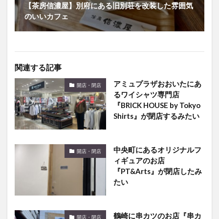
関連する記事
アミュプラザおおいたにあ
開店・閉店
るワイシャツ専門店
『BRICK HOUSE by Tokyo
Shirts』が閉店するみたい
中央町にあるオリジナルフ
開店・閉店
ィギュアのお店
『PT&Arts』が閉店したみ
たい
鶴崎に串カツのお店『串カ
開店・閉店
ツ まる七』がオープンする