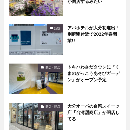
アパホテルが大分初進出!!
話題
別府駅付近で2022年春開
業!!
トキハわさだタウンに『く
開店・閉店
まのがっこうあそびガーデ
ン』がオープン予定
大分オーパの台湾スイーツ
開店・閉店
店「台湾甜商店」が閉店し
てる