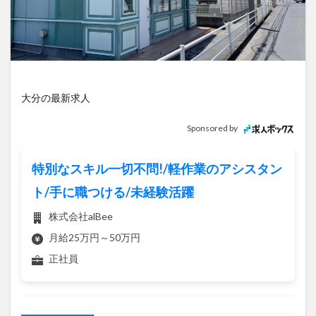
アイススケート
アウトドア
アサイーボウル
アフリカンサファリ
アミュプラザおおいた
アレンジレシピ
アートプラザ
イタリア料理
イベント
イルミネーション
インド料理
ウクライナ
オープン
カフェ
キャンプ
大分の最新求人
グルメ
コストコ
コスモス
コンビニ
Sponsored by
コース料理
コーヒー
サイゼリヤ
サウナ
ジェラート
ジゴロック
ジゴロック2025
特別なスキル一切不問!/軽作業のアシスタン
ジャマイカ料理
ジャークチキン
スイーツ
ト/手に職つける/未経験活躍
スタバ
セレクトショップ
ソフトクリーム
株式会社alBee
チキンカレー
テイクアウト
テレビ
月給25万円～50万円
トキハ本店
ハロウィン
ハンバーガー
正社員
ハンバーグ
ハーモニーランド
パスタ
パフェ
パン
パーク
パークプレイス大分
記事を保存
ビアガーデン
ビール
ピザ
フェス