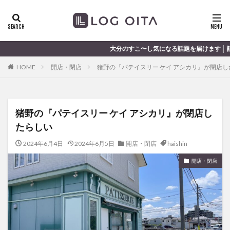
ランチ
開店
ディナー
花火
カテゴリー
大分のすこ〜し気になる話題を届けます │ 記事は毎日更新中
HOME
開店・閉店
猪野の『パテイスリー ケイ アシカリ』が閉店し
タグ
chocozap
DE
GW
haiashin
haishi
猪野の『パテイスリー ケイ アシカリ』が閉店し
haishin
haisin
haisnin
hasihin
hasishin
たらしい
hishin
hqaishin
JR
kaiten
line
OPA
Paypay
PR
TOKIPO
TOYOTA
2024年6月4日
2024年6月5日
開店・閉店
haishin
あじさい
いちご
うみたまご
おでかけ
開店・閉店
お土産
お弁当
かき氷
からあげ
くじゅう連山
ねとらぼ
ひまわり
ふるさと納税
まつり
まとめ
みかん
むし湯
わさだタウン
わったん