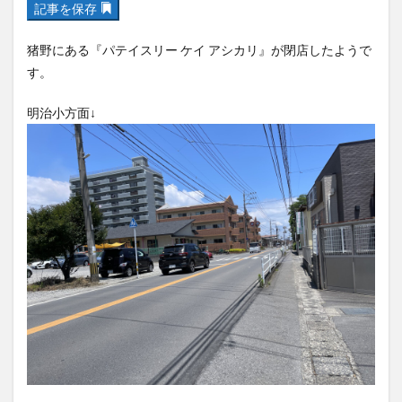
フルーツ
プレミアム商品券
プロレス
猪野にある『パテイスリー ケイ アシカリ』が閉店したようで
ヘルシー
ペスカトーレ
ペット
す。
ホーバークラフト
ミヤマキリシマ
ラクテンチ
明治小方面↓
ラバーダック
ランチ
ラーメン
リニューアル
リンクスクエア
レトロ
レンタサイクル
中央町
中津市
中華料理
九重町
休業
佐伯市
佐伯市ランチ
佐賀関
体験レポ
保護猫
催事
公園
冬
初詣
別府
別府市
別府観光
古国府
古墳
古物
古着
台湾料理
和定食
和菓子
和食
国東市
地獄めぐり
城島高原パーク
壁画
夏祭り
外貨両替機
大分みなと祭り
大分グルメ
大分スイーツ
大分ランチ
大分三好ヴァイセアドラー
大分市
大分市美術館
大分県
大分県立美術館
大分空港
大分駅
逆方面↓