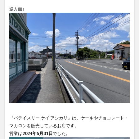
大分駅近く
大神ファーム
大谷翔平選手
姫島村
子ども教室
子ども服
子育て
宇佐市
居酒屋
屋台
平和市民公園能楽堂
庄内町カフェ
府内
投票
挾間町
新幹線
新店
日出
日出町
日田市
昆虫食
明豊
書店
期間限定
本
杵築市
津久見市
海開き
温泉
湧水
湯布院
滝
漢方
炭火焼き
焼き菓子
犬
玖珠郡
由布市
由布院
甲子園
石仏
磨崖仏
祝祭の広場
神社
祭り
秋
移転
竹田
竹田市
竹田市ディナー
紅葉
絵本
自動販売機
自転車
臼杵市
舞台
『パテイスリー ケイ アシカリ』は、ケーキやチョコレート・
マカロンを販売しているお店です。
芋
花
花火
茶碗蒸し
蕎麦
虹
営業は
2024年5月31日
でした。
衆議院選挙
複合公共施設
観光
観光スポット
話題
豊後大野
豊後大野市
豊後高田市