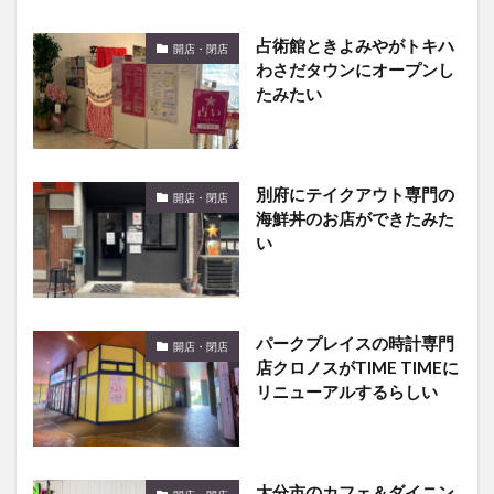
占術館ときよみやがトキハ
開店・閉店
わさだタウンにオープンし
たみたい
別府にテイクアウト専門の
開店・閉店
海鮮丼のお店ができたみた
い
パークプレイスの時計専門
開店・閉店
店クロノスがTIME TIMEに
リニューアルするらしい
大分市のカフェ＆ダイニン
開店・閉店
グバー『Robbie』が閉店す