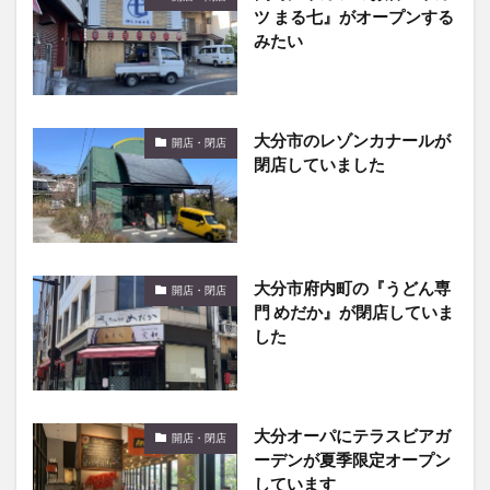
みたい
大分市のレゾンカナールが
開店・閉店
閉店していました
大分市府内町の『うどん専
開店・閉店
門 めだか』が閉店していま
した
大分オーパにテラスビアガ
開店・閉店
ーデンが夏季限定オープン
しています