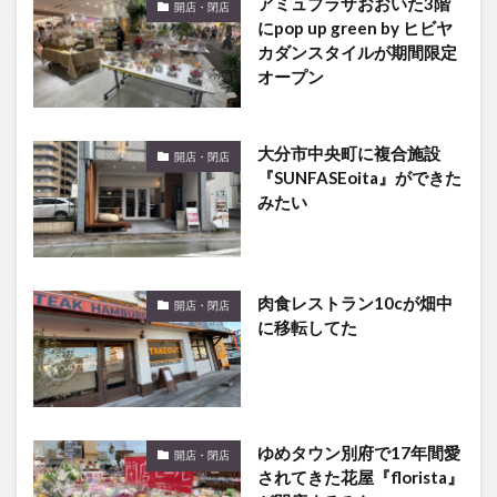
カダンスタイルが期間限定
オープン
大分市中央町に複合施設
開店・閉店
『SUNFASEoita』ができた
みたい
肉食レストラン10cが畑中
開店・閉店
に移転してた
ゆめタウン別府で17年間愛
開店・閉店
されてきた花屋『florista』
が閉店するみたい