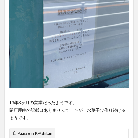
買い物
車
農業文化公園
道の駅
鉄道ジオラマ
閉店
閉院
開店
開店閉店
開店閉店まとめ
開院
韓国
韓国料理
音楽
飛行機
飲み物
高崎山
鰻
検索
13年3ヶ月の営業だったようです。
閉店理由の記載はありませんでしたが、お菓子は作り続ける
ようです。
Patisserie K-Ashikari
『閉店のお知らせ』