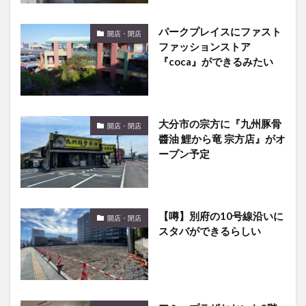
パークプレイスにファスト
開店・閉店
ファッションストア
『coca』ができるみたい
大分市の宗方に『九州豚骨
開店・閉店
醬油 鯉から竜 宗方店』がオ
ープン予定
【噂】別府の10号線沿いに
開店・閉店
スタバができるらしい
アミュプラザおおいた3階
開店・閉店
にpop up green by ヒビヤ