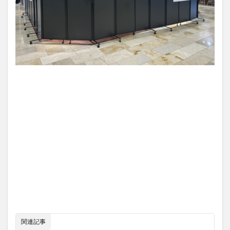
買い物
車
農業文化公園
道の駅
鉄道ジオラマ
閉店
閉院
開店
開店閉店
開店閉店まとめ
開院
韓国
韓国料理
音楽
飛行機
飲み物
高崎山
鰻
検索
関連記事