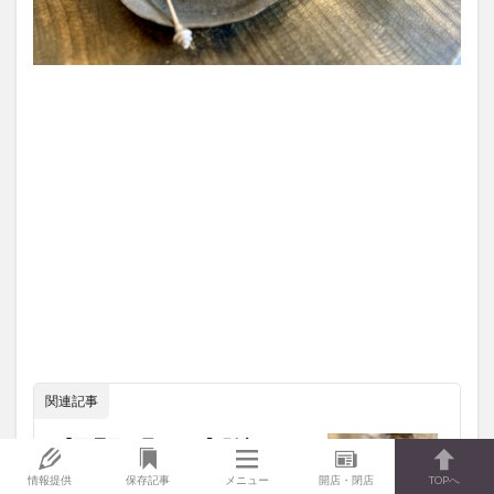
関連記事
【日曜日の昼さがり】別府にオー
プンした自家焙煎のコーヒーを楽
情報提供
保存記事
メニュー
開店・閉店
TOPへ