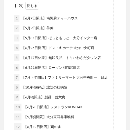
フルーツ
プレミアム商品券
プロレス
目次
ヘルシー
ペスカトーレ
ペット
1
【6月7日閉店】南阿蘇ティーハウス
ホーバークラフト
ミヤマキリシマ
ラクテンチ
2
【5月9日開店】芋伸
ラバーダック
ランチ
ラーメン
リニューアル
3
【5月31日閉店】ほっともっと 大分インター店
リンクスクエア
レトロ
レンタサイクル
中央町
中津市
中華料理
九重町
休業
4
【6月25日開店】ドン・キホーテ 大分中央町店
佐伯市
佐伯市ランチ
佐賀関
体験レポ
5
【6月17日休業】無印良品 トキハわさだタウン店
保護猫
催事
公園
冬
初詣
別府
6
【6月21日開店】ローソン別府駅前店
別府市
別府観光
古国府
古墳
古物
7
【7月下旬開店】ファミリーマート 大分中央町一丁目店
古着
台湾料理
和定食
和菓子
和食
8
【10月頃移転】諏訪の杜病院
国東市
地獄めぐり
城島高原パーク
壁画
9
【6月頃開店】創麺 茜六房
夏祭り
外貨両替機
大分みなと祭り
10
【6月23日閉店】レストランKUNITAKE
大分グルメ
大分スイーツ
大分ランチ
大分三好ヴァイセアドラー
大分市
大分市美術館
11
【9月頃開院】大分東耳鼻咽喉科
大分県
大分県立美術館
大分空港
大分駅
12
【6月12日開店】鶏の虜