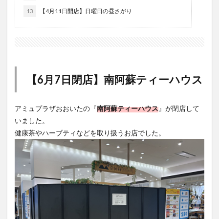
大分駅近く
大神ファーム
大谷翔平選手
13
【4月11日開店】日曜日の昼さがり
姫島村
子ども教室
子ども服
子育て
宇佐市
居酒屋
屋台
平和市民公園能楽堂
庄内町カフェ
府内
投票
挾間町
新幹線
新店
日出
日出町
日田市
昆虫食
【6月7日閉店】南阿蘇ティーハウス
明豊
書店
期間限定
本
杵築市
津久見市
海開き
温泉
湧水
湯布院
アミュプラザおおいたの『
南阿蘇ティーハウス
』が閉店して
滝
漢方
炭火焼き
焼き菓子
犬
いました。
玖珠郡
由布市
由布院
甲子園
石仏
健康茶やハーブティなどを取り扱うお店でした。
磨崖仏
祝祭の広場
神社
祭り
秋
移転
竹田
竹田市
竹田市ディナー
紅葉
絵本
自動販売機
自転車
臼杵市
舞台
芋
花
花火
茶碗蒸し
蕎麦
虹
衆議院選挙
複合公共施設
観光
観光スポット
話題
豊後大野
豊後大野市
豊後高田市