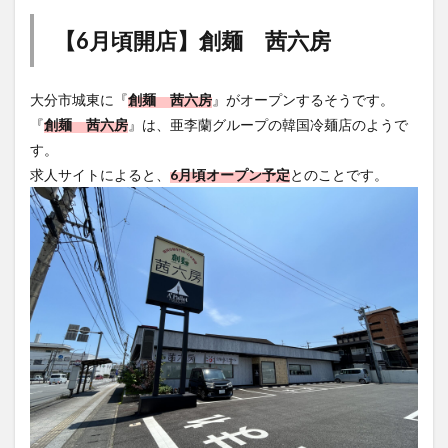
【6月頃開店】創麺 茜六房
大分市城東に『
創麺 茜六房
』がオープンするそうです。
『
創麺 茜六房
』は、亜李蘭グループの韓国冷麺店のようで
す。
求人サイトによると、
6月頃オープン予定
とのことです。