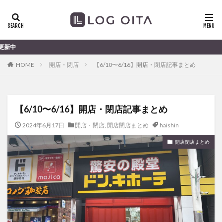
ランチ
開店
ディナー
花火
カテゴリー
大分のすこ〜し気になる話題
HOME
開店・閉店
【6/10〜6/16】開店・閉店記事まとめ
タグ
chocozap
DE
GW
haiashin
haishi
【6/10〜6/16】開店・閉店記事まとめ
haishin
haisin
haisnin
hasihin
hasishin
hishin
hqaishin
JR
kaiten
line
2024年6月17日
開店・閉店
,
開店閉店まとめ
haishin
OPA
Paypay
PR
TOKIPO
TOYOTA
開店閉店まとめ
あじさい
いちご
うみたまご
おでかけ
お土産
お弁当
かき氷
からあげ
くじゅう連山
ねとらぼ
ひまわり
ふるさと納税
まつり
まとめ
みかん
むし湯
わさだタウン
わったん