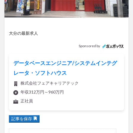
アイススケート
アウトドア
アサイーボウル
アフリカンサファリ
アミュプラザおおいた
アレンジレシピ
アートプラザ
イタリア料理
イベント
イルミネーション
インド料理
大分の最新求人
ウクライナ
オープン
カフェ
キャンプ
Sponsored by
グルメ
コストコ
コスモス
コンビニ
コース料理
コーヒー
サイゼリヤ
サウナ
データベースエンジニア/システムインテグ
ジェラート
ジゴロック
ジゴロック2025
レータ・ソフトハウス
ジャマイカ料理
ジャークチキン
スイーツ
株式会社フェアキャリアテック
スタバ
セレクトショップ
ソフトクリーム
年収312万円～960万円
チキンカレー
テイクアウト
テレビ
正社員
トキハ本店
ハロウィン
ハンバーガー
ハンバーグ
ハーモニーランド
パスタ
パフェ
記事を保存
パン
パーク
パークプレイス大分
ビアガーデン
ビール
ピザ
フェス