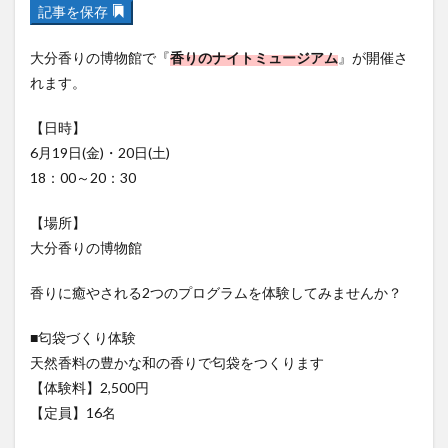
記事を保存
フルーツ
プレミアム商品券
プロレス
ヘルシー
ペスカトーレ
ペット
大分香りの博物館で『
香りのナイトミュージアム
』が開催さ
ホーバークラフト
ミヤマキリシマ
ラクテンチ
れます。
ラバーダック
ランチ
ラーメン
リニューアル
【日時】
リンクスクエア
レトロ
レンタサイクル
6月19日(金)・20日(土)
中央町
中津市
中華料理
九重町
休業
18：00～20：30
佐伯市
佐伯市ランチ
佐賀関
体験レポ
【場所】
保護猫
催事
公園
冬
初詣
別府
大分香りの博物館
別府市
別府観光
古国府
古墳
古物
古着
台湾料理
和定食
和菓子
和食
香りに癒やされる2つのプログラムを体験してみませんか？
国東市
地獄めぐり
城島高原パーク
壁画
■匂袋づくり体験
夏祭り
外貨両替機
大分みなと祭り
天然香料の豊かな和の香りで匂袋をつくります
大分グルメ
大分スイーツ
大分ランチ
【体験料】2,500円
大分三好ヴァイセアドラー
大分市
大分市美術館
【定員】16名
大分県
大分県立美術館
大分空港
大分駅