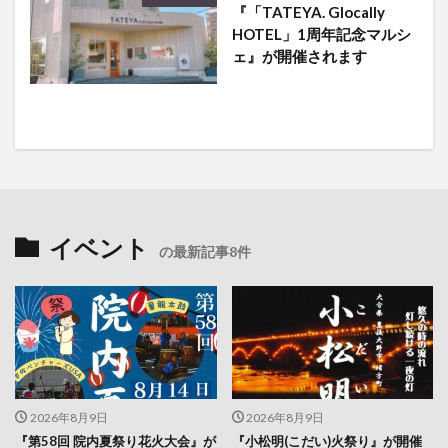
『「TATEYA. Glocally
HOTEL」1周年記念マルシ
ェ』が開催されます
イベント
の最新記事8件
2026年8月9日
2026年8月9日
『第58回 院内夏祭り花火大会』が
『小松明(こだい)火祭り』が開催