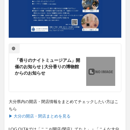
買い物
車
農業文化公園
道の駅
鉄道ジオラマ
閉店
閉院
開店
開店閉店
開店閉店まとめ
開院
韓国
韓国料理
音楽
飛行機
飲み物
高崎山
鰻
検索
「香りのナイトミュージアム」開
催のお知らせ | 大分香りの博物館
からのお知らせ
大分県内の開店・閉店情報をまとめてチェックしたい方はこ
ちら
▶ 大分の開店・閉店まとめを見る
LOG OITAでは「ここが開店/閉店してたよ」・「こんな大分