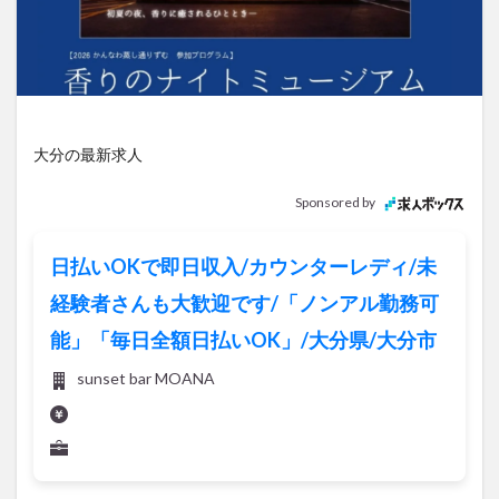
アイススケート
アウトドア
アサイーボウル
アフリカンサファリ
アミュプラザおおいた
アレンジレシピ
アートプラザ
イタリア料理
イベント
イルミネーション
インド料理
ウクライナ
オープン
カフェ
キャンプ
大分の最新求人
グルメ
コストコ
コスモス
コンビニ
Sponsored by
コース料理
コーヒー
サイゼリヤ
サウナ
ジェラート
ジゴロック
ジゴロック2025
日払いOKで即日収入/カウンターレディ/未
ジャマイカ料理
ジャークチキン
スイーツ
経験者さんも大歓迎です/「ノンアル勤務可
スタバ
セレクトショップ
ソフトクリーム
能」「毎日全額日払いOK」/大分県/大分市
チキンカレー
テイクアウト
テレビ
sunset bar MOANA
トキハ本店
ハロウィン
ハンバーガー
ハンバーグ
ハーモニーランド
パスタ
パフェ
パン
パーク
パークプレイス大分
ビアガーデン
ビール
ピザ
フェス