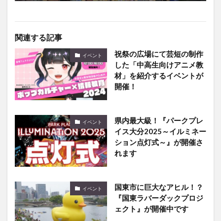
関連する記事
祝祭の広場にて芸短の制作
イベント
した「中高生向けアニメ教
材」を紹介するイベントが
開催！
県内最大級！『パークプレ
イベント
イス大分2025～イルミネー
ション点灯式～』が開催さ
れます
国東市に巨大なアヒル！？
イベント
『国東ラバーダックプロジ
ェクト』が開催中です