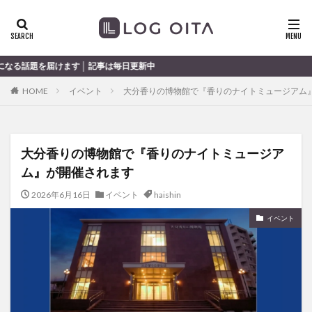
ランチ
開店
ディナー
花火
カテゴリー
 │ 記事は毎日更新中
HOME
イベント
大分香りの博物館で『香りのナイトミュージアム
タグ
chocozap
DE
GW
haiashin
haishi
大分香りの博物館で『香りのナイトミュージア
haishin
haisin
haisnin
hasihin
hasishin
ム』が開催されます
hishin
hqaishin
JR
kaiten
line
OPA
Paypay
PR
TOKIPO
TOYOTA
2026年6月16日
イベント
haishin
あじさい
いちご
うみたまご
おでかけ
イベント
お土産
お弁当
かき氷
からあげ
くじゅう連山
ねとらぼ
ひまわり
ふるさと納税
まつり
まとめ
みかん
むし湯
わさだタウン
わったん