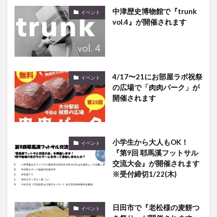
中津歴史博物館で『trunk
イベント
vol.4』が開催されます
4/17〜21にお部屋ラボ祝祭
イベント
の広場で「肉肉パーク」が
開催されます
小学生から大人もOK！
イベント
『第9回 耶馬溪フットサル
交流大会』が開催されます
※受付締切1/22(木)
日田市で『老松様の麦餅つ
イベント