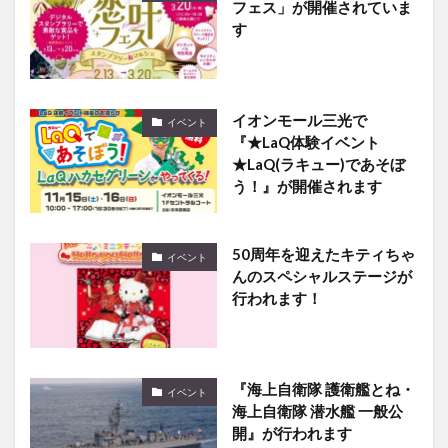
フェス」が開催されていま
す
イオンモール三光で
イベント
『★LaQ体験イベント
★LaQ(ラキュー)であそぼ
う！』が開催されます
50周年を迎えたキティちゃ
イベント
んのスペシャルステージが
行われます！
『海上自衛隊 護衛艦とね・
イベント
海上自衛隊 潜水艦 一般公
開』が行われます