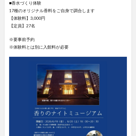
■香水づくり体験
大分駅近く
大神ファーム
大谷翔平選手
17種のオリジナル香料をご自身で調合します
姫島村
子ども教室
子ども服
子育て
【体験料】3,000円
宇佐市
居酒屋
屋台
平和市民公園能楽堂
【定員】27名
庄内町カフェ
府内
投票
挾間町
新幹線
※要事前予約
新店
日出
日出町
日田市
昆虫食
※体験料とは別に入館料が必要
明豊
書店
期間限定
本
杵築市
津久見市
海開き
温泉
湧水
湯布院
滝
漢方
炭火焼き
焼き菓子
犬
玖珠郡
由布市
由布院
甲子園
石仏
磨崖仏
祝祭の広場
神社
祭り
秋
移転
竹田
竹田市
竹田市ディナー
紅葉
絵本
自動販売機
自転車
臼杵市
舞台
芋
花
花火
茶碗蒸し
蕎麦
虹
衆議院選挙
複合公共施設
観光
観光スポット
話題
豊後大野
豊後大野市
豊後高田市