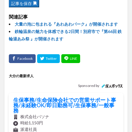
記事を保存
関連記事
大量の泡に包まれる『あわあわパーク』が開催されます
鉄輪温泉の魅力を体感できる2日間！別府市で『第66回 鉄
輪湯あみ祭 』が開催されます
大分の最新求人
Sponsored by
生保事務/生命保険会社での営業サポート事
務/未経験OK/即日勤務可/生保事務/一般事
務
株式会社パソナ
時給1,150円
派遣社員