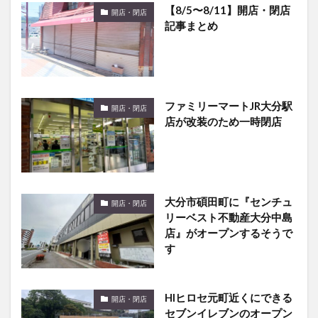
【8/5〜8/11】開店・閉店
開店・閉店
記事まとめ
ファミリーマートJR大分駅
開店・閉店
店が改装のため一時閉店
大分市碩田町に『センチュ
開店・閉店
リーベスト不動産大分中島
店』がオープンするそうで
す
HIヒロセ元町近くにできる
開店・閉店
セブンイレブンのオープン