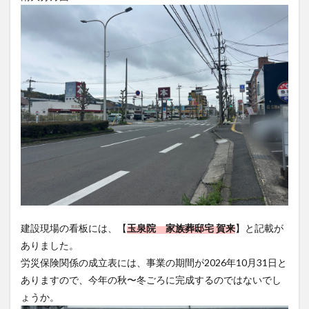
買い物
車
農業文化公園
道の駅
鉄道ジオラマ
閉店
閉院
開店
開店閉店
開店閉店まとめ
開院
韓国
韓国料理
音楽
飛行機
飲み物
高崎山
鰻
検索
建設現場の看板には、【
玉泉院 家族葬邸宅 賀来
】と記載が
ありました。
労災保険関係の成立表には、事業の期間が2026年10月31日と
ありますので、今年の秋〜冬ごろに完成するのではないでし
ょうか。