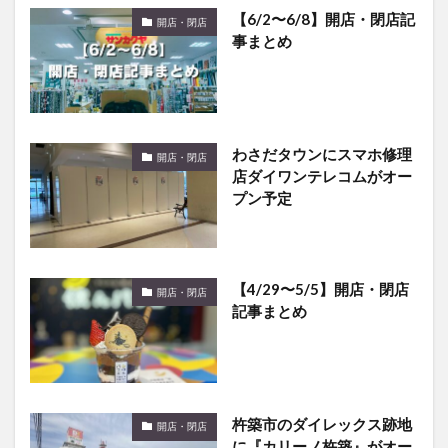
【6/2〜6/8】開店・閉店記
開店・閉店
事まとめ
わさだタウンにスマホ修理
開店・閉店
店ダイワンテレコムがオー
プン予定
【4/29〜5/5】開店・閉店
開店・閉店
記事まとめ
杵築市のダイレックス跡地
開店・閉店
に『カリーノ杵築』がオー