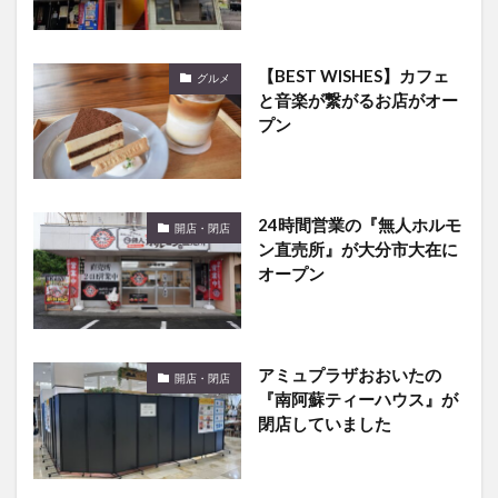
【BEST WISHES】カフェ
グルメ
と音楽が繋がるお店がオー
プン
24時間営業の『無人ホルモ
開店・閉店
ン直売所』が大分市大在に
オープン
アミュプラザおおいたの
開店・閉店
『南阿蘇ティーハウス』が
閉店していました