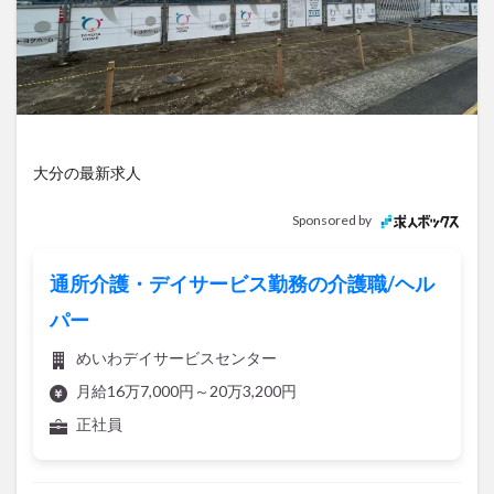
アイススケート
アウトドア
アサイーボウル
アフリカンサファリ
アミュプラザおおいた
アレンジレシピ
アートプラザ
イタリア料理
イベント
イルミネーション
インド料理
ウクライナ
オープン
カフェ
キャンプ
大分の最新求人
グルメ
コストコ
コスモス
コンビニ
コース料理
コーヒー
サイゼリヤ
サウナ
Sponsored by
ジェラート
ジゴロック
ジゴロック2025
ジャマイカ料理
ジャークチキン
スイーツ
通所介護・デイサービス勤務の介護職/ヘル
スタバ
セレクトショップ
ソフトクリーム
パー
チキンカレー
テイクアウト
テレビ
めいわデイサービスセンター
トキハ本店
ハロウィン
ハンバーガー
月給16万7,000円～20万3,200円
ハンバーグ
ハーモニーランド
パスタ
パフェ
正社員
パン
パーク
パークプレイス大分
ビアガーデン
ビール
ピザ
フェス