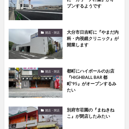
プンするようです
大分市日吉町に『やまだ内
開店・閉店
科・内視鏡クリニック』が
開業します
都町にハイボールのお店
開店・閉店
『HIGHBALL BAR 都
町′95』がオープンするみ
たい
別府市荘園の『まねきね
開店・閉店
こ』が閉店したみたい