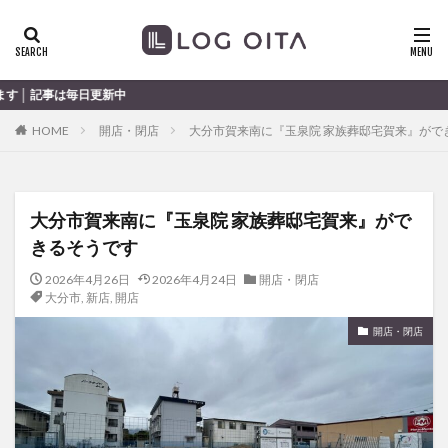
ランチ
開店
ディナー
花火
カテゴリー
HOME
開店・閉店
大分市賀来南に『玉泉院 家族葬邸宅賀来』がで
タグ
chocozap
DE
GW
haiashin
haishi
大分市賀来南に『玉泉院 家族葬邸宅賀来』がで
haishin
haisin
haisnin
hasihin
hasishin
きるそうです
hishin
hqaishin
JR
kaiten
line
OPA
Paypay
PR
TOKIPO
TOYOTA
2026年4月26日
2026年4月24日
開店・閉店
大分市
,
新店
,
開店
あじさい
いちご
うみたまご
おでかけ
開店・閉店
お土産
お弁当
かき氷
からあげ
くじゅう連山
ねとらぼ
ひまわり
ふるさと納税
まつり
まとめ
みかん
むし湯
わさだタウン
わったん