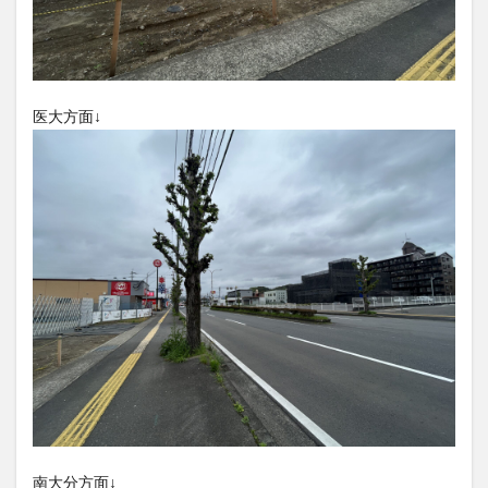
大分駅近く
大神ファーム
大谷翔平選手
姫島村
子ども教室
子ども服
子育て
宇佐市
居酒屋
屋台
平和市民公園能楽堂
庄内町カフェ
府内
投票
挾間町
新幹線
医大方面↓
新店
日出
日出町
日田市
昆虫食
明豊
書店
期間限定
本
杵築市
津久見市
海開き
温泉
湧水
湯布院
滝
漢方
炭火焼き
焼き菓子
犬
玖珠郡
由布市
由布院
甲子園
石仏
磨崖仏
祝祭の広場
神社
祭り
秋
移転
竹田
竹田市
竹田市ディナー
紅葉
絵本
自動販売機
自転車
臼杵市
舞台
芋
花
花火
茶碗蒸し
蕎麦
虹
衆議院選挙
複合公共施設
観光
観光スポット
話題
豊後大野
豊後大野市
豊後高田市
南大分方面↓