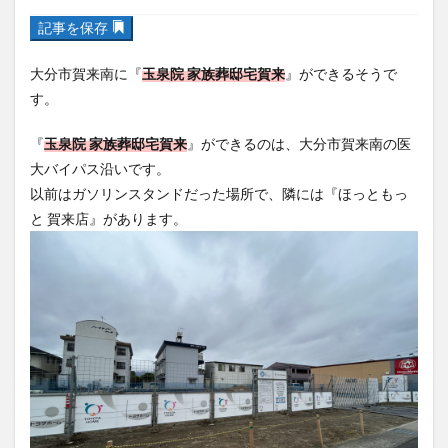
フルーツ
プレミアム商品券
プロレス
記事を保存
ヘルシー
ペスカトーレ
ペット
ホーバークラフト
ミヤマキリシマ
ラクテンチ
大分市賀来南に『
玉泉院 家族葬邸宅賀来
』ができるそうで
す。
ラバーダック
ランチ
ラーメン
リニューアル
リンクスクエア
レトロ
レンタサイクル
『
玉泉院 家族葬邸宅賀来
』ができるのは、大分市賀来南の医
中央町
中津市
中華料理
九重町
休業
大バイパス沿いです。
佐伯市
佐伯市ランチ
佐賀関
体験レポ
以前はガソリンスタンドだった場所で、隣には『ほっともっ
と 賀来店』があります。
保護猫
催事
公園
冬
初詣
別府
別府市
別府観光
古国府
古墳
古物
古着
台湾料理
和定食
和菓子
和食
国東市
地獄めぐり
城島高原パーク
壁画
夏祭り
外貨両替機
大分みなと祭り
大分グルメ
大分スイーツ
大分ランチ
大分三好ヴァイセアドラー
大分市
大分市美術館
大分県
大分県立美術館
大分空港
大分駅