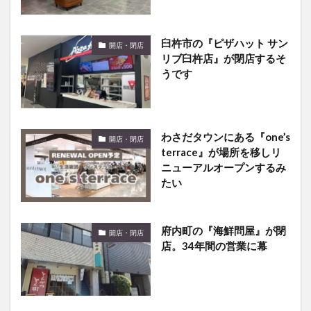
臼杵市の『ピザハット サン
開店・閉店
リブ臼杵店』が閉店するそ
うです
わさだタウンにある『one’s
開店・閉店
terrace』が場所を移しリ
ニューアルオープンするみ
たい
府内町の『海鮮問屋』が閉
開店・閉店
店。34年間の営業に幕