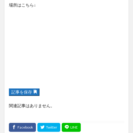
買い物
車
農業文化公園
道の駅
鉄道ジオラマ
閉店
閉院
開店
開店閉店
開店閉店まとめ
開院
韓国
韓国料理
音楽
飛行機
飲み物
高崎山
鰻
検索
記事を保存
関連記事はありません。