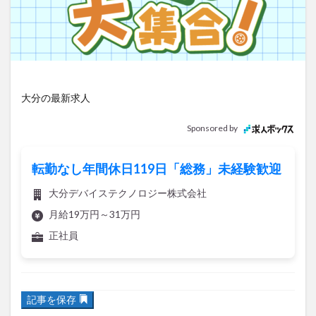
アイススケート
アウトドア
アサイーボウル
アフリカンサファリ
アミュプラザおおいた
アレンジレシピ
アートプラザ
イタリア料理
イベント
イルミネーション
インド料理
ウクライナ
オープン
カフェ
キャンプ
大分の最新求人
グルメ
コストコ
コスモス
コンビニ
Sponsored by
コース料理
コーヒー
サイゼリヤ
サウナ
ジェラート
ジゴロック
ジゴロック2025
転勤なし年間休日119日「総務」未経験歓迎
ジャマイカ料理
ジャークチキン
スイーツ
大分デバイステクノロジー株式会社
スタバ
セレクトショップ
ソフトクリーム
月給19万円～31万円
チキンカレー
テイクアウト
テレビ
正社員
トキハ本店
ハロウィン
ハンバーガー
ハンバーグ
ハーモニーランド
パスタ
パフェ
記事を保存
パン
パーク
パークプレイス大分
ビアガーデン
ビール
ピザ
フェス
城島高原パークで「
はたらくくるま大集合！
」イベントが開