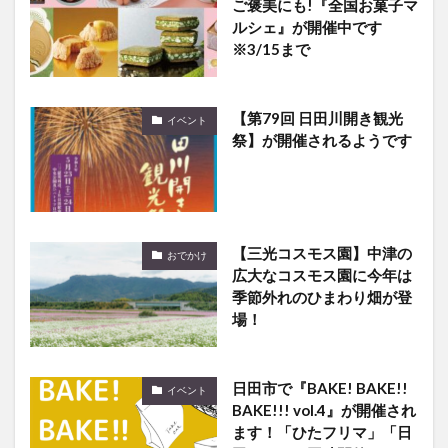
※3/15まで
【第79回 日田川開き観光
イベント
祭】が開催されるようです
【三光コスモス園】中津の
おでかけ
広大なコスモス園に今年は
季節外れのひまわり畑が登
場！
日田市で『BAKE! BAKE!!
イベント
BAKE!!! vol.4』が開催され
ます！「ひたフリマ」「日
田いち」と同時開催です