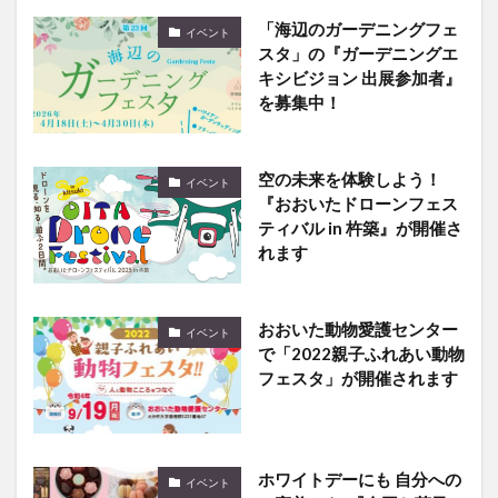
スタ」の『ガーデニングエ
キシビジョン 出展参加者』
を募集中！
空の未来を体験しよう！
イベント
『おおいたドローンフェス
ティバル in 杵築』が開催さ
れます
おおいた動物愛護センター
イベント
で「2022親子ふれあい動物
フェスタ」が開催されます
ホワイトデーにも 自分への
イベント
ご褒美にも!『全国お菓子マ
ルシェ︎』が開催中です