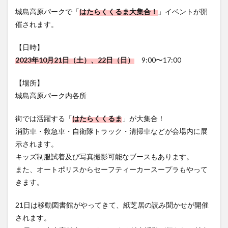
フルーツ
プレミアム商品券
プロレス
催されます。
ヘルシー
ペスカトーレ
ペット
【日時】
ホーバークラフト
ミヤマキリシマ
ラクテンチ
2023年10月21日（土）、22日（日）
9:00〜17:00
ラバーダック
ランチ
ラーメン
リニューアル
【場所】
リンクスクエア
レトロ
レンタサイクル
城島高原パーク内各所
中央町
中津市
中華料理
九重町
休業
佐伯市
佐伯市ランチ
佐賀関
体験レポ
街では活躍する「
はたらくくるま
」が大集合！
保護猫
催事
公園
冬
初詣
別府
消防車・救急車・自衛隊トラック・清掃車などが会場内に展
示されます。
別府市
別府観光
古国府
古墳
古物
キッズ制服試着及び写真撮影可能なブースもあります。
古着
台湾料理
和定食
和菓子
和食
また、オートポリスからセーフティーカースープラもやって
国東市
地獄めぐり
城島高原パーク
壁画
きます。
夏祭り
外貨両替機
大分みなと祭り
21日は移動図書館がやってきて、紙芝居の読み聞かせが開催
大分グルメ
大分スイーツ
大分ランチ
されます。
大分三好ヴァイセアドラー
大分市
大分市美術館
22日は、赤十字献血センターによる献血活動が行われ、献血
大分県
大分県立美術館
大分空港
大分駅
に協力された方にトミカのプレゼントや抽選で非売品献血バ