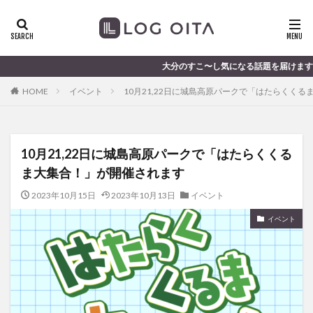
ランチ
開店
ディナー
花火
カテゴリー
大分のすこ〜し気になる話題を届けます │ 記事は毎日更
HOME
イベント
10月21,22日に城島高原パークで「はたらくく
タグ
chocozap
DE
GW
haiashin
haishi
10月21,22日に城島高原パークで「はたらくくる
haishin
haisin
haisnin
hasihin
hasishin
ま大集合！」が開催されます
hishin
hqaishin
JR
kaiten
line
OPA
Paypay
PR
TOKIPO
TOYOTA
2023年10月15日
2023年10月13日
イベント
あじさい
いちご
うみたまご
おでかけ
イベント
お土産
お弁当
かき氷
からあげ
くじゅう連山
ねとらぼ
ひまわり
ふるさと納税
まつり
まとめ
みかん
むし湯
わさだタウン
わったん