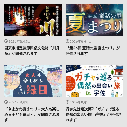
2026年8月5日
2026年8月4日
国東市指定無形民俗文化財『川舟
『第46回 童話の里 夏まつり』が
祭』が開催されます
開催されます
2026年8月3日
2026年8月3日
『きよかわ夏まつり～大人も楽し
行き先は運次第⁉『ガチャで巡る
める子ども縁日～』が開催されま
偶然の出会い旅 in宇佐』が開催さ
す
れます