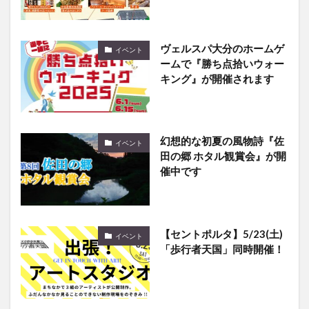
ヴェルスパ大分のホームゲ
イベント
ームで『勝ち点拾いウォー
キング』が開催されます
幻想的な初夏の風物詩『佐
イベント
田の郷 ホタル観賞会』が開
催中です
【セントポルタ】5/23(土)
イベント
「歩行者天国」同時開催！
「海辺のガーデニングフェ
イベント