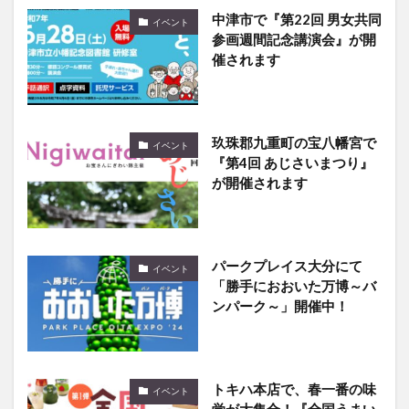
参画週間記念講演会』が開
催されます
玖珠郡九重町の宝八幡宮で
イベント
『第4回 あじさいまつり』
が開催されます
パークプレイス大分にて
イベント
「勝手におおいた万博～バ
ンパーク～」開催中！
トキハ本店で、春一番の味
イベント
覚が大集合！『全国うまい
もの大会』が開催されます