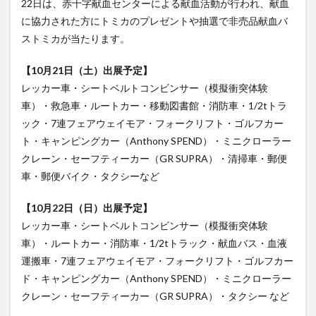
大分駅近く
大神ファーム
大谷翔平選手
ストミカが当たります。
姫島村
子ども教室
子ども服
子育て
【10月21日（土）出展予定】
宇佐市
居酒屋
屋台
平和市民公園能楽堂
レッカー車・シートベルトコンビンサー（模擬衝突体験
庄内町カフェ
府内
投票
挾間町
新幹線
車）・救急車・ルートカー・移動図書館・消防車・1/2tトラ
新店
日出
日出町
日田市
昆虫食
ック・7連フェアウェイモア・フォークリフト・ゴルフカー
明豊
書店
期間限定
本
杵築市
ト・キャンピングカー（Anthony SPEND）・ミニクローラー
クレーン・セーフティーカー（GR SUPRA）・清掃車・郵便
津久見市
海開き
温泉
湧水
湯布院
車・郵便バイク・タクシーなど
滝
漢方
炭火焼き
焼き菓子
犬
玖珠郡
由布市
由布院
甲子園
石仏
【10月22日（日）出展予定】
磨崖仏
祝祭の広場
神社
祭り
秋
レッカー車・シートベルトコンビンサー（模擬衝突体験
車）・ルートカー・消防車・1/2tトラック・献血バス・血液
移転
竹田
竹田市
竹田市ディナー
紅葉
運搬車・7連フェアウェイモア・フォークリフト・ゴルフカー
絵本
自動販売機
自転車
臼杵市
舞台
ド・キャンピングカー（Anthony SPEND）・ミニクローラー
芋
花
花火
茶碗蒸し
蕎麦
虹
クレーン・セーフティーカー（GR SUPRA）・タクシー など
衆議院選挙
複合公共施設
観光
観光スポット
場所はこちら↓
話題
豊後大野
豊後大野市
豊後高田市