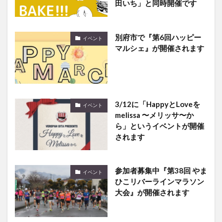
別府市で『第6回ハッピー
イベント
マルシェ』が開催されます
3/12に「HappyとLoveを
イベント
melissa 〜メリッサ〜か
ら」というイベントが開催
されます
参加者募集中『第38回 やま
イベント
ひこリバーラインマラソン
大会』が開催されます
アミュプラザおおいた1階
イベント