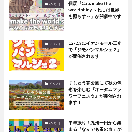
個展『Cats make the
イベント
world shiny ～ねこは世界
を照らす～』が開催中です
12/2,3にイオンモール三光
イベント
で「ジモパンマルシェ２」
が開催されます
くじゅう花公園にて秋の色
イベント
彩を楽しむ『オータムフラ
ワーフェスタ』が開催され
ます！
半年振り！九州一円から集
イベント
まる『なんでも蚤の市』が