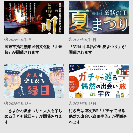
2026年8月5日
2026年8月4日
国東市指定無形民俗文化財『川舟
『第46回 童話の里 夏まつり』が
祭』が開催されます
開催されます
2026年8月3日
2026年8月3日
『きよかわ夏まつり～大人も楽し
行き先は運次第⁉『ガチャで巡る
める子ども縁日～』が開催されま
偶然の出会い旅 in宇佐』が開催さ
す
れます