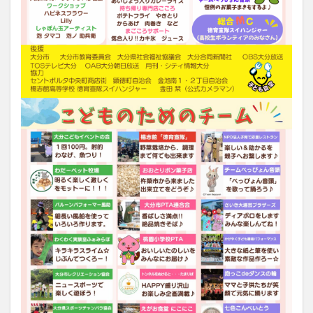
買い物
車
農業文化公園
道の駅
鉄道ジオラマ
閉店
閉院
開店
開店閉店
開店閉店まとめ
開院
韓国
韓国料理
音楽
飛行機
飲み物
高崎山
鰻
検索