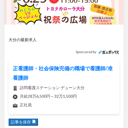
アイススケート
アウトドア
アサイーボウル
アフリカンサファリ
アミュプラザおおいた
アレンジレシピ
アートプラザ
イタリア料理
イベント
イルミネーション
インド料理
ウクライナ
オープン
カフェ
キャンプ
大分の最新求人
グルメ
コストコ
コスモス
コンビニ
Sponsored by
コース料理
コーヒー
サイゼリヤ
サウナ
ジェラート
ジゴロック
ジゴロック2025
正看護師・社会保険完備の職場で看護師/准
ジャマイカ料理
ジャークチキン
スイーツ
看護師
スタバ
セレクトショップ
ソフトクリーム
訪問看護ステーション デューン大分
チキンカレー
テイクアウト
テレビ
月給28万6,500円～32万1,500円
トキハ本店
ハロウィン
ハンバーガー
正社員
ハンバーグ
ハーモニーランド
パスタ
パフェ
パン
パーク
パークプレイス大分
記事を保存
ビアガーデン
ビール
ピザ
フェス