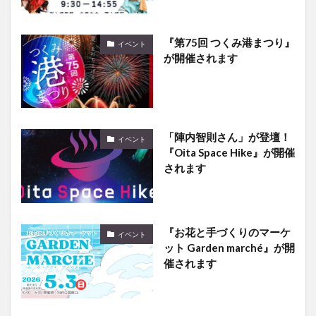
『第75回 つくみ港まつり』
イベント
が開催されます
「陣内智則さん」が登壇！
イベント
『Oita Space Hike』が開催
されます
『お花と手づくりのマーケ
イベント
ット Garden marché』が開
催されます