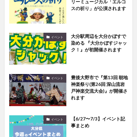
リーミュージカル「エルコ
スの祈り」が公演されます
大分駅周辺を大分かぼすで
イベント
染める 『大分かぼすジャッ
ク！』が初開催されます
豊後大野市で『第13回 朝地
イベント
神楽祭り(第26回 深山流岩
戸神楽交流大会)』が開催さ
れます
【6/27〜7/3】イベント記
イベント
事まとめ