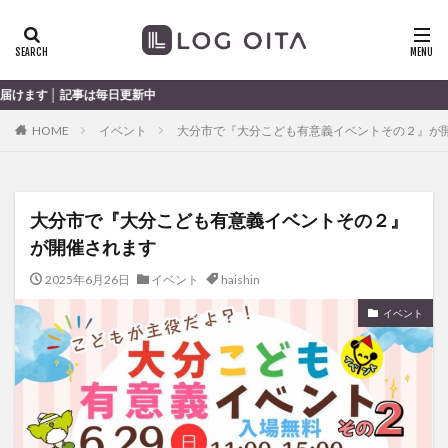
ランチ
開店
ディナー
花火
カテゴリー
毎日更新中
HOME
イベント
大分市で『大分こども有意義イベントその２』が
タグ
chocozap
DE
GW
haiashin
haishi
大分市で『大分こども有意義イベントその２』
haishin
haisin
haisnin
hasihin
hasishin
が開催されます
hishin
hqaishin
JR
kaiten
line
OPA
Paypay
PR
TOKIPO
TOYOTA
2025年6月26日
イベント
haishin
あじさい
いちご
うみたまご
おでかけ
イベント
お土産
お弁当
かき氷
からあげ
くじゅう連山
ねとらぼ
ひまわり
ふるさと納税
まつり
まとめ
みかん
むし湯
わさだタウン
わったん