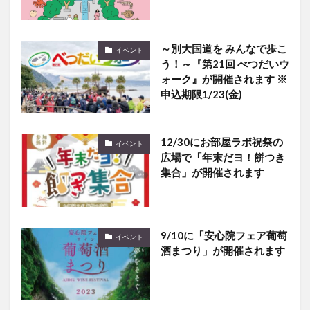
～別大国道を みんなで歩こ
イベント
う！～『第21回 べつだいウ
ォーク』が開催されます ※
申込期限1/23(金)
12/30にお部屋ラボ祝祭の
イベント
広場で「年末だヨ！餅つき
集合」が開催されます
9/10に「安心院フェア葡萄
イベント
酒まつり」が開催されます