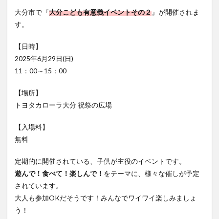
フルーツ
プレミアム商品券
プロレス
大分市で『
大分こども有意義イベントその２
』が開催されま
ヘルシー
ペスカトーレ
ペット
す。
ホーバークラフト
ミヤマキリシマ
ラクテンチ
【日時】
ラバーダック
ランチ
ラーメン
リニューアル
2025年6月29日(日)
リンクスクエア
レトロ
レンタサイクル
11：00～15：00
中央町
中津市
中華料理
九重町
休業
【場所】
佐伯市
佐伯市ランチ
佐賀関
体験レポ
トヨタカローラ大分 祝祭の広場
保護猫
催事
公園
冬
初詣
別府
別府市
別府観光
古国府
古墳
古物
【入場料】
古着
台湾料理
和定食
和菓子
和食
無料
国東市
地獄めぐり
城島高原パーク
壁画
定期的に開催されている、子供が主役のイベントです。
夏祭り
外貨両替機
大分みなと祭り
遊んで！食べて！楽しんで！
をテーマに、様々な催しが予定
大分グルメ
大分スイーツ
大分ランチ
されています。
大分三好ヴァイセアドラー
大分市
大分市美術館
大人も参加OKだそうです！みんなでワイワイ楽しみましょ
う！
大分県
大分県立美術館
大分空港
大分駅