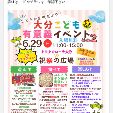
詳細は、HPやチラシをご確認下さい。
大分駅近く
大神ファーム
大谷翔平選手
姫島村
子ども教室
子ども服
子育て
宇佐市
居酒屋
屋台
平和市民公園能楽堂
庄内町カフェ
府内
投票
挾間町
新幹線
新店
日出
日出町
日田市
昆虫食
明豊
書店
期間限定
本
杵築市
津久見市
海開き
温泉
湧水
湯布院
滝
漢方
炭火焼き
焼き菓子
犬
玖珠郡
由布市
由布院
甲子園
石仏
磨崖仏
祝祭の広場
神社
祭り
秋
移転
竹田
竹田市
竹田市ディナー
紅葉
絵本
自動販売機
自転車
臼杵市
舞台
芋
花
花火
茶碗蒸し
蕎麦
虹
衆議院選挙
複合公共施設
観光
観光スポット
話題
豊後大野
豊後大野市
豊後高田市