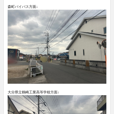
大分駅近く
大神ファーム
大谷翔平選手
森町バイパス方面↓
姫島村
子ども教室
子ども服
子育て
宇佐市
居酒屋
屋台
平和市民公園能楽堂
庄内町カフェ
府内
投票
挾間町
新幹線
新店
日出
日出町
日田市
昆虫食
明豊
書店
期間限定
本
杵築市
津久見市
海開き
温泉
湧水
湯布院
滝
漢方
炭火焼き
焼き菓子
犬
玖珠郡
由布市
由布院
甲子園
石仏
磨崖仏
祝祭の広場
神社
祭り
秋
移転
竹田
竹田市
竹田市ディナー
紅葉
絵本
自動販売機
自転車
臼杵市
舞台
大分県立鶴崎工業高等学校方面↓
芋
花
花火
茶碗蒸し
蕎麦
虹
衆議院選挙
複合公共施設
観光
観光スポット
話題
豊後大野
豊後大野市
豊後高田市