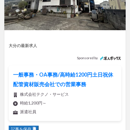
アイススケート
アウトドア
アサイーボウル
アフリカンサファリ
アミュプラザおおいた
アレンジレシピ
アートプラザ
イタリア料理
イベント
イルミネーション
インド料理
ウクライナ
オープン
カフェ
キャンプ
大分の最新求人
グルメ
コストコ
コスモス
コンビニ
コース料理
コーヒー
サイゼリヤ
サウナ
Sponsored by
ジェラート
ジゴロック
ジゴロック2025
ジャマイカ料理
ジャークチキン
スイーツ
一般事務・OA事務/高時給1200円土日祝休
スタバ
セレクトショップ
ソフトクリーム
配管資材販売会社での営業事務
チキンカレー
テイクアウト
テレビ
株式会社テクノ・サービス
トキハ本店
ハロウィン
ハンバーガー
時給1,200円～
ハンバーグ
ハーモニーランド
パスタ
パフェ
派遣社員
パン
パーク
パークプレイス大分
ビアガーデン
ビール
ピザ
フェス
記事を保存