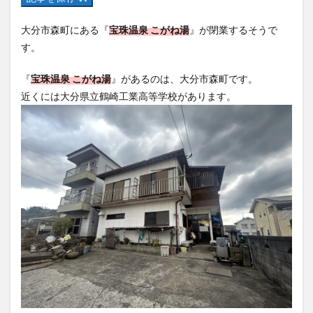
フルーツ
プレミアム商品券
プロレス
大分市森町にある『
宝珠温泉 こがね湯
』が閉業するそうで
ヘルシー
ペスカトーレ
ペット
す。
ホーバークラフト
ミヤマキリシマ
ラクテンチ
ラバーダック
ランチ
ラーメン
リニューアル
『
宝珠温泉 こがね湯
』があるのは、大分市森町です。
リンクスクエア
レトロ
レンタサイクル
近くには大分県立鶴崎工業高等学校があります。
中央町
中津市
中華料理
九重町
休業
佐伯市
佐伯市ランチ
佐賀関
体験レポ
保護猫
催事
公園
冬
初詣
別府
別府市
別府観光
古国府
古墳
古物
古着
台湾料理
和定食
和菓子
和食
国東市
地獄めぐり
城島高原パーク
壁画
夏祭り
外貨両替機
大分みなと祭り
大分グルメ
大分スイーツ
大分ランチ
大分三好ヴァイセアドラー
大分市
大分市美術館
大分県
大分県立美術館
大分空港
大分駅