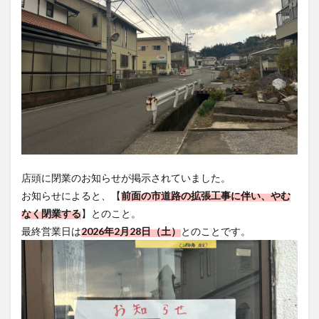
買い物
車
農業文化公園
道の駅
鉄道ジオラマ
閉店
閉院
開店
開店閉店
開店閉店まとめ
開院
韓国
韓国料理
音楽
飛行機
飲み物
高崎山
鰻
検索
店頭に閉業のお知らせが掲示されていました。
お知らせによると、【
前面の市道路の拡張工事に伴い、やむ
なく閉業する
】とのこと。
最終営業日は
2026年2月28日（土）
とのことです。