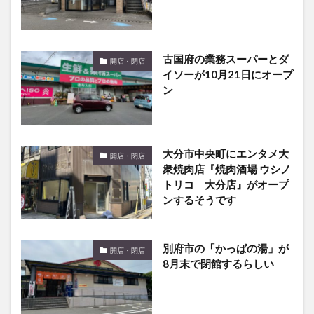
古国府の業務スーパーとダ
開店・閉店
イソーが10月21日にオープ
ン
大分市中央町にエンタメ大
開店・閉店
衆焼肉店『焼肉酒場 ウシノ
トリコ 大分店』がオープ
ンするそうです
別府市の「かっぱの湯」が
開店・閉店
8月末で閉館するらしい