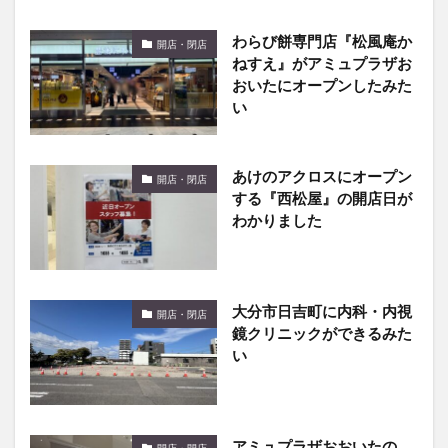
わらび餅専門店『松風庵か
開店・閉店
ねすえ』がアミュプラザお
おいたにオープンしたみた
い
あけのアクロスにオープン
開店・閉店
する『西松屋』の開店日が
わかりました
大分市日吉町に内科・内視
開店・閉店
鏡クリニックができるみた
い
アミュプラザおおいたの