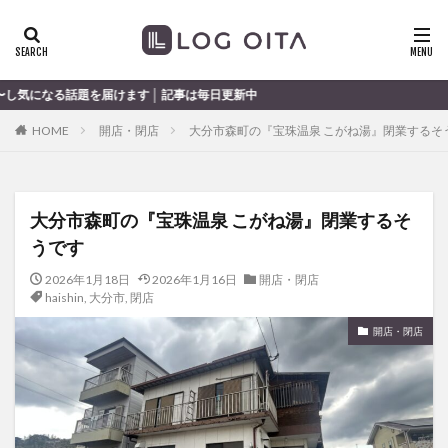
ランチ
開店
ディナー
花火
カテゴリー
す │ 記事は毎日更新中
HOME
開店・閉店
大分市森町の『宝珠温泉 こがね湯』閉業するそ
タグ
chocozap
DE
GW
haiashin
haishi
大分市森町の『宝珠温泉 こがね湯』閉業するそ
haishin
haisin
haisnin
hasihin
hasishin
うです
hishin
hqaishin
JR
kaiten
line
OPA
Paypay
PR
TOKIPO
TOYOTA
2026年1月18日
2026年1月16日
開店・閉店
haishin
,
大分市
,
閉店
あじさい
いちご
うみたまご
おでかけ
開店・閉店
お土産
お弁当
かき氷
からあげ
くじゅう連山
ねとらぼ
ひまわり
ふるさと納税
まつり
まとめ
みかん
むし湯
わさだタウン
わったん