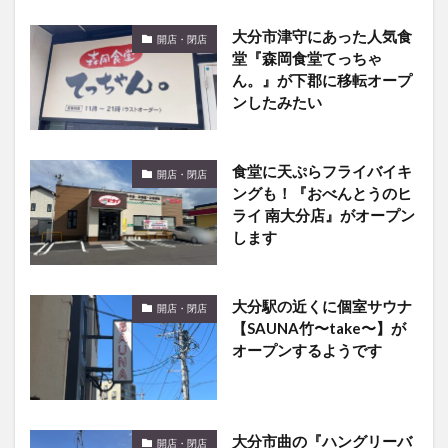
大分市津守にあった人気食
開店・閉店
堂『森岡食堂てっちゃ
ん。』が下郡に移転オープ
ンしたみたい
食堂に天ぷらフライバイキ
開店・閉店
ングも！『おべんとうのヒ
ライ 南大分店』がオープン
します
大分駅の近くに個室サウナ
開店・閉店
【SAUNA竹〜take〜】が
オープンするようです
大分市曲の『ハングリーバ
開店・閉店