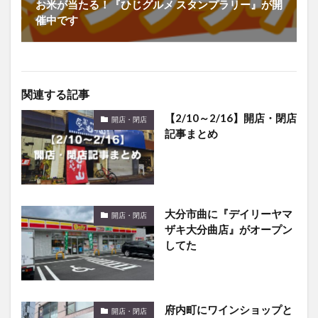
お米が当たる！『ひじグルメ スタンプラリー』が開
催中です
関連する記事
【2/10～2/16】開店・閉店
開店・閉店
記事まとめ
大分市曲に『デイリーヤマ
開店・閉店
ザキ大分曲店』がオープン
してた
府内町にワインショップと
開店・閉店