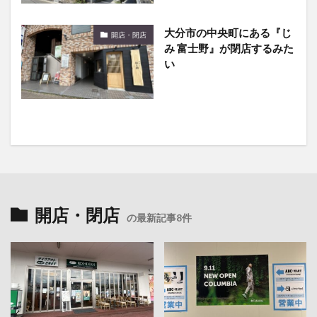
大分市の中央町にある『じ
開店・閉店
み 富士野』が閉店するみた
い
開店・閉店
の最新記事8件