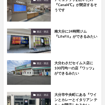
開店・閉店
『Canal4℃』が閉店するそ
うです
南大分に24時間ジム
開店・閉店
『LifeFit』ができるみたい
大分わさだセイムス店に
開店・閉店
100円均一の店『ワッツ』
ができるみたい
大分市中央町にある『ワイ
開店・閉店
ンとカレーとイタリアン テ
ル』が閉店したみたい