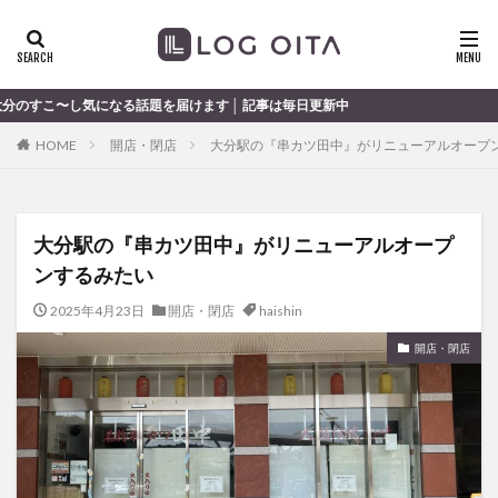
ランチ
開店
ディナー
花火
カテゴリー
題を届けます │ 記事は毎日更新中
HOME
開店・閉店
大分駅の『串カツ田中』がリニューアルオープ
タグ
chocozap
DE
GW
haiashin
haishi
大分駅の『串カツ田中』がリニューアルオープ
haishin
haisin
haisnin
hasihin
hasishin
ンするみたい
hishin
hqaishin
JR
kaiten
line
OPA
Paypay
PR
TOKIPO
TOYOTA
2025年4月23日
開店・閉店
haishin
あじさい
いちご
うみたまご
おでかけ
開店・閉店
お土産
お弁当
かき氷
からあげ
くじゅう連山
ねとらぼ
ひまわり
ふるさと納税
まつり
まとめ
みかん
むし湯
わさだタウン
わったん