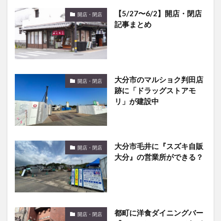
【5/27〜6/2】開店・閉店
開店・閉店
記事まとめ
大分市のマルショク判田店
開店・閉店
跡に「ドラッグストアモ
リ」が建設中
大分市毛井に『スズキ自販
開店・閉店
大分』の営業所ができる？
都町に洋食ダイニングバー
開店・閉店