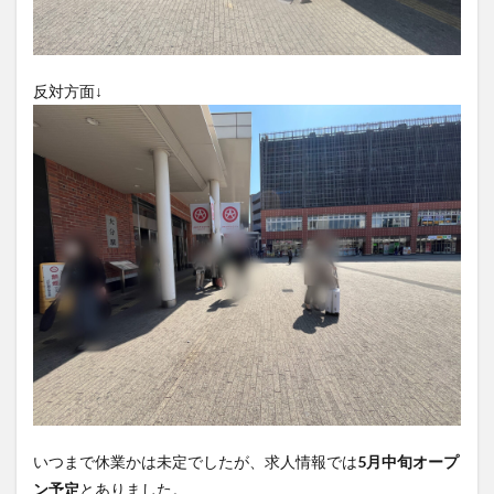
買い物
車
農業文化公園
道の駅
鉄道ジオラマ
閉店
閉院
開店
開店閉店
開店閉店まとめ
開院
韓国
韓国料理
反対方面↓
音楽
飛行機
飲み物
高崎山
鰻
検索
いつまで休業かは未定でしたが、求人情報では
5月中旬オープ
ン予定
とありました。