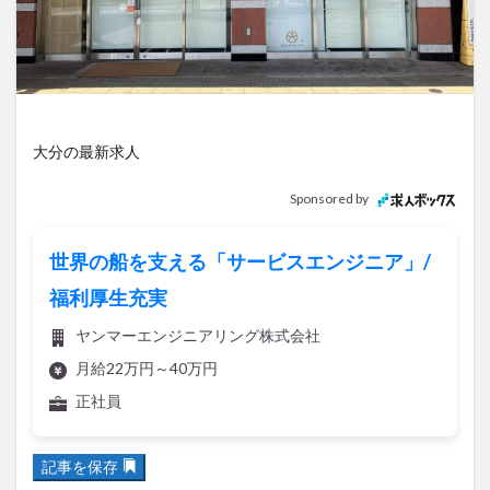
アイススケート
アウトドア
アサイーボウル
アフリカンサファリ
アミュプラザおおいた
アレンジレシピ
アートプラザ
イタリア料理
イベント
イルミネーション
インド料理
ウクライナ
オープン
カフェ
キャンプ
大分の最新求人
グルメ
コストコ
コスモス
コンビニ
Sponsored by
コース料理
コーヒー
サイゼリヤ
サウナ
ジェラート
ジゴロック
ジゴロック2025
世界の船を支える「サービスエンジニア」/
ジャマイカ料理
ジャークチキン
スイーツ
福利厚生充実
スタバ
セレクトショップ
ソフトクリーム
ヤンマーエンジニアリング株式会社
チキンカレー
テイクアウト
テレビ
月給22万円～40万円
トキハ本店
ハロウィン
ハンバーガー
正社員
ハンバーグ
ハーモニーランド
パスタ
パフェ
パン
パーク
パークプレイス大分
記事を保存
ビアガーデン
ビール
ピザ
フェス