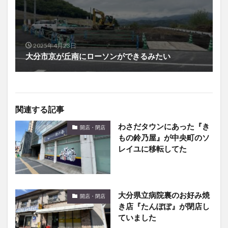
2025年4月23日
大分市京が丘南にローソンができるみたい
関連する記事
わさだタウンにあった『き
開店・閉店
もの鈴乃屋』が中央町のソ
レイユに移転してた
大分県立病院裏のお好み焼
開店・閉店
き店『たんぽぽ』が閉店し
ていました