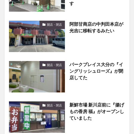
す
阿部甘商店の中判田本店が
開店・閉店
光吉に移転するみたい
パークプレイス大分の『イ
開店・閉店
ングリッシュローズ』が閉
店してた
新鮮市場 新川店前に『揚げ
開店・閉店
もの香房 福』がオープンし
ていました