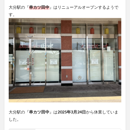
フルーツ
プレミアム商品券
プロレス
大分駅の『
串カツ田中
』はリニューアルオープンするようで
ヘルシー
ペスカトーレ
ペット
す。
ホーバークラフト
ミヤマキリシマ
ラクテンチ
ラバーダック
ランチ
ラーメン
リニューアル
リンクスクエア
レトロ
レンタサイクル
中央町
中津市
中華料理
九重町
休業
佐伯市
佐伯市ランチ
佐賀関
体験レポ
保護猫
催事
公園
冬
初詣
別府
別府市
別府観光
古国府
古墳
古物
古着
台湾料理
和定食
和菓子
和食
国東市
地獄めぐり
城島高原パーク
壁画
夏祭り
外貨両替機
大分みなと祭り
大分グルメ
大分スイーツ
大分ランチ
大分駅の『
串カツ田中
』は
2025年3月24日
から休業していま
大分三好ヴァイセアドラー
大分市
大分市美術館
した。
大分県
大分県立美術館
大分空港
大分駅