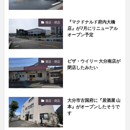
『マクドナルド府内大橋
開店・閉店
店』が7月にリニューアル
オープン予定
ピザ・ウイリー 大分南店が
開店・閉店
閉店したみたい
大分市古国府に『居酒屋 山
開店・閉店
本』がオープンしたそうで
す