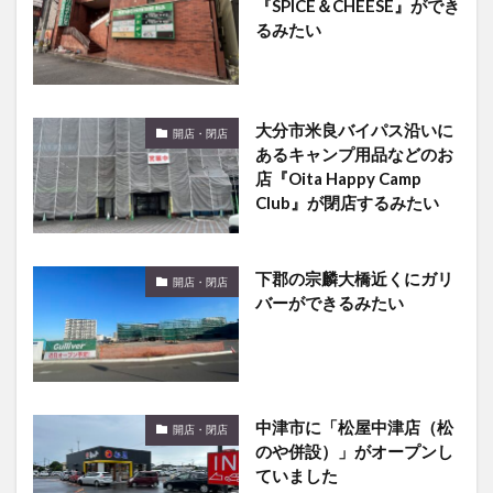
『SPICE＆CHEESE』ができ
るみたい
大分市米良バイパス沿いに
開店・閉店
あるキャンプ用品などのお
店『Oita Happy Camp
Club』が閉店するみたい
下郡の宗麟大橋近くにガリ
開店・閉店
バーができるみたい
中津市に「松屋中津店（松
開店・閉店
のや併設）」がオープンし
ていました