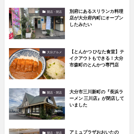
別府にあるスリランカ料理
開店・閉店
店が大分府内町にオープン
したみたい
【とんかつ ひなた食堂】テ
大分グルメ
イクアウトもできる！大分
市森町のとんかつ専門店
大分市三川新町の『長浜ラ
開店・閉店
ーメン 三川店』が閉店して
いました
アミュプラザおおいたの
開店・閉店