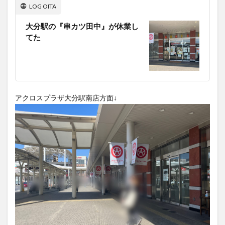
LOG OITA
大分駅近く
大神ファーム
大谷翔平選手
姫島村
子ども教室
子ども服
子育て
大分駅の『串カツ田中』が休業し
てた
宇佐市
居酒屋
屋台
平和市民公園能楽堂
庄内町カフェ
府内
投票
挾間町
新幹線
新店
日出
日出町
日田市
昆虫食
明豊
書店
期間限定
本
杵築市
アクロスプラザ大分駅南店方面↓
津久見市
海開き
温泉
湧水
湯布院
滝
漢方
炭火焼き
焼き菓子
犬
玖珠郡
由布市
由布院
甲子園
石仏
磨崖仏
祝祭の広場
神社
祭り
秋
移転
竹田
竹田市
竹田市ディナー
紅葉
絵本
自動販売機
自転車
臼杵市
舞台
芋
花
花火
茶碗蒸し
蕎麦
虹
衆議院選挙
複合公共施設
観光
観光スポット
話題
豊後大野
豊後大野市
豊後高田市