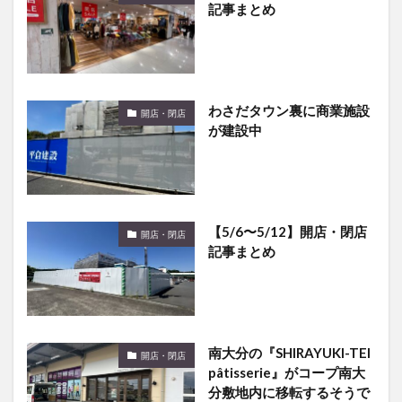
記事まとめ
わさだタウン裏に商業施設
開店・閉店
が建設中
【5/6〜5/12】開店・閉店
開店・閉店
記事まとめ
南大分の『SHIRAYUKI-TEI
開店・閉店
pâtisserie』がコープ南大
分敷地内に移転するそうで