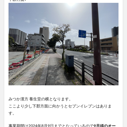
大分駅近く
大神ファーム
大谷翔平選手
姫島村
子ども教室
子ども服
子育て
宇佐市
居酒屋
屋台
平和市民公園能楽堂
庄内町カフェ
府内
投票
挾間町
新幹線
新店
日出
日出町
日田市
昆虫食
明豊
書店
期間限定
本
杵築市
津久見市
海開き
温泉
湧水
湯布院
滝
漢方
炭火焼き
焼き菓子
犬
玖珠郡
由布市
由布院
甲子園
石仏
磨崖仏
祝祭の広場
神社
祭り
秋
移転
竹田
竹田市
竹田市ディナー
紅葉
絵本
自動販売機
自転車
臼杵市
舞台
みつか漢方 養生堂の横となります。
ここより少し下郡方面に向かうとセブンイレブンはありま
芋
花
花火
茶碗蒸し
蕎麦
虹
す。
衆議院選挙
複合公共施設
観光
観光スポット
話題
豊後大野
豊後大野市
豊後高田市
事業期間は2024年8月9日までとなっているので
9月頃のオー