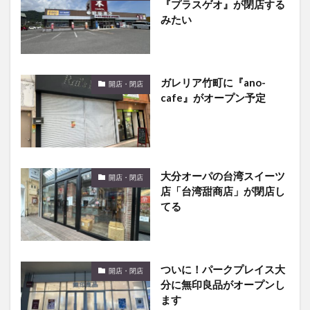
『プラスゲオ』が閉店する
みたい
ガレリア竹町に『ano-
開店・閉店
cafe』がオープン予定
大分オーパの台湾スイーツ
開店・閉店
店「台湾甜商店」が閉店し
てる
ついに！パークプレイス大
開店・閉店
分に無印良品がオープンし
ます