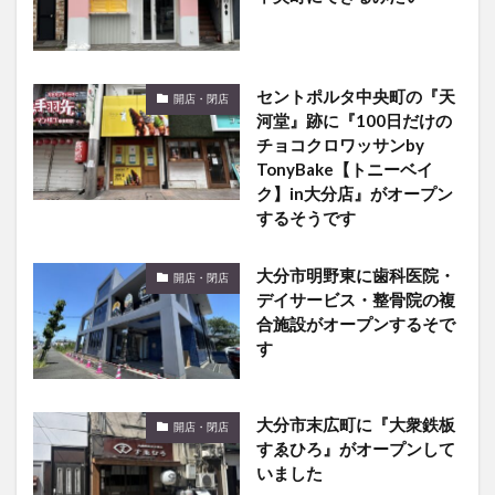
セントポルタ中央町の『天
開店・閉店
河堂』跡に『100日だけの
チョコクロワッサンby
TonyBake【トニーベイ
ク】in大分店』がオープン
するそうです
大分市明野東に歯科医院・
開店・閉店
デイサービス・整骨院の複
合施設がオープンするそで
す
大分市末広町に『大衆鉄板
開店・閉店
すゑひろ』がオープンして
いました