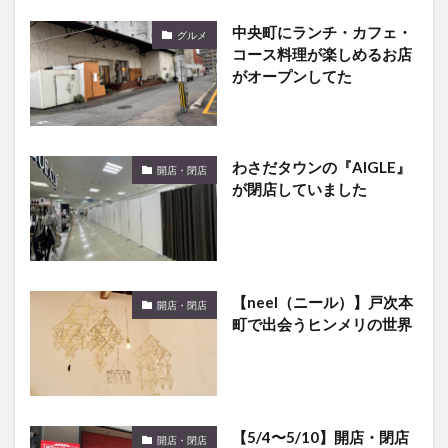
中央町にランチ・カフェ・
グルメ
コース料理が楽しめるお店
がオープンしてた
わさだタウンの『AIGLE』
開店・閉店
が閉店していました
【neel（ニール）】戸次本
開店・閉店
町で出会うヒンメリの世界
【5/4〜5/10】開店・閉店
開店・閉店