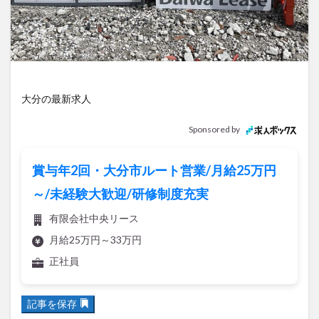
アイススケート
アウトドア
アサイーボウル
アフリカンサファリ
アミュプラザおおいた
アレンジレシピ
アートプラザ
イタリア料理
イベント
イルミネーション
インド料理
ウクライナ
オープン
カフェ
キャンプ
大分の最新求人
グルメ
コストコ
コスモス
コンビニ
Sponsored by
コース料理
コーヒー
サイゼリヤ
サウナ
ジェラート
ジゴロック
ジゴロック2025
賞与年2回・大分市ルート営業/月給25万円
ジャマイカ料理
ジャークチキン
スイーツ
～/未経験大歓迎/研修制度充実
スタバ
セレクトショップ
ソフトクリーム
有限会社中央リース
チキンカレー
テイクアウト
テレビ
月給25万円～33万円
トキハ本店
ハロウィン
ハンバーガー
正社員
ハンバーグ
ハーモニーランド
パスタ
パフェ
パン
パーク
パークプレイス大分
記事を保存
ビアガーデン
ビール
ピザ
フェス