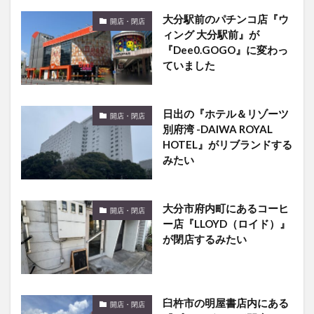
大分駅前のパチンコ店『ウ
開店・閉店
ィング 大分駅前』が
『Dee0.GOGO』に変わっ
ていました
日出の『ホテル＆リゾーツ
開店・閉店
別府湾 -DAIWA ROYAL
HOTEL』がリブランドする
みたい
大分市府内町にあるコーヒ
開店・閉店
ー店『LLOYD（ロイド）』
が閉店するみたい
臼杵市の明屋書店内にある
開店・閉店