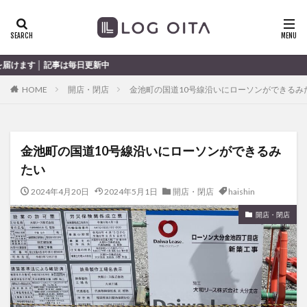
ランチ
開店
ディナー
花火
カテゴリー
毎日更新中
HOME
開店・閉店
金池町の国道10号線沿いにローソンができるみ
タグ
chocozap
DE
GW
haiashin
haishi
金池町の国道10号線沿いにローソンができるみ
haishin
haisin
haisnin
hasihin
hasishin
たい
hishin
hqaishin
JR
kaiten
line
OPA
Paypay
PR
TOKIPO
TOYOTA
2024年4月20日
2024年5月1日
開店・閉店
haishin
あじさい
いちご
うみたまご
おでかけ
開店・閉店
お土産
お弁当
かき氷
からあげ
くじゅう連山
ねとらぼ
ひまわり
ふるさと納税
まつり
まとめ
みかん
むし湯
わさだタウン
わったん