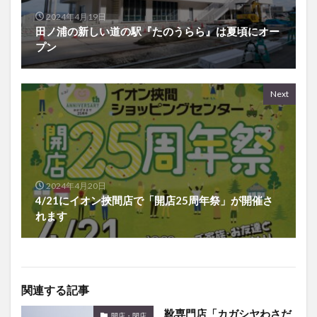
2024年4月19日
田ノ浦の新しい道の駅『たのうらら』は夏頃にオー
プン
Next
2024年4月20日
4/21にイオン挾間店で「開店25周年祭」が開催さ
れます
関連する記事
靴専門店「カガシヤわさだ
開店・閉店