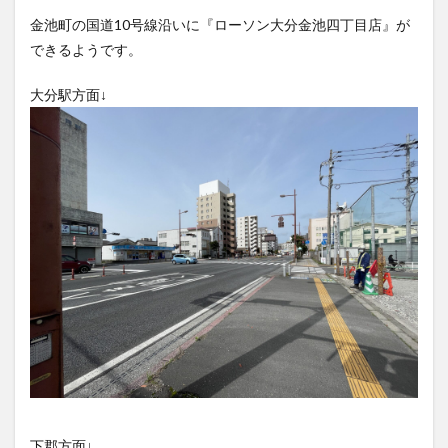
フルーツ
プレミアム商品券
プロレス
金池町の国道10号線沿いに『ローソン大分金池四丁目店』が
ヘルシー
ペスカトーレ
ペット
できるようです。
ホーバークラフト
ミヤマキリシマ
ラクテンチ
大分駅方面↓
ラバーダック
ランチ
ラーメン
リニューアル
リンクスクエア
レトロ
レンタサイクル
中央町
中津市
中華料理
九重町
休業
佐伯市
佐伯市ランチ
佐賀関
体験レポ
保護猫
催事
公園
冬
初詣
別府
別府市
別府観光
古国府
古墳
古物
古着
台湾料理
和定食
和菓子
和食
国東市
地獄めぐり
城島高原パーク
壁画
夏祭り
外貨両替機
大分みなと祭り
大分グルメ
大分スイーツ
大分ランチ
大分三好ヴァイセアドラー
大分市
大分市美術館
大分県
大分県立美術館
大分空港
大分駅
下郡方面↓