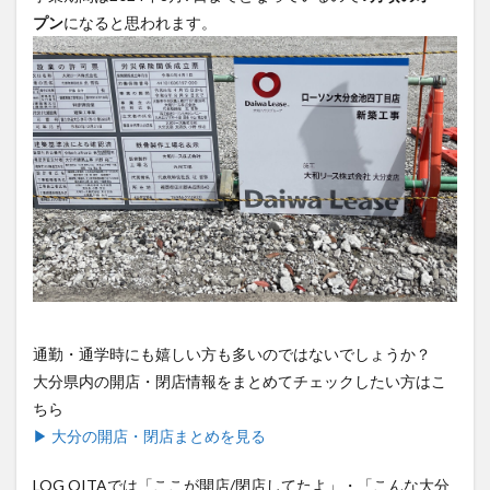
買い物
車
農業文化公園
道の駅
プン
になると思われます。
鉄道ジオラマ
閉店
閉院
開店
開店閉店
開店閉店まとめ
開院
韓国
韓国料理
音楽
飛行機
飲み物
高崎山
鰻
検索
通勤・通学時にも嬉しい方も多いのではないでしょうか？
大分県内の開店・閉店情報をまとめてチェックしたい方はこ
ちら
▶ 大分の開店・閉店まとめを見る
LOG OITAでは「ここが開店/閉店してたよ」・「こんな大分