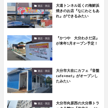
焼きのお店『なにわともあ
れ』ができるみたい
『かつや 大分わさだ店』
開店・閉店
が来年1月オープン予定！
大分市大在にカフェ『音盤
開店・閉店
cafe+met』がオープンし
たみたい
大分市向原西の大分県トラ
開店・閉店
ック会館に『佐伯ラーメン
くらのや』がオープンする