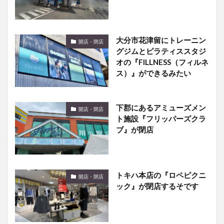
大分市花津留にトレーニン
開店・閉店
グジムとピラティススタジ
オの『FILLNESS（フィルネ
ス）』ができるみたい
下郡にあるアミューズメン
開店・閉店
ト施設『フリッパーズクラ
ブ』が閉店
トキハ本店の『ロペピクニ
開店・閉店
ック』が閉店するそです