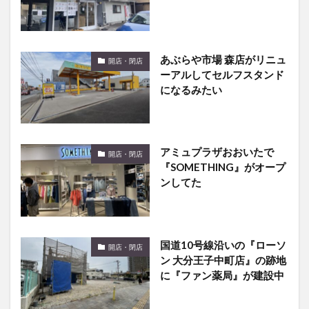
あぶらや市場 森店がリニュ
開店・閉店
ーアルしてセルフスタンド
になるみたい
アミュプラザおおいたで
開店・閉店
『SOMETHING』がオープ
ンしてた
国道10号線沿いの『ローソ
開店・閉店
ン 大分王子中町店』の跡地
に『ファン薬局』が建設中