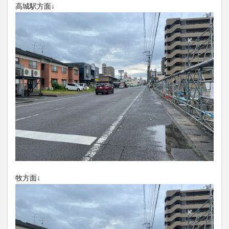
大分駅近く
大神ファーム
大谷翔平選手
姫島村
子ども教室
子ども服
子育て
宇佐市
居酒屋
屋台
平和市民公園能楽堂
庄内町カフェ
府内
投票
挾間町
新幹線
新店
日出
日出町
日田市
昆虫食
明豊
書店
期間限定
本
杵築市
津久見市
海開き
温泉
湧水
湯布院
滝
漢方
炭火焼き
焼き菓子
犬
玖珠郡
由布市
由布院
甲子園
石仏
磨崖仏
祝祭の広場
神社
祭り
秋
移転
竹田
竹田市
竹田市ディナー
紅葉
牧方面↓
絵本
自動販売機
自転車
臼杵市
舞台
芋
花
花火
茶碗蒸し
蕎麦
虹
衆議院選挙
複合公共施設
観光
観光スポット
話題
豊後大野
豊後大野市
豊後高田市