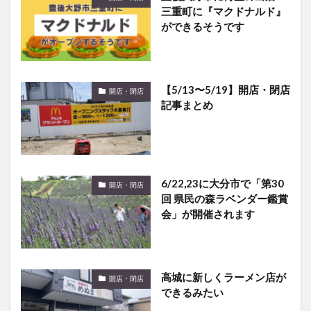
ができるそうです
【5/13〜5/19】開店・閉店
開店・閉店
記事まとめ
6/22,23に大分市で「第30
開店・閉店
回 県民の森ラベンダー鑑賞
会」が開催されます
高城に新しくラーメン店が
開店・閉店
できるみたい