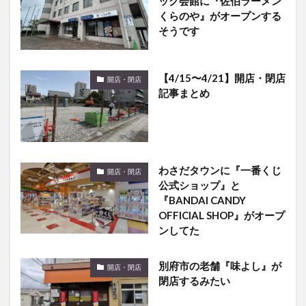
そうです
【4/15〜4/21】開店・閉店
開店・閉店
記事まとめ
わさだタウンに『一番くじ
開店・閉店
公式ショップ』と
『BANDAI CANDY
OFFICIAL SHOP』がオープ
ンしてた
別府市の老舗『味よし』が
開店・閉店
閉店するみたい