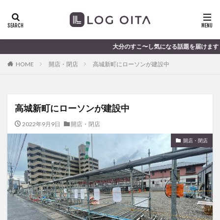
ランチ
開店
ディナー
花火
カテゴリー
大分のすこ〜し気になる話題を届けます │ 記事は毎日更新中
HOME
開店・閉店
高城新町にローソンが建設中
タグ
chocozap
DE
GW
haiashin
haishi
高城新町にローソンが建設中
haishin
haisin
haisnin
hasihin
hasishin
hishin
hqaishin
JR
kaiten
line
2022年9月9日
開店・閉店
OPA
Paypay
PR
TOKIPO
TOYOTA
開店・閉店
あじさい
いちご
うみたまご
おでかけ
お土産
お弁当
かき氷
からあげ
くじゅう連山
ねとらぼ
ひまわり
ふるさと納税
まつり
まとめ
みかん
むし湯
わさだタウン
わったん