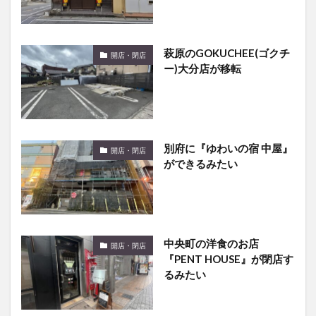
萩原のGOKUCHEE(ゴクチ
開店・閉店
ー)大分店が移転
別府に『ゆわいの宿 中屋』
開店・閉店
ができるみたい
中央町の洋食のお店
開店・閉店
『PENT HOUSE』が閉店す
るみたい
別府市に『嫁の中華そば』
開店・閉店