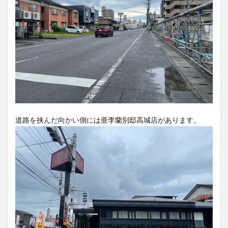
買い物
車
農業文化公園
道の駅
鉄道ジオラマ
閉店
閉院
開店
開店閉店
開店閉店まとめ
開院
韓国
韓国料理
音楽
飛行機
飲み物
高崎山
鰻
検索
道路を挟んだ向かい側には亜李蘭別邸高城店があります。