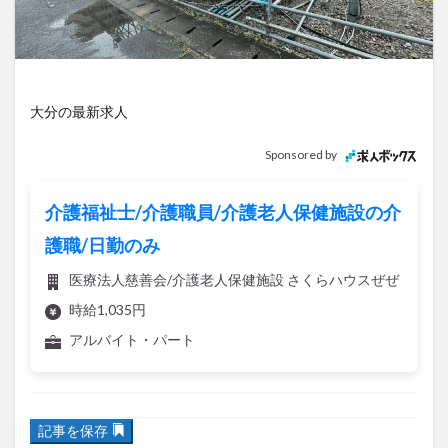
アイススケート
アウトドア
アサイーボウル
アフリカンサファリ
アミュプラザおおいた
アレンジレシピ
アートプラザ
イタリア料理
イベント
イルミネーション
インド料理
大分の最新求人
ウクライナ
オープン
カフェ
キャンプ
Sponsored by
グルメ
コストコ
コスモス
コンビニ
コース料理
コーヒー
サイゼリヤ
サウナ
介護福祉士/介護職員/介護老人保健施設の介
ジェラート
ジゴロック
ジゴロック2025
護職/日勤のみ
ジャマイカ料理
ジャークチキン
スイーツ
医療法人慈善会/介護老人保健施設 さくらハウスぜぜ
スタバ
セレクトショップ
ソフトクリーム
時給1,035円
チキンカレー
テイクアウト
テレビ
アルバイト・パート
トキハ本店
ハロウィン
ハンバーガー
ハンバーグ
ハーモニーランド
パスタ
パフェ
記事を保存
パン
パーク
パークプレイス大分
ビアガーデン
ビール
ピザ
フェス
高城新町にローソンが建設中です。