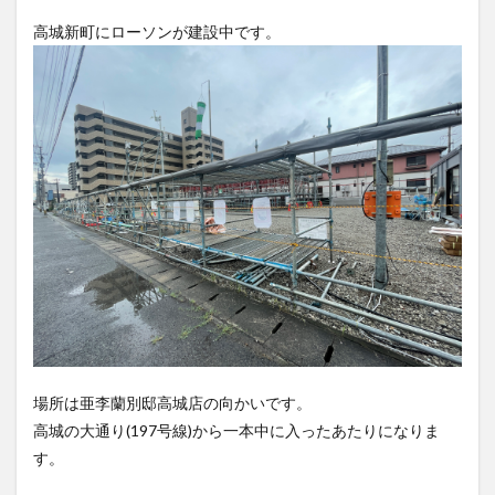
フルーツ
プレミアム商品券
プロレス
ヘルシー
ペスカトーレ
ペット
ホーバークラフト
ミヤマキリシマ
ラクテンチ
ラバーダック
ランチ
ラーメン
リニューアル
リンクスクエア
レトロ
レンタサイクル
中央町
中津市
中華料理
九重町
休業
佐伯市
佐伯市ランチ
佐賀関
体験レポ
保護猫
催事
公園
冬
初詣
別府
別府市
別府観光
古国府
古墳
古物
古着
台湾料理
和定食
和菓子
和食
国東市
地獄めぐり
城島高原パーク
壁画
場所は亜李蘭別邸高城店の向かいです。
夏祭り
外貨両替機
大分みなと祭り
高城の大通り(197号線)から一本中に入ったあたりになりま
大分グルメ
大分スイーツ
大分ランチ
す。
大分三好ヴァイセアドラー
大分市
大分市美術館
高城駅方面↓
大分県
大分県立美術館
大分空港
大分駅