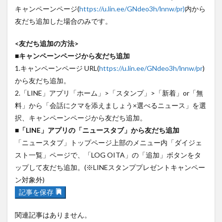
買い物
車
農業文化公園
道の駅
キャンペーンページ(
https://u.lin.ee/GNdeo3h/lnnw/pr)
内から
友だち追加した場合のみです。
鉄道ジオラマ
閉店
閉院
開店
開店閉店
開店閉店まとめ
開院
韓国
韓国料理
<友だち追加の方法>
音楽
飛行機
飲み物
高崎山
鰻
■キャンペーンページから友だち追加
1.キャンペーンページ URL(
https://u.lin.ee/GNdeo3h/lnnw/pr
)
検索
から友だち追加。
2.「LINE」アプリ「ホーム」>「スタンプ」>「新着」or「無
料」から「会話にクマを添えましょう×選べるニュース」を選
択、キャンペーンページから友だち追加。
■「LINE」アプリの「ニュースタブ」から友だち追加
「ニュースタブ」トップページ上部のメニュー内「ダイジェ
スト一覧」ページで、「LOG OITA」の「追加」ボタンをタ
ップして友だち追加。(※LINEスタンププレゼントキャンペー
ン対象外)
記事を保存
関連記事はありません。