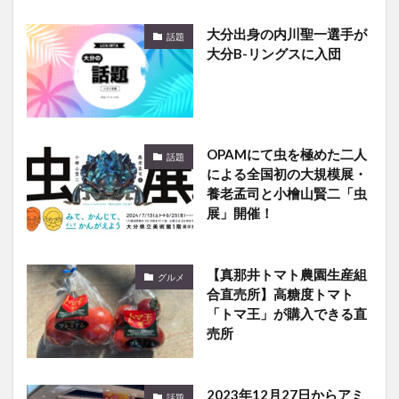
大分出身の内川聖一選手が
話題
大分B-リングスに入団
OPAMにて虫を極めた二人
話題
による全国初の大規模展・
養老孟司と小檜山賢二「虫
展」開催！
【真那井トマト農園生産組
グルメ
合直売所】高糖度トマト
「トマ王」が購入できる直
売所
2023年12月27日からアミ
話題