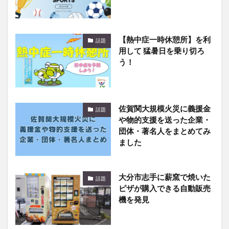
【熱中症一時休憩所】を利
話題
用して 猛暑日を乗り切ろ
う！
佐賀関大規模火災に義援金
話題
や物的支援を送った企業・
団体・著名人をまとめてみ
ました
大分市志手に薪窯で焼いた
話題
ピザが購入できる自動販売
機を発見