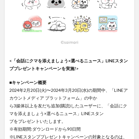
大分駅近く
大神ファーム
大谷翔平選手
姫島村
子ども教室
子ども服
子育て
宇佐市
居酒屋
屋台
平和市民公園能楽堂
庄内町カフェ
府内
投票
挾間町
新幹線
新店
日出
日出町
日田市
昆虫食
明豊
書店
期間限定
本
杵築市
津久見市
海開き
温泉
湧水
湯布院
<「会話にクマを添えましょう×選べるニュース」LINEスタン
ププレゼントキャンペーンを実施!>
滝
漢方
炭火焼き
焼き菓子
犬
玖珠郡
由布市
由布院
甲子園
石仏
■キャンペーン概要
磨崖仏
祝祭の広場
神社
祭り
秋
2024年2月20日(火)〜2024年3月20日(水)の期間中、「LINEア
移転
竹田
竹田市
竹田市ディナー
紅葉
カウントメディア プラットフォーム」の中か
ら3媒体以上を友だち追加(購読)したユーザーに、「会話にク
絵本
自動販売機
自転車
臼杵市
舞台
マを添えましょう×選べるニュース」LINEスタン
芋
花
花火
茶碗蒸し
蕎麦
虹
プをプレゼントいたします。
衆議院選挙
複合公共施設
観光
観光スポット
※有効期間:ダウンロードから90日間
話題
豊後大野
豊後大野市
豊後高田市
※LINEスタンププレゼントキャンペーンの対象となるのは、