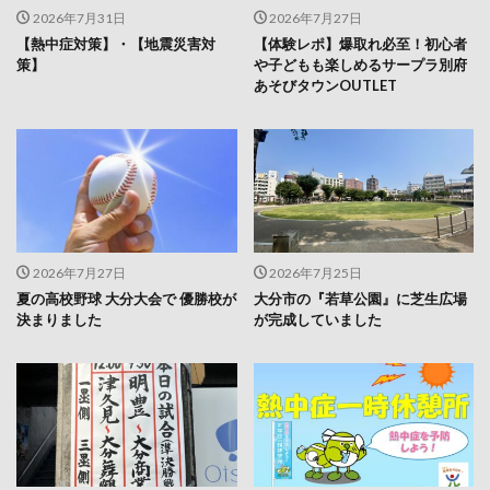
2026年7月31日
2026年7月27日
【熱中症対策】・【地震災害対
【体験レポ】爆取れ必至！初心者
策】
や子どもも楽しめるサープラ別府
あそびタウンOUTLET
2026年7月27日
2026年7月25日
夏の高校野球 大分大会で 優勝校が
大分市の『若草公園』に芝生広場
決まりました
が完成していました