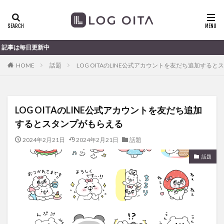
ランチ
開店
ディナー
花火
カテゴリー
中
HOME
話題
LOG OITAのLINE公式アカウントを友だち追加する
タグ
chocozap
DE
GW
haiashin
haishi
LOG OITAのLINE公式アカウントを友だち追加
haishin
haisin
haisnin
hasihin
hasishin
するとスタンプがもらえる
hishin
hqaishin
JR
kaiten
line
OPA
Paypay
PR
TOKIPO
TOYOTA
2024年2月21日
2024年2月21日
話題
あじさい
いちご
うみたまご
おでかけ
話題
お土産
お弁当
かき氷
からあげ
くじゅう連山
ねとらぼ
ひまわり
ふるさと納税
まつり
まとめ
みかん
むし湯
わさだタウン
わったん