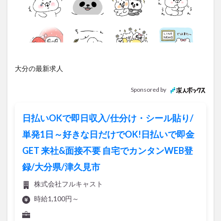
アイススケート
アウトドア
アサイーボウル
アフリカンサファリ
アミュプラザおおいた
アレンジレシピ
アートプラザ
イタリア料理
イベント
イルミネーション
インド料理
ウクライナ
オープン
カフェ
キャンプ
大分の最新求人
グルメ
コストコ
コスモス
コンビニ
Sponsored by
コース料理
コーヒー
サイゼリヤ
サウナ
ジェラート
ジゴロック
ジゴロック2025
日払いOKで即日収入/仕分け・シール貼り/
ジャマイカ料理
ジャークチキン
スイーツ
単発1日～好きな日だけでOK!日払いで即金
スタバ
セレクトショップ
ソフトクリーム
GET 来社&面接不要 自宅でカンタンWEB登
チキンカレー
テイクアウト
テレビ
録/大分県/津久見市
トキハ本店
ハロウィン
ハンバーガー
ハンバーグ
ハーモニーランド
パスタ
パフェ
株式会社フルキャスト
パン
パーク
パークプレイス大分
時給1,100円～
ビアガーデン
ビール
ピザ
フェス