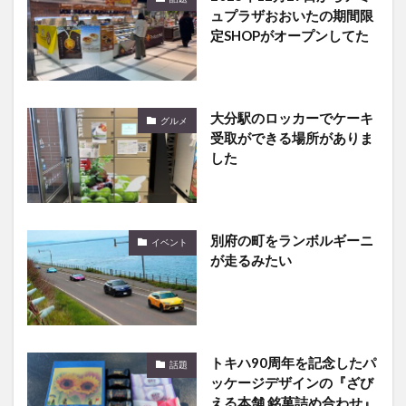
ュプラザおおいたの期間限
定SHOPがオープンしてた
大分駅のロッカーでケーキ
グルメ
受取ができる場所がありま
した
別府の町をランボルギーニ
イベント
が走るみたい
トキハ90周年を記念したパ
話題
ッケージデザインの『ざび
える本舗 銘菓詰め合わせ』