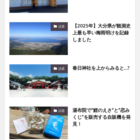
【2025年】大分県が観測史
話題
上最も早い梅雨明けを記録
しました
春日神社を上からみると…?
話題
湯布院で”鯉のえさ”と”恋み
話題
くじ”を販売する自販機を発
見！