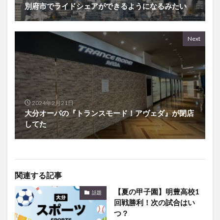
別府市でライドシェアができるようになるみたい
Next
2024年2月21日
大分オーパの『トランスモード！アヴェダ』が閉店
してた
関連する記事
【夏の甲子園】明豊高校1
話題
回戦勝利！次の試合はい
つ？