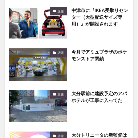
中津市に『IKEA受取りセン
話題
ター（大型配送サイズ専
用）』が開設されます
今月でアミュプラザのポケ
話題
モンストア閉鎖
大分駅前に建設予定のアパ
話題
ホテルが工事に入ってた
大分トリニータの新監督は
話題