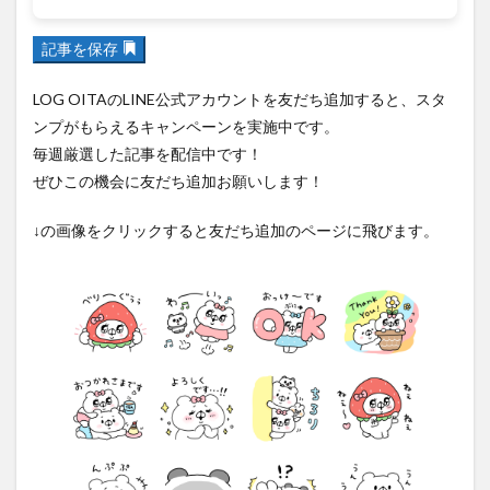
フルーツ
プレミアム商品券
プロレス
ヘルシー
ペスカトーレ
ペット
記事を保存
ホーバークラフト
ミヤマキリシマ
ラクテンチ
LOG OITAのLINE公式アカウントを友だち追加すると、スタ
ラバーダック
ランチ
ラーメン
リニューアル
ンプがもらえるキャンペーンを実施中です。
リンクスクエア
レトロ
レンタサイクル
毎週厳選した記事を配信中です！
中央町
中津市
中華料理
九重町
休業
ぜひこの機会に友だち追加お願いします！
佐伯市
佐伯市ランチ
佐賀関
体験レポ
↓の画像をクリックすると友だち追加のページに飛びます。
保護猫
催事
公園
冬
初詣
別府
別府市
別府観光
古国府
古墳
古物
古着
台湾料理
和定食
和菓子
和食
国東市
地獄めぐり
城島高原パーク
壁画
夏祭り
外貨両替機
大分みなと祭り
大分グルメ
大分スイーツ
大分ランチ
大分三好ヴァイセアドラー
大分市
大分市美術館
大分県
大分県立美術館
大分空港
大分駅