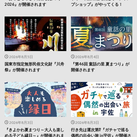
2026』が開催されます
プショップ』がやってくる！
2026年8月5日
2026年8月4日
国東市指定無形民俗文化財『川舟
『第46回 童話の里 夏まつり』が
祭』が開催されます
開催されます
2026年8月3日
2026年8月3日
『きよかわ夏まつり～大人も楽し
行き先は運次第⁉『ガチャで巡る
める子ども縁日～』が開催されま
偶然の出会い旅 in宇佐』が開催さ