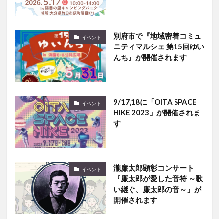
別府市で『地域密着コミュ
イベント
ニティマルシェ 第15回ゆい
んち』が開催されます
9/17,18に「OITA SPACE
イベント
HIKE 2023」が開催されま
す
瀧廉太郎顕彰コンサート
イベント
『廉太郎が愛した音符 ～歌
い継ぐ、廉太郎の音～』が
開催されます