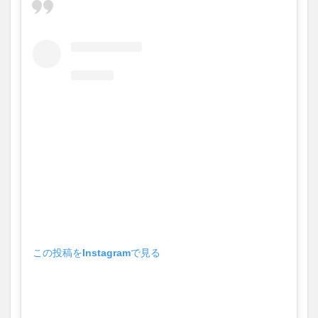
買い物
車
農業文化公園
道の駅
鉄道ジオラマ
閉店
閉院
開店
開店閉店
開店閉店まとめ
開院
韓国
韓国料理
音楽
飛行機
飲み物
高崎山
鰻
検索
この投稿をInstagramで見る