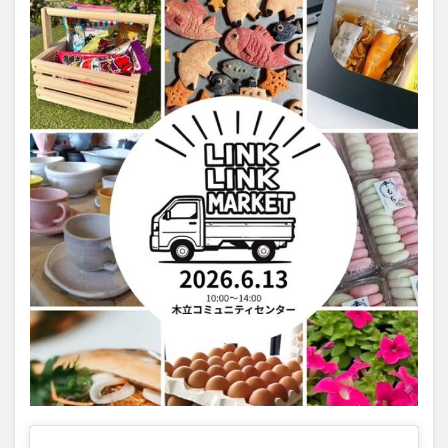
大分駅近く
大神ファーム
大谷翔平選手
姫島村
子ども教室
子ども服
子育て
宇佐市
居酒屋
屋台
平和市民公園能楽堂
庄内町カフェ
府内
投票
挾間町
新幹線
新店
日出
日出町
日田市
昆虫食
明豊
書店
期間限定
本
杵築市
津久見市
海開き
温泉
湧水
湯布院
滝
漢方
炭火焼き
焼き菓子
犬
玖珠郡
由布市
由布院
甲子園
石仏
磨崖仏
祝祭の広場
神社
祭り
秋
移転
竹田
竹田市
竹田市ディナー
紅葉
絵本
自動販売機
自転車
臼杵市
舞台
芋
花
花火
茶碗蒸し
蕎麦
虹
衆議院選挙
複合公共施設
観光
観光スポット
話題
豊後大野
豊後大野市
豊後高田市