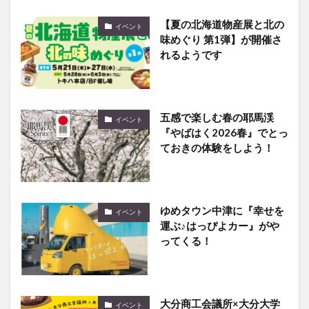
【夏の北海道物産展と北の
イベント
味めぐり 第1弾】が開催さ
れるようです
五感で楽しむ春の耶馬渓
イベント
『やばはく2026春』でとっ
ておきの体験をしよう！
ゆめタウン中津に『幸せを
イベント
運ぶ♪はっぴよカー』がや
ってくる！
大分商工会議所×大分大学
イベント