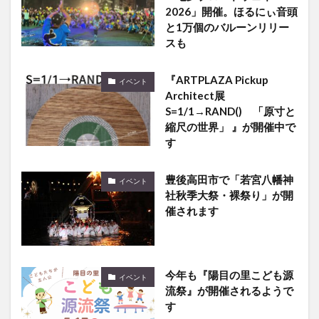
2026」開催。ほるにぃ音頭
と1万個のバルーンリリー
スも
『ARTPLAZA Pickup
イベント
Architect展
S=1/1→RAND() 「原寸と
縮尺の世界」 』が開催中で
す
豊後高田市で「若宮八幡神
イベント
社秋季大祭・裸祭り」が開
催されます
今年も『陽目の里こども源
イベント
流祭』が開催されるようで
す