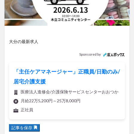
アイススケート
アウトドア
アサイーボウル
アフリカンサファリ
アミュプラザおおいた
アレンジレシピ
アートプラザ
イタリア料理
イベント
イルミネーション
インド料理
ウクライナ
オープン
カフェ
キャンプ
大分の最新求人
グルメ
コストコ
コスモス
コンビニ
Sponsored by
コース料理
コーヒー
サイゼリヤ
サウナ
ジェラート
ジゴロック
ジゴロック2025
「主任ケアマネージャー」正職員/日勤のみ/
ジャマイカ料理
ジャークチキン
スイーツ
居宅介護支援
スタバ
セレクトショップ
ソフトクリーム
医療法人進修会/介護保険サービスセンターおおつか
チキンカレー
テイクアウト
テレビ
月給22万5,200円～25万8,000円
トキハ本店
ハロウィン
ハンバーガー
正社員
ハンバーグ
ハーモニーランド
パスタ
パフェ
パン
パーク
パークプレイス大分
記事を保存
ビアガーデン
ビール
ピザ
フェス