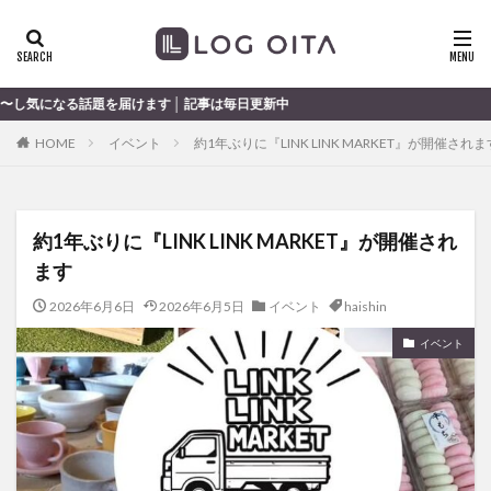
ランチ
開店
ディナー
花火
カテゴリー
けます │ 記事は毎日更新中
HOME
イベント
約1年ぶりに『LINK LINK MARKET』が開催されま
タグ
chocozap
DE
GW
haiashin
haishi
約1年ぶりに『LINK LINK MARKET』が開催され
haishin
haisin
haisnin
hasihin
hasishin
ます
hishin
hqaishin
JR
kaiten
line
OPA
Paypay
PR
TOKIPO
TOYOTA
2026年6月6日
2026年6月5日
イベント
haishin
あじさい
いちご
うみたまご
おでかけ
イベント
お土産
お弁当
かき氷
からあげ
くじゅう連山
ねとらぼ
ひまわり
ふるさと納税
まつり
まとめ
みかん
むし湯
わさだタウン
わったん