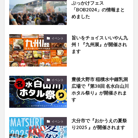
ぶっかけフェス
「BOB2024」の情報まと
めました
旨いをチョイス いいやん九
イベント
州！『九州展』が開催され
ます
豊後大野市 稲積水中鍾乳洞
イベント
広場で『第38回 名水白山川
ホタル祭り』が開催されま
す
大分市で『おかうえの夏祭
イベント
り2025 』が開催されます