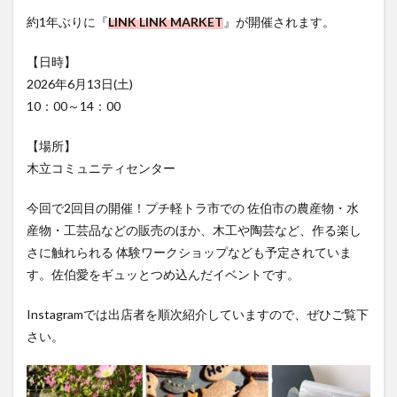
フルーツ
プレミアム商品券
プロレス
約1年ぶりに『
LINK LINK MARKET
』が開催されます。
ヘルシー
ペスカトーレ
ペット
【日時】
ホーバークラフト
ミヤマキリシマ
ラクテンチ
2026年6月13日(土)
ラバーダック
ランチ
ラーメン
リニューアル
10：00～14：00
リンクスクエア
レトロ
レンタサイクル
中央町
中津市
中華料理
九重町
休業
【場所】
木立コミュニティセンター
佐伯市
佐伯市ランチ
佐賀関
体験レポ
保護猫
催事
公園
冬
初詣
別府
今回で2回目の開催！プチ軽トラ市での 佐伯市の農産物・水
別府市
別府観光
古国府
古墳
古物
産物・工芸品などの販売のほか、木工や陶芸など、作る楽し
古着
台湾料理
和定食
和菓子
和食
さに触れられる 体験ワークショップなども予定されていま
す。佐伯愛をギュッとつめ込んだイベントです。
国東市
地獄めぐり
城島高原パーク
壁画
夏祭り
外貨両替機
大分みなと祭り
Instagramでは出店者を順次紹介していますので、ぜひご覧下
大分グルメ
大分スイーツ
大分ランチ
さい。
大分三好ヴァイセアドラー
大分市
大分市美術館
大分県
大分県立美術館
大分空港
大分駅