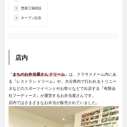
買い物
車
農業文化公園
道の駅
4
オープン記念
鉄道ジオラマ
閉店
閉院
開店
開店閉店
開店閉店まとめ
開院
韓国
韓国料理
音楽
飛行機
飲み物
高崎山
鰻
検索
店内
『
まちのお弁当屋さん ドリーム
』は、クラサスドーム内にあ
る『レストラン ドリーム』や、大分県内で行われるトリニー
タなどのスポーツイベントやお祭りなどで出店する『有限会
社フーディーズ』が運営するお弁当屋さんです。
店内ではさまざまなお弁当が販売されていました。