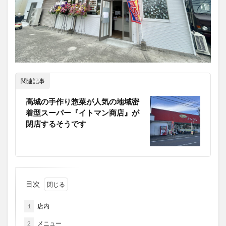
大分駅近く
大神ファーム
大谷翔平選手
姫島村
子ども教室
子ども服
子育て
宇佐市
居酒屋
屋台
平和市民公園能楽堂
庄内町カフェ
府内
投票
挾間町
新幹線
関連記事
新店
日出
日出町
日田市
昆虫食
明豊
書店
期間限定
本
杵築市
高城の手作り惣菜が人気の地域密
着型スーパー『イトマン商店』が
津久見市
海開き
温泉
湧水
湯布院
閉店するそうです
滝
漢方
炭火焼き
焼き菓子
犬
玖珠郡
由布市
由布院
甲子園
石仏
磨崖仏
祝祭の広場
神社
祭り
秋
移転
竹田
竹田市
竹田市ディナー
紅葉
目次
絵本
自動販売機
自転車
臼杵市
舞台
芋
花
花火
茶碗蒸し
蕎麦
虹
1
店内
衆議院選挙
複合公共施設
観光
観光スポット
2
メニュー
話題
豊後大野
豊後大野市
豊後高田市
3
惣菜工場併設