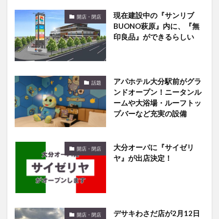
BUONO萩原』内に、『無
印良品』ができるらしい
アパホテル大分駅前がグラ
話題
ンドオープン！ニータンル
ームや大浴場・ルーフトッ
プバーなど充実の設備
大分オーパに『サイゼリ
開店・閉店
ヤ』が出店決定！
デサキわさだ店が2月12日
開店・閉店
にリニューアルオープンす
るみたい