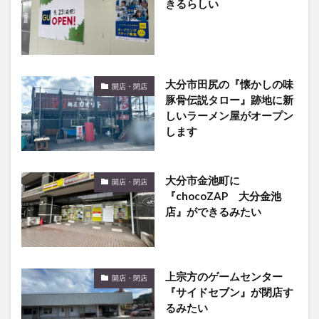
大分市田尻の『懐かしの味
開店・閉店
豚骨伝説タロー』跡地に新
しいラーメン屋がオープン
します
大分市金池町に
開店・閉店
『chocoZAP 大分金池
店』ができるみたい
上宗方のゲームセンター
開店・閉店
『サイドセブン』が閉店す
るみたい