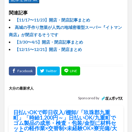
関連記事
【11/17〜11/23】開店・閉店記事まとめ
高城の手作り惣菜が人気の地域密着型スーパー『イトマン
商店』が閉店するそうです
【3/30〜4/5】開店・閉店記事まとめ
【12/15〜12/21】開店・閉店まとめ
大分の最新求人
Sponsored by
日払いOKで即日収入/棚卸/「玖珠郡九重
町」「時給1,200円～」日払いOK/九重町で
ゴム製品の成形・検査・包装/金型に材料セ
ットの軽作業×交替制×未経験OK×寮完備/大
分県
ソイテックスジャパン株式会社