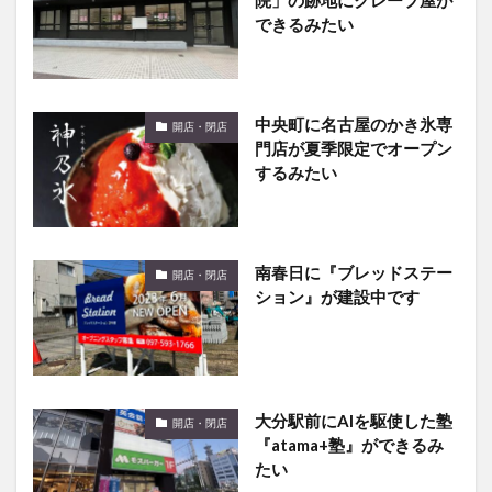
中央町に名古屋のかき氷専
開店・閉店
門店が夏季限定でオープン
するみたい
南春日に『ブレッドステー
開店・閉店
ション』が建設中です
大分駅前にAIを駆使した塾
開店・閉店
『atama+塾』ができるみ
たい