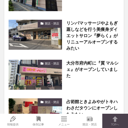
リンパマッサージやよもぎ
開店・閉店
蒸しなどを行う美痩身ダイ
エットサロン『夢らく』が
リニューアルオープンする
みたい
大分市府内町に『質 マルシ
開店・閉店
ェ』がオープンしていまし
た
占術館ときよみやがトキハ
開店・閉店
わさだタウンにオープンし
たみたい
情報提供
保存記事
メニュー
開店・閉店
TOPへ