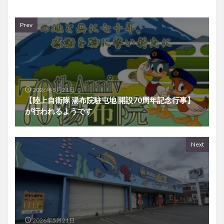
Prev
2026年5月21日
【陸上自衛隊 湯布院駐屯地 開設70周年記念行事】
が行われるようです
Next
2026年5月21日
大分市青崎の『釣具の山下』が閉店するそうです