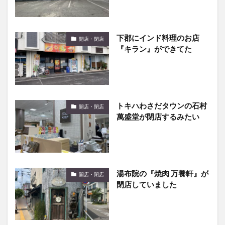
下郡にインド料理のお店
開店・閉店
『キラン』ができてた
トキハわさだタウンの石村
開店・閉店
萬盛堂が閉店するみたい
湯布院の『焼肉 万養軒』が
開店・閉店
閉店していました
現在建設中の『サンリブ
開店・閉店