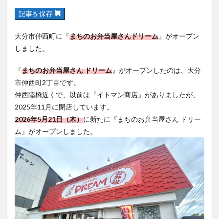
フルーツ
プレミアム商品券
プロレス
大分市仲西町に『
まちのお弁当屋さんドリーム
』がオープン
ヘルシー
ペスカトーレ
ペット
しました。
ホーバークラフト
ミヤマキリシマ
ラクテンチ
ラバーダック
ランチ
ラーメン
リニューアル
『
まちのお弁当屋さん ドリーム
』がオープンしたのは、大分
リンクスクエア
レトロ
レンタサイクル
市仲西町2丁目です。
仲西陸橋近くで、以前は『イトマン商店』がありましたが、
中央町
中津市
中華料理
九重町
休業
2025年11月に閉店しています。
佐伯市
佐伯市ランチ
佐賀関
体験レポ
2026年5月21日（木）
に新たに『まちのお弁当屋さん ドリー
保護猫
催事
公園
冬
初詣
別府
ム』がオープンしました。
別府市
別府観光
古国府
古墳
古物
古着
台湾料理
和定食
和菓子
和食
国東市
地獄めぐり
城島高原パーク
壁画
夏祭り
外貨両替機
大分みなと祭り
大分グルメ
大分スイーツ
大分ランチ
大分三好ヴァイセアドラー
大分市
大分市美術館
大分県
大分県立美術館
大分空港
大分駅