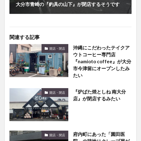
関連する記事
沖縄にこだわったテイクア
開店・閉店
ウトコーヒー専門店
『namioto coffee』が大分
市今津留にオープンしたみ
たい
『炉ばた焼としね 南大分
開店・閉店
店』が閉店するみたい
府内町にあった「園田医
開店・閉店
院」の跡地にクレープ屋が
できるみたい