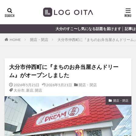
ランチ
開店
ディナー
花火
カテゴリー
すこ〜し気になる話題を届けます │ 記事は毎日更新中
HOME
開店・閉店
大分市仲西町に『まちのお弁当屋さんドリーム
タグ
chocozap
DE
GW
haiashin
haishi
大分市仲西町に『まちのお弁当屋さんドリー
haishin
haisin
haisnin
hasihin
hasishin
ム』がオープンしました
hishin
hqaishin
JR
kaiten
line
OPA
Paypay
PR
TOKIPO
TOYOTA
2026年5月21日
2026年5月21日
開店・閉店
大分市
,
新店
,
開店
あじさい
いちご
うみたまご
おでかけ
開店・閉店
お土産
お弁当
かき氷
からあげ
くじゅう連山
ねとらぼ
ひまわり
ふるさと納税
まつり
まとめ
みかん
むし湯
わさだタウン
わったん