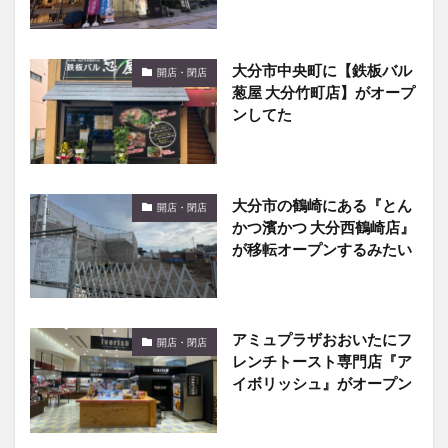
大分市中央町に【鉄板バル
開店・閉店
葱屋 大分竹町店】がオープ
ンしてた
大分市の鶴崎にある『とん
開店・閉店
かつ濱かつ 大分西鶴崎店』
が移転オープンするみたい
アミュプラザおおいたにフ
開店・閉店
レンチトースト専門店『ア
イボリッシュ』がオープン
南大分に『とんから亭南大
開店・閉店