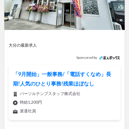
アイススケート
アウトドア
アサイーボウル
アフリカンサファリ
アミュプラザおおいた
アレンジレシピ
アートプラザ
イタリア料理
イベント
イルミネーション
インド料理
ウクライナ
オープン
カフェ
キャンプ
大分の最新求人
グルメ
コストコ
コスモス
コンビニ
コース料理
コーヒー
サイゼリヤ
サウナ
Sponsored by
ジェラート
ジゴロック
ジゴロック2025
ジャマイカ料理
ジャークチキン
スイーツ
「9月開始」一般事務/「電話すくなめ」長
スタバ
セレクトショップ
ソフトクリーム
期!人気のひとり事務!残業ほぼなし
チキンカレー
テイクアウト
テレビ
パーソルテンプスタッフ株式会社
トキハ本店
ハロウィン
ハンバーガー
時給1,200円
ハンバーグ
ハーモニーランド
パスタ
パフェ
派遣社員
パン
パーク
パークプレイス大分
ビアガーデン
ビール
ピザ
フェス
記事を保存