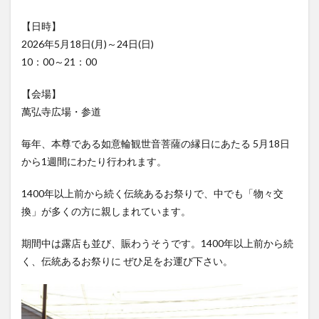
フルーツ
プレミアム商品券
プロレス
【日時】
ヘルシー
ペスカトーレ
ペット
2026年5月18日(月)～24日(日)
ホーバークラフト
ミヤマキリシマ
ラクテンチ
10：00～21：00
ラバーダック
ランチ
ラーメン
リニューアル
【会場】
リンクスクエア
レトロ
レンタサイクル
萬弘寺広場・参道
中央町
中津市
中華料理
九重町
休業
佐伯市
佐伯市ランチ
佐賀関
体験レポ
毎年、本尊である如意輪観世音菩薩の縁日にあたる 5月18日
保護猫
催事
公園
冬
初詣
別府
から1週間にわたり行われます。
別府市
別府観光
古国府
古墳
古物
1400年以上前から続く伝統あるお祭りで、中でも「物々交
古着
台湾料理
和定食
和菓子
和食
換」が多くの方に親しまれています。
国東市
地獄めぐり
城島高原パーク
壁画
期間中は露店も並び、賑わうそうです。1400年以上前から続
夏祭り
外貨両替機
大分みなと祭り
く、伝統あるお祭りに ぜひ足をお運び下さい。
大分グルメ
大分スイーツ
大分ランチ
大分三好ヴァイセアドラー
大分市
大分市美術館
大分県
大分県立美術館
大分空港
大分駅