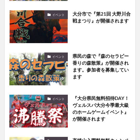
大分市で『第21回 大野川合
イベント
戦まつり』が開催されます
県民の森で『森のセラピー
イベント
香りの森散策』が開催され
ます。参加者を募集してい
ます
『大分県民無料招待DAY！
イベント
ヴェルスパ大分今季最大級
のホームゲームイベント』
が開催されます