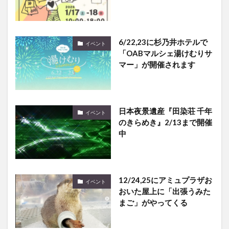
6/22,23に杉乃井ホテルで
イベント
「OABマルシェ湯けむりサ
マー」が開催されます
日本夜景遺産『田染荘 千年
イベント
のきらめき』2/13まで開催
中
12/24,25にアミュプラザお
イベント
おいた屋上に「出張うみた
まご」がやってくる