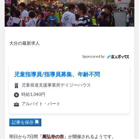
アイススケート
アウトドア
アサイーボウル
アフリカンサファリ
アミュプラザおおいた
アレンジレシピ
アートプラザ
イタリア料理
イベント
イルミネーション
インド料理
ウクライナ
オープン
カフェ
キャンプ
大分の最新求人
グルメ
コストコ
コスモス
コンビニ
Sponsored by
コース料理
コーヒー
サイゼリヤ
サウナ
ジェラート
ジゴロック
ジゴロック2025
児童指導員/指導員募集、年齢不問
ジャマイカ料理
ジャークチキン
スイーツ
児童発達支援事業所デイジーハウス
スタバ
セレクトショップ
ソフトクリーム
時給1,040円
チキンカレー
テイクアウト
テレビ
アルバイト・パート
トキハ本店
ハロウィン
ハンバーガー
ハンバーグ
ハーモニーランド
パスタ
パフェ
記事を保存
パン
パーク
パークプレイス大分
ビアガーデン
ビール
ピザ
フェス
明日から7日間『
萬弘寺の市
』が開催されるようです。