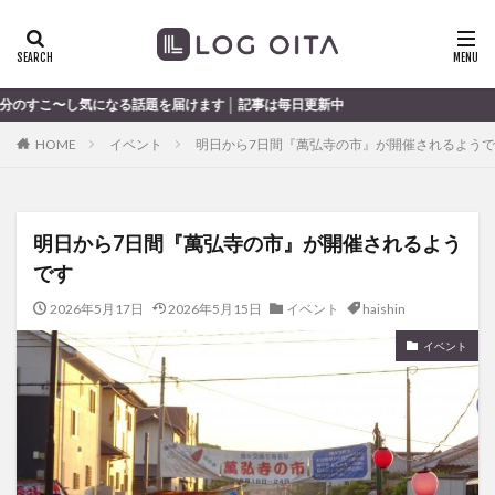
ランチ
開店
ディナー
花火
カテゴリー
る話題を届けます │ 記事は毎日更新中
HOME
イベント
明日から7日間『萬弘寺の市』が開催されるよう
タグ
chocozap
DE
GW
haiashin
haishi
明日から7日間『萬弘寺の市』が開催されるよう
haishin
haisin
haisnin
hasihin
hasishin
です
hishin
hqaishin
JR
kaiten
line
OPA
Paypay
PR
TOKIPO
TOYOTA
2026年5月17日
2026年5月15日
イベント
haishin
あじさい
いちご
うみたまご
おでかけ
イベント
お土産
お弁当
かき氷
からあげ
くじゅう連山
ねとらぼ
ひまわり
ふるさと納税
まつり
まとめ
みかん
むし湯
わさだタウン
わったん