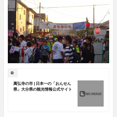
大分駅近く
大神ファーム
大谷翔平選手
姫島村
子ども教室
子ども服
子育て
宇佐市
居酒屋
屋台
平和市民公園能楽堂
庄内町カフェ
府内
投票
挾間町
新幹線
新店
日出
日出町
日田市
昆虫食
明豊
書店
期間限定
本
杵築市
津久見市
海開き
温泉
湧水
湯布院
滝
漢方
炭火焼き
焼き菓子
犬
玖珠郡
由布市
由布院
甲子園
石仏
磨崖仏
祝祭の広場
神社
祭り
秋
移転
竹田
竹田市
竹田市ディナー
紅葉
萬弘寺の市 | 日本一の「おんせん
県」大分県の観光情報公式サイト
絵本
自動販売機
自転車
臼杵市
舞台
芋
花
花火
茶碗蒸し
蕎麦
虹
衆議院選挙
複合公共施設
観光
観光スポット
話題
豊後大野
豊後大野市
豊後高田市