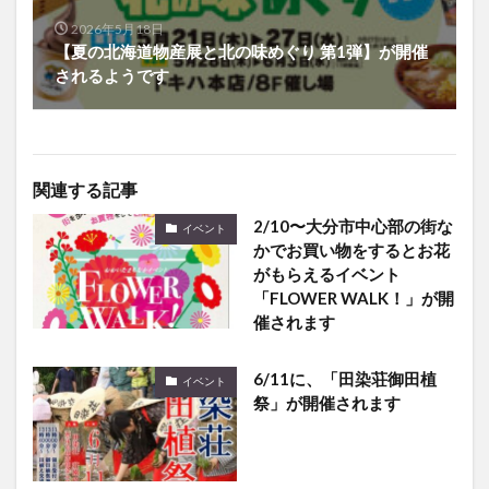
2026年5月18日
【夏の北海道物産展と北の味めぐり 第1弾】が開催
されるようです
関連する記事
2/10〜大分市中心部の街な
イベント
かでお買い物をするとお花
がもらえるイベント
「FLOWER WALK！」が開
催されます
6/11に、「田染荘御田植
イベント
祭」が開催されます