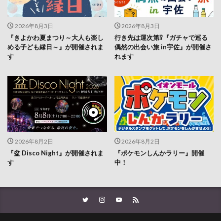
2026年8月3日
2026年8月3日
『きよかわ夏まつり～大人も楽し
行き先は運次第⁉『ガチャで巡る
める子ども縁日～』が開催されま
偶然の出会い旅 in宇佐』が開催さ
す
れます
2026年8月2日
2026年8月2日
『盆 Disco Night』が開催されま
『ポケモンしんかラリー』開催
す
中！