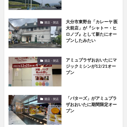
大分市東野台「カレーヤ 医
開店・閉店
大前店」が『シャトー・ヒ
ロノブ』として新たにオー
プンしたみたい
アミュプラザおおいたにマ
開店・閉店
ジックミシンが12/21オー
プン
「バターズ」がアミュプラ
開店・閉店
ザおおいたに期間限定オー
プン