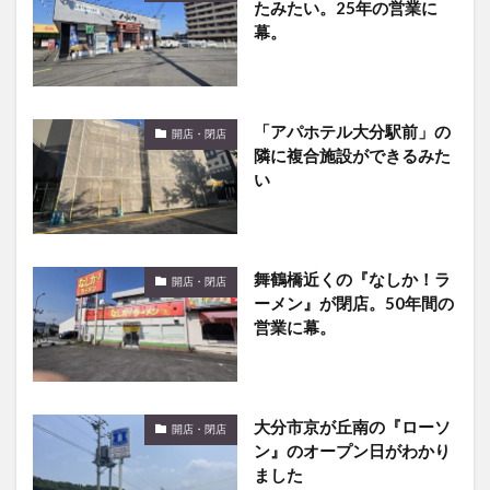
たみたい。25年の営業に
幕。
「アパホテル大分駅前」の
開店・閉店
隣に複合施設ができるみた
い
舞鶴橋近くの『なしか！ラ
開店・閉店
ーメン』が閉店。50年間の
営業に幕。
大分市京が丘南の『ローソ
開店・閉店
ン』のオープン日がわかり
ました