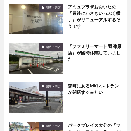
アミュプラザおおいたの
開店・閉店
『豊後にわさきいっぷく横
丁』がリニューアルするそ
うです
『ファミリーマート 野津原
開店・閉店
店』が臨時休業していまし
た
森町にあるMKレストラン
開店・閉店
が閉店するみたい
パークプレイス大分の『フ
開店・閉店