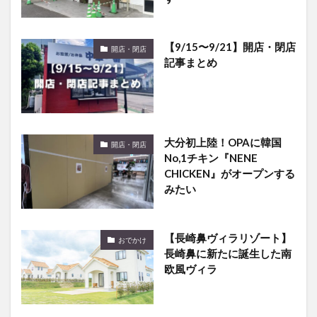
【9/15〜9/21】開店・閉店
開店・閉店
記事まとめ
大分初上陸！OPAに韓国
開店・閉店
No,1チキン『NENE
CHICKEN』がオープンする
みたい
【長崎鼻ヴィラリゾート】
おでかけ
長崎鼻に新たに誕生した南
欧風ヴィラ