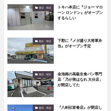
トキハ本店に『ジョー マロ
開店・閉店
ーン ロンドン』がオープン
するらしい
下郡に『メガ盛り大将軍弁
開店・閉店
当』がオープン予定
金池南の高級生食パン専門
開店・閉店
店「乃が美はなれ 大分店」
が閉店してた
『八剣伝皆春店』が閉店し
開店・閉店