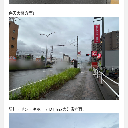
大分駅近く
大神ファーム
大谷翔平選手
姫島村
子ども教室
子ども服
子育て
弁天大橋方面↓
宇佐市
居酒屋
屋台
平和市民公園能楽堂
庄内町カフェ
府内
投票
挾間町
新幹線
新店
日出
日出町
日田市
昆虫食
明豊
書店
期間限定
本
杵築市
津久見市
海開き
温泉
湧水
湯布院
滝
漢方
炭火焼き
焼き菓子
犬
玖珠郡
由布市
由布院
甲子園
石仏
磨崖仏
祝祭の広場
神社
祭り
秋
移転
竹田
竹田市
竹田市ディナー
紅葉
絵本
自動販売機
自転車
臼杵市
舞台
芋
花
花火
茶碗蒸し
蕎麦
虹
新川・ドン・キホーテ D Plaza大分店方面↓
衆議院選挙
複合公共施設
観光
観光スポット
話題
豊後大野
豊後大野市
豊後高田市