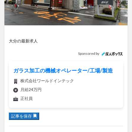
アイススケート
アウトドア
アサイーボウル
アフリカンサファリ
アミュプラザおおいた
アレンジレシピ
アートプラザ
イタリア料理
イベント
イルミネーション
インド料理
ウクライナ
オープン
カフェ
キャンプ
大分の最新求人
グルメ
コストコ
コスモス
コンビニ
Sponsored by
コース料理
コーヒー
サイゼリヤ
サウナ
ジェラート
ジゴロック
ジゴロック2025
ガラス加工の機械オペレーター/工場/製造
ジャマイカ料理
ジャークチキン
スイーツ
株式会社ワールドインテック
スタバ
セレクトショップ
ソフトクリーム
月給24万円
チキンカレー
テイクアウト
テレビ
正社員
トキハ本店
ハロウィン
ハンバーガー
ハンバーグ
ハーモニーランド
パスタ
パフェ
記事を保存
パン
パーク
パークプレイス大分
ビアガーデン
ビール
ピザ
フェス