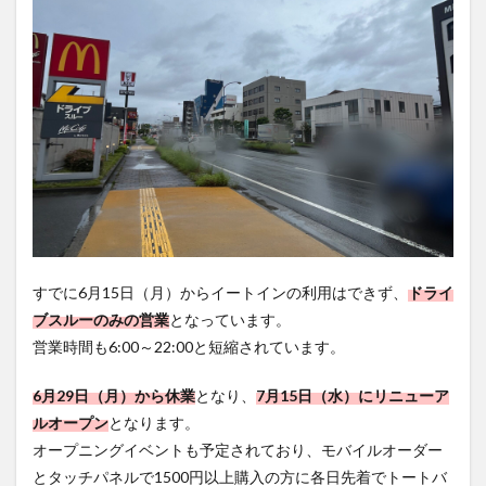
買い物
車
農業文化公園
道の駅
鉄道ジオラマ
閉店
閉院
開店
開店閉店
開店閉店まとめ
開院
韓国
韓国料理
音楽
飛行機
飲み物
高崎山
鰻
検索
すでに6月15日（月）からイートインの利用はできず、
ドライ
ブスルーのみの営業
となっています。
営業時間も6:00～22:00と短縮されています。
6月29日（月）から休業
となり、
7月15日（水）にリニューア
ルオープン
となります。
オープニングイベントも予定されており、モバイルオーダー
とタッチパネルで1500円以上購入の方に各日先着でトートバ