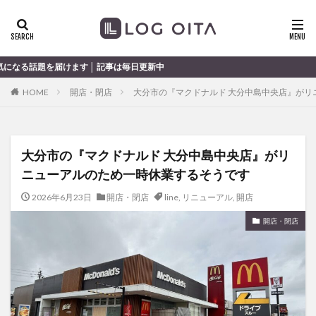
ランチ
開店
ディナー
花火
カテゴリー
│ 記事は毎日更新中
HOME
開店・閉店
大分市の『マクドナルド 大分中島中央店』がリ
タグ
chocozap
DE
GW
haiashin
haishi
大分市の『マクドナルド 大分中島中央店』がリ
haishin
haisin
haisnin
hasihin
hasishin
ニューアルのため一時休業するそうです
hishin
hqaishin
JR
kaiten
line
OPA
Paypay
PR
TOKIPO
TOYOTA
2026年6月23日
開店・閉店
line
,
リニューアル
,
開店
あじさい
いちご
うみたまご
おでかけ
開店・閉店
お土産
お弁当
かき氷
からあげ
くじゅう連山
ねとらぼ
ひまわり
ふるさと納税
まつり
まとめ
みかん
むし湯
わさだタウン
わったん