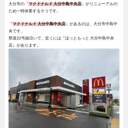
大分市の『
マクドナルド 大分中島中央店
』がリニューアルの
フルーツ
プレミアム商品券
プロレス
ため一時休業するそうです。
ヘルシー
ペスカトーレ
ペット
ホーバークラフト
ミヤマキリシマ
ラクテンチ
『
マクドナルド 大分中島中央店
』があるのは、大分市中島中
ラバーダック
ランチ
ラーメン
リニューアル
央です。
県道22号線沿いで、近くには『ほっともっと 大分中島中央
リンクスクエア
レトロ
レンタサイクル
店』があります。
中央町
中津市
中華料理
九重町
休業
佐伯市
佐伯市ランチ
佐賀関
体験レポ
保護猫
催事
公園
冬
初詣
別府
別府市
別府観光
古国府
古墳
古物
古着
台湾料理
和定食
和菓子
和食
国東市
地獄めぐり
城島高原パーク
壁画
夏祭り
外貨両替機
大分みなと祭り
大分グルメ
大分スイーツ
大分ランチ
大分三好ヴァイセアドラー
大分市
大分市美術館
大分県
大分県立美術館
大分空港
大分駅