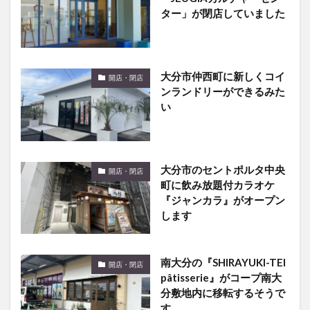
ター」が閉店していました
大分市仲西町に新しくコイ
開店・閉店
ンランドリーができるみた
い
大分市のセントポルタ中央
開店・閉店
町に飲み放題付カラオケ
『ジャンカラ』がオープン
します
南大分の『SHIRAYUKI-TEI
開店・閉店
pâtisserie』がコープ南大
分敷地内に移転するそうで
す