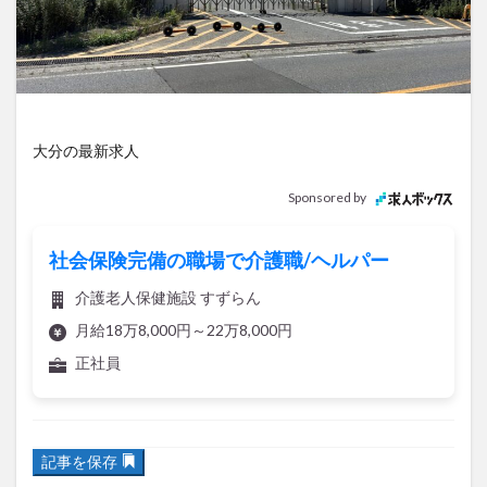
アイススケート
アウトドア
アサイーボウル
アフリカンサファリ
アミュプラザおおいた
アレンジレシピ
アートプラザ
イタリア料理
イベント
イルミネーション
インド料理
ウクライナ
オープン
カフェ
キャンプ
大分の最新求人
グルメ
コストコ
コスモス
コンビニ
Sponsored by
コース料理
コーヒー
サイゼリヤ
サウナ
ジェラート
ジゴロック
ジゴロック2025
社会保険完備の職場で介護職/ヘルパー
ジャマイカ料理
ジャークチキン
スイーツ
介護老人保健施設 すずらん
スタバ
セレクトショップ
ソフトクリーム
月給18万8,000円～22万8,000円
チキンカレー
テイクアウト
テレビ
正社員
トキハ本店
ハロウィン
ハンバーガー
ハンバーグ
ハーモニーランド
パスタ
パフェ
記事を保存
パン
パーク
パークプレイス大分
ビアガーデン
ビール
ピザ
フェス
以前、LOG OITAで【
[噂]別府のかんぽの宿跡地はマックスバ