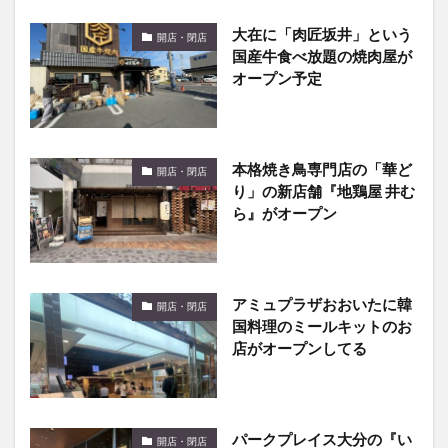
国産牛食べ放題の焼肉屋が
オープン予定
本格焼き鳥専門店の「華ど
開店・閉店
り」の新店舗『地鶏屋 井む
ら』がオープン
アミュプラザおおいたに韓
開店・閉店
国料理のミールキットのお
店がオープンしてる
パークプレイス大分の『い
開店・閉店
きなり！ステーキ』が閉店
するそうです