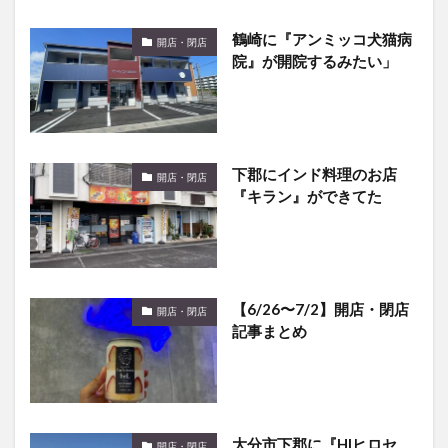
鶴崎に『アンミッコ犬猫病
開店・閉店
院』が開院するみたい」
下郡にインド料理のお店
開店・閉店
『キラン』ができてた
【6/26〜7/2】開店・閉店
開店・閉店
記事まとめ
大分市下郡に『HIヒロセ
開店・閉店
PRO』がオープンしました