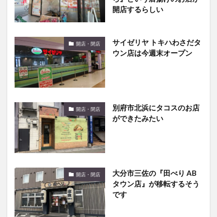
サイゼリヤ トキハわさだタ
開店・閉店
ウン店は今週末オープン
別府市北浜にタコスのお店
開店・閉店
ができたみたい
大分市三佐の『田べり AB
開店・閉店
タウン店』が移転するそう
です