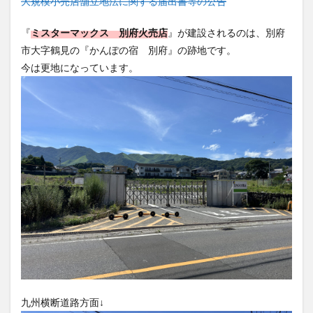
大分駅近く
大神ファーム
大谷翔平選手
『
ミスターマックス 別府火売店
』が建設されるのは、別府
市大字鶴見の『かんぽの宿 別府』の跡地です。
姫島村
子ども教室
子ども服
子育て
今は更地になっています。
宇佐市
居酒屋
屋台
平和市民公園能楽堂
庄内町カフェ
府内
投票
挾間町
新幹線
新店
日出
日出町
日田市
昆虫食
明豊
書店
期間限定
本
杵築市
津久見市
海開き
温泉
湧水
湯布院
滝
漢方
炭火焼き
焼き菓子
犬
玖珠郡
由布市
由布院
甲子園
石仏
磨崖仏
祝祭の広場
神社
祭り
秋
移転
竹田
竹田市
竹田市ディナー
紅葉
絵本
自動販売機
自転車
臼杵市
舞台
芋
花
花火
茶碗蒸し
蕎麦
虹
九州横断道路方面↓
衆議院選挙
複合公共施設
観光
観光スポット
話題
豊後大野
豊後大野市
豊後高田市