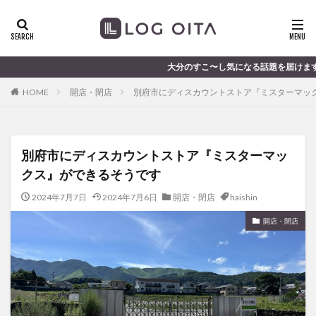
ランチ
開店
ディナー
花火
カテゴリー
大分のすこ〜し気になる話題を届けます │ 記事は毎日更新中
HOME
開店・閉店
別府市にディスカウントストア『ミスターマッ
タグ
chocozap
DE
GW
haiashin
haishi
別府市にディスカウントストア『ミスターマッ
haishin
haisin
haisnin
hasihin
hasishin
クス』ができるそうです
hishin
hqaishin
JR
kaiten
line
OPA
Paypay
PR
TOKIPO
TOYOTA
2024年7月7日
2024年7月6日
開店・閉店
haishin
あじさい
いちご
うみたまご
おでかけ
開店・閉店
お土産
お弁当
かき氷
からあげ
くじゅう連山
ねとらぼ
ひまわり
ふるさと納税
まつり
まとめ
みかん
むし湯
わさだタウン
わったん