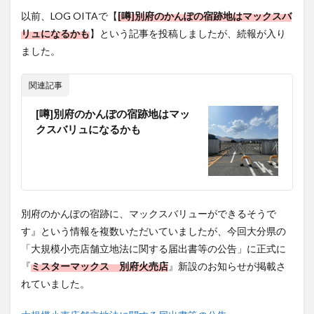
フルーツ
プレミアム商品券
プロレス
リュになるかも
】という記事を投稿しましたが、続報が入り
ました。
ヘルシー
ペスカトーレ
ペット
ホーバークラフト
ミヤマキリシマ
ラクテンチ
関連記事
ラバーダック
ランチ
ラーメン
リニューアル
[噂]別府のかんぽの宿跡地はマッ
リンクスクエア
レトロ
レンタサイクル
クスバリュになるかも
中央町
中津市
中華料理
九重町
休業
佐伯市
佐伯市ランチ
佐賀関
体験レポ
保護猫
催事
公園
冬
初詣
別府
別府市
別府観光
古国府
古墳
古物
別府のかんぽの宿跡に、マックスバリューができるそうで
古着
台湾料理
和定食
和菓子
和食
す』という情報を複数いただいていましたが、今回大分県の
国東市
地獄めぐり
城島高原パーク
壁画
「大規模小売店舗立地法に関する届出書等の公告」に正式に
夏祭り
外貨両替機
大分みなと祭り
『
ミスターマックス 別府火売店
』新設のお知らせが掲載さ
大分グルメ
大分スイーツ
大分ランチ
れていました。
大分三好ヴァイセアドラー
大分市
大分市美術館
大規模小売店舗立地法に関する届出書等の公告
大分県
大分県立美術館
大分空港
大分駅