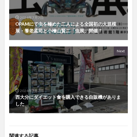
2024年7月7日
OPAMにて虫を極めた二人による全国初の大規模
展・養老孟司と小檜山賢二「虫展」開催！
Next
2024年7月7日
西大分にダイエット食を購入できる自販機がありま
した
関連する記事
中津市に話題の激安スーパ
話題