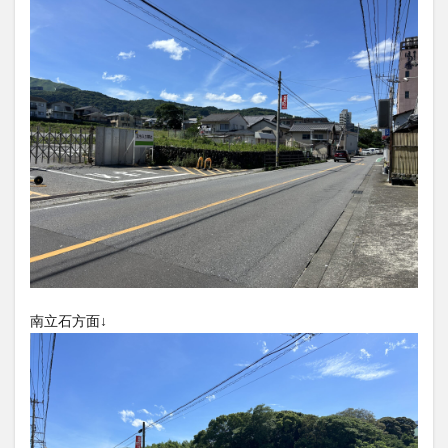
買い物
車
農業文化公園
道の駅
鉄道ジオラマ
閉店
閉院
開店
開店閉店
開店閉店まとめ
開院
韓国
韓国料理
音楽
飛行機
飲み物
高崎山
鰻
検索
南立石方面↓