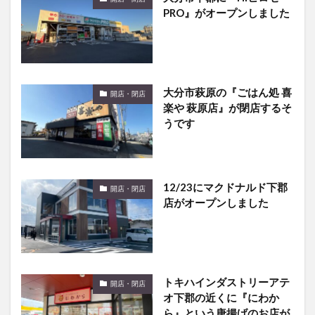
大分市萩原の『ごはん処 喜
開店・閉店
楽や 萩原店』が閉店するそ
うです
12/23にマクドナルド下郡
開店・閉店
店がオープンしました
トキハインダストリーアテ
開店・閉店
オ下郡の近くに『にわか
ら』という唐揚げのお店が
開店するらしい