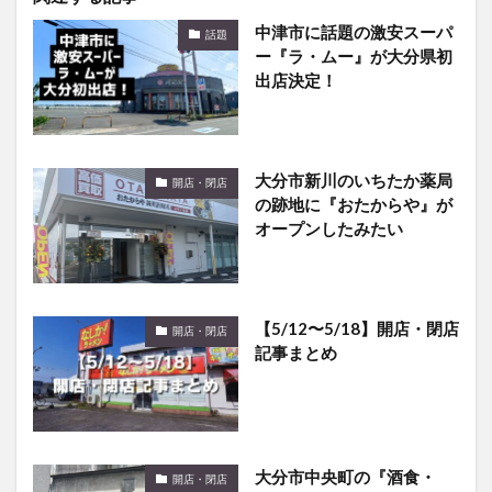
ー『ラ・ムー』が大分県初
出店決定！
大分市新川のいちたか薬局
開店・閉店
の跡地に『おたからや』が
オープンしたみたい
【5/12〜5/18】開店・閉店
開店・閉店
記事まとめ
大分市中央町の『酒食・
開店・閉店
回』が閉店していました