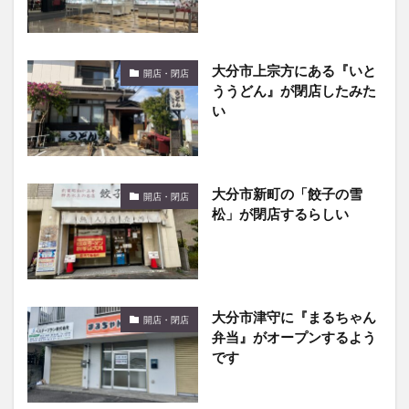
大分市上宗方にある『いと
開店・閉店
ううどん』が閉店したみた
い
大分市新町の「餃子の雪
開店・閉店
松」が閉店するらしい
大分市津守に『まるちゃん
開店・閉店
弁当』がオープンするよう
です
大在に「肉匠坂井」という
開店・閉店