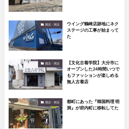
ウイング鶴崎店跡地にネク
開店・閉店
ステージの工事が始まって
た
【文化古着学院】大分市に
開店・閉店
オープンした24時間いつで
もファッションが楽しめる
無人古着店
都町にあった『韓国料理 明
開店・閉店
洞』が府内町に移転してた