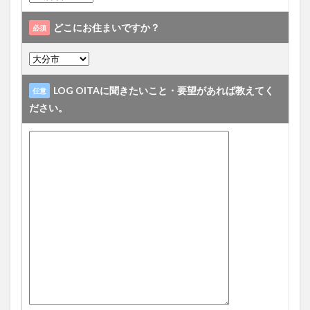
買い物
車
農業文化公園
道の駅
どこにお住まいですか？
必須
鉄道ジオラマ
閉店
閉院
開店
開店閉店
開店閉店まとめ
開院
韓国
韓国料理
音楽
飛行機
飲み物
高崎山
鰻
LOG OITAに聞きたいこと・要望があれば教えてく
任意
ださい。
検索