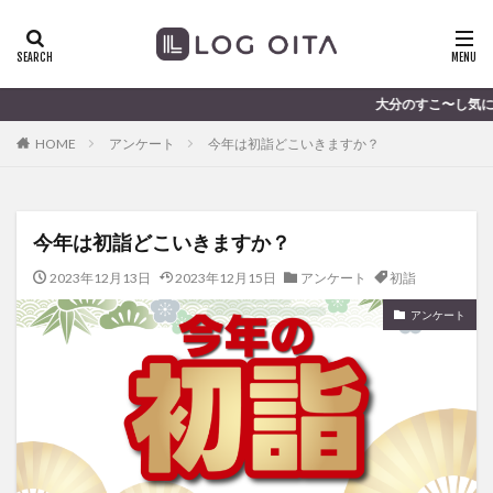
ランチ
開店
ディナー
花火
カテゴリー
大分のすこ〜し気になる話題
HOME
アンケート
今年は初詣どこいきますか？
タグ
chocozap
DE
GW
haiashin
haishi
今年は初詣どこいきますか？
haishin
haisin
haisnin
hasihin
hasishin
hishin
hqaishin
JR
kaiten
line
2023年12月13日
2023年12月15日
アンケート
初詣
OPA
Paypay
PR
TOKIPO
TOYOTA
アンケート
あじさい
いちご
うみたまご
おでかけ
お土産
お弁当
かき氷
からあげ
くじゅう連山
ねとらぼ
ひまわり
ふるさと納税
まつり
まとめ
みかん
むし湯
わさだタウン
わったん