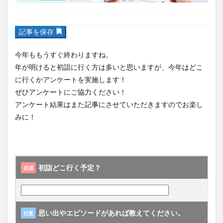
フルーツ
プレミアム商品券
プロレス
ヘルシー
ペスカトーレ
ペット
記事を保存
ホーバークラフト
ミヤマキリシマ
ラクテンチ
ラバーダック
ランチ
ラーメン
リニューアル
今年ももうすぐ終わりますね。
リンクスクエア
レトロ
レンタサイクル
年が明けると初詣に行く方は多いと思いますが、今年はどこ
に行くかアンケートを実施します！
中央町
中津市
中華料理
九重町
休業
ぜひアンケートにご協力ください！
佐伯市
佐伯市ランチ
佐賀関
体験レポ
アンケート結果はまた記事にさせていただきますのでお楽し
保護猫
催事
公園
冬
初詣
別府
みに！
別府市
別府観光
古国府
古墳
古物
古着
台湾料理
和定食
和菓子
和食
国東市
地獄めぐり
城島高原パーク
壁画
初詣どこ行く予定？
必須
夏祭り
外貨両替機
大分みなと祭り
大分グルメ
大分スイーツ
大分ランチ
大分三好ヴァイセアドラー
大分市
大分市美術館
思い出やエピソードがあれば教えてください。
任意
大分県
大分県立美術館
大分空港
大分駅