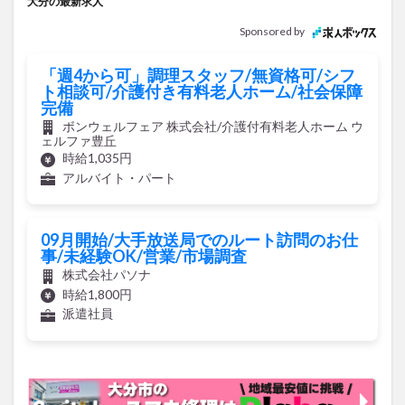
大分の最新求人
Sponsored by
「週4から可」調理スタッフ/無資格可/シフ
ト相談可/介護付き有料老人ホーム/社会保障
完備
ボンウェルフェア 株式会社/介護付有料老人ホーム ウ
ェルファ豊丘
時給1,035円
アルバイト・パート
09月開始/大手放送局でのルート訪問のお仕
事/未経験OK/営業/市場調査
株式会社パソナ
時給1,800円
派遣社員