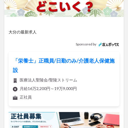
アイススケート
アウトドア
アサイーボウル
アフリカンサファリ
アミュプラザおおいた
アレンジレシピ
アートプラザ
イタリア料理
イベント
イルミネーション
インド料理
大分の最新求人
ウクライナ
オープン
カフェ
キャンプ
Sponsored by
グルメ
コストコ
コスモス
コンビニ
コース料理
コーヒー
サイゼリヤ
サウナ
「栄養士」正職員/日勤のみ/介護老人保健施
ジェラート
ジゴロック
ジゴロック2025
設
ジャマイカ料理
ジャークチキン
スイーツ
医療法人聖陵会/聖陵ストリーム
スタバ
セレクトショップ
ソフトクリーム
月給16万2,200円～19万9,000円
チキンカレー
テイクアウト
テレビ
正社員
トキハ本店
ハロウィン
ハンバーガー
ハンバーグ
ハーモニーランド
パスタ
パフェ
パン
パーク
パークプレイス大分
ビアガーデン
ビール
ピザ
フェス