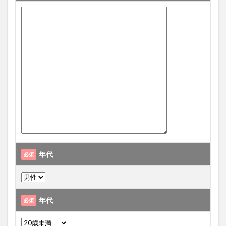
大分駅近く
大神ファーム
大谷翔平選手
姫島村
子ども教室
子ども服
子育て
宇佐市
居酒屋
屋台
平和市民公園能楽堂
庄内町カフェ
府内
投票
挾間町
新幹線
新店
日出
日出町
日田市
昆虫食
明豊
書店
期間限定
本
杵築市
津久見市
海開き
温泉
湧水
湯布院
滝
漢方
炭火焼き
焼き菓子
犬
玖珠郡
由布市
由布院
甲子園
石仏
磨崖仏
祝祭の広場
神社
祭り
秋
年代
必須
移転
竹田
竹田市
竹田市ディナー
紅葉
絵本
自動販売機
自転車
臼杵市
舞台
芋
花
花火
茶碗蒸し
蕎麦
虹
年代
必須
衆議院選挙
複合公共施設
観光
観光スポット
話題
豊後大野
豊後大野市
豊後高田市