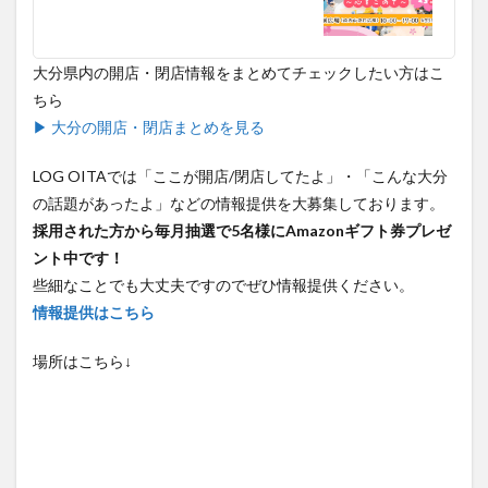
買い物
車
農業文化公園
道の駅
鉄道ジオラマ
閉店
閉院
開店
開店閉店
大分県内の開店・閉店情報をまとめてチェックしたい方はこ
開店閉店まとめ
開院
韓国
韓国料理
ちら
音楽
飛行機
飲み物
高崎山
鰻
▶ 大分の開店・閉店まとめを見る
検索
LOG OITAでは「ここが開店/閉店してたよ」・「こんな大分
の話題があったよ」などの情報提供を大募集しております。
採用された方から毎月抽選で5名様にAmazonギフト券プレゼ
ント中です！
些細なことでも大丈夫ですのでぜひ情報提供ください。
情報提供はこちら
場所はこちら↓