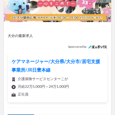
アイススケート
アウトドア
アサイーボウル
アフリカンサファリ
アミュプラザおおいた
アレンジレシピ
アートプラザ
イタリア料理
イベント
イルミネーション
インド料理
ウクライナ
オープン
カフェ
キャンプ
大分の最新求人
グルメ
コストコ
コスモス
コンビニ
Sponsored by
コース料理
コーヒー
サイゼリヤ
サウナ
ジェラート
ジゴロック
ジゴロック2025
ケアマネージャー/大分県/大分市/居宅支援
ジャマイカ料理
ジャークチキン
スイーツ
事業所/JR日豊本線
スタバ
セレクトショップ
ソフトクリーム
介護保険サービスセンターこが
チキンカレー
テイクアウト
テレビ
月給22万5,000円～24万1,000円
トキハ本店
ハロウィン
ハンバーガー
正社員
ハンバーグ
ハーモニーランド
パスタ
パフェ
パン
パーク
パークプレイス大分
ビアガーデン
ビール
ピザ
フェス