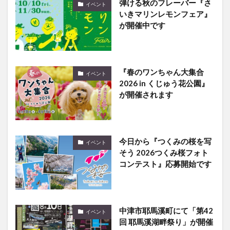
弾ける秋のフレーバー『さ
イベント
いきマリンレモンフェア』
が開催中です
『春のワンちゃん大集合
イベント
2026 in くじゅう花公園』
が開催されます
今日から『つくみの桜を写
イベント
そう 2026つくみ桜フォト
コンテスト』応募開始です
中津市耶馬溪町にて「第42
イベント
回 耶馬溪湖畔祭り」が開催