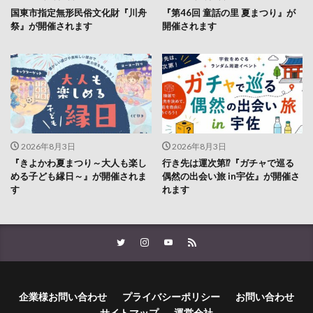
国東市指定無形民俗文化財『川舟
『第46回 童話の里 夏まつり』が
祭』が開催されます
開催されます
2026年8月3日
2026年8月3日
『きよかわ夏まつり～大人も楽し
行き先は運次第⁉『ガチャで巡る
める子ども縁日～』が開催されま
偶然の出会い旅 in宇佐』が開催さ
す
れます
企業様お問い合わせ
プライバシーポリシー
お問い合わせ
サイトマップ
運営会社