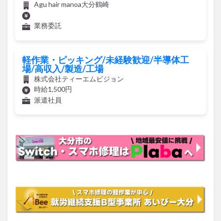
Agu hair manoa大分鶴崎
業務委託
軽作業・ピッキング/未経験歓迎/半導体工
場/高収入/製造/工場
株式会社ティーエムビジョン
時給1,500円
派遣社員