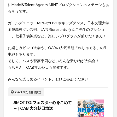
大分駅近く
大神ファーム
大谷翔平選手
にModel&Talent Agency MINEプロダクションのステージもあ
るそうです。
姫島村
子ども教室
子ども服
子育て
宇佐市
居酒屋
屋台
平和市民公園能楽堂
ガールズユニットMIfavのLIVEやキッズダンス、日本文理大学
庄内町カフェ
府内
投票
挾間町
新幹線
附属高校ダンス部、JA共済presents うんこ先生の防災ショ
新店
日出
日出町
日田市
昆虫食
ー、七瀬子供神楽など、楽しいプログラムが盛りだくさん！
明豊
書店
期間限定
本
杵築市
お楽しみビンゴ大会や、OABの人気番組「れじゃぐる」の生
津久見市
海開き
温泉
湧水
湯布院
中継もあります。
滝
漢方
炭火焼き
焼き菓子
犬
そして、バスや警察車両などいろんな乗り物が大集合！
玖珠郡
由布市
由布院
甲子園
石仏
もちろん、OABマルシェも開催です。
磨崖仏
祝祭の広場
神社
祭り
秋
みんなで楽しめるイベント、ぜひご参加ください！
移転
竹田
竹田市
竹田市ディナー
紅葉
絵本
自動販売機
自転車
臼杵市
舞台
OAB 大分朝日放送
芋
花
花火
茶碗蒸し
蕎麦
虹
JIMOTTO!フェスタ～心をこめて
衆議院選挙
複合公共施設
観光
観光スポット
～ | OAB 大分朝日放送
話題
豊後大野
豊後大野市
豊後高田市