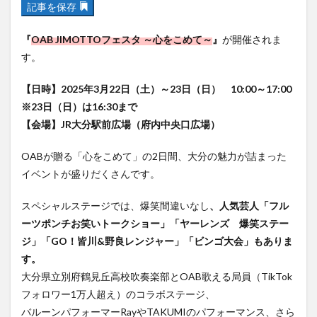
記事を保存
フルーツ
プレミアム商品券
プロレス
ヘルシー
ペスカトーレ
ペット
『
OAB JIMOTTOフェスタ ～心をこめて～
』
が開催されま
ホーバークラフト
ミヤマキリシマ
ラクテンチ
す。
ラバーダック
ランチ
ラーメン
リニューアル
【日時】2025年3月22日（土）～23日（日） 10:00～17:00
リンクスクエア
レトロ
レンタサイクル
※23日（日）は16:30まで
中央町
中津市
中華料理
九重町
休業
【会場】JR大分駅前広場（府内中央口広場）
佐伯市
佐伯市ランチ
佐賀関
体験レポ
OABが贈る「心をこめて」の2日間、大分の魅力が詰まった
保護猫
催事
公園
冬
初詣
別府
イベントが盛りだくさんです。
別府市
別府観光
古国府
古墳
古物
古着
台湾料理
和定食
和菓子
和食
スペシャルステージでは、爆笑間違いなし
、人気芸人「フル
国東市
地獄めぐり
城島高原パーク
壁画
ーツポンチお笑いトークショー」「ヤーレンズ 爆笑ステー
ジ」「GO！皆川&野良レンジャー」「ビンゴ大会」もありま
夏祭り
外貨両替機
大分みなと祭り
す。
大分グルメ
大分スイーツ
大分ランチ
大分県立別府鶴見丘高校吹奏楽部とOAB歌える局員（TikTok
大分三好ヴァイセアドラー
大分市
大分市美術館
フォロワー1万人超え）のコラボステージ、
大分県
大分県立美術館
大分空港
大分駅
バルーンパフォーマーRayやTAKUMIのパフォーマンス、さら