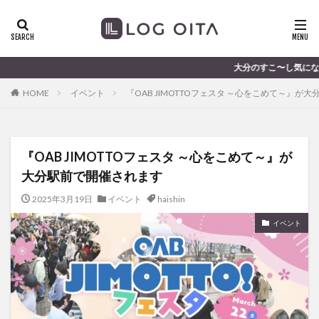
ランチ
開店
ディナー
花火
カテゴリー
大分のすこ〜し気になる話題を届けます 
HOME
イベント
『OAB JIMOTTOフェスタ ～心をこめて～』が
タグ
chocozap
DE
GW
haiashin
haishi
『OAB JIMOTTOフェスタ ～心をこめて～』が
haishin
haisin
haisnin
hasihin
hasishin
大分駅前で開催されます
hishin
hqaishin
JR
kaiten
line
OPA
Paypay
PR
TOKIPO
TOYOTA
2025年3月19日
イベント
haishin
あじさい
いちご
うみたまご
おでかけ
イベント
お土産
お弁当
かき氷
からあげ
くじゅう連山
ねとらぼ
ひまわり
ふるさと納税
まつり
まとめ
みかん
むし湯
わさだタウン
わったん