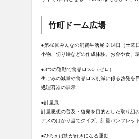
竹町ドーム広場
●第46回みんなの消費生活展 ※14日（土曜
小物、切り絵などの作成体験。お金や食、
●3つの運動で食品ロス0（ゼロ）
生ごみの減量や食品ロス削減に係る啓発を目
処理容器の展示
●計量展
計量思想の普及・啓発を目的とした取り組
アメのはかり当てクイズ、計量パンフレッ
●ひろえば街が好きになる運動