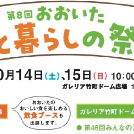
観光
古国府
古墳
古物
古着
台湾料理
和定食
めぐり
城島高原パーク
壁画
夏祭り
外貨両替機
大分み
大分スイーツ
大分ランチ
大分三好ヴァイセアドラー
大分市
県立美術館
大分空港
大分駅
大分駅近く
大神ファーム
も教室
子ども服
子育て
宇佐市
居酒屋
屋台
平和
府内
投票
挾間町
新幹線
新店
日出
日出町
期間限定
本
杵築市
津久見市
海開き
温泉
湧
炭火焼き
焼き菓子
犬
玖珠郡
由布市
由布院
甲
の広場
神社
祭り
秋
移転
竹田
竹田市
竹田
売機
自転車
臼杵市
舞台
芋
花
花火
茶碗蒸
複合公共施設
観光
観光スポット
話題
豊後大野
豊後大
農業文化公園
道の駅
鉄道ジオラマ
閉店
閉院
開店
開院
韓国
韓国料理
音楽
飛行機
飲み物
高崎
検索