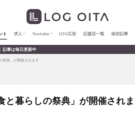
求人
LOG OITA求人のメリット
Youtube
LOG OITA YouTubeチャンネル
hin
hqaishin
JR
kaiten
line
OPA
Paypay
PR
じさい
いちご
うみたまご
おでかけ
お土産
お弁当
じゅう連山
ねとらぼ
ひまわり
ふるさと納税
まつり
ま
ント
だタウン
求人
わったん
Youtube
アイススケート
LOG広告
応援店一覧
アウトドア
保存記事
アサイーボウ
リ
アミュプラザおおいた
アレンジレシピ
アートプラザ
イタ
求人
LOG OITA求人のメリット
Youtube
LOG OITA YouTubeチャンネル
新中
ルミネーション
インド料理
ウクライナ
オープン
カフェ
らしの祭典」が開催されます
トコ
コスモス
コンビニ
コース料理
コーヒー
サイゼリ
ジゴロック
ジゴロック2025
ジャマイカ料理
ジャークチキン
クトショップ
ソフトクリーム
チキンカレー
テイクアウト
テ
ハロウィン
ハンバーガー
ハンバーグ
ハーモニーランド
パス
パークプレイス大分
ビアガーデン
ビール
ピザ
フェス
おいた食と暮らしの祭典」が開催され
プロレス
ヘルシー
ペスカトーレ
ペット
ホーバークラ
ラクテンチ
ラバーダック
ランチ
ラーメン
リニューアル
レトロ
レンタサイクル
中央町
中津市
中華料理
九
市ランチ
佐賀関
体験レポ
保護猫
催事
公園
冬