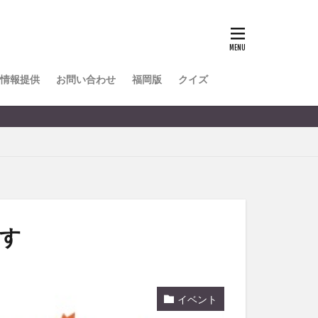
TOKIPO
かき氷
とめ
みかん
ル
情報提供
お問い合わせ
福岡版
クイズ
リア料理
キャンプ
ヤ
サウナ
スイーツ
レビ
タ
パフェ
フルーツ
ます
フト
重町
休業
イベント
初詣
別府