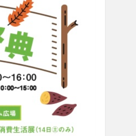
和菓子
和食
なと祭り
大分市美術館
大谷翔平選手
市民公園能楽堂
日田市
昆虫食
水
湯布院
子園
石仏
市ディナー
紅葉
し
蕎麦
虹
野市
豊後高田市
開店閉店
山
鰻