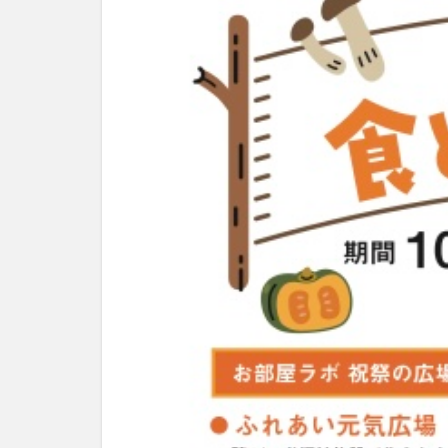
別府市
別府
国東市
地獄
大分グルメ
大分県
大分
姫島村
子ど
庄内町カフェ
明豊
書店
滝
漢方
磨崖仏
祝祭
絵本
自動販
衆議院選挙
買い物
車
開店閉店まとめ