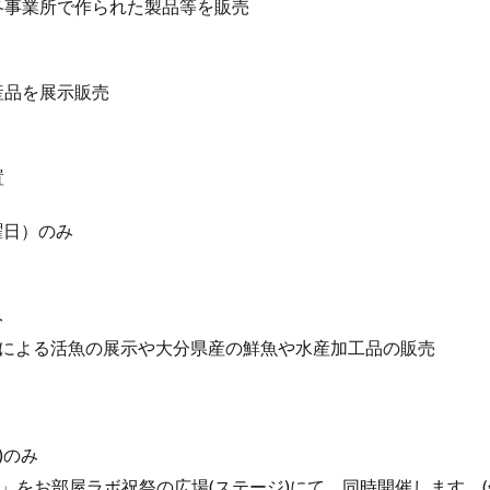
各事業所で作られた製品等を販売
産品を展示販売
置
曜日）のみ
み
槽による活魚の展示や大分県産の鮮魚や水産加工品の販売
)のみ
ズ」をお部屋ラボ祝祭の広場(ステージ)にて、同時開催します。(