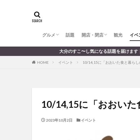
全てのグルメ
大分市ランチ
大分市ディナー
大分カフェ
大分スイーツ
別府市ランチ
別府カフェ
別府ディナー
竹田ランチ
日出町ランチ
開店・閉店
大分の開店・閉店まとめ
hasishin
his
TOYOTA
あ
からあげ
く
グルメ
話題
開店・閉店
むし湯
観光
イベ
わさ
アフリカンサファ
全てのグルメ
大分市ランチ
大分市ディナー
大分カフェ
大分スイーツ
別府市ランチ
別府カフェ
別府ディナー
竹田ランチ
日出町ランチ
開店・閉店
大分の開店・閉店まとめ
大分のすこ〜し気になる話題を届けます │ 記事は毎日更
イベント
イ
HOME
イベント
10/14,15に「おおいた食と暮
グルメ
コス
ジェラート
スタバ
セレ
トキハ本店
パン
パーク
10/14,15に「お
プレミアム商品券
ミヤマキリシマ
2023年10月2日
イベント
リンクスクエア
佐伯市
佐伯