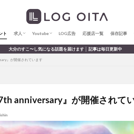
求人
LOG OITA求人のメリット
Youtube
LOG OITA YouTubeチャンネル
hin
hqaishin
JR
kaiten
line
OPA
Paypay
PR
じさい
いちご
うみたまご
おでかけ
お土産
お弁当
じゅう連山
ねとらぼ
ひまわり
ふるさと納税
まつり
ま
ント
だタウン
求人
わったん
Youtube
アイススケート
LOG広告
応援店一覧
アウトドア
保存記事
アサイーボウ
リ
アミュプラザおおいた
アレンジレシピ
アートプラザ
イタ
求人
LOG OITA求人のメリット
Youtube
LOG OITA YouTubeチャンネル
題を届けます │ 記事は毎日更新中
ルミネーション
インド料理
ウクライナ
オープン
カフェ
ersary』が開催されています
トコ
コスモス
コンビニ
コース料理
コーヒー
サイゼリ
ジゴロック
ジゴロック2025
ジャマイカ料理
ジャークチキン
クトショップ
ソフトクリーム
チキンカレー
テイクアウト
テ
ハロウィン
ハンバーガー
ハンバーグ
ハーモニーランド
パス
パークプレイス大分
ビアガーデン
ビール
ピザ
フェス
h anniversary』が開催されて
プロレス
ヘルシー
ペスカトーレ
ペット
ホーバークラ
ラクテンチ
ラバーダック
ランチ
ラーメン
リニューアル
ishin
レトロ
レンタサイクル
中央町
中津市
中華料理
九
市ランチ
佐賀関
体験レポ
保護猫
催事
公園
冬