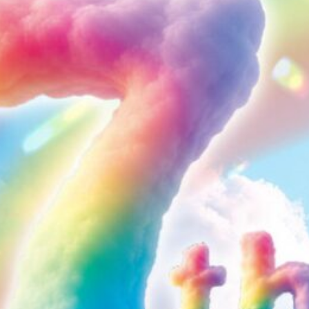
観光
古国府
古墳
古物
古着
台湾料理
和定食
めぐり
城島高原パーク
壁画
夏祭り
外貨両替機
大分み
大分スイーツ
大分ランチ
大分三好ヴァイセアドラー
大分市
県立美術館
大分空港
大分駅
大分駅近く
大神ファーム
も教室
子ども服
子育て
宇佐市
居酒屋
屋台
平和
府内
投票
挾間町
新幹線
新店
日出
日出町
期間限定
本
杵築市
津久見市
海開き
温泉
湧
炭火焼き
焼き菓子
犬
玖珠郡
由布市
由布院
甲
の広場
神社
祭り
秋
移転
竹田
竹田市
竹田
売機
自転車
臼杵市
舞台
芋
花
花火
茶碗蒸
複合公共施設
観光
観光スポット
話題
豊後大野
豊後大
農業文化公園
道の駅
鉄道ジオラマ
閉店
閉院
開店
開院
韓国
韓国料理
音楽
飛行機
飲み物
高崎
検索