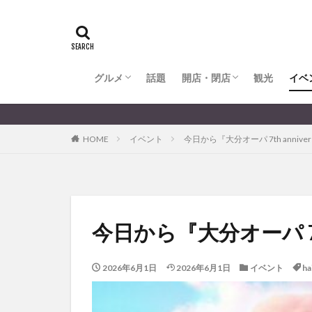
全てのグルメ
大分市ランチ
大分市ディナー
大分カフェ
大分スイーツ
別府市ランチ
別府カフェ
別府ディナー
竹田ランチ
日出町ランチ
開店・閉店
大分の開店・閉店まとめ
hasishin
his
TOYOTA
あ
からあげ
く
グルメ
話題
開店・閉店
むし湯
観光
イベ
わさ
アフリカンサファ
全てのグルメ
大分市ランチ
大分市ディナー
大分カフェ
大分スイーツ
別府市ランチ
別府カフェ
別府ディナー
竹田ランチ
日出町ランチ
開店・閉店
大分の開店・閉店まとめ
大分のすこ〜し気になる話
イベント
イ
HOME
イベント
今日から『大分オーパ 7th anniv
グルメ
コス
ジェラート
スタバ
セレ
トキハ本店
パン
パーク
今日から『大分オーパ 7t
プレミアム商品券
ミヤマキリシマ
2026年6月1日
2026年6月1日
イベント
ha
リンクスクエア
佐伯市
佐伯