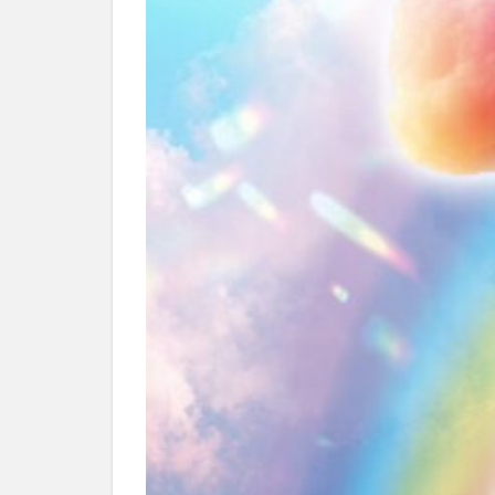
別府市
別府
国東市
地獄
大分グルメ
大分県
大分
姫島村
子ど
庄内町カフェ
明豊
書店
滝
漢方
磨崖仏
祝祭
絵本
自動販
衆議院選挙
買い物
車
開店閉店まとめ