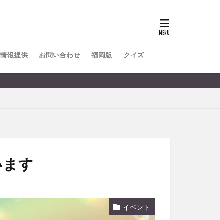
TOKIPO
かき氷
とめ
みかん
ル
情報提供
お問い合わせ
福岡版
クイズ
リア料理
キャンプ
ヤ
サウナ
スイーツ
レビ
タ
パフェ
フルーツ
います
フト
重町
休業
イベント
初詣
別府