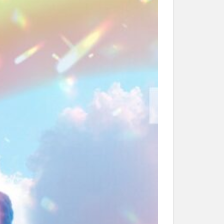
和菓子
和食
なと祭り
大分市美術館
大谷翔平選手
市民公園能楽堂
日田市
昆虫食
水
湯布院
子園
石仏
市ディナー
紅葉
し
蕎麦
虹
野市
豊後高田市
開店閉店
山
鰻