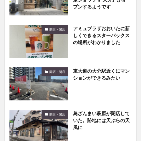
プンするようです
アミュプラザおおいたに新
開店・閉店
しくできるスターバックス
の場所がわかりました
東大道の大分駅近くにマン
開店・閉店
ションができるみたい
鳥ざんまい萩原が閉店して
開店・閉店
いた。跡地には天ぷらの天
風に