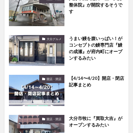
整体院』が開院するそうで
す
うまい鰻を腹いっぱい！が
大分グルメ
コンセプトの鰻専門店『鰻
の成瀬』が府内町にオープ
ンするみたい
【4/14〜4/20】開店・閉店
開店・閉店
記事まとめ
大分市牧に『買取大吉』が
開店・閉店
オープンするみたい