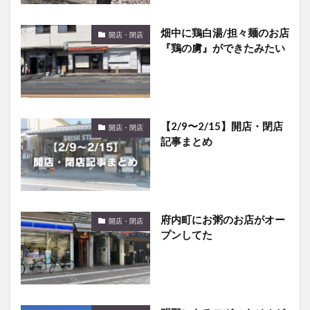
畑中に鶏白湯/担々麺のお店
開店・閉店
『鶏の虜』ができたみたい
【2/9〜2/15】開店・閉店
開店・閉店
記事まとめ
府内町にお粥のお店がオー
開店・閉店
プンしてた