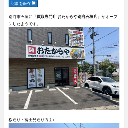
記事を保存
フルーツ
プレミアム商品券
プロレス
ヘルシー
ペスカトーレ
ペット
別府市石垣に『
買取専門店 おたからや別府石垣店
』がオープ
ホーバークラフト
ミヤマキリシマ
ラクテンチ
ンしたようです。
ラバーダック
ランチ
ラーメン
リニューアル
リンクスクエア
レトロ
レンタサイクル
中央町
中津市
中華料理
九重町
休業
佐伯市
佐伯市ランチ
佐賀関
体験レポ
保護猫
催事
公園
冬
初詣
別府
別府市
別府観光
古国府
古墳
古物
古着
台湾料理
和定食
和菓子
和食
国東市
地獄めぐり
城島高原パーク
壁画
夏祭り
外貨両替機
大分みなと祭り
大分グルメ
大分スイーツ
大分ランチ
大分三好ヴァイセアドラー
大分市
大分市美術館
桜通り・富士見通り方面↓
大分県
大分県立美術館
大分空港
大分駅