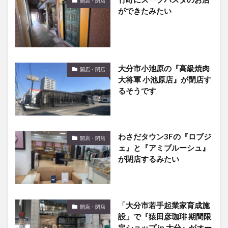
開店・閉店
ができたみたい
大分市小池原の『高級焼肉
開店・閉店
大将軍 小池原店』が閉店す
るそうです
わさだタウン3Fの『ロブジ
開店・閉店
ェ』と『アミブルーシュ』
が閉店するみたい
「大分市若手起業家育成施
開店・閉店
設」で『猿田彦珈琲 期間限
定ショップ in 大分』がオー