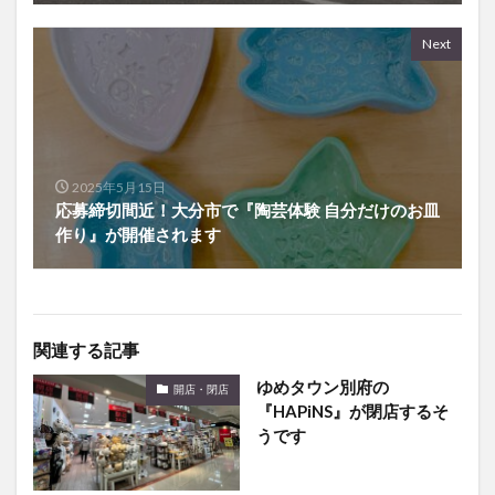
Next
2025年5月15日
応募締切間近！大分市で『陶芸体験 自分だけのお皿
作り』が開催されます
関連する記事
ゆめタウン別府の
開店・閉店
『HAPiNS』が閉店するそ
うです