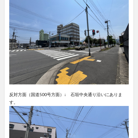
大分駅近く
大神ファーム
大谷翔平選手
姫島村
子ども教室
子ども服
子育て
宇佐市
居酒屋
屋台
平和市民公園能楽堂
庄内町カフェ
府内
投票
挾間町
新幹線
新店
日出
日出町
日田市
昆虫食
明豊
書店
期間限定
本
杵築市
津久見市
海開き
温泉
湧水
湯布院
滝
漢方
炭火焼き
焼き菓子
犬
玖珠郡
由布市
由布院
甲子園
石仏
磨崖仏
祝祭の広場
神社
祭り
秋
反対方面（国道500号方面）↓ 石垣中央通り沿いにありま
移転
竹田
竹田市
竹田市ディナー
紅葉
す。
絵本
自動販売機
自転車
臼杵市
舞台
芋
花
花火
茶碗蒸し
蕎麦
虹
衆議院選挙
複合公共施設
観光
観光スポット
話題
豊後大野
豊後大野市
豊後高田市