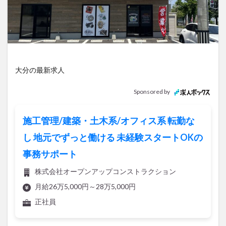
アイススケート
アウトドア
アサイーボウル
アフリカンサファリ
アミュプラザおおいた
アレンジレシピ
アートプラザ
イタリア料理
イベント
イルミネーション
インド料理
ウクライナ
オープン
カフェ
キャンプ
大分の最新求人
グルメ
コストコ
コスモス
コンビニ
Sponsored by
コース料理
コーヒー
サイゼリヤ
サウナ
ジェラート
ジゴロック
ジゴロック2025
施工管理/建築・土木系/オフィス系 転勤な
ジャマイカ料理
ジャークチキン
スイーツ
し 地元でずっと働ける 未経験スタートOKの
スタバ
セレクトショップ
ソフトクリーム
事務サポート
チキンカレー
テイクアウト
テレビ
株式会社オープンアップコンストラクション
トキハ本店
ハロウィン
ハンバーガー
月給26万5,000円～28万5,000円
ハンバーグ
ハーモニーランド
パスタ
パフェ
正社員
パン
パーク
パークプレイス大分
ビアガーデン
ビール
ピザ
フェス