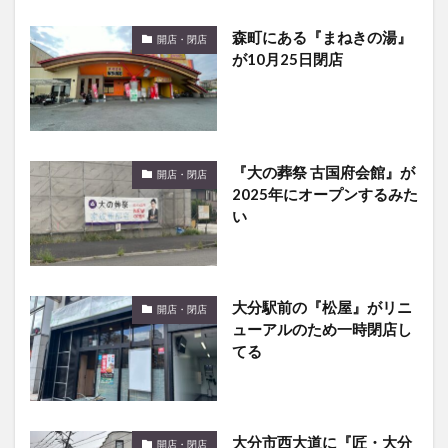
森町にある『まねきの湯』
開店・閉店
が10月25日閉店
『大の葬祭 古国府会館』が
開店・閉店
2025年にオープンするみた
い
大分駅前の『松屋』がリニ
開店・閉店
ューアルのため一時閉店し
てる
大分市西大道に『匠・大分
開店・閉店