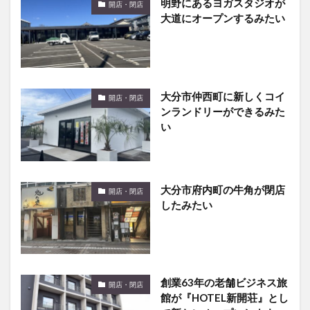
明野にあるヨガスタジオが
開店・閉店
大道にオープンするみたい
大分市仲西町に新しくコイ
開店・閉店
ンランドリーができるみた
い
大分市府内町の牛角が閉店
開店・閉店
したみたい
創業63年の老舗ビジネス旅
開店・閉店
館が『HOTEL新開荘』とし