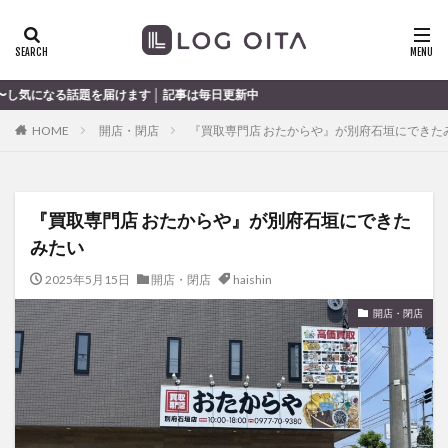
ランチ
開店
ディナー
花火
カテゴリー
す │ 記事は毎日更新中
HOME
開店・閉店
『買取専門店 おたからや』が別府石垣にできた
タグ
chocozap
DE
GW
haiashin
haishi
『買取専門店 おたからや』が別府石垣にできた
haishin
haisin
haisnin
hasihin
hasishin
みたい
hishin
hqaishin
JR
kaiten
line
OPA
Paypay
PR
TOKIPO
TOYOTA
2025年5月15日
開店・閉店
haishin
あじさい
いちご
うみたまご
おでかけ
開店・閉店
お土産
お弁当
かき氷
からあげ
くじゅう連山
ねとらぼ
ひまわり
ふるさと納税
まつり
まとめ
みかん
むし湯
わさだタウン
わったん