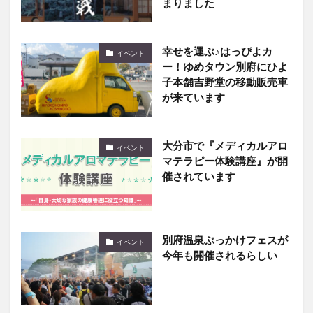
まりました
幸せを運ぶ♪はっぴよカ
イベント
ー！ゆめタウン別府にひよ
子本舗吉野堂の移動販売車
が来ています
大分市で『メディカルアロ
イベント
マテラピー体験講座』が開
催されています
別府温泉ぶっかけフェスが
イベント
今年も開催されるらしい