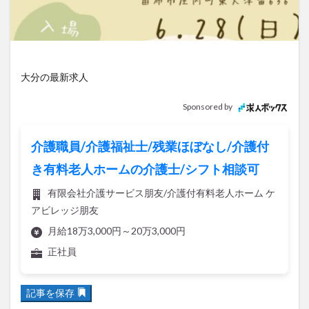
アイススケート
アウトドア
アサイーボウル
アフリカンサファリ
アミュプラザおおいた
アレンジレシピ
アートプラザ
イタリア料理
イベント
イルミネーション
インド料理
大分の最新求人
ウクライナ
オープン
カフェ
キャンプ
Sponsored by
グルメ
コストコ
コスモス
コンビニ
コース料理
コーヒー
サイゼリヤ
サウナ
介護職員/介護福祉士/残業ほぼなし/介護付
ジェラート
ジゴロック
ジゴロック2025
き有料老人ホームの介護士/シフト相談可
ジャマイカ料理
ジャークチキン
スイーツ
有限会社介護サービス朋友/介護付有料老人ホーム ケ
スタバ
セレクトショップ
ソフトクリーム
アビレッジ朋友
チキンカレー
テイクアウト
テレビ
月給18万3,000円～20万3,000円
トキハ本店
ハロウィン
ハンバーガー
正社員
ハンバーグ
ハーモニーランド
パスタ
パフェ
パン
パーク
パークプレイス大分
記事を保存
ビアガーデン
ビール
ピザ
フェス