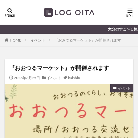
ランチ
開店
ディナー
花火
カテゴリー
大分のすこ〜し気になる話題を届けま
HOME
イベント
『おおつるマーケット』が開催されます
タグ
chocozap
DE
GW
haiashin
haishi
『おおつるマーケット』が開催されます
haishin
haisin
haisnin
hasihin
hasishin
hishin
hqaishin
JR
kaiten
line
2026年6月25日
イベント
haishin
OPA
Paypay
PR
TOKIPO
TOYOTA
イベント
あじさい
いちご
うみたまご
おでかけ
お土産
お弁当
かき氷
からあげ
くじゅう連山
ねとらぼ
ひまわり
ふるさと納税
まつり
まとめ
みかん
むし湯
わさだタウン
わったん