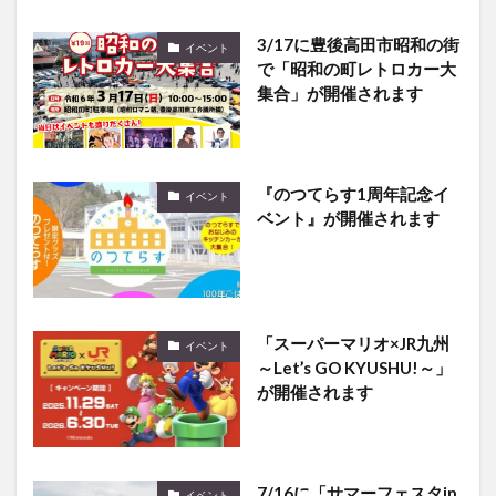
3/17に豊後高田市昭和の街
イベント
で「昭和の町レトロカー大
集合」が開催されます
『のつてらす1周年記念イ
イベント
ベント』が開催されます
「スーパーマリオ×JR九州
イベント
～Let’s GO KYUSHU!～」
が開催されます
7/16に「サマーフェスタin
イベント