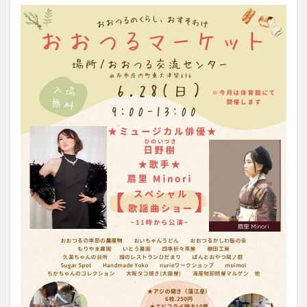
大分駅近く
大神ファーム
大谷翔平選手
姫島村
子ども教室
子ども服
子育て
宇佐市
居酒屋
屋台
平和市民公園能楽堂
庄内町カフェ
府内
投票
挾間町
新幹線
新店
日出
日出町
日田市
昆虫食
明豊
書店
期間限定
本
杵築市
津久見市
海開き
温泉
湧水
湯布院
滝
漢方
炭火焼き
焼き菓子
犬
玖珠郡
由布市
由布院
甲子園
石仏
磨崖仏
祝祭の広場
神社
祭り
秋
移転
竹田
竹田市
竹田市ディナー
紅葉
絵本
自動販売機
自転車
臼杵市
舞台
芋
花
花火
茶碗蒸し
蕎麦
虹
衆議院選挙
複合公共施設
観光
観光スポット
話題
豊後大野
豊後大野市
豊後高田市