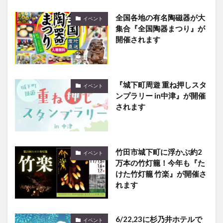
全国各地の有名陶磁器が大
イベント
集合『全国陶器まつり』が
開催されます
『城下町周遊 重ね押しスタ
イベント
ンプラリー in中津』が開催
されます
竹田市城下町に浮かぶ約2
イベント
万本の竹灯籠！今年も『た
けた竹灯籠 竹楽』が開催さ
れます
6/22,23に杉乃井ホテルで
イベント