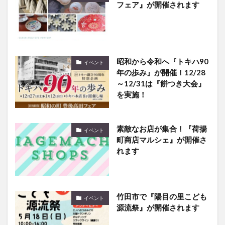
フェア』が開催されます
昭和から令和へ『トキハ90
イベント
年の歩み』が開催！12/28
～12/31は『餅つき大会』
を実施！
素敵なお店が集合！『荷揚
イベント
町商店マルシェ』が開催さ
れます
竹田市で『陽目の里こども
イベント
源流祭』が開催されます