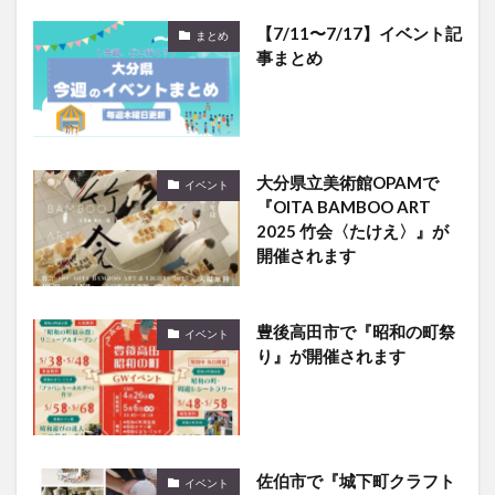
【7/11〜7/17】イベント記
まとめ
事まとめ
大分県立美術館OPAMで
イベント
『OITA BAMBOO ART
2025 竹会〈たけえ〉』が
開催されます
豊後高田市で『昭和の町祭
イベント
り』が開催されます
佐伯市で『城下町クラフト
イベント