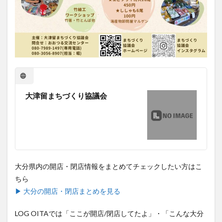
買い物
車
農業文化公園
道の駅
鉄道ジオラマ
閉店
閉院
開店
開店閉店
開店閉店まとめ
開院
韓国
韓国料理
音楽
飛行機
飲み物
高崎山
鰻
検索
大津留まちづくり協議会
大分県内の開店・閉店情報をまとめてチェックしたい方はこ
ちら
▶ 大分の開店・閉店まとめを見る
LOG OITAでは「ここが開店/閉店してたよ」・「こんな大分