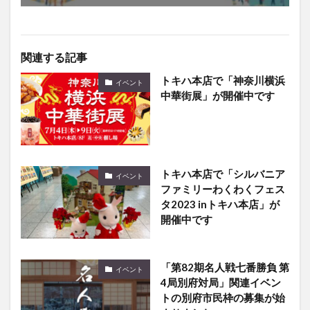
関連する記事
トキハ本店で「神奈川横浜
イベント
中華街展」が開催中です
トキハ本店で「シルバニア
イベント
ファミリーわくわくフェス
タ2023 inトキハ本店」が
開催中です
「第82期名人戦七番勝負 第
イベント
4局別府対局」関連イベン
トの別府市民枠の募集が始