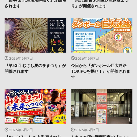
『第44回 耶馬溪湖畔祭り』が開催
『第21回 富来開運夕涼み夏まつ
されます
り』が開催されます
2026年8月7日
2026年8月7日
『第53回 むさし夏の夜まつり』が
今日から『ダンボール巨大迷路
開催されます
TOKIPOを探せ！』が開催されま
す
2026年8月6日
2026年8月5日
『おっとろっしゃ山香 夏まつり
トキハ本店に期間限定で『ジャン