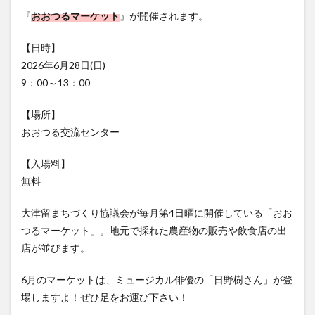
フルーツ
プレミアム商品券
プロレス
『
おおつるマーケット
』が開催されます。
ヘルシー
ペスカトーレ
ペット
【日時】
ホーバークラフト
ミヤマキリシマ
ラクテンチ
2026年6月28日(日)
ラバーダック
ランチ
ラーメン
リニューアル
9：00～13：00
リンクスクエア
レトロ
レンタサイクル
【場所】
中央町
中津市
中華料理
九重町
休業
おおつる交流センター
佐伯市
佐伯市ランチ
佐賀関
体験レポ
保護猫
催事
公園
冬
初詣
別府
【入場料】
別府市
別府観光
古国府
古墳
古物
無料
古着
台湾料理
和定食
和菓子
和食
大津留まちづくり協議会が毎月第4日曜に開催している「おお
国東市
地獄めぐり
城島高原パーク
壁画
つるマーケット」。地元で採れた農産物の販売や飲食店の出
夏祭り
外貨両替機
大分みなと祭り
店が並びます。
大分グルメ
大分スイーツ
大分ランチ
6月のマーケットは、ミュージカル俳優の「日野樹さん」が登
大分三好ヴァイセアドラー
大分市
大分市美術館
場しますよ！ぜひ足をお運び下さい！
大分県
大分県立美術館
大分空港
大分駅